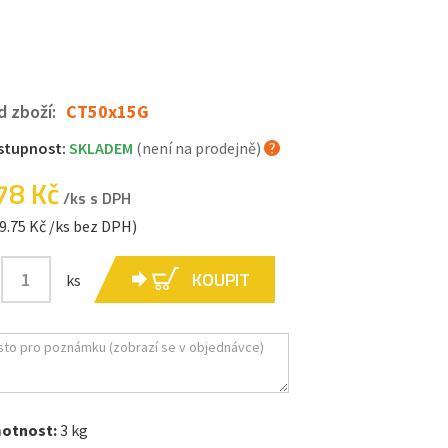
d zboží:
CT50x15G
stupnost:
SKLADEM
(není na prodejně)
78 Kč
/ks s DPH
9.75 Kč /ks bez DPH)
KOUPIT
ks
otnost:
3 kg