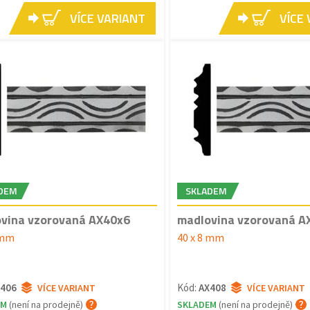
VÍCE VARIANT
VÍCE
DEM
SKLADEM
vina vzorovaná AX40x6
madlovina vzorovaná A
 mm
40 x 8 mm
406
Kód:
AX408
VÍCE VARIANT
VÍCE VARIANT
EM
(není na prodejně)
SKLADEM
(není na prodejně)