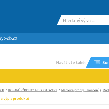
yt-cb.cz
Navštivte také:
Sor
-CB
/
KOVANÉ VÝROBKY A POLOTOVARY
/
Madlové profily, ukončení
/
Madl
na výpis produktů