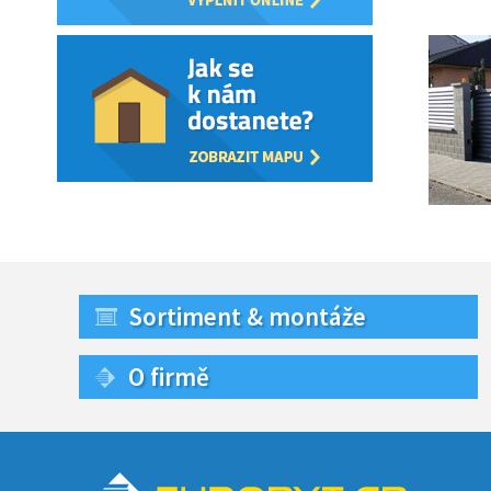
Sortiment & montáže
O firmě