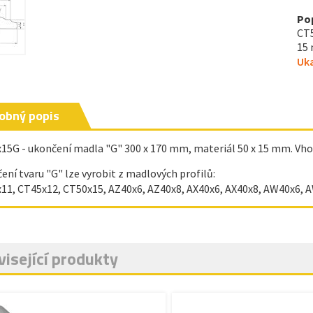
Po
CT5
15 
Uka
obný popis
15G - ukončení madla "G" 300 x 170 mm, materiál 50 x 15 mm. Vh
ení tvaru "G" lze vyrobit z madlových profilů:
11, CT45x12, CT50x15, AZ40x6, AZ40x8, AX40x6, AX40x8, AW40x6, A
isející produkty