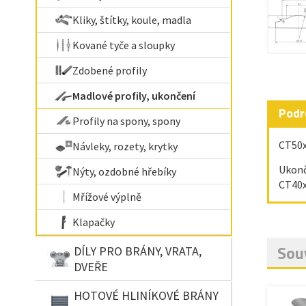
Kliky, štítky, koule, madla
Kované tyče a sloupky
Zdobené profily
Madlové profily, ukončení
Podr
Profily na spony, spony
CT50x
Návleky, rozety, krytky
Ukonč
Nýty, ozdobné hřebíky
CT40x
Mřížové výplně
Klapačky
Souv
DÍLY PRO BRÁNY, VRATA,
DVEŘE
HOTOVÉ HLINÍKOVÉ BRÁNY