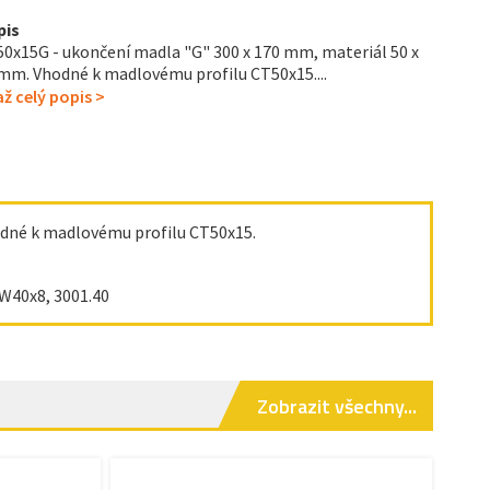
pis
0x15G - ukončení madla "G" 300 x 170 mm, materiál 50 x
mm. Vhodné k madlovému profilu CT50x15....
ž celý popis >
odné k madlovému profilu CT50x15.
W40x8, 3001.40
Zobrazit všechny...