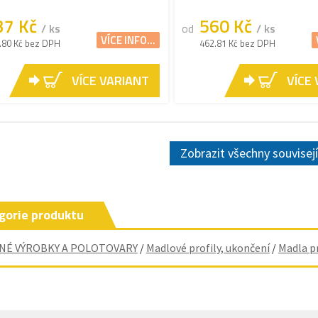
37 Kč
560 Kč
/ ks
od
/ ks
VÍCE INFO...
.80 Kč bez DPH
462.81 Kč bez DPH
VÍCE VARIANT
VÍCE
Zobrazit všechny souvisej
gorie produktu
NÉ VÝROBKY A POLOTOVARY
/
Madlové profily, ukončení
/
Madla p