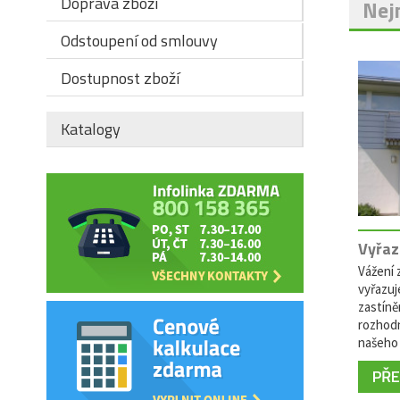
Doprava zboží
Nejn
Odstoupení od smlouvy
Dostupnost zboží
Katalogy
Vyřaz
Vážení z
vyřazuj
zastíně
rozhodn
našeho 
PŘEČ