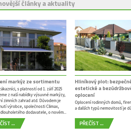
ovější články a aktuality
ení markýz ze sortimentu
Hliníkový plot: bezpečn
estetické a bezúdržbov
ákazníci, s platností od 1. září 2025
oplocení
eme z naší nabídky výsuvné markýzy,
ní zimních zahrad atd. Důvodem je
Oplocení rodinných domů, fire
utí výrobce, společnosti Climax,
a dalších typů nemovitostí je dů
dlouholetého dodavatele, o novém...
ÍST ...
PŘEČÍST ...