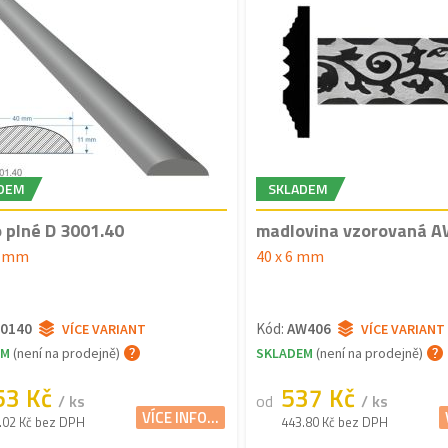
DEM
SKLADEM
 plné D 3001.40
madlovina vzorovaná 
1 mm
40 x 6 mm
0140
Kód:
AW406
VÍCE VARIANT
VÍCE VARIANT
EM
(není na prodejně)
SKLADEM
(není na prodejně)
53 Kč
537 Kč
/ ks
od
/ ks
VÍCE INFO...
.02 Kč bez DPH
443.80 Kč bez DPH