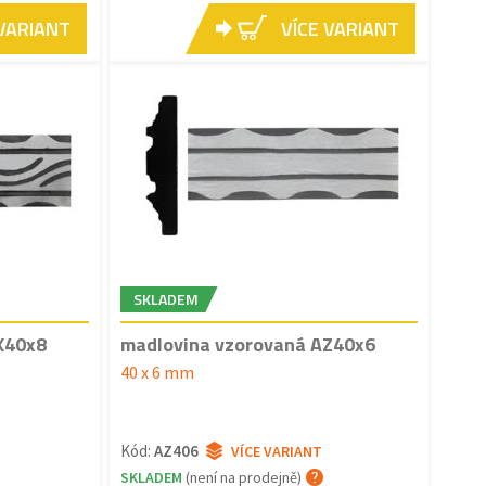
 VARIANT
VÍCE VARIANT
SKLADEM
X40x8
madlovina vzorovaná AZ40x6
40 x 6 mm
Kód:
AZ406
VÍCE VARIANT
SKLADEM
(není na prodejně)