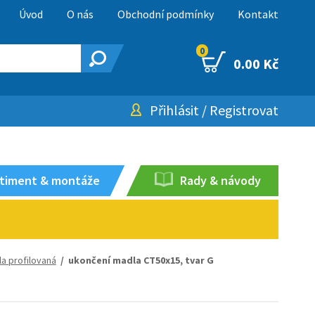
Úvod
O nás
Obchodní podmínky
Kontakt
0
0.00 Kč
Přihlásit
/
Registrovat
timent & montáže
Rady & návody
a profilovaná
/ ukončení madla CT50x15, tvar G