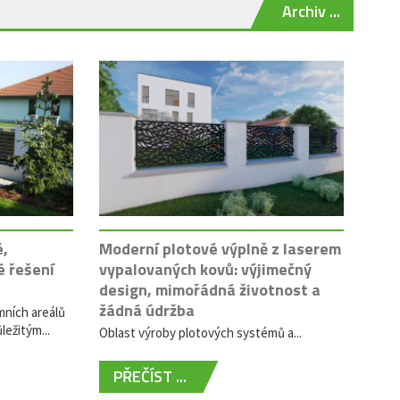
Archiv ...
é,
Moderní plotové výplně z laserem
é řešení
vypalovaných kovů: výjimečný
design, mimořádná životnost a
žádná údržba
mních areálů
ležitým...
Oblast výroby plotových systémů a...
PŘEČÍST ...