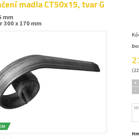
čení madla CT50x15, tvar G
15 mm
r 300 x 170 mm
Kó
Do
2
(22
+
-
EM
Hm