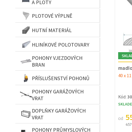
A PLOTY
PLOTOVÉ VÝPLNĚ
HUTNÍ MATERIÁL
HLINÍKOVÉ POLOTOVARY
SKLA
POHONY VJEZDOVÝCH
BRAN
madlo
40 x 1
PŘÍSLUŠENSTVÍ POHONŮ
POHONY GARÁŽOVÝCH
Kód:
30
VRAT
SKLAD
DOPLŇKY GARÁŽOVÝCH
5
VRAT
od
457
POHONY PRŮMYSLOVÝCH