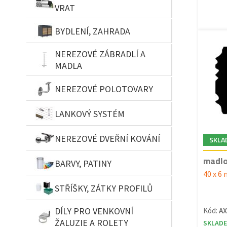
VRAT
BYDLENÍ, ZAHRADA
NEREZOVÉ ZÁBRADLÍ A
MADLA
NEREZOVÉ POLOTOVARY
LANKOVÝ SYSTÉM
NEREZOVÉ DVEŘNÍ KOVÁNÍ
SKLA
madlo
BARVY, PATINY
40 x 6
STŘÍŠKY, ZÁTKY PROFILŮ
DÍLY PRO VENKOVNÍ
Kód:
AX
ŽALUZIE A ROLETY
SKLAD