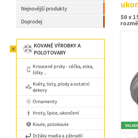
ukon
Nejnovější produkty
50 x 
Doprodej
rozmě
KOVANÉ VÝROBKY A
POLOTOVARY
Kroucené prvky - céčka, eska,
šišky ...
Květy, listy, plody a ostatní
dekory
Ornamenty
Hroty, špice, ukončení
Koule, polokoule
SKLAD
Držáky madla a zábradlí