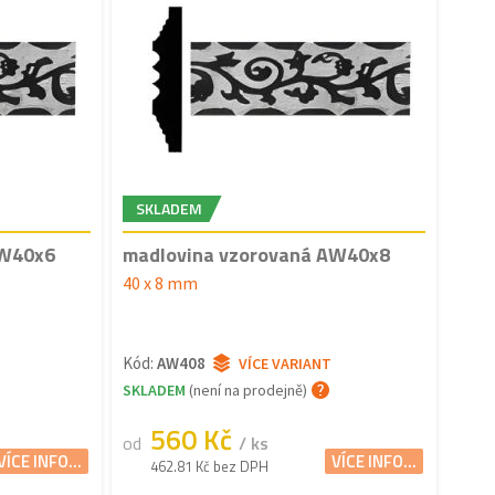
SKLADEM
AW40x6
madlovina vzorovaná AW40x8
40 x 8 mm
Kód:
AW408
VÍCE VARIANT
SKLADEM
(není na prodejně)
560 Kč
od
/ ks
VÍCE INFO...
VÍCE INFO...
462.81 Kč bez DPH