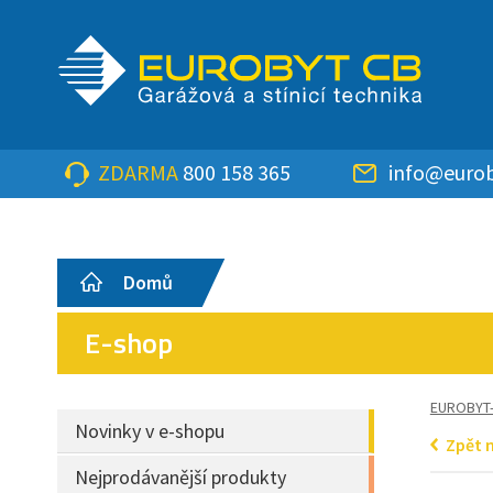
ZDARMA
800 158 365
info@eurob
Domů
E-shop
EUROBYT
Novinky v e-shopu
Zpět 
Nejprodávanější produkty