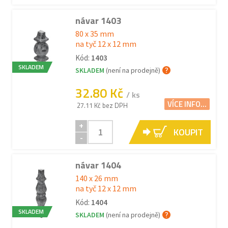
návar 1403
80 x 35 mm
na tyč 12 x 12 mm
Kód:
1403
SKLADEM
SKLADEM
(není na prodejně)
32.80 Kč
/ ks
VÍCE INFO...
27.11 Kč bez DPH
+
KOUPIT
-
návar 1404
140 x 26 mm
na tyč 12 x 12 mm
Kód:
1404
SKLADEM
SKLADEM
(není na prodejně)