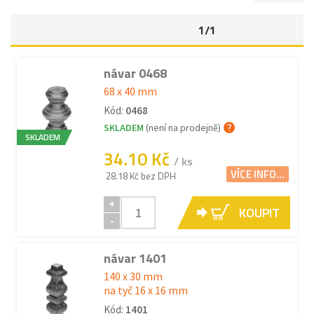
1/1
návar 0468
68 x 40 mm
Kód:
0468
SKLADEM
(není na prodejně)
SKLADEM
34.10 Kč
/ ks
VÍCE INFO...
28.18 Kč bez DPH
+
KOUPIT
-
návar 1401
140 x 30 mm
na tyč 16 x 16 mm
Kód:
1401