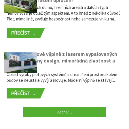
bezúdržbové řešení oplocení
Oplocení rodinných domů, firemních areálů a dalších typů
nemovitostí je důležitým aspektem. A to hned z několika důvodů.
Plot, mimo jiné, zvyšuje bezpečnost nebo zamezuje vniku na...
PŘEČÍST ...
Moderní plotové výplně z laserem vypalovaných
kovů: výjimečný design, mimořádná životnost a
žádná údržba
Oblast výroby plotových systémů a ohraničení prostoru kolem
budov se neustále vyvíjí a inovuje. Moderní výplně se stávají...
PŘEČÍST ...
Archiv ...