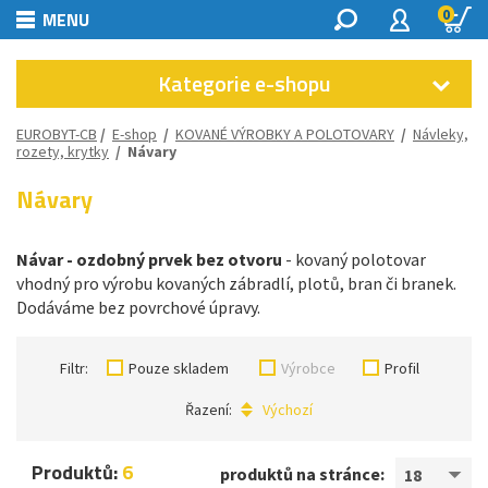
0
MENU
Kategorie e-shopu
EUROBYT-CB
/
E-shop
/
KOVANÉ VÝROBKY A POLOTOVARY
/
Návleky,
rozety, krytky
/
Návary
Návary
Návar - ozdobný prvek bez otvoru
- kovaný polotovar
vhodný pro výrobu kovaných zábradlí, plotů, bran či branek.
Dodáváme bez povrchové úpravy.
Filtr:
Pouze skladem
Výrobce
Profil
Řazení:
Výchozí
Produktů:
6
produktů na stránce:
18