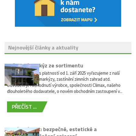
Nejnovější články a aktuality
Vyřazení markýz ze sortimentu
Vážení zákazníci, s platností od 1. září 2025 vyřazujeme z naší
nabídky výsuvné markýzy, zastínění zimních zahrad atd.
Důvodem je rozhodnutí výrobce, společnosti Climax, našeho
dlouholetého dodavatele, o novém obchodním zastoupení v...
PŘEČÍST ...
Hliníkový plot: bezpečné, estetické a