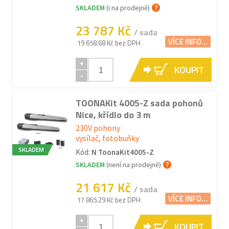
SKLADEM
(i na prodejně)
23 787 Kč
/ sada
VÍCE INFO...
19 658.68 Kč bez DPH
+
KOUPIT
-
TOONAKit 4005-Z sada pohonů
Nice, křídlo do 3 m
230V pohony
vysílač, fotobuňky
SKLADEM
Kód:
N ToonaKit4005-Z
SKLADEM
(není na prodejně)
21 617 Kč
/ sada
VÍCE INFO...
17 865.29 Kč bez DPH
+
KOUPIT