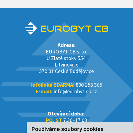
Adresa:
EUROBYT CB s.r.o.
U Zlaté stoky 554
Litvínovice
370 01 České Budějovice
Infolinka ZDARMA:
800 158 365
E-mail:
info@eurobyt-cb.cz
Otevírací doba:
PO, ST
7.30–17.00
ÚT, ČT
7.30–16.00
Používáme soubory cookies