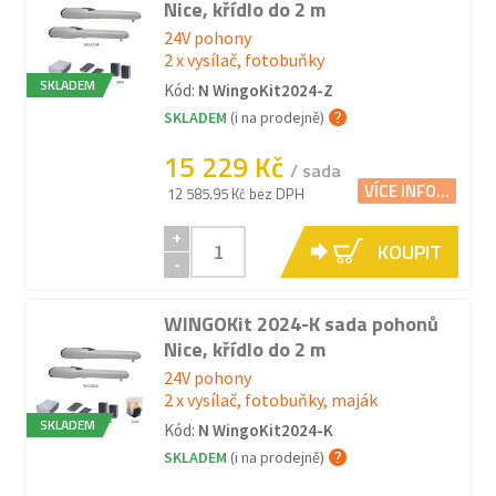
Nice, křídlo do 2 m
24V pohony
2 x vysílač, fotobuňky
SKLADEM
Kód:
N WingoKit2024-Z
SKLADEM
(i na prodejně)
15 229 Kč
/ sada
VÍCE INFO...
12 585.95 Kč bez DPH
+
KOUPIT
-
WINGOKit 2024-K sada pohonů
Nice, křídlo do 2 m
24V pohony
2 x vysílač, fotobuňky, maják
SKLADEM
Kód:
N WingoKit2024-K
SKLADEM
(i na prodejně)