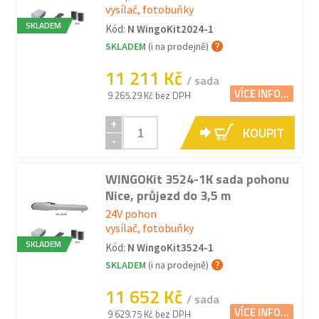
vysílač, fotobuňky
SKLADEM
Kód:
N WingoKit2024-1
SKLADEM
(i na prodejně)
11 211 Kč
/ sada
VÍCE INFO...
9 265.29 Kč bez DPH
+
KOUPIT
-
WINGOKit 3524-1K sada pohonu
Nice, průjezd do 3,5 m
24V pohon
vysílač, fotobuňky
SKLADEM
Kód:
N WingoKit3524-1
SKLADEM
(i na prodejně)
11 652 Kč
/ sada
VÍCE INFO...
9 629.75 Kč bez DPH