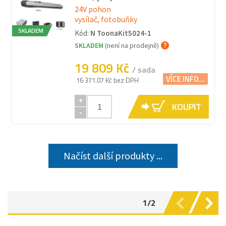
24V pohon
vysílač, fotobuňky
SKLADEM
Kód:
N ToonaKit5024-1
SKLADEM
(není na prodejně)
19 809 Kč
/ sada
VÍCE INFO...
16 371.07 Kč bez DPH
+
KOUPIT
-
Načíst další produkty ...
1/2