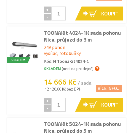
+
KOUPIT
-
TOONAKit 4024-1K sada pohonu
Nice, průjezd do 3 m
24V pohon
vysílač, fotobuňky
SKLADEM
Kód:
N ToonaKit4024-1
SKLADEM
(není na prodejně)
14 666 Kč
/ sada
VÍCE INFO...
12 120.66 Kč bez DPH
+
KOUPIT
-
TOONAKit 5024-1K sada pohonu
Nice, průjezd do 5 m