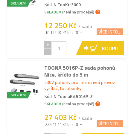
SKLADEM
Kód:
N TooKit3000
SKLADEM
(není na prodejně)
12 250 Kč
/ sada
VÍCE INFO...
10 123.97 Kč bez DPH
+
KOUPIT
-
TOONA 5016P-Z sada pohonů
Nice, křídlo do 5 m
230V pohony pro intenzivní provoz
vysílač, fotobuňky
SKLADEM
Kód:
N ToonaKit5016P-Z
SKLADEM
(není na prodejně)
27 403 Kč
/ sada
VÍCE INFO...
22 647.11 Kč bez DPH