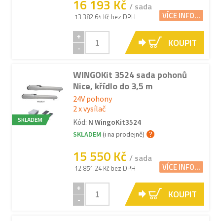
16 193 Kč
/ sada
VÍCE INFO...
13 382.64 Kč bez DPH
+
KOUPIT
-
WINGOKit 3524 sada pohonů
Nice, křídlo do 3,5 m
24V pohony
2 x vysílač
SKLADEM
Kód:
N WingoKit3524
SKLADEM
(i na prodejně)
15 550 Kč
/ sada
VÍCE INFO...
12 851.24 Kč bez DPH
+
KOUPIT
-