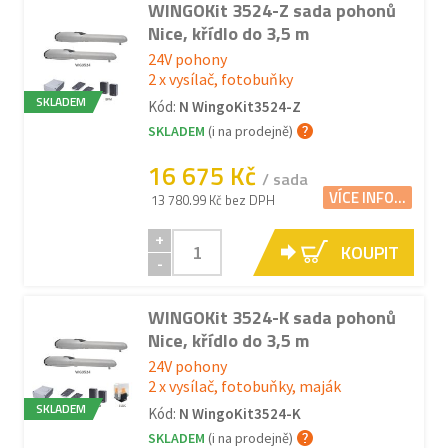
WINGOKit 3524-Z sada pohonů
Nice, křídlo do 3,5 m
24V pohony
2 x vysílač, fotobuňky
SKLADEM
Kód:
N WingoKit3524-Z
SKLADEM
(i na prodejně)
16 675 Kč
/ sada
VÍCE INFO...
13 780.99 Kč bez DPH
+
KOUPIT
-
WINGOKit 3524-K sada pohonů
Nice, křídlo do 3,5 m
24V pohony
2 x vysílač, fotobuňky, maják
SKLADEM
Kód:
N WingoKit3524-K
SKLADEM
(i na prodejně)