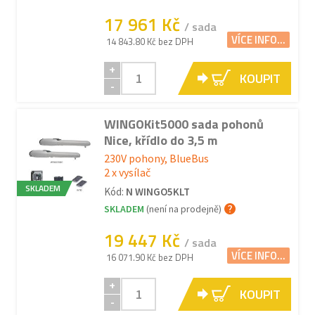
17 961 Kč
/ sada
VÍCE INFO...
14 843.80 Kč bez DPH
+
KOUPIT
-
WINGOKit5000 sada pohonů
Nice, křídlo do 3,5 m
230V pohony, BlueBus
2 x vysílač
SKLADEM
Kód:
N WINGO5KLT
SKLADEM
(není na prodejně)
19 447 Kč
/ sada
VÍCE INFO...
16 071.90 Kč bez DPH
+
KOUPIT
-