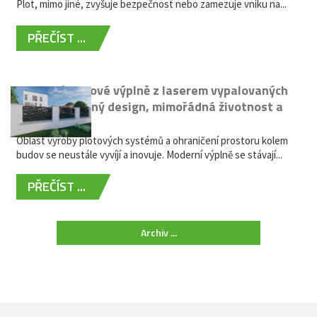
Plot, mimo jiné, zvyšuje bezpečnost nebo zamezuje vniku na...
PŘEČÍST ...
Moderní plotové výplně z laserem vypalovaných
kovů: výjimečný design, mimořádná životnost a
žádná údržba
Oblast výroby plotových systémů a ohraničení prostoru kolem
budov se neustále vyvíjí a inovuje. Moderní výplně se stávají...
PŘEČÍST ...
Archiv ...