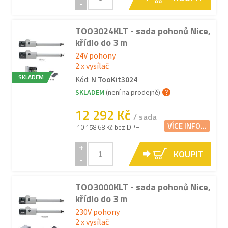
-
TOO3024KLT - sada pohonů Nice,
křídlo do 3 m
24V pohony
2 x vysílač
SKLADEM
Kód:
N TooKit3024
SKLADEM
(není na prodejně)
12 292 Kč
/ sada
VÍCE INFO...
10 158.68 Kč bez DPH
+
KOUPIT
-
TOO3000KLT - sada pohonů Nice,
křídlo do 3 m
230V pohony
2 x vysílač