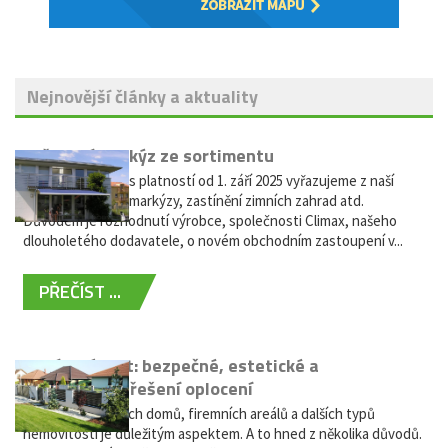
Nejnovější články a aktuality
Vyřazení markýz ze sortimentu
Vážení zákazníci, s platností od 1. září 2025 vyřazujeme z naší
nabídky výsuvné markýzy, zastínění zimních zahrad atd.
Důvodem je rozhodnutí výrobce, společnosti Climax, našeho
dlouholetého dodavatele, o novém obchodním zastoupení v...
PŘEČÍST ...
Hliníkový plot: bezpečné, estetické a
bezúdržbové řešení oplocení
Oplocení rodinných domů, firemních areálů a dalších typů
nemovitostí je důležitým aspektem. A to hned z několika důvodů.