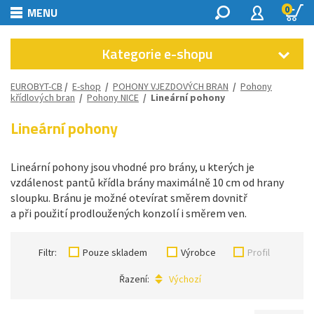
0
MENU
Kategorie e-shopu
EUROBYT-CB
/
E-shop
/
POHONY VJEZDOVÝCH BRAN
/
Pohony
křídlových bran
/
Pohony NICE
/
Lineární pohony
Lineární pohony
Lineární pohony jsou vhodné pro brány, u kterých je
vzdálenost pantů křídla brány maximálně 10 cm od hrany
sloupku. Bránu je možné otevírat směrem dovnitř
a při použití prodloužených konzolí i směrem ven.
Filtr:
Pouze skladem
Výrobce
Profil
Řazení:
Výchozí