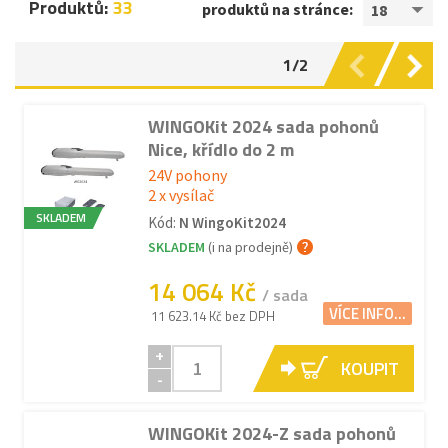
Produktů:
33
produktů na stránce:
18
1/2
WINGOKit 2024 sada pohonů
Nice, křídlo do 2 m
24V pohony
2 x vysílač
SKLADEM
Kód:
N WingoKit2024
SKLADEM
(i na prodejně)
14 064 Kč
/ sada
VÍCE INFO...
11 623.14 Kč bez DPH
+
KOUPIT
-
WINGOKit 2024-Z sada pohonů