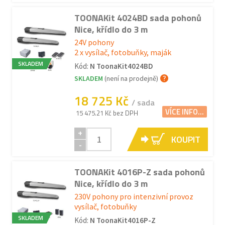
TOONAKit 4024BD sada pohonů
Nice, křídlo do 3 m
24V pohony
2 x vysílač, fotobuňky, maják
SKLADEM
Kód:
N ToonaKit4024BD
SKLADEM
(není na prodejně)
18 725 Kč
/ sada
VÍCE INFO...
15 475.21 Kč bez DPH
+
KOUPIT
-
TOONAKit 4016P-Z sada pohonů
Nice, křídlo do 3 m
230V pohony pro intenzivní provoz
vysílač, fotobuňky
SKLADEM
Kód:
N ToonaKit4016P-Z