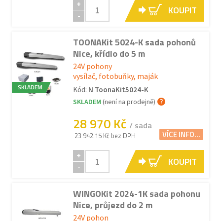
+
KOUPIT
-
TOONAKit 5024-K sada pohonů
Nice, křídlo do 5 m
24V pohony
vysílač, fotobuňky, maják
SKLADEM
Kód:
N ToonaKit5024-K
SKLADEM
(není na prodejně)
28 970 Kč
/ sada
VÍCE INFO...
23 942.15 Kč bez DPH
+
KOUPIT
-
WINGOKit 2024-1K sada pohonu
Nice, průjezd do 2 m
24V pohon