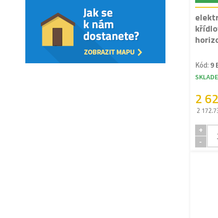
elekt
křídl
horizo
Kód:
9 
SKLAD
2 6
2 172.7
+
-