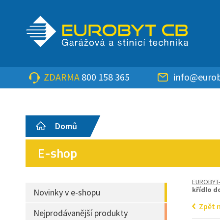
ZDARMA
800 158 365
info@eurob
Domů
E-shop
EUROBYT
křídlo d
Novinky v e-shopu
Zpět 
Nejprodávanější produkty