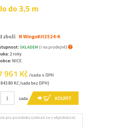
lo do 3,5 m
d zboží:
N WingoKit3524-K
stupnost:
SKLADEM
(i na prodejně)
ruka:
2 roky
robce:
NICE
7 961 Kč
/sada s DPH
 843.80 Kč /sada bez DPH)
KOUPIT
sada