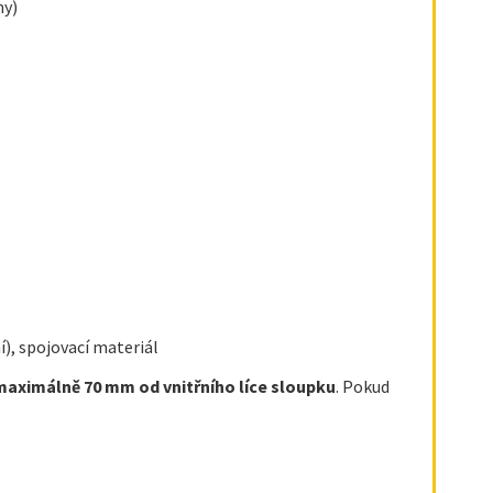
ny)
í), spojovací materiál
 maximálně 70 mm od vnitřního líce sloupku
. Pokud