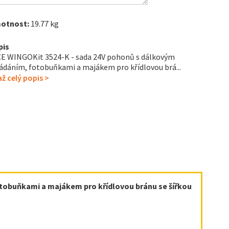
otnost:
19.77 kg
pis
E WINGOKit 3524-K - sada 24V pohonů s dálkovým
ádáním, fotobuňkami a majákem pro křídlovou brá...
ž celý popis >
tobuňkami a majákem pro křídlovou bránu se šířkou