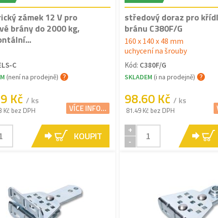
rický zámek 12 V pro
středový doraz pro kříd
ové brány do 2000 kg,
bránu C380F/G
ntální...
160 x 140 x 48 mm
uchycení na šrouby
ELS-C
Kód:
C380F/G
EM
(není na prodejně)
SKLADEM
(i na prodejně)
29 Kč
98.60 Kč
/ ks
/ ks
VÍCE INFO...
3 Kč bez DPH
81.49 Kč bez DPH
+
KOUPIT
-