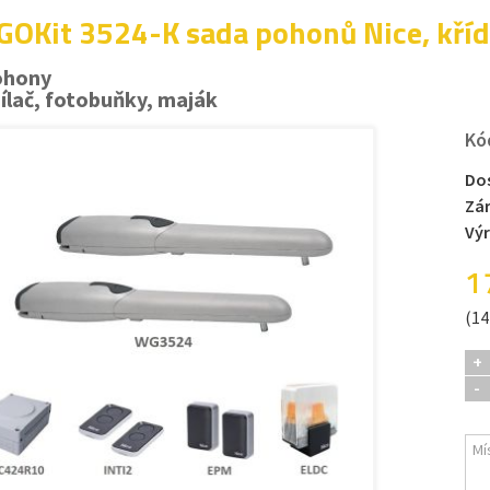
OKit 3524-K sada pohonů Nice, kříd
ohony
sílač, fotobuňky, maják
Kó
Do
Zá
Vý
1
(14
+
-