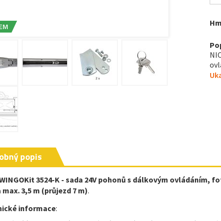
Hm
EM
Po
NIC
ovl
Uka
obný popis
WINGOKit 3524-K - sada 24V pohonů s dálkovým ovládáním, fo
a max. 3,5 m (průjezd 7 m)
.
nické informace
: