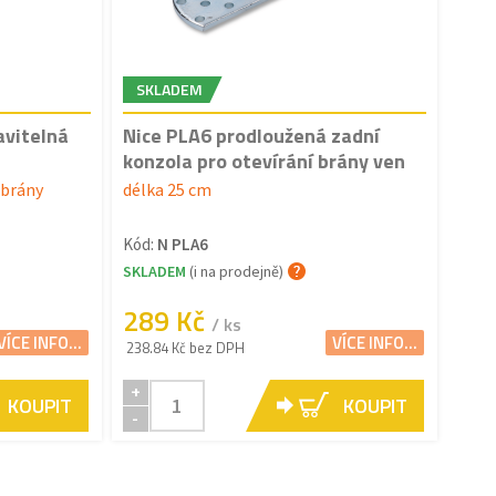
SKLADEM
avitelná
Nice PLA6 prodloužená zadní
konzola pro otevírání brány ven
 brány
délka 25 cm
Kód:
N PLA6
SKLADEM
(i na prodejně)
289 Kč
/ ks
VÍCE INFO...
VÍCE INFO...
238.84 Kč bez DPH
+
KOUPIT
KOUPIT
-