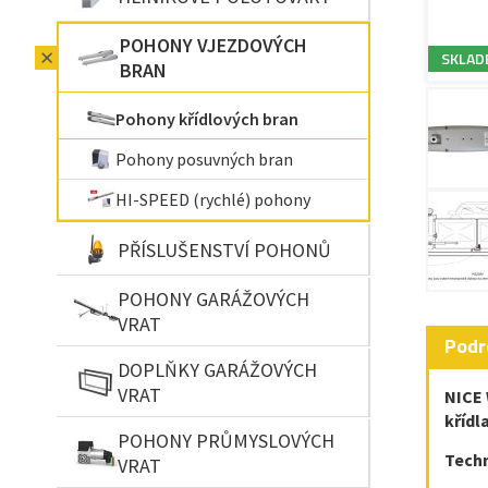
POHONY VJEZDOVÝCH
SKLAD
BRAN
Pohony křídlových bran
Pohony posuvných bran
HI-SPEED (rychlé) pohony
PŘÍSLUŠENSTVÍ POHONŮ
POHONY GARÁŽOVÝCH
VRAT
Podr
DOPLŇKY GARÁŽOVÝCH
VRAT
NICE 
křídl
POHONY PRŮMYSLOVÝCH
Tech
VRAT