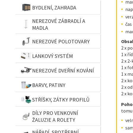
max
BYDLENÍ, ZAHRADA
nap
ver
NEREZOVÉ ZÁBRADLÍ A
čas 
MADLA
max
NEREZOVÉ POLOTOVARY
Obsah
2 x p
1 x ř
LANKOVÝ SYSTÉM
2 x 2
1 x f
NEREZOVÉ DVEŘNÍ KOVÁNÍ
1 x m
2 x k
BARVY, PATINY
2 x od
2 x k
STŘÍŠKY, ZÁTKY PROFILŮ
Poho
tomu 
DÍLY PRO VENKOVNÍ
ŽALUZIE A ROLETY
vel
sam
NÁŘADÍ, SPOTŘEBNÍ