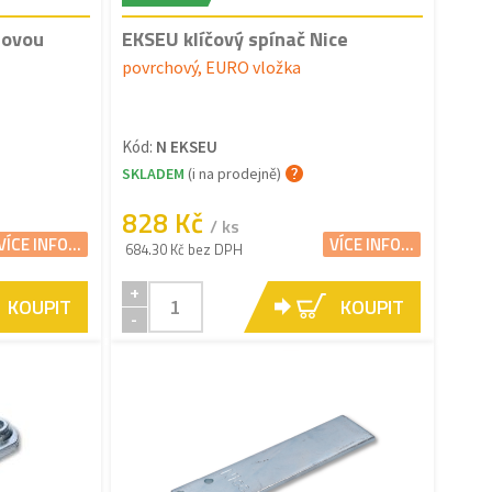
lovou
EKSEU klíčový spínač Nice
povrchový, EURO vložka
Kód:
N EKSEU
SKLADEM
(i na prodejně)
828 Kč
/ ks
VÍCE INFO...
VÍCE INFO...
684.30 Kč bez DPH
+
KOUPIT
KOUPIT
-