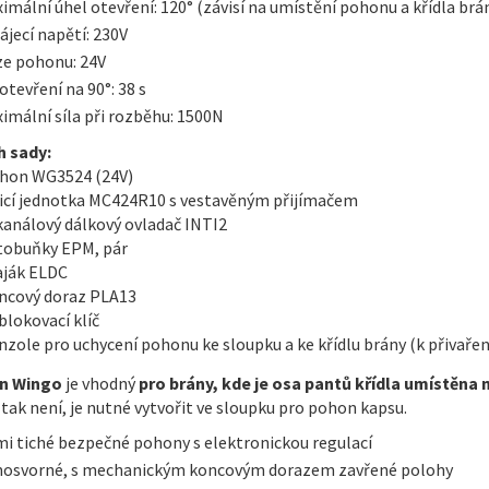
imální úhel otevření: 120° (závisí na umístění pohonu a křídla brá
ájecí napětí: 230V
ze pohonu: 24V
otevření na 90°: 38 s
imální síla při rozběhu: 1500N
 sady:
ohon WG3524 (24V)
ídicí jednotka MC424R10 s vestavěným přijímačem
-kanálový dálkový ovladač INTI2
otobuňky EPM, pár
aják ELDC
oncový doraz PLA13
blokovací klíč
onzole pro uchycení pohonu ke sloupku a ke křídlu brány (k přivařen
n Wingo
je vhodný
pro brány, kde je osa pantů křídla umístěna
tak není, je nutné vytvořit ve sloupku pro pohon kapsu.
mi tiché bezpečné pohony s elektronickou regulací
osvorné, s mechanickým koncovým dorazem zavřené polohy