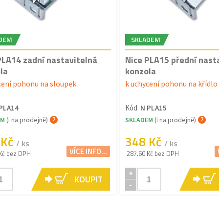
DEM
SKLADEM
PLA14 zadní nastavitelná
Nice PLA15 přední nast
la
konzola
cení pohonu na sloupek
k uchycení pohonu na křídlo
PLA14
Kód:
N PLA15
EM
(i na prodejně)
SKLADEM
(i na prodejně)
 Kč
348 Kč
/ ks
/ ks
VÍCE INFO...
Kč bez DPH
287.60 Kč bez DPH
+
KOUPIT
-