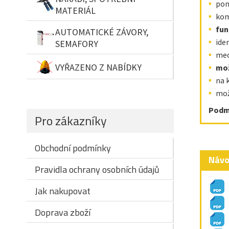
pom
MATERIÁL
kom
fun
AUTOMATICKÉ ZÁVORY,
ide
SEMAFORY
mec
VYŘAZENO Z NABÍDKY
mož
na 
mož
Podmí
Pro zákazníky
Obchodní podmínky
Návo
Pravidla ochrany osobních údajů
Jak nakupovat
Doprava zboží