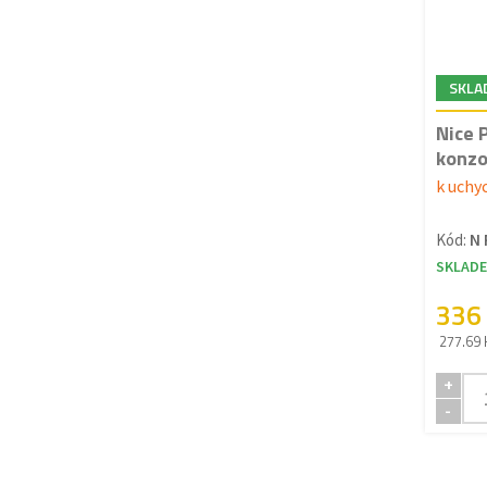
SKLA
Nice 
konzo
k uchy
Kód:
N 
SKLAD
336
277.69 
+
-