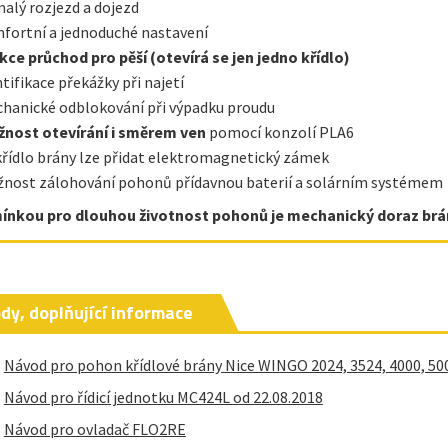
alý rozjezd a dojezd
fortní a jednoduché nastavení
kce průchod pro pěší (otevírá se jen jedno křídlo)
ntifikace překážky při najetí
hanické odblokování při výpadku proudu
nost otevírání i směrem ven
pomocí konzolí PLA6
křídlo brány lze přidat elektromagnetický zámek
nost zálohování pohonů přídavnou baterií a solárním systémem
nkou pro dlouhou životnost pohonů je mechanický doraz brá
dy, doplňující informace
Návod pro pohon křídlové brány Nice WINGO 2024, 3524, 4000, 50
Návod pro řídicí jednotku MC424L od 22.08.2018
Návod pro ovladač FLO2RE