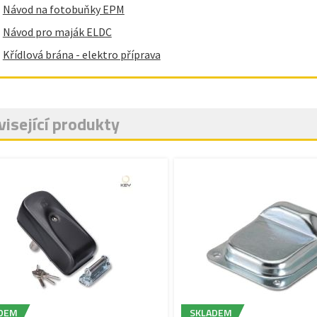
Návod na fotobuňky EPM
Návod pro maják ELDC
Křídlová brána - elektro příprava
isející produkty
DEM
SKLADEM