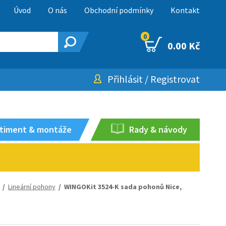
Úvod
O nás
Obchodní podmínky
Kontakt
0
0.00 Kč
Přihlásit
/
Registrovat
timent & montáže
Rady & návody
/
Lineární pohony
/ WINGOKit 3524-K sada pohonů Nice,