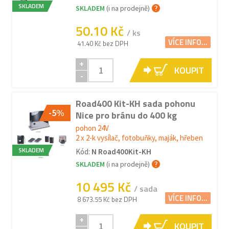
SKLADEM
SKLADEM
(i na prodejně)
50.10 Kč
/ ks
VÍCE INFO...
41.40 Kč bez DPH
+
KOUPIT
-
Road400 Kit-KH sada pohonu
-5%
Nice pro bránu do 400 kg
pohon 24V
2 x 2-k vysílač, fotobuňky, maják, hřeben
SKLADEM
Kód:
N Road400Kit-KH
SKLADEM
(i na prodejně)
10 495 Kč
/ sada
VÍCE INFO...
8 673.55 Kč bez DPH
+
KOUPIT