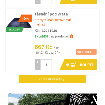
-
těsnění pod vrata
-5%
pro vyrovnání nerovností
metráž
SKLADEM
Kód:
32281030
SKLADEM
(i na prodejně)
667 Kč
/ m
VÍCE INFO...
551.24 Kč bez DPH
+
KOUPIT
-
Zobrazit všechny...