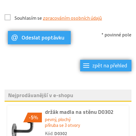
Souhlasím se
zpracováním osobních údajů
* povinné pole
Odeslat poptávku
zpět na přehled
Nejprodávanější v e-shopu
držák madla na stěnu D0302
-5%
pevný, plochý
příruba se 3 otvory
Kód:
D0302