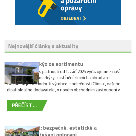
Nejnovější články a aktuality
Vyřazení markýz ze sortimentu
Vážení zákazníci, s platností od 1. září 2025 vyřazujeme z naší
nabídky výsuvné markýzy, zastínění zimních zahrad atd.
Důvodem je rozhodnutí výrobce, společnosti Climax, našeho
dlouholetého dodavatele, o novém obchodním zastoupení v...
PŘEČÍST ...
Hliníkový plot: bezpečné, estetické a
bezúdržbové řešení oplocení