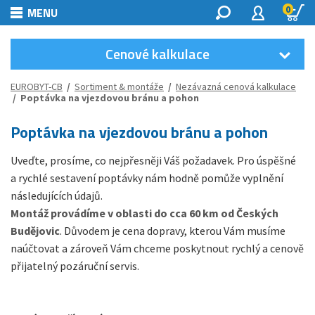
0
MENU
Cenové kalkulace
EUROBYT-CB
/
Sortiment & montáže
/
Nezávazná cenová kalkulace
/ Poptávka na vjezdovou bránu a pohon
Poptávka na vjezdovou bránu a pohon
Uveďte, prosíme, co nejpřesněji Váš požadavek. Pro úspěšné
a rychlé sestavení poptávky nám hodně pomůže vyplnění
následujících údajů.
Montáž provádíme v oblasti do cca 60 km od Českých
Budějovic
. Důvodem je cena dopravy, kterou Vám musíme
naúčtovat a zároveň Vám chceme poskytnout rychlý a cenově
přijatelný pozáruční servis.