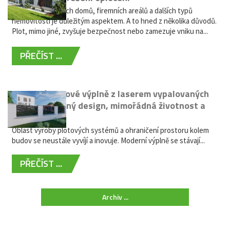
Oplocení rodinných domů, firemních areálů a dalších typů
nemovitostí je důležitým aspektem. A to hned z několika důvodů.
Plot, mimo jiné, zvyšuje bezpečnost nebo zamezuje vniku na...
PŘEČÍST ...
Moderní plotové výplně z laserem vypalovaných
kovů: výjimečný design, mimořádná životnost a
žádná údržba
Oblast výroby plotových systémů a ohraničení prostoru kolem
budov se neustále vyvíjí a inovuje. Moderní výplně se stávají...
PŘEČÍST ...
Archiv ...