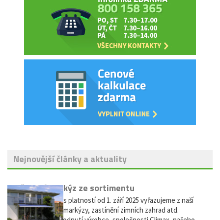
Nejnovější články a aktuality
Vyřazení markýz ze sortimentu
Vážení zákazníci, s platností od 1. září 2025 vyřazujeme z naší
nabídky výsuvné markýzy, zastínění zimních zahrad atd.
Důvodem je rozhodnutí výrobce, společnosti Climax, našeho