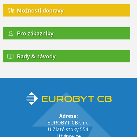
Možnosti dopravy
Pro zákazníky
Rady & návody
Adresa:
EUROBYT CB s.r.o.
U Zlaté stoky 554
Litvínovice