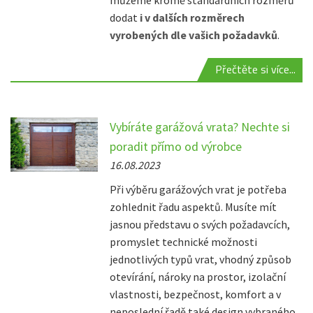
můžeme kromě standardních rozměrů
dodat
i v dalších rozměrech
vyrobených dle vašich požadavků
.
Přečtěte si více...
Vybíráte garážová vrata? Nechte si
poradit přímo od výrobce
16.08.2023
Při výběru garážových vrat je potřeba
zohlednit řadu aspektů. Musíte mít
jasnou představu o svých požadavcích,
promyslet technické možnosti
jednotlivých typů vrat, vhodný způsob
otevírání, nároky na prostor, izolační
vlastnosti, bezpečnost, komfort a v
neposlední řadě také design vybraného