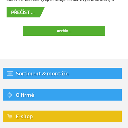
PŘEČÍST ...
Archiv ...
Sortiment & montáže
O firmě
E-shop