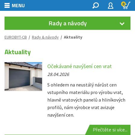
0
MENU
Rady a návody
EUROBYT-CB
/
Rady & návody
/ Aktuality
Aktuality
Očekávané navýšení cen vrat
28.04.2026
S ohledem na neustálý nárůst cen
vstupního materiálu pro výrobu vrat,
hlavně vratových panelů a hliníkových
profilů, nám výrobce vrat avizuje
navýšení cen.
Přečtěte si více...