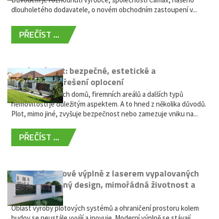
dlouholetého dodavatele, o novém obchodním zastoupení v...
PŘEČÍST ...
Hliníkový plot: bezpečné, estetické a
bezúdržbové řešení oplocení
Oplocení rodinných domů, firemních areálů a dalších typů
nemovitostí je důležitým aspektem. A to hned z několika důvodů.
Plot, mimo jiné, zvyšuje bezpečnost nebo zamezuje vniku na...
PŘEČÍST ...
Moderní plotové výplně z laserem vypalovaných
kovů: výjimečný design, mimořádná životnost a
žádná údržba
Oblast výroby plotových systémů a ohraničení prostoru kolem
budov se neustále vyvíjí a inovuje. Moderní výplně se stávají...