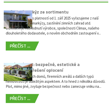
Vyřazení markýz ze sortimentu
Vážení zákazníci, s platností od 1. září 2025 vyřazujeme z naší
nabídky výsuvné markýzy, zastínění zimních zahrad atd.
Důvodem je rozhodnutí výrobce, společnosti Climax, našeho
dlouholetého dodavatele, o novém obchodním zastoupení v...
PŘEČÍST ...
Hliníkový plot: bezpečné, estetické a
bezúdržbové řešení oplocení
Oplocení rodinných domů, firemních areálů a dalších typů
nemovitostí je důležitým aspektem. A to hned z několika důvodů.
Plot, mimo jiné, zvyšuje bezpečnost nebo zamezuje vniku na...
PŘEČÍST ...