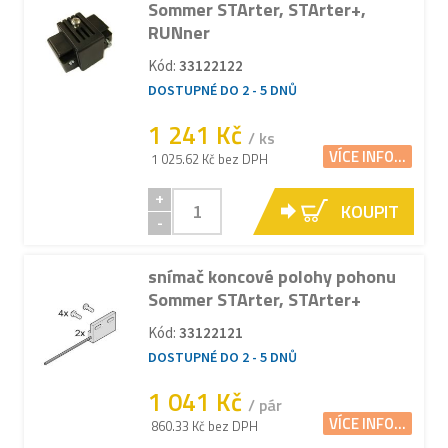
Sommer STArter, STArter+,
RUNner
Kód:
33122122
DOSTUPNÉ DO 2 - 5 DNŮ
1 241 Kč
/ ks
VÍCE INFO...
1 025.62 Kč bez DPH
+
KOUPIT
-
snímač koncové polohy pohonu
Sommer STArter, STArter+
Kód:
33122121
DOSTUPNÉ DO 2 - 5 DNŮ
1 041 Kč
/ pár
VÍCE INFO...
860.33 Kč bez DPH