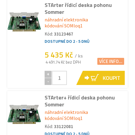
STArter řídicí deska pohonu
Sommer
náhradní elektronika
kódování SOMloq1
Kód:
33123467
DOSTUPNÉ DO 2 - 5 DNŮ
5 435 Kč
/ ks
VÍCE INFO...
4 491.74 Kč bez DPH
+
KOUPIT
-
STArter+ řídicí deska pohonu
Sommer
náhradní elektronika
kódování SOMloq1
Kód:
33122081
DOSTUPNÉ DO 2 - 5 DNŮ