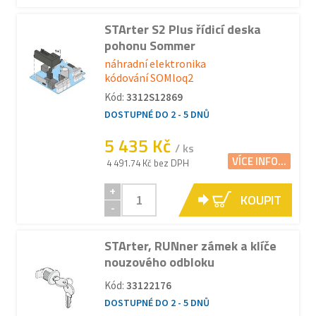
STArter S2 Plus řídicí deska
pohonu Sommer
náhradní elektronika
kódování SOMloq2
Kód:
3312S12869
DOSTUPNÉ DO 2 - 5 DNŮ
5 435 Kč
/ ks
VÍCE INFO...
4 491.74 Kč bez DPH
+
KOUPIT
-
STArter, RUNner zámek a klíče
nouzového odbloku
Kód:
33122176
DOSTUPNÉ DO 2 - 5 DNŮ