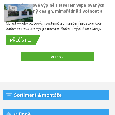
Moderní plotové výplně z laserem vypalovaných
kovů: výjimečný design, mimořádná životnost a
žádná údržba
Oblast výroby plotových systémů a ohraničení prostoru kolem
budov se neustále vyvíjí a inovuje. Moderní výplně se stávají...
PŘEČÍST ...
Archiv ...
Sortiment & montáže
O firmě