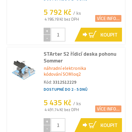
5 792 Kč
/ ks
VÍCE INFO...
4 786.78 Kč bez DPH
+
KOUPIT
-
STArter S2 řídicí deska pohonu
Sommer
náhradní elektronika
kódování SOMloq2
Kód:
3312S12229
DOSTUPNÉ DO 2 - 5 DNŮ
5 435 Kč
/ ks
VÍCE INFO...
4 491.74 Kč bez DPH
+
KOUPIT
-