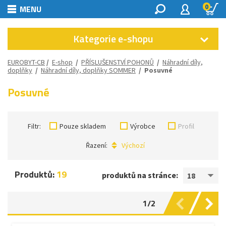
0
MENU
Kategorie e-shopu
EUROBYT-CB
/
E-shop
/
PŘÍSLUŠENSTVÍ POHONŮ
/
Náhradní díly,
doplňky
/
Náhradní díly, doplňky SOMMER
/
Posuvné
Posuvné
Filtr:
Pouze skladem
Výrobce
Profil
Řazení:
Výchozí
Produktů:
19
produktů na stránce:
18
1/2