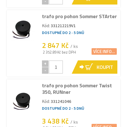
-
trafo pro pohon Sommer STArter
Kód:
331212219V1
DOSTUPNÉ DO 2 - 5 DNŮ
2 847 Kč
/ ks
VÍCE INFO...
2 352.89 Kč bez DPH
+
KOUPIT
-
trafo pro pohon Sommer Twist
350, RUNner
Kód:
331241046
DOSTUPNÉ DO 2 - 5 DNŮ
3 438 Kč
/ ks