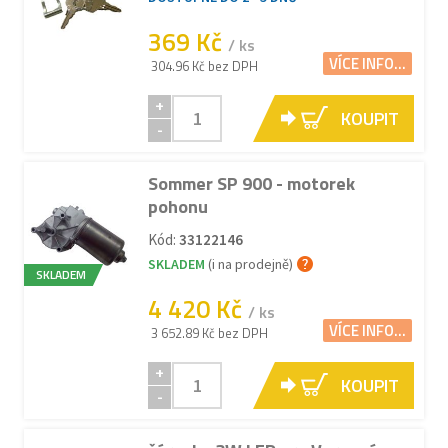
369 Kč
/ ks
VÍCE INFO...
304.96 Kč bez DPH
+
KOUPIT
-
Sommer SP 900 - motorek
pohonu
Kód:
33122146
SKLADEM
(i na prodejně)
SKLADEM
4 420 Kč
/ ks
VÍCE INFO...
3 652.89 Kč bez DPH
+
KOUPIT
-