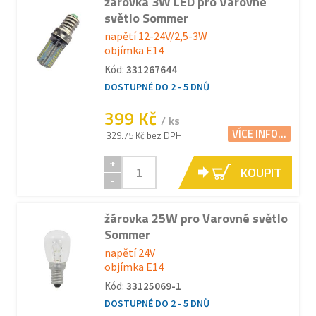
žárovka 3W LED pro Varovné
světlo Sommer
napětí 12-24V/2,5-3W
objímka E14
Kód:
331267644
DOSTUPNÉ DO 2 - 5 DNŮ
399 Kč
/ ks
VÍCE INFO...
329.75 Kč bez DPH
+
KOUPIT
-
žárovka 25W pro Varovné světlo
Sommer
napětí 24V
objímka E14
Kód:
33125069-1
DOSTUPNÉ DO 2 - 5 DNŮ