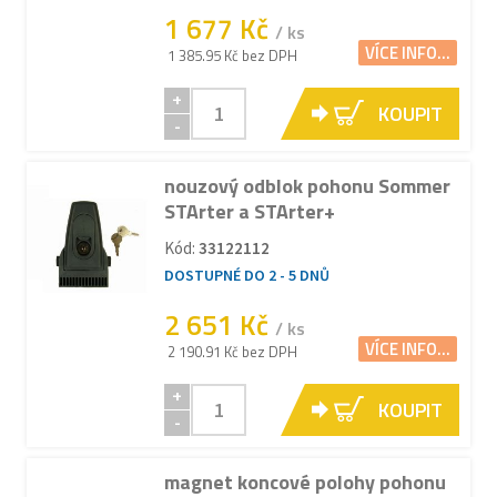
1 677 Kč
/ ks
VÍCE INFO...
1 385.95 Kč bez DPH
+
KOUPIT
-
nouzový odblok pohonu Sommer
STArter a STArter+
Kód:
33122112
DOSTUPNÉ DO 2 - 5 DNŮ
2 651 Kč
/ ks
VÍCE INFO...
2 190.91 Kč bez DPH
+
KOUPIT
-
magnet koncové polohy pohonu