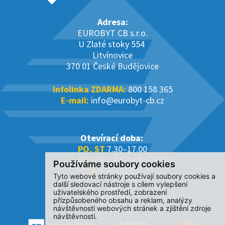
Adresa:
EUROBYT CB s.r.o.
U Zlaté stoky 554
Litvínovice
370 01 České Budějovice
Infolinka ZDARMA:
800 158 365
E-mail:
info@eurobyt-cb.cz
Otevírací doba:
PO, ST
7.30–17.00
ÚT, ČT
7.30–16.00
Používáme soubory cookies
PÁ
7.30–14.00
Tyto webové stránky používají soubory cookies a
další sledovací nástroje s cílem vylepšení
uživatelského prostředí, zobrazení
přizpůsobeného obsahu a reklam, analýzy
návštěvnosti webových stránek a zjištění zdroje
návštěvnosti.