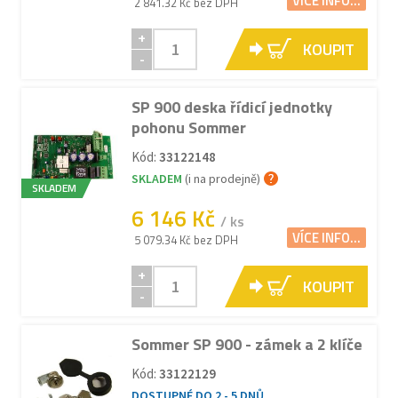
VÍCE INFO...
2 841.32 Kč bez DPH
+
KOUPIT
-
SP 900 deska řídicí jednotky
pohonu Sommer
Kód:
33122148
SKLADEM
(i na prodejně)
SKLADEM
6 146 Kč
/ ks
VÍCE INFO...
5 079.34 Kč bez DPH
+
KOUPIT
-
Sommer SP 900 - zámek a 2 klíče
Kód:
33122129
DOSTUPNÉ DO 2 - 5 DNŮ