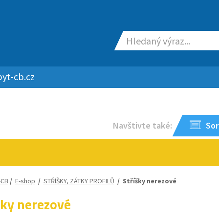
yt-cb.cz
Navštivte také:
Sor
-CB
/
E-shop
/
STŘÍŠKY, ZÁTKY PROFILŮ
/
Stříšky nerezové
šky nerezové