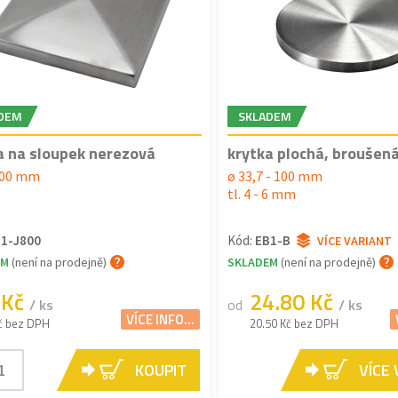
DEM
SKLADEM
a na sloupek nerezová
krytka plochá, broušen
100 mm
ø 33,7 - 100 mm
tl. 4 - 6 mm
1-J800
Kód:
EB1-B
VÍCE VARIANT
EM
(není na prodejně)
SKLADEM
(není na prodejně)
 Kč
24.80 Kč
/ ks
od
/ ks
VÍCE INFO...
č bez DPH
20.50 Kč bez DPH
KOUPIT
VÍCE