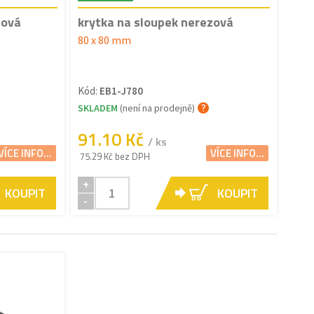
zová
krytka na sloupek nerezová
80 x 80 mm
Kód:
EB1-J780
SKLADEM
(není na prodejně)
91.10 Kč
/ ks
VÍCE INFO...
VÍCE INFO...
75.29 Kč bez DPH
+
KOUPIT
KOUPIT
-