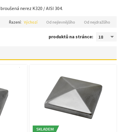
 broušená nerez K320 / AISI 304.
Řazení:
Výchozí
Od nejlevnějšího
Od nejdražšího
produktů na stránce:
18
SKLADEM