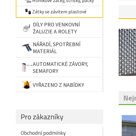
Hliníkové zátky, stříšky, patky
Zátky se závitem plastové
DÍLY PRO VENKOVNÍ
ŽALUZIE A ROLETY
NÁŘADÍ, SPOTŘEBNÍ
MATERIÁL
AUTOMATICKÉ ZÁVORY,
SEMAFORY
VYŘAZENO Z NABÍDKY
Nejn
Pro zákazníky
Obchodní podmínky