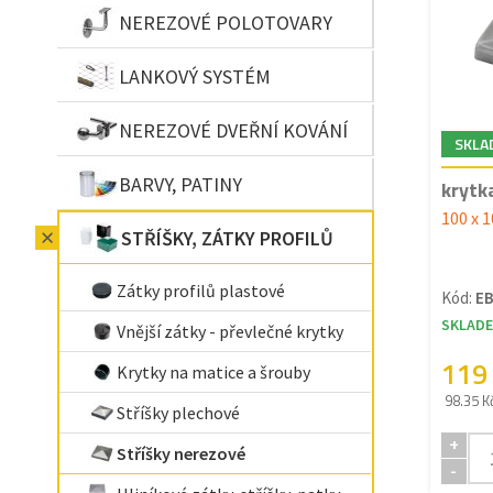
NEREZOVÉ POLOTOVARY
LANKOVÝ SYSTÉM
NEREZOVÉ DVEŘNÍ KOVÁNÍ
SKLA
BARVY, PATINY
krytk
100 x 
STŘÍŠKY, ZÁTKY PROFILŮ
Zátky profilů plastové
Kód:
EB
SKLAD
Vnější zátky - převlečné krytky
119
Krytky na matice a šrouby
98.35 K
Stříšky plechové
+
Stříšky nerezové
-