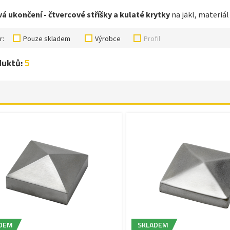
á ukončení - čtvercové stříšky a kulaté krytky
na jäkl, materiál
r:
Pouze skladem
Výrobce
Profil
duktů:
5
DEM
SKLADEM