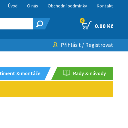
Úvod
O nás
Obchodní podmínky
Kontakt
0
0.00 Kč
Přihlásit
/
Registrovat
timent & montáže
Rady & návody