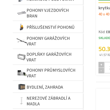
krytk
POHONY VJEZDOVÝCH
40 x 4
BRAN
PŘÍSLUŠENSTVÍ POHONŮ
Kód:
EB
POHONY GARÁŽOVÝCH
SKLAD
VRAT
50.
DOPLŇKY GARÁŽOVÝCH
41.57 K
VRAT
+
POHONY PRŮMYSLOVÝCH
-
VRAT
BYDLENÍ, ZAHRADA
NEREZOVÉ ZÁBRADLÍ A
MADLA