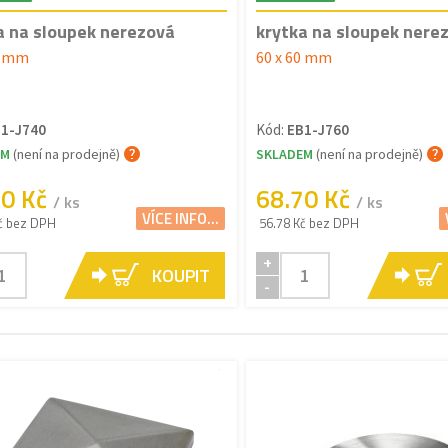
a na sloupek nerezová
krytka na sloupek nere
0 mm
60 x 60 mm
1-J740
Kód:
EB1-J760
EM
(není na prodejně)
SKLADEM
(není na prodejně)
30 Kč
68.70 Kč
/ ks
/ ks
VÍCE INFO...
č bez DPH
56.78 Kč bez DPH
+
KOUPIT
-