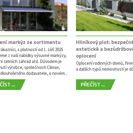
ení markýz ze sortimentu
Hliníkový plot: bezpečn
estetické a bezúdržbov
ákazníci, s platností od 1. září 2025
oplocení
eme z naší nabídky výsuvné markýzy,
ní zimních zahrad atd. Důvodem je
Oplocení rodinných domů, fire
utí výrobce, společnosti Climax,
a dalších typů nemovitostí je dů
dlouholetého dodavatele, o novém...
ÍST ...
PŘEČÍST ...