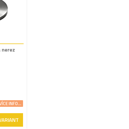
á nerez
VÍCE INFO...
 VARIANT