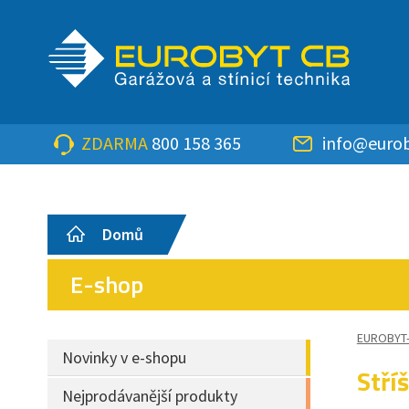
ZDARMA
800 158 365
info@eurob
Domů
E-shop
EUROBYT
Novinky v e-shopu
Stří
Nejprodávanější produkty