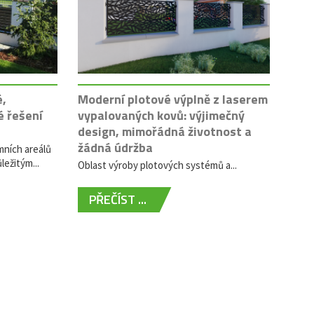
é,
Moderní plotové výplně z laserem
é řešení
vypalovaných kovů: výjimečný
design, mimořádná životnost a
žádná údržba
mních areálů
ležitým...
Oblast výroby plotových systémů a...
PŘEČÍST ...