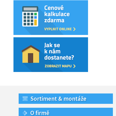
Sortiment & montáže
O firmě