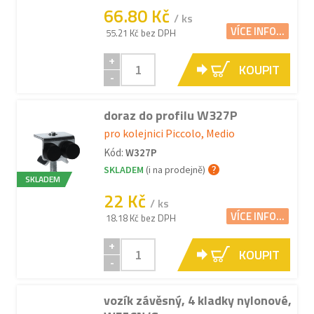
66.80 Kč
/ ks
VÍCE INFO...
55.21 Kč bez DPH
+
KOUPIT
-
doraz do profilu W327P
pro kolejnici Piccolo, Medio
Kód:
W327P
SKLADEM
(i na prodejně)
SKLADEM
22 Kč
/ ks
VÍCE INFO...
18.18 Kč bez DPH
+
KOUPIT
-
vozík závěsný, 4 kladky nylonové,