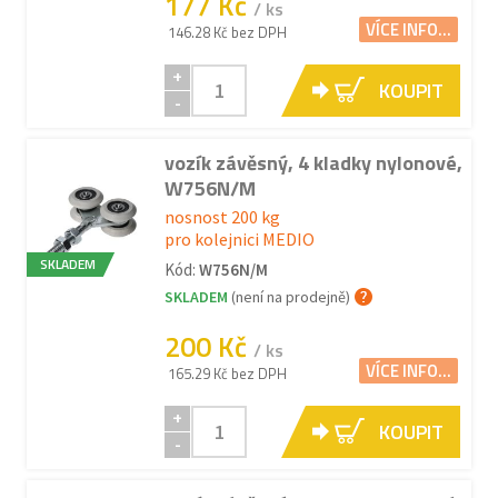
177 Kč
/ ks
VÍCE INFO...
146.28 Kč bez DPH
+
KOUPIT
-
vozík závěsný, 4 kladky nylonové,
W756N/M
nosnost 200 kg
pro kolejnici MEDIO
SKLADEM
Kód:
W756N/M
SKLADEM
(není na prodejně)
200 Kč
/ ks
VÍCE INFO...
165.29 Kč bez DPH
+
KOUPIT
-