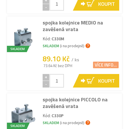
+
KOUPIT
-
spojka kolejnice MEDIO na
zavěšená vrata
Kód:
C330M
SKLADEM
(i na prodejně)
SKLADEM
89.10 Kč
/ ks
VÍCE INFO...
73.64 Kč bez DPH
+
KOUPIT
-
spojka kolejnice PICCOLO na
zavěšená vrata
Kód:
C330P
SKLADEM
(i na prodejně)
SKLADEM