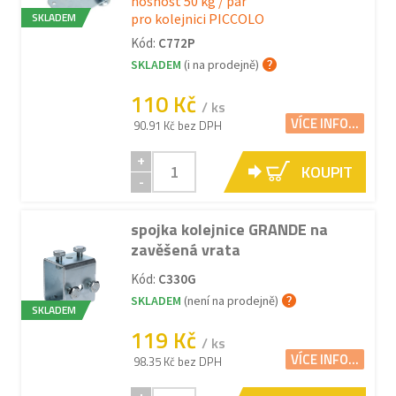
nosnost 50 kg / pár
SKLADEM
pro kolejnici PICCOLO
Kód:
C772P
SKLADEM
(i na prodejně)
110 Kč
/ ks
VÍCE INFO...
90.91 Kč bez DPH
+
KOUPIT
-
spojka kolejnice GRANDE na
zavěšená vrata
Kód:
C330G
SKLADEM
(není na prodejně)
SKLADEM
119 Kč
/ ks
VÍCE INFO...
98.35 Kč bez DPH