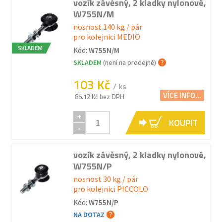
vozík závěsný, 2 kladky nylonové,
W755N/M
nosnost 140 kg / pár
pro kolejnici MEDIO
SKLADEM
Kód:
W755N/M
SKLADEM
(není na prodejně)
103 Kč
/ ks
VÍCE INFO...
85.12 Kč bez DPH
+
KOUPIT
-
vozík závěsný, 2 kladky nylonové,
W755N/P
nosnost 30 kg / pár
pro kolejnici PICCOLO
Kód:
W755N/P
NA DOTAZ