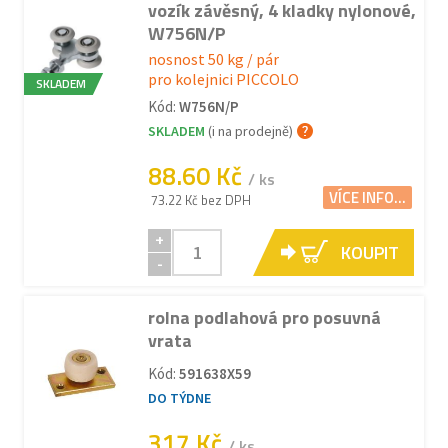
vozík závěsný, 4 kladky nylonové,
W756N/P
nosnost 50 kg / pár
pro kolejnici PICCOLO
SKLADEM
Kód:
W756N/P
SKLADEM
(i na prodejně)
88.60 Kč
/ ks
VÍCE INFO...
73.22 Kč bez DPH
+
KOUPIT
-
rolna podlahová pro posuvná
vrata
Kód:
591638X59
DO TÝDNE
317 Kč
/ ks