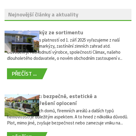
Nejnovější články a aktuality
Vyřazení markýz ze sortimentu
Vážení zákazníci, s platností od 1. září 2025 vyřazujeme z naší
nabídky výsuvné markýzy, zastínění zimních zahrad atd.
Důvodem je rozhodnutí výrobce, společnosti Climax, našeho
dlouholetého dodavatele, o novém obchodním zastoupení v...
PŘEČÍST ...
Hliníkový plot: bezpečné, estetické a
bezúdržbové řešení oplocení
Oplocení rodinných domů, firemních areálů a dalších typů
nemovitostí je důležitým aspektem. A to hned z několika důvodů.
Plot, mimo jiné, zvyšuje bezpečnost nebo zamezuje vniku na...