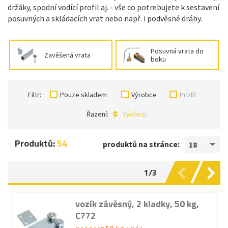
držáky, spodní vodící profil aj. - vše co potrebujete k sestavení
posuvných a skládacích vrat nebo např. i podvěsné dráhy.
Posuvná vrata do
Zavěšená vrata
boku
Filtr:
Pouze skladem
Výrobce
Profil
Řazení:
Výchozí
Produktů:
54
produktů na stránce:
18
1/3
vozík závěsný, 2 kladky, 50 kg,
C772