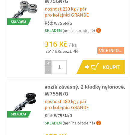
W756N/G
nosnost 230 kg / pár
pro kolejnici GRANDE
SKLADEM
Kód:
W756N/G
SKLADEM
(není na prodejně)
316 Kč
/ ks
VÍCE INFO...
261.16 Kč bez DPH
+
KOUPIT
-
vozík závěsný, 2 kladky nylonové,
W755N/G
nosnost 180 kg / pár
pro kolejnici GRANDE
SKLADEM
Kód:
W755N/G
SKLADEM
(není na prodejně)