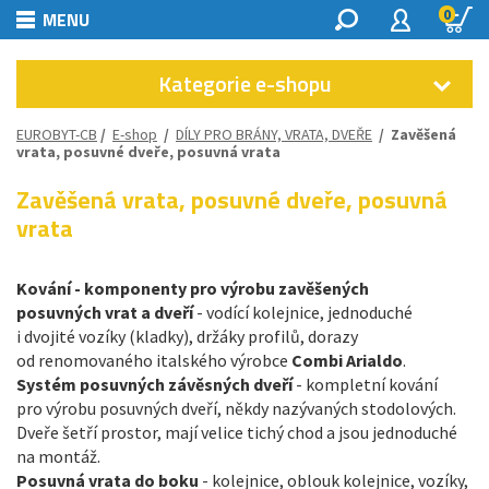
0
MENU
Kategorie e-shopu
EUROBYT-CB
/
E-shop
/
DÍLY PRO BRÁNY, VRATA, DVEŘE
/
Zavěšená
vrata, posuvné dveře, posuvná vrata
Zavěšená vrata, posuvné dveře, posuvná
vrata
Kování - komponenty pro výrobu zavěšených
posuvných vrat a dveří
- vodící kolejnice, jednoduché
i dvojité vozíky (kladky), držáky profilů, dorazy
od renomovaného italského výrobce
Combi Arialdo
.
Systém posuvných závěsných dveří
- kompletní kování
pro výrobu posuvných dveří, někdy nazývaných stodolových.
Dveře šetří prostor, mají velice tichý chod a jsou jednoduché
na montáž.
Posuvná vrata do boku
- kolejnice, oblouk kolejnice, vozíky,