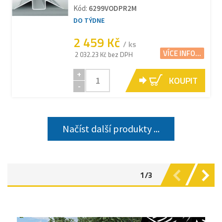
Kód:
6299VODPR2M
DO TÝDNE
2 459 Kč
/ ks
VÍCE INFO...
2 032.23 Kč bez DPH
+
KOUPIT
-
Načíst další produkty ...
1/3