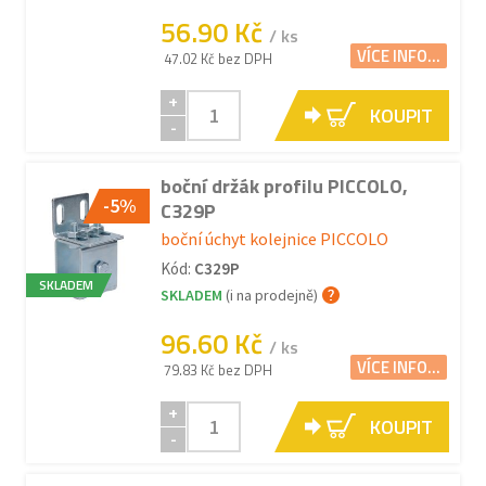
56.90 Kč
/ ks
VÍCE INFO...
47.02 Kč bez DPH
+
KOUPIT
-
boční držák profilu PICCOLO,
-5%
C329P
boční úchyt kolejnice PICCOLO
Kód:
C329P
SKLADEM
SKLADEM
(i na prodejně)
96.60 Kč
/ ks
VÍCE INFO...
79.83 Kč bez DPH
+
KOUPIT
-