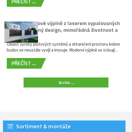
PŘEČÍST ...
Moderní plotové výplně z laserem vypalovaných
kovů: výjimečný design, mimořádná životnost a
žádná údržba
Oblast výroby plotových systémů a ohraničení prostoru kolem
budov se neustále vyvíjí a inovuje. Moderní výplně se stávají...
PŘEČÍST ...
Archiv ...
Sortiment & montáže