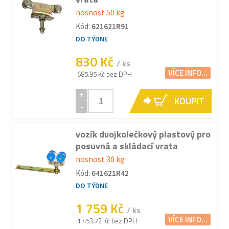
nosnost 50 kg
Kód:
621621R91
DO TÝDNE
830 Kč
/ ks
VÍCE INFO...
685.95 Kč bez DPH
+
KOUPIT
-
vozík dvojkolečkový plastový pro
posuvná a skládací vrata
nosnost 30 kg
Kód:
641621R42
DO TÝDNE
1 759 Kč
/ ks
VÍCE INFO...
1 453.72 Kč bez DPH