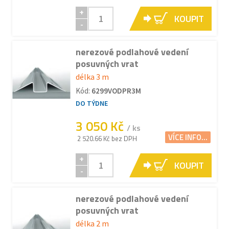
+
KOUPIT
-
nerezové podlahové vedení
posuvných vrat
délka 3 m
Kód:
6299VODPR3M
DO TÝDNE
3 050 Kč
/ ks
VÍCE INFO...
2 520.66 Kč bez DPH
+
KOUPIT
-
nerezové podlahové vedení
posuvných vrat
délka 2 m