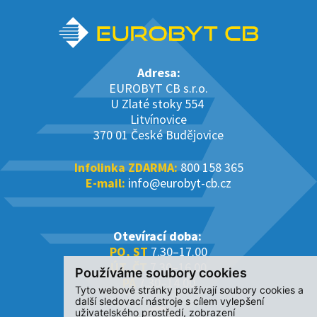
Adresa:
EUROBYT CB s.r.o.
U Zlaté stoky 554
Litvínovice
370 01 České Budějovice
Infolinka ZDARMA:
800 158 365
E-mail:
info@eurobyt-cb.cz
Otevírací doba:
PO, ST
7.30–17.00
ÚT, ČT
7.30–16.00
Používáme soubory cookies
PÁ
7.30–14.00
Tyto webové stránky používají soubory cookies a
další sledovací nástroje s cílem vylepšení
uživatelského prostředí, zobrazení