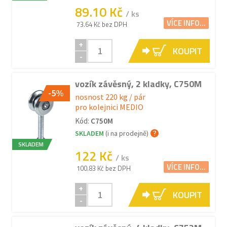
89.10 Kč
/ ks
VÍCE INFO...
73.64 Kč bez DPH
+
KOUPIT
-
vozík závěsný, 2 kladky, C750M
-5%
nosnost 220 kg / pár
pro kolejnici MEDIO
Kód:
C750M
SKLADEM
(i na prodejně)
SKLADEM
122 Kč
/ ks
VÍCE INFO...
100.83 Kč bez DPH
+
KOUPIT
-