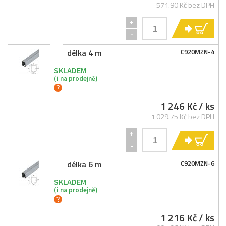
571.90 Kč bez DPH
+
KO
-
délka 4 m
C920MZN-
4
SKLADEM
(i na prodejně)
1 246 Kč
/ ks
1 029.75 Kč bez DPH
+
KO
-
délka 6 m
C920MZN-
6
SKLADEM
(i na prodejně)
1 216 Kč
/ ks