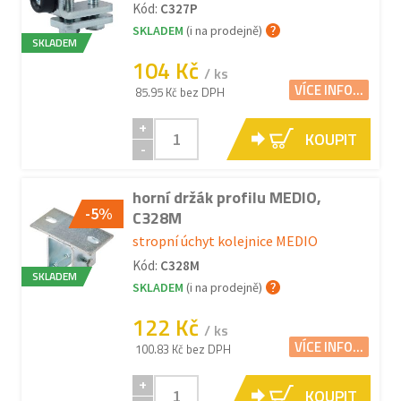
Kód:
C327P
SKLADEM
(i na prodejně)
SKLADEM
104 Kč
/ ks
VÍCE INFO...
85.95 Kč bez DPH
+
KOUPIT
-
horní držák profilu MEDIO,
-5%
C328M
stropní úchyt kolejnice MEDIO
Kód:
C328M
SKLADEM
SKLADEM
(i na prodejně)
122 Kč
/ ks
VÍCE INFO...
100.83 Kč bez DPH
+
KOUPIT