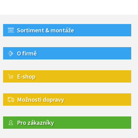
Sortiment & montáže
O firmě
E-shop
Možnosti dopravy
Pro zákazníky