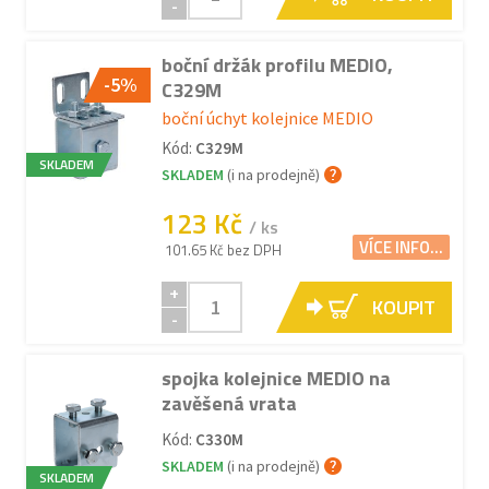
-
boční držák profilu MEDIO,
-5%
C329M
boční úchyt kolejnice MEDIO
Kód:
C329M
SKLADEM
SKLADEM
(i na prodejně)
123 Kč
/ ks
VÍCE INFO...
101.65 Kč bez DPH
+
KOUPIT
-
spojka kolejnice MEDIO na
zavěšená vrata
Kód:
C330M
SKLADEM
(i na prodejně)
SKLADEM