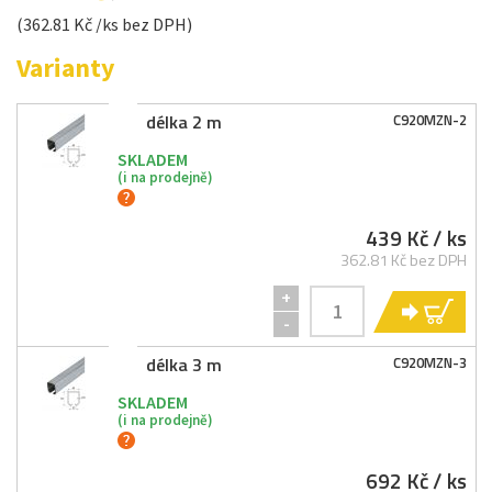
(362.81 Kč /ks bez DPH)
Varianty
délka 2 m
C920MZN-
2
SKLADEM
(i na prodejně)
439 Kč
/ ks
362.81 Kč bez DPH
+
KO
-
délka 3 m
C920MZN-
3
SKLADEM
(i na prodejně)
692 Kč
/ ks