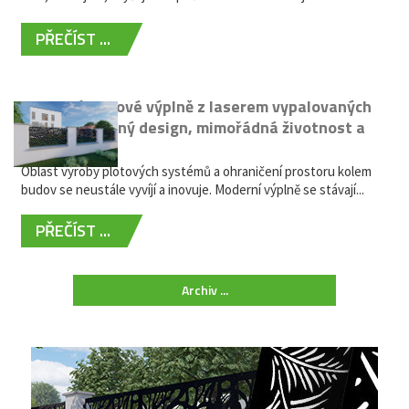
PŘEČÍST ...
Moderní plotové výplně z laserem vypalovaných
kovů: výjimečný design, mimořádná životnost a
žádná údržba
Oblast výroby plotových systémů a ohraničení prostoru kolem
budov se neustále vyvíjí a inovuje. Moderní výplně se stávají...
PŘEČÍST ...
Archiv ...