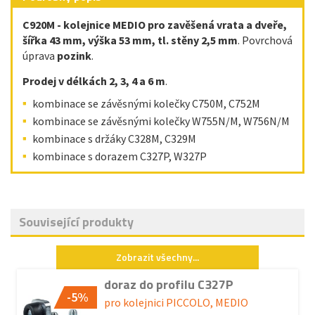
C920M - kolejnice MEDIO pro zavěšená vrata a dveře,
šířka 43 mm, výška 53 mm, tl. stěny 2,5 mm
. Povrchová
úprava
pozink
.
Prodej v délkách 2, 3, 4 a 6 m
.
kombinace se závěsnými kolečky C750M, C752M
kombinace se závěsnými kolečky W755N/M, W756N/M
kombinace s držáky C328M, C329M
kombinace s dorazem C327P, W327P
Související produkty
Zobrazit všechny...
doraz do profilu C327P
-5%
pro kolejnici PICCOLO, MEDIO