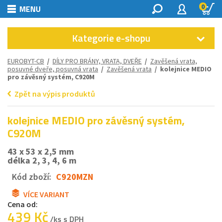
0
MENU
Kategorie e-shopu
EUROBYT-CB
/
DÍLY PRO BRÁNY, VRATA, DVEŘE
/
Zavěšená vrata,
posuvné dveře, posuvná vrata
/
Zavěšená vrata
/ kolejnice MEDIO
pro závěsný systém, C920M
Zpět na výpis produktů
kolejnice MEDIO pro závěsný systém,
C920M
43 x 53 x 2,5 mm
délka 2, 3, 4, 6 m
Kód zboží:
C920MZN
VÍCE VARIANT
Cena od:
439 Kč
/ks s DPH