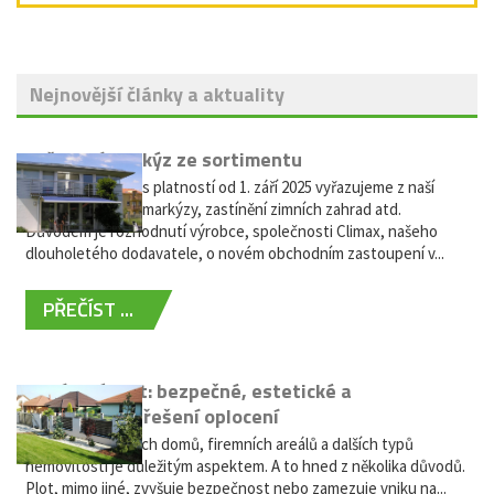
Nejnovější články a aktuality
Vyřazení markýz ze sortimentu
Vážení zákazníci, s platností od 1. září 2025 vyřazujeme z naší
nabídky výsuvné markýzy, zastínění zimních zahrad atd.
Důvodem je rozhodnutí výrobce, společnosti Climax, našeho
dlouholetého dodavatele, o novém obchodním zastoupení v...
PŘEČÍST ...
Hliníkový plot: bezpečné, estetické a
bezúdržbové řešení oplocení
Oplocení rodinných domů, firemních areálů a dalších typů
nemovitostí je důležitým aspektem. A to hned z několika důvodů.
Plot, mimo jiné, zvyšuje bezpečnost nebo zamezuje vniku na...