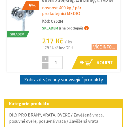
vozík závěsný, 4 kladky, C752M
-5%
nosnost 400 kg / pár
pro kolejnici MEDIO
Kód:
C752M
SKLADEM
(i na prodejně)
SKLADEM
217 Kč
/ ks
VÍCE INFO...
179.34 Kč bez DPH
+
KOUPIT
-
Zobrazit všechny související produkty
Kategorie produktu
DÍLY PRO BRÁNY, VRATA, DVEŘE
/
Zavěšená vrata,
posuvné dveře, posuvná vrata
/
Zavěšená vrata