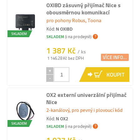
OXIBD zásuvný přijímač Nice s
obousměrnou komunikací
pro pohony Robus, Toona
Kód:
N OXIBD
SKLADEM
SKLADEM
(i na prodejně)
1 387 Kč
/ ks
VÍCE INFO...
1 146.28 Kč bez DPH
+
KOUPIT
-
OX2 externí univerzální přijímač
Nice
2-kanálový, pro pevný i plovoucí kód
Kód:
N OX2
SKLADEM
SKLADEM
(i na prodejně)