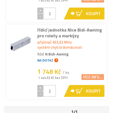
1 825.62 Kč bez DPH
+
KOUPIT
-
řídicí jednotka Nice Bidi-Awning
pro rolety a markýzy
přijímač 433,92 MHz
systém chytrá domácnost
Kód:
N Bidi-Awning
NA DOTAZ
1 748 Kč
/ ks
VÍCE INFO...
1 444.63 Kč bez DPH
+
KOUPIT
-
1/1