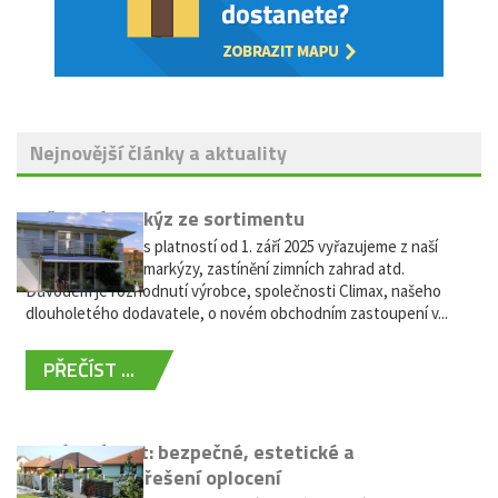
Nejnovější články a aktuality
Vyřazení markýz ze sortimentu
Vážení zákazníci, s platností od 1. září 2025 vyřazujeme z naší
nabídky výsuvné markýzy, zastínění zimních zahrad atd.
Důvodem je rozhodnutí výrobce, společnosti Climax, našeho
dlouholetého dodavatele, o novém obchodním zastoupení v...
PŘEČÍST ...
Hliníkový plot: bezpečné, estetické a
bezúdržbové řešení oplocení