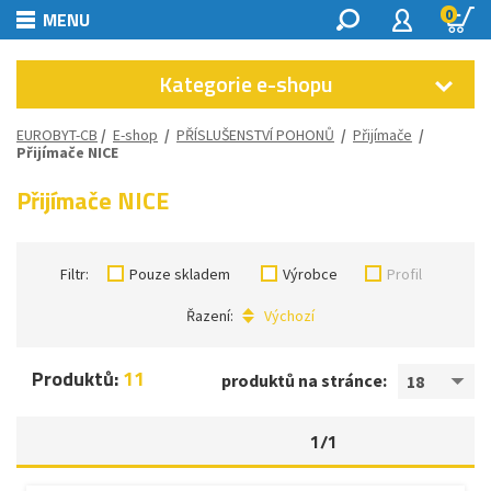
0
MENU
Kategorie e-shopu
EUROBYT-CB
/
E-shop
/
PŘÍSLUŠENSTVÍ POHONŮ
/
Přijímače
/
Přijímače NICE
Přijímače NICE
Filtr:
Pouze skladem
Výrobce
Profil
Řazení:
Výchozí
Produktů:
11
produktů na stránce:
18
1/1