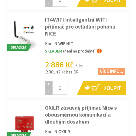
-
IT4WIFI inteligentní WIFI
přijímač pro ovládání pohonu
NICE
Kód:
N WIFI4IT
SKLADEM
SKLADEM
(není na prodejně)
2 886 Kč
/ ks
VÍCE INFO...
2 385.12 Kč bez DPH
+
KOUPIT
-
OXILR zásuvný přijímač Nice s
obousměrnou komunikací a
dlouhým dosahem
Kód:
N OXILR
SKLADEM