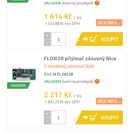
SKLADEM
(není na prodejně)
1 614 Kč
/ ks
VÍCE INFO...
1 333.88 Kč bez DPH
+
KOUPIT
-
FLOXI2R přijímač zásuvný Nice
2-kanálový, plovoucí kód
Kód:
N FLOXI2R
SKLADEM
(není na prodejně)
SKLADEM
2 217 Kč
/ ks
VÍCE INFO...
1 832.23 Kč bez DPH
+
KOUPIT
-