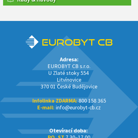
Adresa:
EUROBYT CB s.r.o.
U Zlaté stoky 554
Litvínovice
370 01 České Budějovice
Infolinka ZDARMA:
800 158 365
E-mail:
info@eurobyt-cb.cz
Otevírací doba:
PO, ST
7.30–17.00