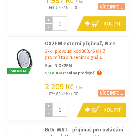
1 937 Kč
/ ks
VÍCE INFO...
1 600.83 Kč bez DPH
+
KOUPIT
-
OX2FM externí přijímač, Nice
2-k., plovoucí kód 868,46 MHZ
pro místa s rušením signálu
Kód:
N OX2FM
SKLADEM
SKLADEM
(není na prodejně)
2 209 Kč
/ ks
VÍCE INFO...
1 825.62 Kč bez DPH
+
KOUPIT
-
BiDi-WIFI - přijímač pro ovládání