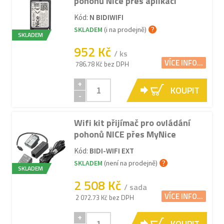
pohonů Nice přes aplikaci
Kód:
N BIDIWIFI
SKLADEM
(i na prodejně)
SKLADEM
952 Kč
/ ks
VÍCE INFO...
786.78 Kč bez DPH
+
KOUPIT
-
Wifi kit přijímač pro ovládání
pohonů NICE přes MyNice
Kód:
BIDI-WIFI EXT
SKLADEM
(není na prodejně)
SKLADEM
2 508 Kč
/ sada
VÍCE INFO...
2 072.73 Kč bez DPH
+
KOUPIT