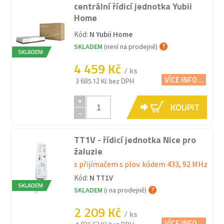
centrální řídicí jednotka Yubii
Home
Kód:
N Yubii Home
SKLADEM
(není na prodejně)
SKLADEM
4 459 Kč
/ ks
VÍCE INFO...
3 685.12 Kč bez DPH
+
KOUPIT
-
TT1V - řídicí jednotka Nice pro
žaluzie
s přijímačem s plov. kódem 433, 92 MHz
Kód:
N TT1V
SKLADEM
SKLADEM
(i na prodejně)
2 209 Kč
/ ks
VÍCE INFO...