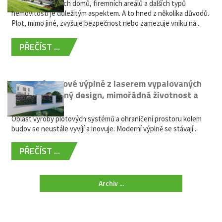
Oplocení rodinných domů, firemních areálů a dalších typů
nemovitostí je důležitým aspektem. A to hned z několika důvodů.
Plot, mimo jiné, zvyšuje bezpečnost nebo zamezuje vniku na...
PŘEČÍST ...
Moderní plotové výplně z laserem vypalovaných
kovů: výjimečný design, mimořádná životnost a
žádná údržba
Oblast výroby plotových systémů a ohraničení prostoru kolem
budov se neustále vyvíjí a inovuje. Moderní výplně se stávají...
PŘEČÍST ...
Archiv ...