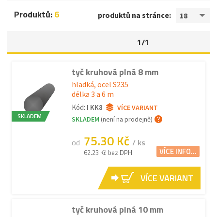
Produktů:
6
produktů na stránce:
18
1/1
tyč kruhová plná 8 mm
hladká, ocel S235
délka 3 a 6 m
Kód:
I KK8
VÍCE VARIANT
SKLADEM
SKLADEM
(není na prodejně)
75.30 Kč
od
/ ks
VÍCE INFO...
62.23 Kč bez DPH
VÍCE VARIANT
tyč kruhová plná 10 mm