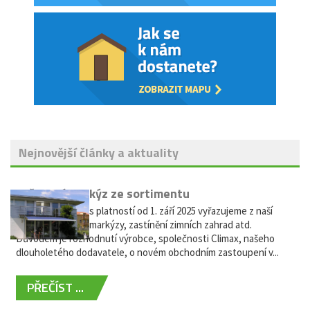
Nejnovější články a aktuality
Vyřazení markýz ze sortimentu
Vážení zákazníci, s platností od 1. září 2025 vyřazujeme z naší
nabídky výsuvné markýzy, zastínění zimních zahrad atd.
Důvodem je rozhodnutí výrobce, společnosti Climax, našeho
dlouholetého dodavatele, o novém obchodním zastoupení v...
PŘEČÍST ...