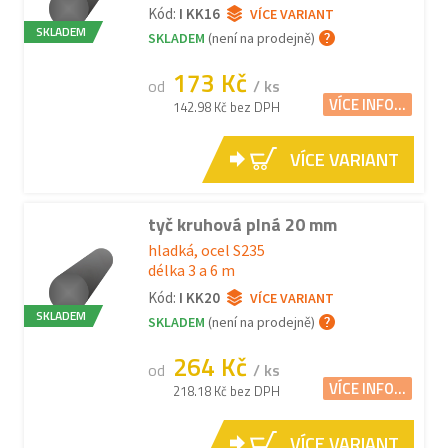
Kód:
I KK16
VÍCE VARIANT
SKLADEM
SKLADEM
(není na prodejně)
173 Kč
od
/ ks
VÍCE INFO...
142.98 Kč bez DPH
VÍCE VARIANT
tyč kruhová plná 20 mm
hladká, ocel S235
délka 3 a 6 m
Kód:
I KK20
VÍCE VARIANT
SKLADEM
SKLADEM
(není na prodejně)
264 Kč
od
/ ks
VÍCE INFO...
218.18 Kč bez DPH
VÍCE VARIANT