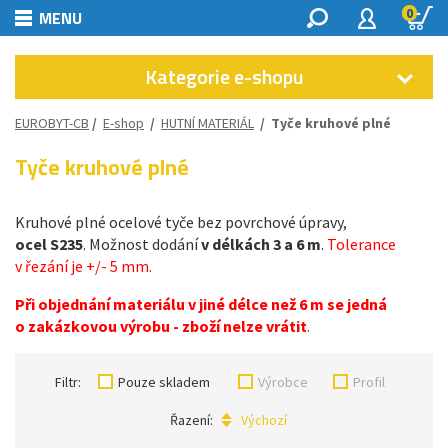
0
MENU
Kategorie e-shopu
EUROBYT-CB
/
E-shop
/
HUTNÍ MATERIÁL
/
Tyče kruhové plné
Tyče kruhové plné
Kruhové plné ocelové tyče bez povrchové úpravy,
ocel S235
. Možnost dodání
v délkách 3 a 6 m
.
Tolerance
v řezání je +/- 5 mm.
Při objednání materiálu v jiné délce než 6 m se jedná
o zakázkovou výrobu - zboží nelze vrátit
.
Filtr:
Pouze skladem
Výrobce
Profil
Řazení:
Výchozí