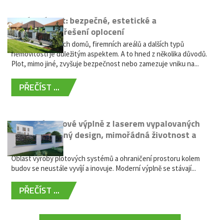
Hliníkový plot: bezpečné, estetické a
bezúdržbové řešení oplocení
Oplocení rodinných domů, firemních areálů a dalších typů
nemovitostí je důležitým aspektem. A to hned z několika důvodů.
Plot, mimo jiné, zvyšuje bezpečnost nebo zamezuje vniku na...
PŘEČÍST ...
Moderní plotové výplně z laserem vypalovaných
kovů: výjimečný design, mimořádná životnost a
žádná údržba
Oblast výroby plotových systémů a ohraničení prostoru kolem
budov se neustále vyvíjí a inovuje. Moderní výplně se stávají...
PŘEČÍST ...