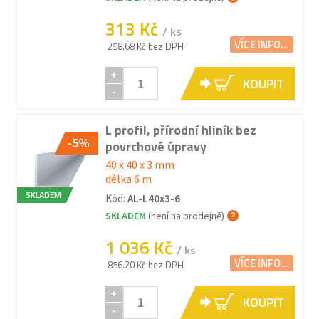
313 Kč
/ ks
VÍCE INFO...
258.68 Kč bez DPH
+
KOUPIT
-
L profil, přírodní hliník bez
-5%
povrchové úpravy
40 x 40 x 3 mm
délka 6 m
SKLADEM
Kód:
AL-L40x3-6
SKLADEM
(není na prodejně)
1 036 Kč
/ ks
VÍCE INFO...
856.20 Kč bez DPH
+
KOUPIT
-