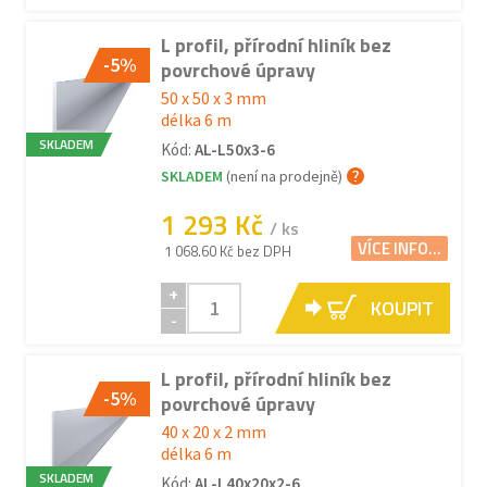
L profil, přírodní hliník bez
-5%
povrchové úpravy
50 x 50 x 3 mm
délka 6 m
SKLADEM
Kód:
AL-L50x3-6
SKLADEM
(není na prodejně)
1 293 Kč
/ ks
VÍCE INFO...
1 068.60 Kč bez DPH
+
KOUPIT
-
L profil, přírodní hliník bez
-5%
povrchové úpravy
40 x 20 x 2 mm
délka 6 m
SKLADEM
Kód:
AL-L40x20x2-6