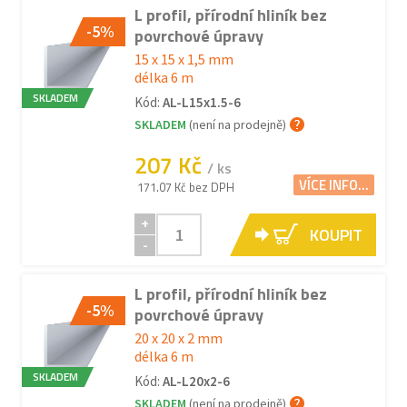
L profil, přírodní hliník bez
-5%
povrchové úpravy
15 x 15 x 1,5 mm
délka 6 m
SKLADEM
Kód:
AL-L15x1.5-6
SKLADEM
(není na prodejně)
207 Kč
/ ks
VÍCE INFO...
171.07 Kč bez DPH
+
KOUPIT
-
L profil, přírodní hliník bez
-5%
povrchové úpravy
20 x 20 x 2 mm
délka 6 m
SKLADEM
Kód:
AL-L20x2-6
SKLADEM
(není na prodejně)