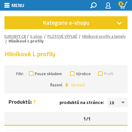
0
MENU
Kategorie e-shopu
EUROBYT-CB
/
E-shop
/
PLOTOVÉ VÝPLNĚ
/
Hliníkové profily a lamely
/
Hliníkové L profily
Hliníkové L profily
Filtr:
Pouze skladem
Výrobce
Profil
Řazení:
Výchozí
Produktů:
7
produktů na stránce:
18
1/1