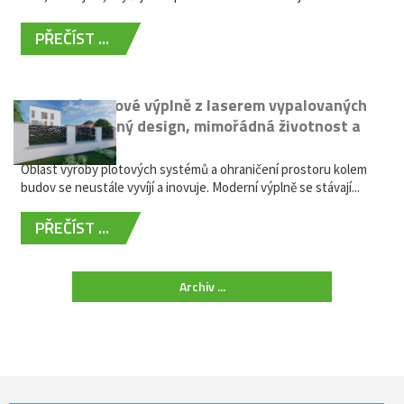
PŘEČÍST ...
Moderní plotové výplně z laserem vypalovaných
kovů: výjimečný design, mimořádná životnost a
žádná údržba
Oblast výroby plotových systémů a ohraničení prostoru kolem
budov se neustále vyvíjí a inovuje. Moderní výplně se stávají...
PŘEČÍST ...
Archiv ...