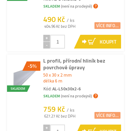
SKLADEM
(není na prodejně)
490 Kč
/ ks
VÍCE INFO...
404.96 Kč bez DPH
+
KOUPIT
-
L profil, přírodní hliník bez
-5%
povrchové úpravy
50 x 30 x 2 mm
délka 6 m
SKLADEM
Kód:
AL-L50x30x2-6
SKLADEM
(není na prodejně)
759 Kč
/ ks
VÍCE INFO...
627.27 Kč bez DPH
+