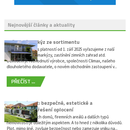
Nejnovější články a aktuality
Vyřazení markýz ze sortimentu
Vážení zákazníci, s platností od 1. září 2025 vyřazujeme z naší
nabídky výsuvné markýzy, zastínění zimních zahrad atd.
Důvodem je rozhodnutí výrobce, společnosti Climax, našeho
dlouholetého dodavatele, o novém obchodním zastoupení v...
PŘEČÍST ...
Hliníkový plot: bezpečné, estetické a
bezúdržbové řešení oplocení
Oplocení rodinných domů, firemních areálů a dalších typů
nemovitostí je důležitým aspektem. A to hned z několika důvodů.
Plot, mimo jiné, zvyšuje bezpečnost nebo zamezuje vniku na...