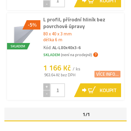
KOUPIT
-
L profil, přírodní hliník bez
-5%
povrchové úpravy
80 x 40 x 3 mm
délka 6 m
SKLADEM
Kód:
AL-L80x40x3-6
SKLADEM
(není na prodejně)
1 166 Kč
/ ks
VÍCE INFO...
963.64 Kč bez DPH
+
KOUPIT
-
1/1