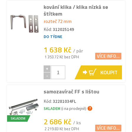
kování klika / klika nízká se
štítkem
rozteč 72 mm
Kód:
312025149
DO TÝDNE
1 638 Kč
/ pár
VÍCE INFO...
1 353.72 Kč bez DPH
+
KOUPIT
-
samozavírač FF s lištou
Kód:
32281034FL
SKLADEM
(i na prodejně)
SKLADEM
2 686 Kč
/ ks
VÍCE INFO...
2 219.83 Kč bez DPH