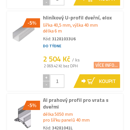
-
hliníkový U-profil dveřní, elox
-5%
šířka 40,5 mm, výška 40 mm
délka 6 m
Kód:
31281033U6
DO TÝDNE
2 504 Kč
/ ks
VÍCE INFO...
2 069.42 Kč bez DPH
+
KOUPIT
-
Al prahový profil pro vrata s
-5%
dveřmi
délka 5050 mm
pro šířku panelů 40 mm
Kód:
34281041L