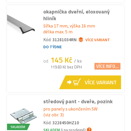
okapnička dveřní, eloxovaný
hliník
šířka 17 mm, výška 16 mm
délka max. 5 m
Kód:
31281034RN
VÍCE VARIANT
DO TÝDNE
145 Kč
od
/ ks
VÍCE INFO...
119.83 Kč bez DPH
VÍCE VARIANT
středový pant - dveře, pozink
pro panely s ukončením SW
(viz obr. 3)
Kód:
3228450HZ10
SKLADEM
SKLADEM
(i na prodejně)