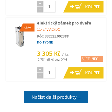
+
KOUPIT
-
elektrický zámek pro dveře
-5%
11-24V AC/DC
Kód:
3322EL002388
DO TÝDNE
3 305 Kč
/ ks
VÍCE INFO...
2 731.40 Kč bez DPH
+
KOUPIT
-
Načíst další produkty ...