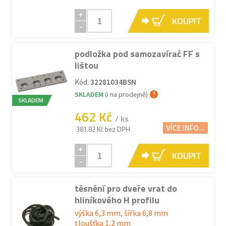
+
KOUPIT
-
podložka pod samozavírač FF s
lištou
Kód:
32281034BSN
SKLADEM
(i na prodejně)
SKLADEM
462 Kč
/ ks
VÍCE INFO...
381.82 Kč bez DPH
+
KOUPIT
-
těsnění pro dveře vrat do
hliníkového H profilu
výška 6,3 mm, šířka 6,8 mm
tloušťka 1,2 mm