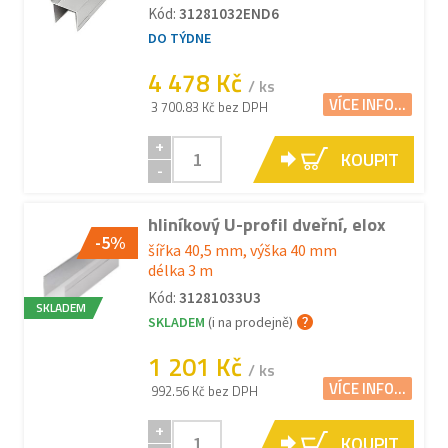
Kód:
31281032END6
DO TÝDNE
4 478 Kč
/ ks
VÍCE INFO...
3 700.83 Kč bez DPH
+
KOUPIT
-
hliníkový U-profil dveřní, elox
-5%
šířka 40,5 mm, výška 40 mm
délka 3 m
Kód:
31281033U3
SKLADEM
SKLADEM
(i na prodejně)
1 201 Kč
/ ks
VÍCE INFO...
992.56 Kč bez DPH
+
KOUPIT