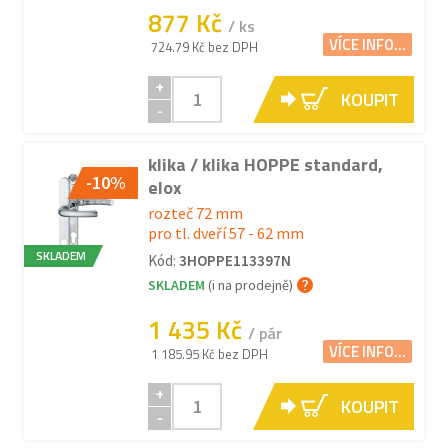
877 Kč
/ ks
VÍCE INFO...
724.79 Kč bez DPH
+
KOUPIT
-
klika / klika HOPPE standard,
-10%
elox
rozteč 72 mm
pro tl. dveří 57 - 62 mm
SKLADEM
Kód:
3HOPPE113397N
SKLADEM
(i na prodejně)
1 435 Kč
/ pár
VÍCE INFO...
1 185.95 Kč bez DPH
+
KOUPIT
-