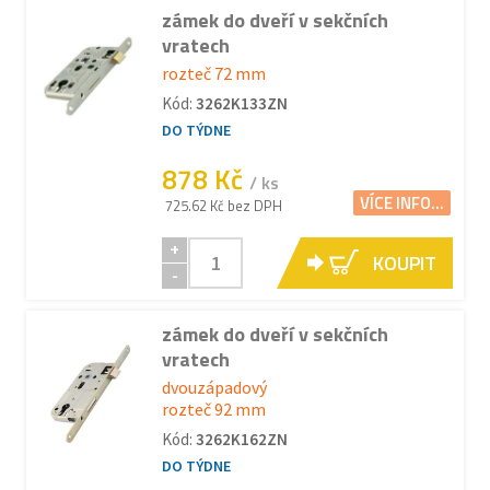
zámek do dveří v sekčních
vratech
rozteč 72 mm
Kód:
3262K133ZN
DO TÝDNE
878 Kč
/ ks
VÍCE INFO...
725.62 Kč bez DPH
+
KOUPIT
-
zámek do dveří v sekčních
vratech
dvouzápadový
rozteč 92 mm
Kód:
3262K162ZN
DO TÝDNE