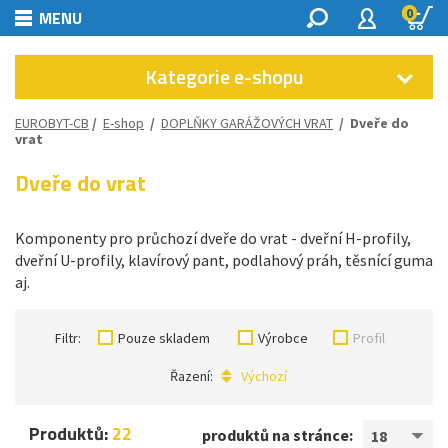
0
MENU
Kategorie e-shopu
EUROBYT-CB
/
E-shop
/
DOPLŇKY GARÁŽOVÝCH VRAT
/
Dveře do
vrat
Dveře do vrat
Komponenty pro průchozí dveře do vrat - dveřní H-profily,
dveřní U-profily, klavírový pant, podlahový práh, těsnící guma
aj.
Filtr:
Pouze skladem
Výrobce
Profil
Řazení:
Výchozí
Produktů:
22
produktů na stránce:
18