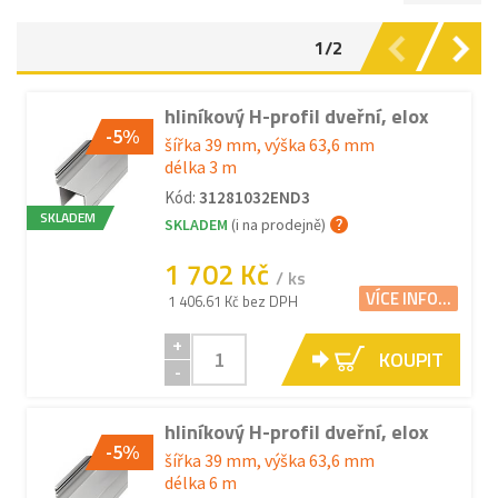
1/2
hliníkový H-profil dveřní, elox
-5%
šířka 39 mm, výška 63,6 mm
délka 3 m
Kód:
31281032END3
SKLADEM
SKLADEM
(i na prodejně)
1 702 Kč
/ ks
VÍCE INFO...
1 406.61 Kč bez DPH
+
KOUPIT
-
hliníkový H-profil dveřní, elox
-5%
šířka 39 mm, výška 63,6 mm
délka 6 m