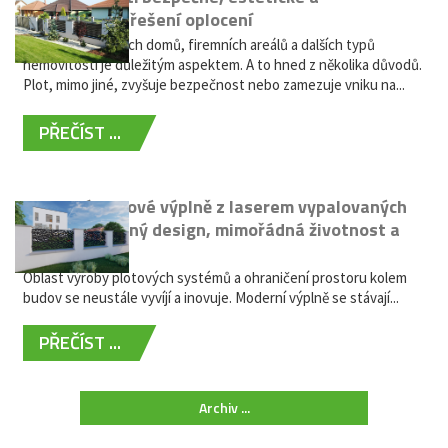
bezúdržbové řešení oplocení
Oplocení rodinných domů, firemních areálů a dalších typů
nemovitostí je důležitým aspektem. A to hned z několika důvodů.
Plot, mimo jiné, zvyšuje bezpečnost nebo zamezuje vniku na...
PŘEČÍST ...
Moderní plotové výplně z laserem vypalovaných
kovů: výjimečný design, mimořádná životnost a
žádná údržba
Oblast výroby plotových systémů a ohraničení prostoru kolem
budov se neustále vyvíjí a inovuje. Moderní výplně se stávají...
PŘEČÍST ...
Archiv ...