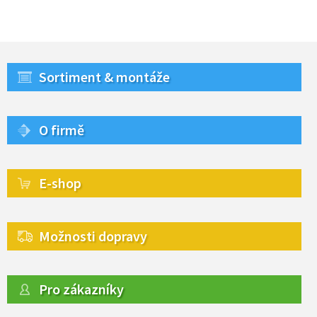
Sortiment & montáže
O firmě
E-shop
Možnosti dopravy
Pro zákazníky