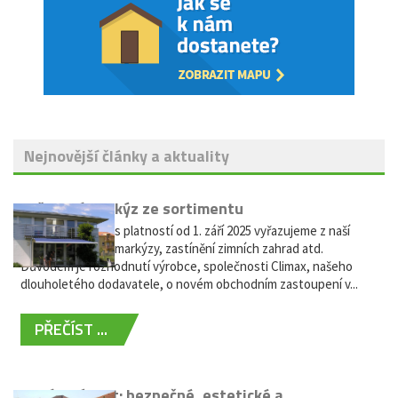
Nejnovější články a aktuality
Vyřazení markýz ze sortimentu
Vážení zákazníci, s platností od 1. září 2025 vyřazujeme z naší
nabídky výsuvné markýzy, zastínění zimních zahrad atd.
Důvodem je rozhodnutí výrobce, společnosti Climax, našeho
dlouholetého dodavatele, o novém obchodním zastoupení v...
PŘEČÍST ...
Hliníkový plot: bezpečné, estetické a