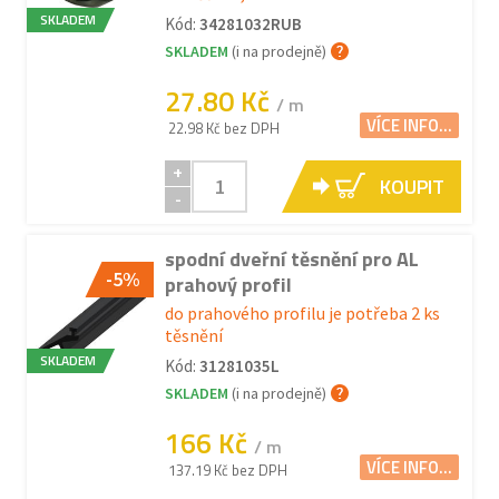
SKLADEM
Kód:
34281032RUB
SKLADEM
(i na prodejně)
27.80 Kč
/ m
VÍCE INFO...
22.98 Kč bez DPH
+
KOUPIT
-
spodní dveřní těsnění pro AL
-5%
prahový profil
do prahového profilu je potřeba 2 ks
těsnění
SKLADEM
Kód:
31281035L
SKLADEM
(i na prodejně)
166 Kč
/ m
VÍCE INFO...
137.19 Kč bez DPH