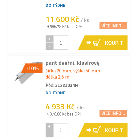
DO TÝDNE
11 600 Kč
/ ks
VÍCE INFO...
9 586.78 Kč bez DPH
+
KOUPIT
-
pant dveřní, klavírový
-10%
šířka 20 mm, výška 50 mm
délka 2,5 m
Kód:
31281034N
DO TÝDNE
4 933 Kč
/ ks
VÍCE INFO...
4 076.86 Kč bez DPH
+
KOUPIT
-