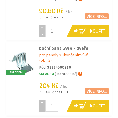
90.80 Kč
/ ks
VÍCE INFO...
75.04 Kč bez DPH
+
KOUPIT
-
boční pant SWR - dveře
pro panely s ukončením SW
(obr. 3)
Kód:
3228450CZ10
SKLADEM
SKLADEM
(i na prodejně)
204 Kč
/ ks
VÍCE INFO...
168.60 Kč bez DPH
+
KOUPIT
-