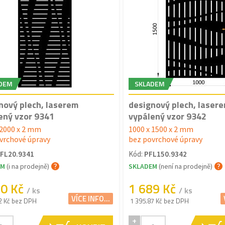
DEM
SKLADEM
nový plech, laserem
designový plech, laser
ený vzor 9341
vypálený vzor 9342
 2000 x 2 mm
1000 x 1500 x 2 mm
vrchové úpravy
bez povrchové úpravy
PFL20.9341
Kód:
PFL150.9342
EM
(i na prodejně)
SKLADEM
(není na prodejně)
30 Kč
1 689 Kč
/ ks
/ ks
VÍCE INFO...
2 Kč bez DPH
1 395.87 Kč bez DPH
+