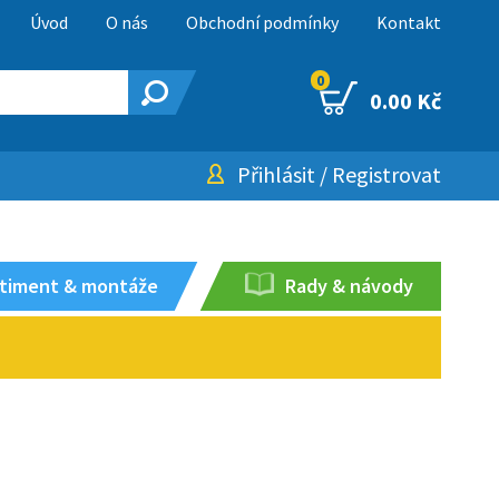
Úvod
O nás
Obchodní podmínky
Kontakt
0
0.00 Kč
Přihlásit
/
Registrovat
timent & montáže
Rady & návody