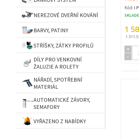
Kód:
I 
NEREZOVÉ DVEŘNÍ KOVÁNÍ
SKLAD
1 5
BARVY, PATINY
1 311.5
STŘÍŠKY, ZÁTKY PROFILŮ
+
-
DÍLY PRO VENKOVNÍ
ŽALUZIE A ROLETY
NÁŘADÍ, SPOTŘEBNÍ
MATERIÁL
AUTOMATICKÉ ZÁVORY,
SEMAFORY
VYŘAZENO Z NABÍDKY