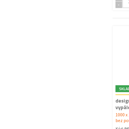
-
SKLA
desig
vypál
1000 x
bez po
Kód:
PF