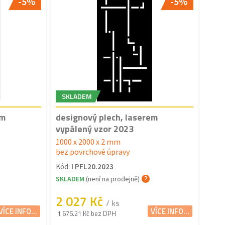
-5%
-5%
SKLADEM
em
designový plech, laserem
vypálený vzor 2023
1000 x 2000 x 2 mm
bez povrchové úpravy
Kód:
I PFL20.2023
SKLADEM
(není na prodejně)
2 027 Kč
/ ks
VÍCE INFO...
VÍCE INFO...
1 675.21 Kč bez DPH