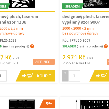
DEM
SKLADEM
nový plech, laserem
designový plech, laser
ený vzor 1238
vypálený vzor 9007
 2000 x 2,5 mm
1000 x 2000 x 2 mm
vrchové úpravy
bez povrchové úpravy
PFL25.1238
Kód:
I PFL20.9007
EM
(není na prodejně)
SKLADEM
(není na prodejně)
67 Kč
2 971 Kč
/ ks
/ ks
VÍCE INFO...
9 Kč bez DPH
2 455.37 Kč bez DPH
+
KOUPIT
-
-5%