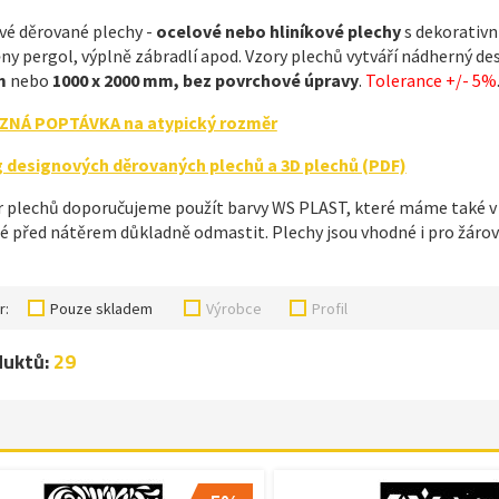
vé děrované plechy -
ocelové nebo hliníkové plechy
s dekorativn
ny pergol, výplně zábradlí apod. Vzory plechů vytváří nádherný de
​
nebo
1000 x 2000 mm, bez povrchové úpravy
.
Tolerance +/- 5%
ZNÁ POPTÁVKA na atypický rozměr
 designových děrovaných plechů a 3D plechů (PDF)
 plechů doporučujeme použít barvy WS PLAST, které máme také v 
é před nátěrem důkladně odmastit. Plechy jsou vhodné i pro žárov
r:
Pouze skladem
Výrobce
Profil
duktů:
29