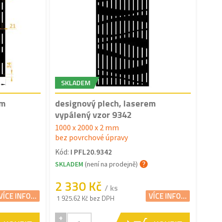
SKLADEM
em
designový plech, laserem
vypálený vzor 9342
1000 x 2000 x 2 mm
bez povrchové úpravy
Kód:
I PFL20.9342
SKLADEM
(není na prodejně)
2 330 Kč
/ ks
VÍCE INFO...
VÍCE INFO...
1 925.62 Kč bez DPH
+