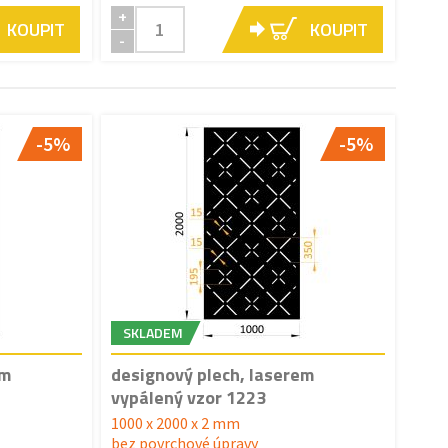
+
KOUPIT
KOUPIT
-
-5%
-5%
SKLADEM
em
designový plech, laserem
vypálený vzor 1223
1000 x 2000 x 2 mm
bez povrchové úpravy