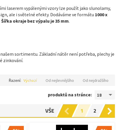
ími laserem vypálenými vzory lze použít jako slunolamy,
sign, ale i světelné efekty. Dodáváme ve formátu
1000 x
.
Šířka okraje bez výpalu je 35 mm
.
našem sortimentu. Základní nátěr není potřeba, plechy je
é zinkování.
Řazení:
Výchozí
Od nejlevnějšího
Od nejdražšího
produktů na stránce:
18
VŠE
1
2