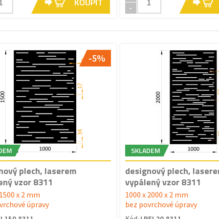
KOUPIT
-
-5%
DEM
SKLADEM
nový plech, laserem
designový plech, laser
ený vzor 8311
vypálený vzor 8311
 1500 x 2 mm
1000 x 2000 x 2 mm
vrchové úpravy
bez povrchové úpravy
L150.8311
Kód:
I PFL20.8311