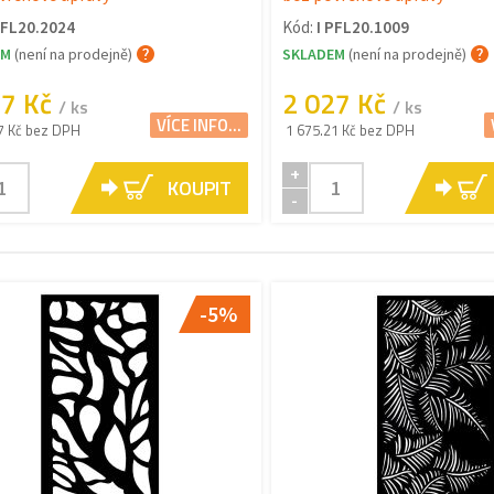
PFL20.2024
Kód:
I PFL20.1009
EM
(není na prodejně)
SKLADEM
(není na prodejně)
87 Kč
2 027 Kč
/ ks
/ ks
VÍCE INFO...
7 Kč bez DPH
1 675.21 Kč bez DPH
+
KOUPIT
-
-5%