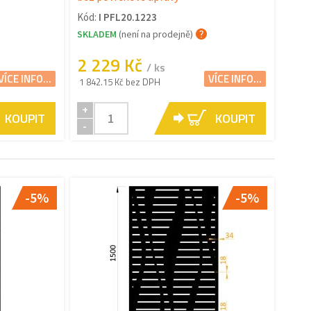
Kód:
I PFL20.1223
SKLADEM
(není na prodejně)
2 229 Kč
/ ks
VÍCE INFO...
VÍCE INFO...
1 842.15 Kč bez DPH
+
KOUPIT
KOUPIT
-
-5%
-5%