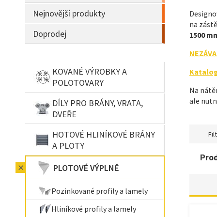
Nejnovější produkty
Designo
na zástě
Doprodej
1500 mm
NEZÁVA
KOVANÉ VÝROBKY A
Katalog
POLOTOVARY
Na nátěr
ale nutn
DÍLY PRO BRÁNY, VRATA,
DVEŘE
HOTOVÉ HLINÍKOVÉ BRÁNY
Filt
A PLOTY
Pro
PLOTOVÉ VÝPLNĚ
Pozinkované profily a lamely
Hliníkové profily a lamely