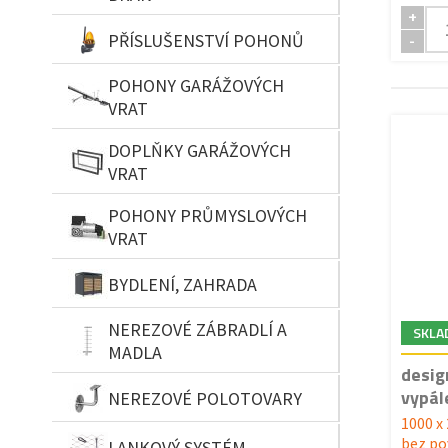
+
PŘÍSLUŠENSTVÍ POHONŮ
-
POHONY GARÁŽOVÝCH
VRAT
DOPLŇKY GARÁŽOVÝCH
VRAT
POHONY PRŮMYSLOVÝCH
VRAT
BYDLENÍ, ZAHRADA
NEREZOVÉ ZÁBRADLÍ A
SKLA
MADLA
desig
vypál
NEREZOVÉ POLOTOVARY
1000 x
bez po
LANKOVÝ SYSTÉM