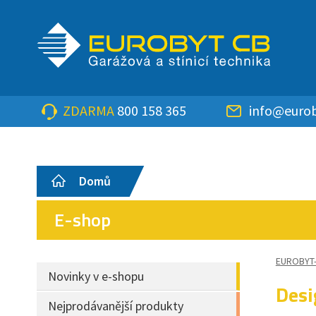
ZDARMA
800 158 365
info@eurob
Domů
E-shop
EUROBYT
Novinky v e-shopu
Desi
Nejprodávanější produkty