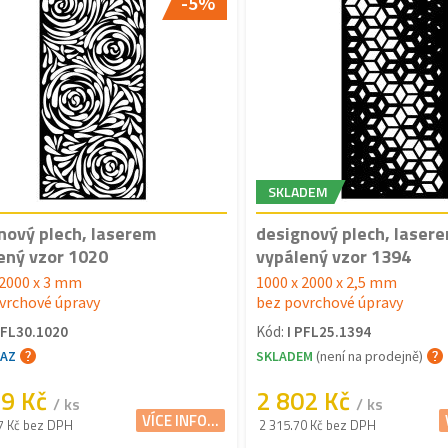
-5%
SKLADEM
nový plech, laserem
designový plech, laser
ený vzor 1020
vypálený vzor 1394
 2000 x 3 mm
1000 x 2000 x 2,5 mm
vrchové úpravy
bez povrchové úpravy
PFL30.1020
Kód:
I PFL25.1394
TAZ
SKLADEM
(není na prodejně)
39 Kč
2 802 Kč
/ ks
/ ks
VÍCE INFO...
7 Kč bez DPH
2 315.70 Kč bez DPH