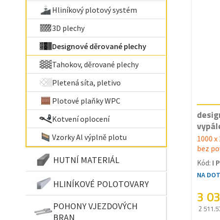
Hliníkový plotový systém
3D plechy
Designové děrované plechy
Tahokov, děrované plechy
Pletená síta, pletivo
Plotové plaňky WPC
desig
Kotvení oplocení
vypál
Vzorky Al výplně plotu
1000 x
bez po
HUTNÍ MATERIÁL
Kód:
I 
NA DO
HLINÍKOVÉ POLOTOVARY
3 0
POHONY VJEZDOVÝCH
2 511.5
BRAN