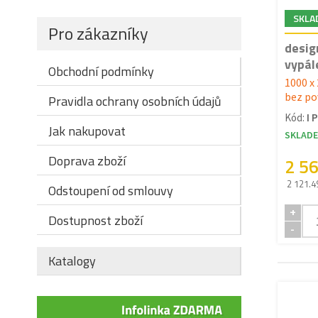
SKLA
Pro zákazníky
desig
vypál
Obchodní podmínky
1000 x
bez po
Pravidla ochrany osobních údajů
Kód:
I 
Jak nakupovat
SKLAD
Doprava zboží
2 5
2 121.4
Odstoupení od smlouvy
+
Dostupnost zboží
-
Katalogy