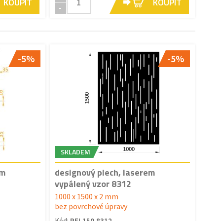
KOUPIT
KOUPIT
-
-5%
-5%
SKLADEM
em
designový plech, laserem
vypálený vzor 8312
1000 x 1500 x 2 mm
bez povrchové úpravy
Kód:
PFL150.8312