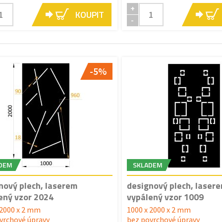
+
KOUPIT
-
-5%
DEM
SKLADEM
nový plech, laserem
designový plech, laser
ený vzor 2024
vypálený vzor 1009
 2000 x 2 mm
1000 x 2000 x 2 mm
vrchové úpravy
bez povrchové úpravy