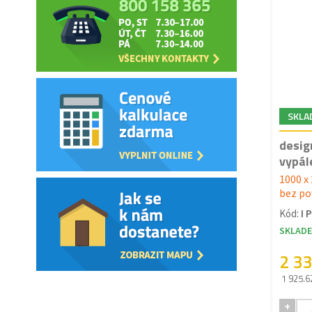
SKLA
desig
vypál
1000 x
bez po
Kód:
I 
SKLAD
2 3
1 925.6
+