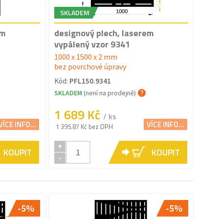
SKLADEM
em
designový plech, laserem
vypálený vzor 9341
1000 x 1500 x 2 mm
bez povrchové úpravy
Kód:
PFL150.9341
SKLADEM
(není na prodejně)
1 689 Kč
/ ks
VÍCE INFO...
VÍCE INFO...
1 395.87 Kč bez DPH
+
KOUPIT
KOUPIT
-
-5%
-5%