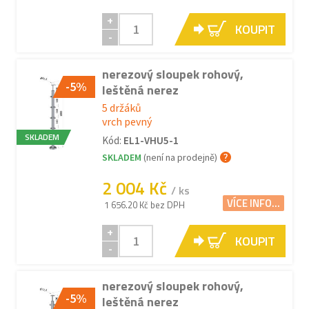
+
KOUPIT
-
nerezový sloupek rohový,
-5%
leštěná nerez
5 držáků
vrch pevný
SKLADEM
Kód:
EL1-VHU5-1
SKLADEM
(není na prodejně)
2 004 Kč
/ ks
VÍCE INFO...
1 656.20 Kč bez DPH
+
KOUPIT
-
nerezový sloupek rohový,
-5%
leštěná nerez