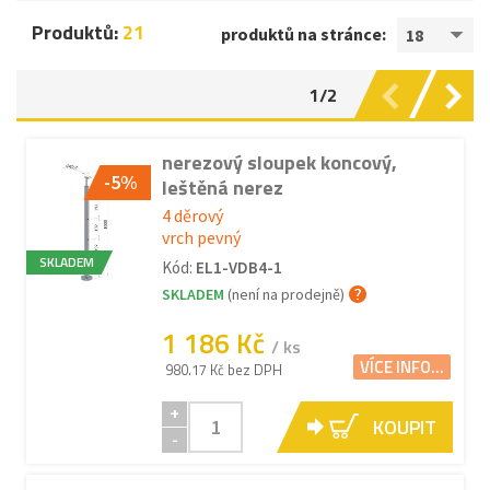
Produktů:
21
produktů na stránce:
18
1/2
nerezový sloupek koncový,
-5%
leštěná nerez
4 děrový
vrch pevný
SKLADEM
Kód:
EL1-VDB4-1
SKLADEM
(není na prodejně)
1 186 Kč
/ ks
VÍCE INFO...
980.17 Kč bez DPH
+
KOUPIT
-