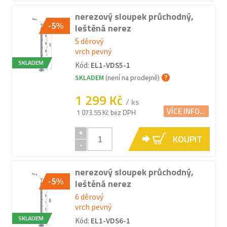
nerezový sloupek průchodný,
-5%
leštěná nerez
5 děrový
vrch pevný
SKLADEM
Kód:
EL1-VDS5-1
SKLADEM
(není na prodejně)
1 299 Kč
/ ks
VÍCE INFO...
1 073.55 Kč bez DPH
+
KOUPIT
-
nerezový sloupek průchodný,
-5%
leštěná nerez
6 děrový
vrch pevný
SKLADEM
Kód:
EL1-VDS6-1