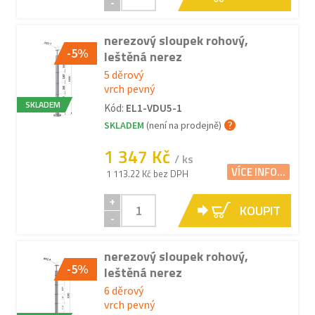
-
nerezový sloupek rohový,
-5%
leštěná nerez
5 děrový
vrch pevný
SKLADEM
Kód:
EL1-VDU5-1
SKLADEM
(není na prodejně)
1 347 Kč
/ ks
VÍCE INFO...
1 113.22 Kč bez DPH
+
KOUPIT
-
nerezový sloupek rohový,
-5%
leštěná nerez
6 děrový
vrch pevný