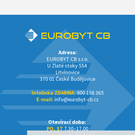
Adresa:
EUROBYT CB s.r.o.
U Zlaté stoky 554
Litvínovice
370 01 České Budějovice
Infolinka ZDARMA:
800 158 365
E-mail:
info@eurobyt-cb.cz
Otevírací doba:
PO, ST
7.30–17.00