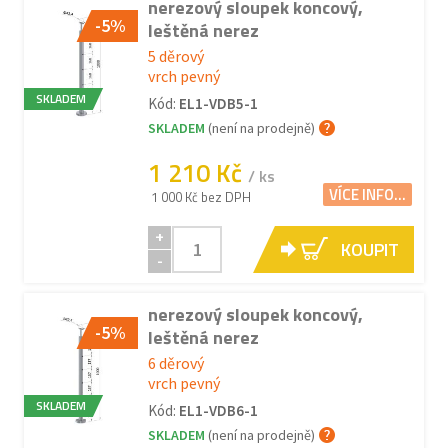
nerezový sloupek koncový,
-5%
leštěná nerez
5 děrový
vrch pevný
SKLADEM
Kód:
EL1-VDB5-1
SKLADEM
(není na prodejně)
1 210 Kč
/ ks
VÍCE INFO...
1 000 Kč bez DPH
+
KOUPIT
-
nerezový sloupek koncový,
-5%
leštěná nerez
6 děrový
vrch pevný
SKLADEM
Kód:
EL1-VDB6-1
SKLADEM
(není na prodejně)