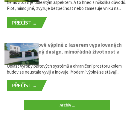
nemovitostí je důležitým aspektem. A to hned z několika důvodů.
Plot, mimo jiné, zvyšuje bezpečnost nebo zamezuje vniku na...
PŘEČÍST ...
Moderní plotové výplně z laserem vypalovaných
kovů: výjimečný design, mimořádná životnost a
žádná údržba
Oblast výroby plotových systémů a ohraničení prostoru kolem
budov se neustále vyvíjí a inovuje. Moderní výplně se stávají...
PŘEČÍST ...
Archiv ...