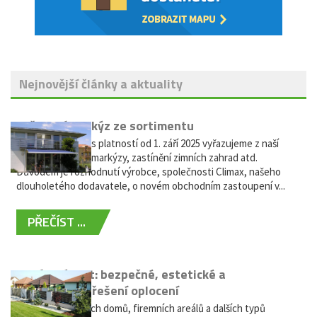
Nejnovější články a aktuality
Vyřazení markýz ze sortimentu
Vážení zákazníci, s platností od 1. září 2025 vyřazujeme z naší
nabídky výsuvné markýzy, zastínění zimních zahrad atd.
Důvodem je rozhodnutí výrobce, společnosti Climax, našeho
dlouholetého dodavatele, o novém obchodním zastoupení v...
PŘEČÍST ...
Hliníkový plot: bezpečné, estetické a
bezúdržbové řešení oplocení
Oplocení rodinných domů, firemních areálů a dalších typů