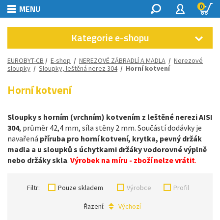
0
MENU
Kategorie e-shopu
EUROBYT-CB
/
E-shop
/
NEREZOVÉ ZÁBRADLÍ A MADLA
/
Nerezové
sloupky
/
Sloupky, leštěná nerez 304
/
Horní kotvení
Horní kotvení
Sloupky s horním (vrchním) kotvením z leštěné nerezi AISI
304
, průměr 42,4 mm, síla stěny 2 mm. Součástí dodávky je
navařená
příruba pro horní kotvení, krytka, pevný držák
madla a u sloupků s úchytkami držáky vodorovné výplně
nebo držáky skla
.
Výrobek na míru - zboží nelze vrátit
.
Filtr:
Pouze skladem
Výrobce
Profil
Řazení:
Výchozí