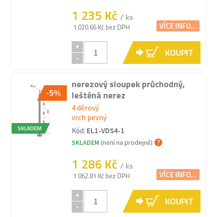
1 235 Kč
/ ks
VÍCE INFO...
1 020.66 Kč bez DPH
+
KOUPIT
-
nerezový sloupek průchodný,
-5%
leštěná nerez
4 děrový
vrch pevný
SKLADEM
Kód:
EL1-VDS4-1
SKLADEM
(není na prodejně)
1 286 Kč
/ ks
VÍCE INFO...
1 062.81 Kč bez DPH
+
KOUPIT
-