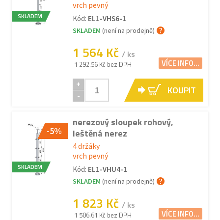
vrch pevný
SKLADEM
Kód:
EL1-VHS6-1
SKLADEM
(není na prodejně)
1 564 Kč
/ ks
VÍCE INFO...
1 292.56 Kč bez DPH
+
KOUPIT
-
nerezový sloupek rohový,
-5%
leštěná nerez
4 držáky
vrch pevný
SKLADEM
Kód:
EL1-VHU4-1
SKLADEM
(není na prodejně)
1 823 Kč
/ ks
VÍCE INFO...
1 506.61 Kč bez DPH