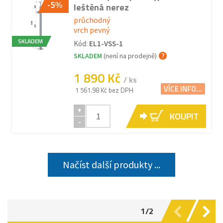
-5%
leštěná nerez
průchodný
vrch pevný
SKLADEM
Kód:
EL1-VSS-1
SKLADEM
(není na prodejně)
1 890 Kč
/ ks
VÍCE INFO...
1 561.98 Kč bez DPH
+
KOUPIT
-
Načíst další produkty ...
1/2