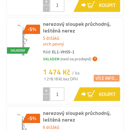
+
KOUPIT
-
nerezový sloupek průchodný,
-5%
leštěná nerez
5 držáků
vrch pevný
SKLADEM
Kód:
EL1-VHS5-1
SKLADEM
(není na prodejně)
1 474 Kč
/ ks
VÍCE INFO...
1 218.18 Kč bez DPH
+
KOUPIT
-
nerezový sloupek průchodný,
-5%
leštěná nerez
6 držáků