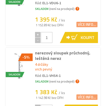
SKLADEM
Kód:
EL1-VDU6-1
SKLADEM
(není na prodejně)
1 395 Kč
/ ks
VÍCE INFO...
1 152.89 Kč bez DPH
+
KOUPIT
-
nerezový sloupek průchodný,
-5%
leštěná nerez
4 držáky
vrch pevný
SKLADEM
Kód:
EL1-VHS4-1
SKLADEM
(není na prodejně)
1 383 Kč
/ ks
VÍCE INFO...
1 142.98 Kč bez DPH