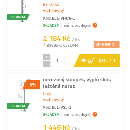
6 držáků
vrch pevný
SKLADEM
Kód:
EL1-VHU6-1
SKLADEM
(není na prodejně)
2 184 Kč
/ ks
VÍCE INFO...
1 804.96 Kč bez DPH
+
KOUPIT
-
nerezový sloupek, výplň sklo,
-5%
leštěná nerez
levý
vrch pevný
SKLADEM
Kód:
EL1-VSL-1
SKLADEM
(není na prodejně)
1 446 Kč
/ ks