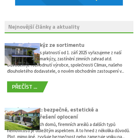
Nejnovější články a aktuality
Vyřazení markýz ze sortimentu
Vážení zákazníci, s platností od 1. září 2025 vyřazujeme z naší
nabídky výsuvné markýzy, zastínění zimních zahrad atd.
Důvodem je rozhodnutí výrobce, společnosti Climax, našeho
dlouholetého dodavatele, o novém obchodním zastoupení v...
PŘEČÍST ...
Hliníkový plot: bezpečné, estetické a
bezúdržbové řešení oplocení
Oplocení rodinných domů, firemních areálů a dalších typů
nemovitostí je důležitým aspektem. A to hned z několika důvodů.
Plot, mimo jiné, zvyšuje bezpečnost nebo zamezuje vniku na...