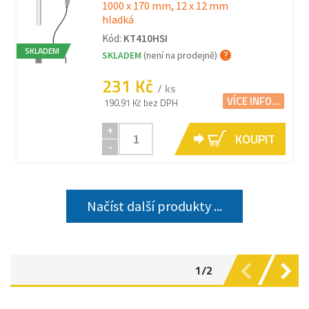
1000 x 170 mm, 12 x 12 mm
hladká
Kód:
KT410HSI
SKLADEM
SKLADEM
(není na prodejně)
231 Kč
/ ks
VÍCE INFO...
190.91 Kč bez DPH
+
KOUPIT
-
Načíst další produkty ...
1/2