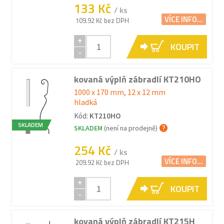
133 Kč
/ ks
VÍCE INFO...
109.92 Kč bez DPH
+
KOUPIT
-
kovaná výplň zábradlí KT210HO
1000 x 170 mm, 12 x 12 mm
hladká
Kód:
KT210HO
SKLADEM
SKLADEM
(není na prodejně)
254 Kč
/ ks
VÍCE INFO...
209.92 Kč bez DPH
+
KOUPIT
-
kovaná výplň zábradlí KT215H