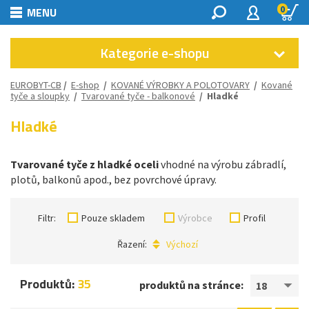
0
MENU
Kategorie e-shopu
EUROBYT-CB
/
E-shop
/
KOVANÉ VÝROBKY A POLOTOVARY
/
Kované
tyče a sloupky
/
Tvarované tyče - balkonové
/
Hladké
Hladké
Tvarované tyče z hladké oceli
vhodné na výrobu zábradlí,
plotů, balkonů apod., bez povrchové úpravy.
Filtr:
Pouze skladem
Výrobce
Profil
Řazení:
Výchozí
Produktů:
35
produktů na stránce:
18