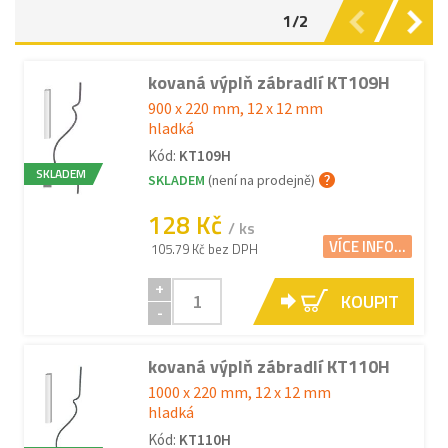
1/2
kovaná výplň zábradlí KT109H
900 x 220 mm, 12 x 12 mm
hladká
Kód:
KT109H
SKLADEM
SKLADEM
(není na prodejně)
128 Kč
/ ks
VÍCE INFO...
105.79 Kč bez DPH
+
KOUPIT
-
kovaná výplň zábradlí KT110H
1000 x 220 mm, 12 x 12 mm
hladká
Kód:
KT110H