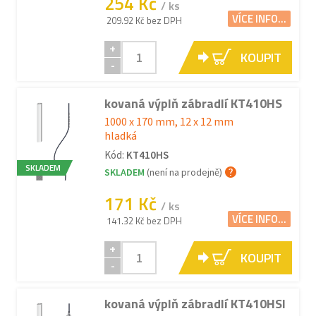
254 Kč
/ ks
VÍCE INFO...
209.92 Kč bez DPH
+
KOUPIT
-
kovaná výplň zábradlí KT410HS
1000 x 170 mm, 12 x 12 mm
hladká
Kód:
KT410HS
SKLADEM
SKLADEM
(není na prodejně)
171 Kč
/ ks
VÍCE INFO...
141.32 Kč bez DPH
+
KOUPIT
-
kovaná výplň zábradlí KT410HSI