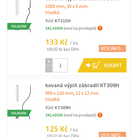
1000 mm, 30 x 5 mm
hladká
Kód:
KT215H
SKLADEM
SKLADEM
(není na prodejně)
133 Kč
/ ks
VÍCE INFO...
109.92 Kč bez DPH
+
KOUPIT
-
kovaná výplň zábradlí KT309H
900 x 220 mm, 12 x 12 mm
hladká
Kód:
KT309H
SKLADEM
SKLADEM
(není na prodejně)
125 Kč
/ ks
VÍCE INFO...
103.31 Kč bez DPH