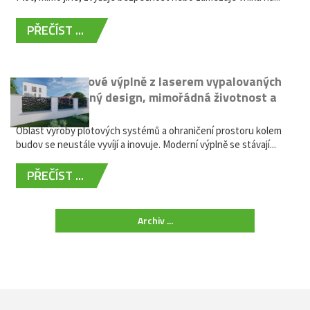
PŘEČÍST ...
Moderní plotové výplně z laserem vypalovaných
kovů: výjimečný design, mimořádná životnost a
žádná údržba
Oblast výroby plotových systémů a ohraničení prostoru kolem
budov se neustále vyvíjí a inovuje. Moderní výplně se stávají...
PŘEČÍST ...
Archiv ...