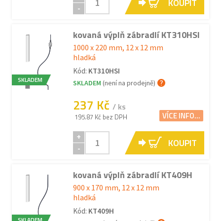
KOUPIT
-
kovaná výplň zábradlí KT310HSI
1000 x 220 mm, 12 x 12 mm
hladká
Kód:
KT310HSI
SKLADEM
SKLADEM
(není na prodejně)
237 Kč
/ ks
VÍCE INFO...
195.87 Kč bez DPH
+
KOUPIT
-
kovaná výplň zábradlí KT409H
900 x 170 mm, 12 x 12 mm
hladká
Kód:
KT409H
SKLADEM