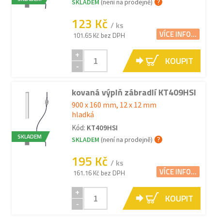
SKLADEM
(není na prodejně)
123 Kč
/ ks
VÍCE INFO...
101.65 Kč bez DPH
+
KOUPIT
-
kovaná výplň zábradlí KT409HSI
900 x 160 mm, 12 x 12 mm
hladká
Kód:
KT409HSI
SKLADEM
SKLADEM
(není na prodejně)
195 Kč
/ ks
VÍCE INFO...
161.16 Kč bez DPH
+
KOUPIT
-