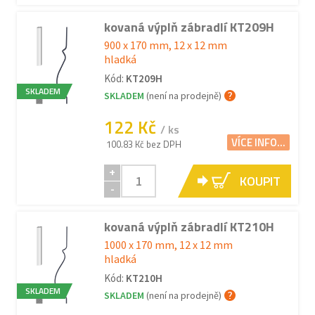
kovaná výplň zábradlí KT209H
900 x 170 mm, 12 x 12 mm
hladká
Kód:
KT209H
SKLADEM
SKLADEM
(není na prodejně)
122 Kč
/ ks
VÍCE INFO...
100.83 Kč bez DPH
+
KOUPIT
-
kovaná výplň zábradlí KT210H
1000 x 170 mm, 12 x 12 mm
hladká
Kód:
KT210H
SKLADEM
SKLADEM
(není na prodejně)