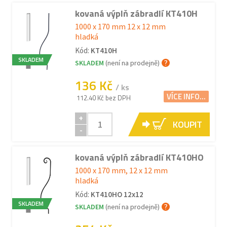
kovaná výplň zábradlí KT410H
1000 x 170 mm 12 x 12 mm
hladká
Kód:
KT410H
SKLADEM
SKLADEM
(není na prodejně)
136 Kč
/ ks
VÍCE INFO...
112.40 Kč bez DPH
+
KOUPIT
-
kovaná výplň zábradlí KT410HO
1000 x 170 mm, 12 x 12 mm
hladká
Kód:
KT410HO 12x12
SKLADEM
SKLADEM
(není na prodejně)