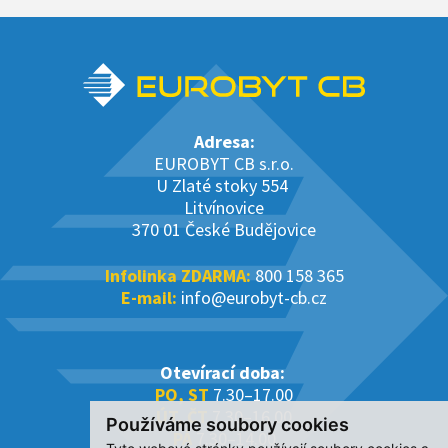
Adresa:
EUROBYT CB s.r.o.
U Zlaté stoky 554
Litvínovice
370 01 České Budějovice
Infolinka ZDARMA:
800 158 365
E-mail:
info@eurobyt-cb.cz
Otevírací doba:
PO, ST
7.30–17.00
ÚT, ČT
7.30–16.00
Používáme soubory cookies
PÁ
7.30–14.00