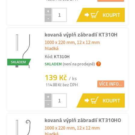
+
KOUPIT
-
kovaná výplň zábradlí KT310H
1000 x 220 mm, 12 x 12 mm
hladká
Kód:
KT310H
SKLADEM
SKLADEM
(není na prodejně)
139 Kč
/ ks
VÍCE INFO...
114.88 Kč bez DPH
+
KOUPIT
-
kovaná výplň zábradlí KT310HO
1000 x 220 mm, 12 x 12 mm
hladká