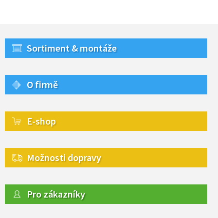
Sortiment & montáže
O firmě
E-shop
Možnosti dopravy
Pro zákazníky