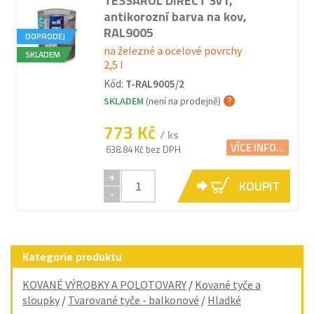
TESSAROL DIRECT 3v1,
antikorozní barva na kov,
RAL9005
DOPRODEJ
na železné a ocelové povrchy
SKLADEM
2,5 l
Kód:
T-RAL9005/2
SKLADEM
(není na prodejně)
773 Kč
/ ks
VÍCE INFO...
638.84 Kč bez DPH
+
KOUPIT
-
Kategorie produktu
KOVANÉ VÝROBKY A POLOTOVARY
/
Kované tyče a
sloupky
/
Tvarované tyče - balkonové
/
Hladké