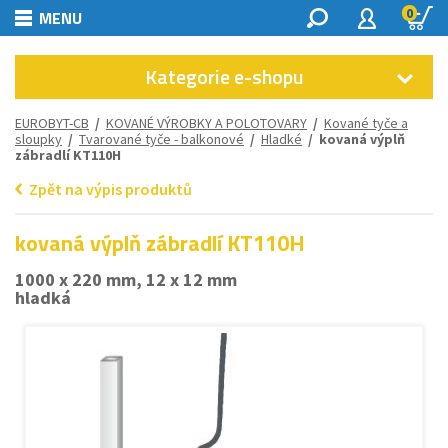
0
MENU
Kategorie e-shopu
EUROBYT-CB
/
KOVANÉ VÝROBKY A POLOTOVARY
/
Kované tyče a
sloupky
/
Tvarované tyče - balkonové
/
Hladké
/ kovaná výplň
zábradlí KT110H
Zpět na výpis produktů
kovaná výplň zábradlí KT110H
1000 x 220 mm, 12 x 12 mm
hladká