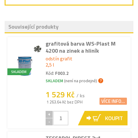
Související produkty
grafitová barva WS-Plast M
4200 na zinek a hliník
odstín grafit
2,5 l
SKLADEM
Kód:
F003.2
SKLADEM
(není na prodejně)
1 529 Kč
/ ks
VÍCE INFO...
1 263.64 Kč bez DPH
+
KOUPIT
-