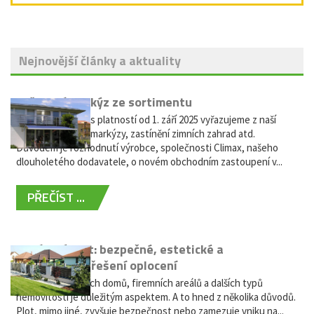
Nejnovější články a aktuality
Vyřazení markýz ze sortimentu
Vážení zákazníci, s platností od 1. září 2025 vyřazujeme z naší
nabídky výsuvné markýzy, zastínění zimních zahrad atd.
Důvodem je rozhodnutí výrobce, společnosti Climax, našeho
dlouholetého dodavatele, o novém obchodním zastoupení v...
PŘEČÍST ...
Hliníkový plot: bezpečné, estetické a
bezúdržbové řešení oplocení
Oplocení rodinných domů, firemních areálů a dalších typů
nemovitostí je důležitým aspektem. A to hned z několika důvodů.
Plot, mimo jiné, zvyšuje bezpečnost nebo zamezuje vniku na...