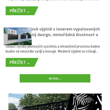
PŘEČÍST ...
Moderní plotové výplně z laserem vypalovaných
kovů: výjimečný design, mimořádná životnost a
žádná údržba
Oblast výroby plotových systémů a ohraničení prostoru kolem
budov se neustále vyvíjí a inovuje. Moderní výplně se stávají...
PŘEČÍST ...
Archiv ...