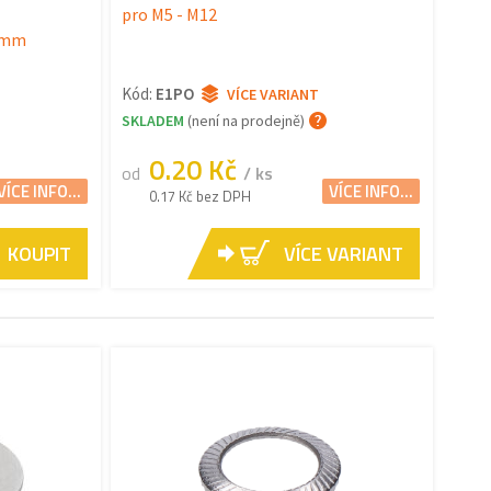
pro M5 - M12
4 mm
Kód:
E1PO
VÍCE VARIANT
SKLADEM
(není na prodejně)
0.20 Kč
od
/ ks
VÍCE INFO...
VÍCE INFO...
0.17 Kč bez DPH
KOUPIT
VÍCE VARIANT