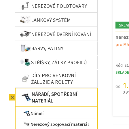
NEREZOVÉ POLOTOVARY
LANKOVÝ SYSTÉM
SKLA
NEREZOVÉ DVEŘNÍ KOVÁNÍ
nerez
pro M5
BARVY, PATINY
STŘÍŠKY, ZÁTKY PROFILŮ
Kód:
E1
SKLAD
DÍLY PRO VENKOVNÍ
ŽALUZIE A ROLETY
1
od
0.9
NÁŘADÍ, SPOTŘEBNÍ
MATERIÁL
Nářadí
Nerezový spojovací materiál