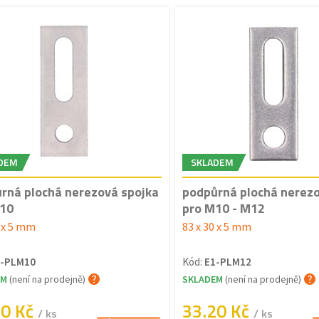
DEM
SKLADEM
rná plochá nerezová spojka
podpůrná plochá nerezo
10
pro M10 - M12
0 x 5 mm
83 x 30 x 5 mm
1-PLM10
Kód:
E1-PLM12
EM
(není na prodejně)
SKLADEM
(není na prodejně)
90 Kč
33.20 Kč
/ ks
/ ks