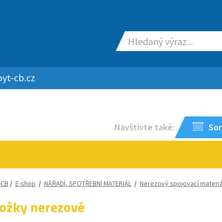
yt-cb.cz
Navštivte také:
Sor
-CB
/
E-shop
/
NÁŘADÍ, SPOTŘEBNÍ MATERIÁL
/
Nerezový spojovací materiá
ožky nerezové