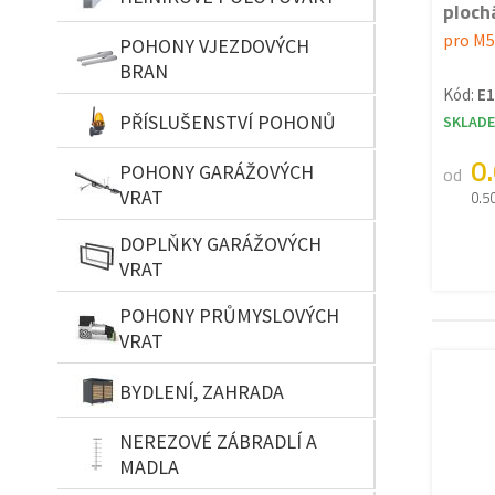
ploch
pro M5
POHONY VJEZDOVÝCH
BRAN
Kód:
E
PŘÍSLUŠENSTVÍ POHONŮ
SKLAD
0
POHONY GARÁŽOVÝCH
od
VRAT
0.5
DOPLŇKY GARÁŽOVÝCH
VRAT
POHONY PRŮMYSLOVÝCH
VRAT
BYDLENÍ, ZAHRADA
NEREZOVÉ ZÁBRADLÍ A
MADLA