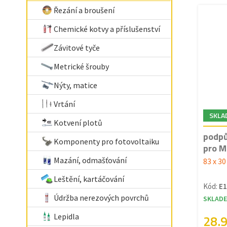
Řezání a broušení
Chemické kotvy a příslušenství
Závitové tyče
Metrické šrouby
Nýty, matice
Vrtání
SKLA
Kotvení plotů
podpů
Komponenty pro fotovoltaiku
pro M
Mazání, odmašťování
83 x 3
Leštění, kartáčování
Kód:
E
Údržba nerezových povrchů
SKLAD
Lepidla
28.