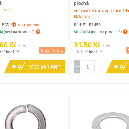
á
plochá
 - M12
vnější ø 58 mm, vnitřní ø 1
tl. 6 mm
1-POV
Kód:
E1-P1458
VÍCE VARIANT
EM
(není na prodejně)
SKLADEM
(není na prodejně)
.60 Kč
31.50 Kč
/ ks
/ ks
VÍCE INFO...
0 Kč bez DPH
26.03 Kč bez DPH
+
VÍCE VARIANT
-