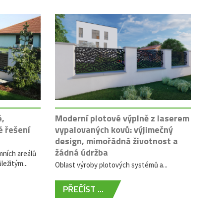
é,
Moderní plotové výplně z laserem
é řešení
vypalovaných kovů: výjimečný
design, mimořádná životnost a
žádná údržba
mních areálů
ležitým...
Oblast výroby plotových systémů a...
PŘEČÍST ...