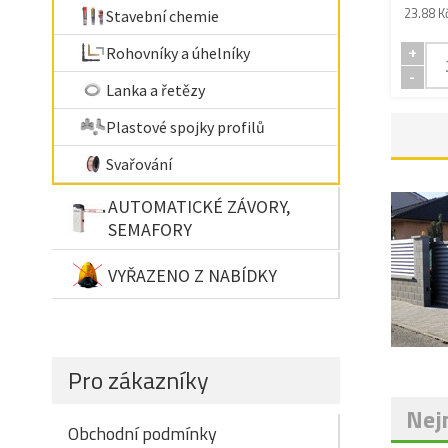
23.88 K
Stavební chemie
Rohovníky a úhelníky
+
-
Lanka a řetězy
Plastové spojky profilů
Svařování
AUTOMATICKÉ ZÁVORY,
SEMAFORY
VYŘAZENO Z NABÍDKY
Pro zákazníky
Nejn
Obchodní podmínky