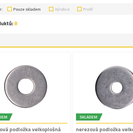
r:
Pouze skladem
Výrobce
Profil
duktů:
8
DEM
SKLADEM
ová podložka velkoplošná
nerezová podložka velk