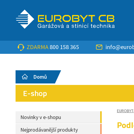
ZDARMA
800 158 365
info@eurob
Domů
E-shop
EUROBYT
Novinky v e-shopu
Podl
Nejprodávanější produkty