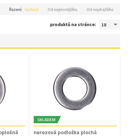
Řazení:
Výchozí
Od nejlevnějšího
Od nejdražšího
produktů na stránce:
18
SKLADEM
oplošná
nerezová podložka plochá