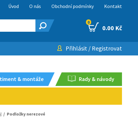
Úvod
O nás
Obchodní podmínky
Kontakt
0
0.00 Kč
Přihlásit
/
Registrovat
timent & montáže
Rady & návody
l
/
Podložky nerezové