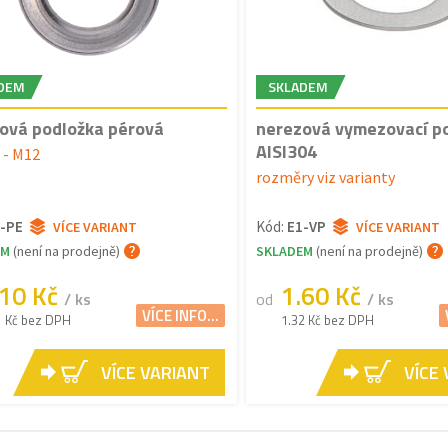
DEM
SKLADEM
ová podložka pérová
nerezová vymezovací po
AISI304
 - M12
rozměry viz varianty
-PE
Kód:
E1-VP
VÍCE VARIANT
VÍCE VARIANT
EM
(není na prodejně)
SKLADEM
(není na prodejně)
.10 Kč
1.60 Kč
/ ks
od
/ ks
VÍCE INFO...
1 Kč bez DPH
1.32 Kč bez DPH
VÍCE VARIANT
VÍCE