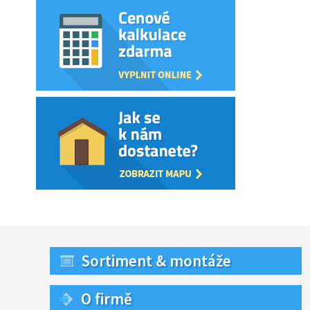
Sortiment & montáže
O firmě