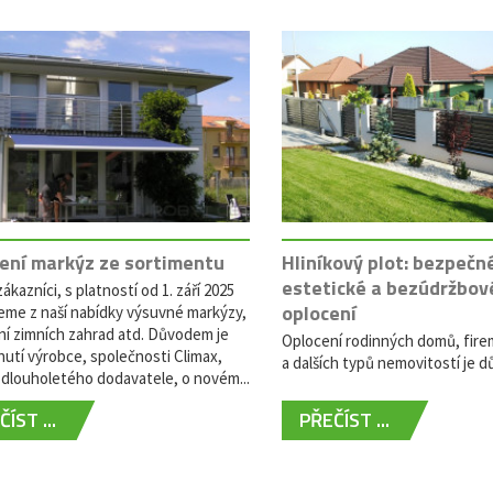
ení markýz ze sortimentu
Hliníkový plot: bezpečn
estetické a bezúdržbov
ákazníci, s platností od 1. září 2025
oplocení
eme z naší nabídky výsuvné markýzy,
ní zimních zahrad atd. Důvodem je
Oplocení rodinných domů, fire
utí výrobce, společnosti Climax,
a dalších typů nemovitostí je dů
dlouholetého dodavatele, o novém...
ÍST ...
PŘEČÍST ...