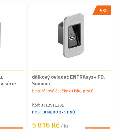
-5%
u,
dálkový ovladač ENTRAsys+ FD,
y série
Sommer
bezdrátová čtečka otisků prstů
Kód:
3312S11191
DOSTUPNÉ DO 2 - 5 DNŮ
5 816 Kč
/ ks