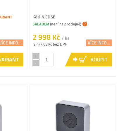
Kód:
N EDSB
VARIANT
SKLADEM
(není na prodejně)
2 998 Kč
/ ks
VÍCE INFO...
VÍCE INFO...
2 477.69 Kč bez DPH
+
 VARIANT
KOUPIT
-