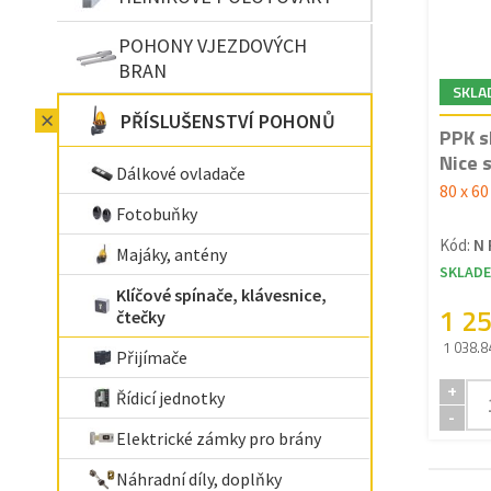
POHONY VJEZDOVÝCH
BRAN
SKLA
PŘÍSLUŠENSTVÍ POHONŮ
PPK s
Nice 
Dálkové ovladače
80 x 6
Fotobuňky
Kód:
N 
Majáky, antény
SKLAD
Klíčové spínače, klávesnice,
1 2
čtečky
1 038.8
Přijímače
+
Řídicí jednotky
-
Elektrické zámky pro brány
Náhradní díly, doplňky