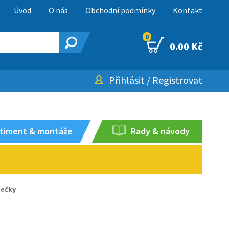
Úvod
O nás
Obchodní podmínky
Kontakt
0
0.00 Kč
Přihlásit
/
Registrovat
timent & montáže
Rady & návody
tečky