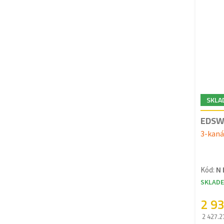
SKLA
EDSW 
3-kaná
Kód:
N
SKLAD
2 9
2 427.2