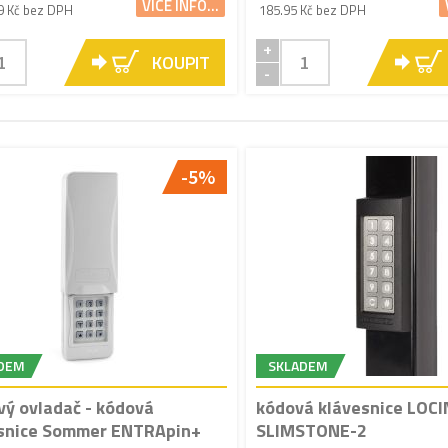
VÍCE INFO...
9 Kč bez DPH
185.95 Kč bez DPH
+
KOUPIT
-
-5%
DEM
SKLADEM
vý ovladač - kódová
kódová klávesnice LOC
snice Sommer ENTRApin+
SLIMSTONE-2