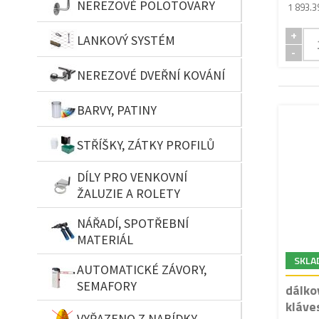
NEREZOVÉ POLOTOVARY
1 893.3
+
LANKOVÝ SYSTÉM
-
NEREZOVÉ DVEŘNÍ KOVÁNÍ
BARVY, PATINY
STŘÍŠKY, ZÁTKY PROFILŮ
DÍLY PRO VENKOVNÍ
ŽALUZIE A ROLETY
NÁŘADÍ, SPOTŘEBNÍ
MATERIÁL
SKLA
AUTOMATICKÉ ZÁVORY,
SEMAFORY
dálko
kláve
VYŘAZENO Z NABÍDKY