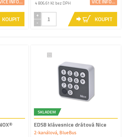
VÍCE INFO...
VÍCE INFO...
4 806.61 Kč bez DPH
+
KOUPIT
KOUPIT
-
SKLADEM
INOX®
EDSB klávesnice drátová Nice
2-kanálová, BlueBus