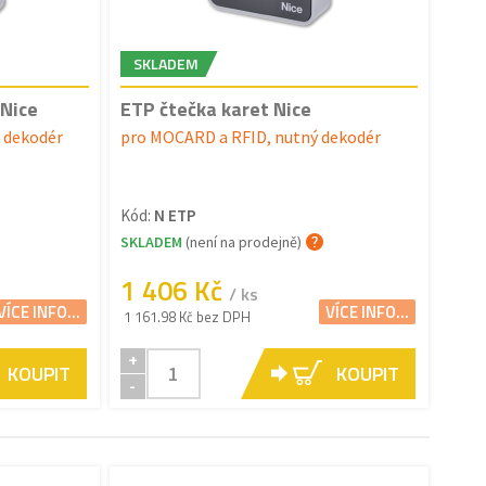
SKLADEM
 Nice
ETP čtečka karet Nice
t dekodér
pro MOCARD a RFID, nutný dekodér
Kód:
N ETP
SKLADEM
(není na prodejně)
1 406 Kč
/ ks
VÍCE INFO...
VÍCE INFO...
1 161.98 Kč bez DPH
+
KOUPIT
KOUPIT
-