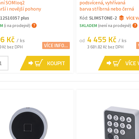
ání SOMloq2
podsvícená, vyhřívaná
rší i novější pohony
barva stříbrná nebo černá
12S10357 plus
Kód:
SLIMSTONE-2
VÍCE 
EM
(i na prodejně)
SKLADEM
(není na prodejně)
66 Kč
4 455 Kč
/ ks
od
/ ks
VÍCE INFO...
9 Kč bez DPH
3 681.82 Kč bez DPH
KOUPIT
VÍCE