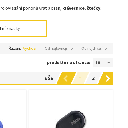
o ovládání pohonů vrat a bran,
klávesnice, čtečky
.
tní značky
Řazení:
Výchozí
Od nejlevnějšího
Od nejdražšího
produktů na stránce:
18
VŠE
1
2