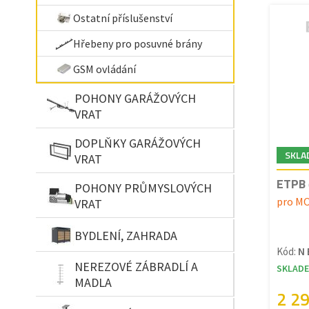
Ostatní příslušenství
Hřebeny pro posuvné brány
GSM ovládání
POHONY GARÁŽOVÝCH
VRAT
DOPLŇKY GARÁŽOVÝCH
SKLA
VRAT
ETPB 
POHONY PRŮMYSLOVÝCH
pro M
VRAT
BYDLENÍ, ZAHRADA
Kód:
N 
NEREZOVÉ ZÁBRADLÍ A
SKLAD
MADLA
2 2