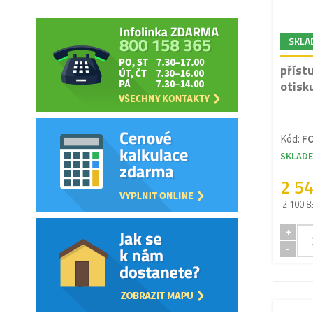
SKLA
příst
otisk
Kód:
F
SKLAD
2 5
2 100.8
+
-