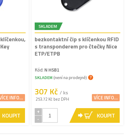
SKLADEM
 klíčenkou,
bezkontaktní čip s klíčenkou RFID
 Key
s transponderem pro čtečky Nice
ETP/ETPB
Kód:
N HSB1
SKLADEM
(není na prodejně)
307 Kč
/ ks
VÍCE INFO...
VÍCE INFO...
253.72 Kč bez DPH
+
KOUPIT
KOUPIT
-