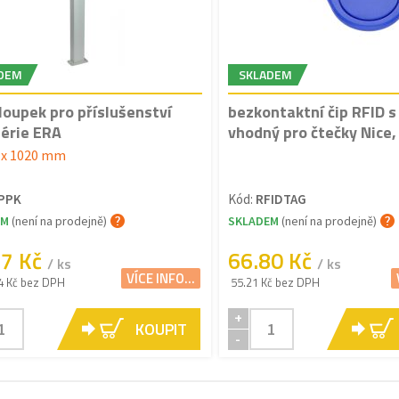
DEM
SKLADEM
loupek pro příslušenství
bezkontaktní čip RFID s
série ERA
vhodný pro čtečky Nice,
0 x 1020 mm
PPK
Kód:
RFIDTAG
EM
(není na prodejně)
SKLADEM
(není na prodejně)
57 Kč
66.80 Kč
/ ks
/ ks
VÍCE INFO...
4 Kč bez DPH
55.21 Kč bez DPH
+
KOUPIT
-