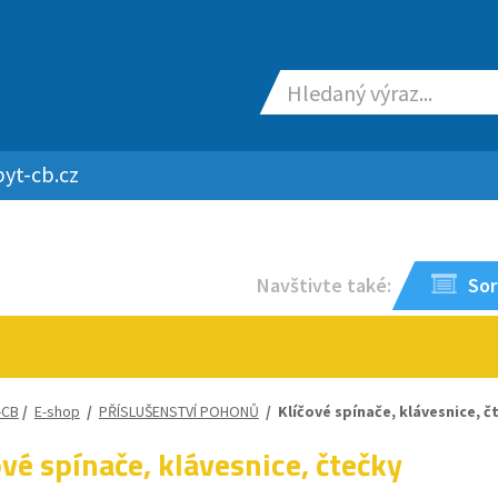
yt-cb.cz
Navštivte také:
Sor
-CB
/
E-shop
/
PŘÍSLUŠENSTVÍ POHONŮ
/
Klíčové spínače, klávesnice, č
ové spínače, klávesnice, čtečky