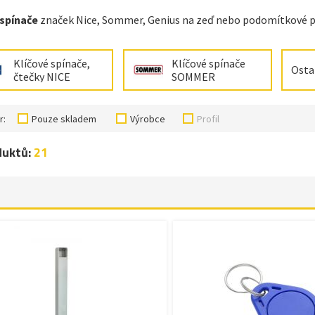
 spínače
značek Nice, Sommer, Genius na zeď nebo podomítkové pr
Klíčové spínače,
Klíčové spínače
Osta
čtečky NICE
SOMMER
r:
Pouze skladem
Výrobce
Profil
duktů:
21