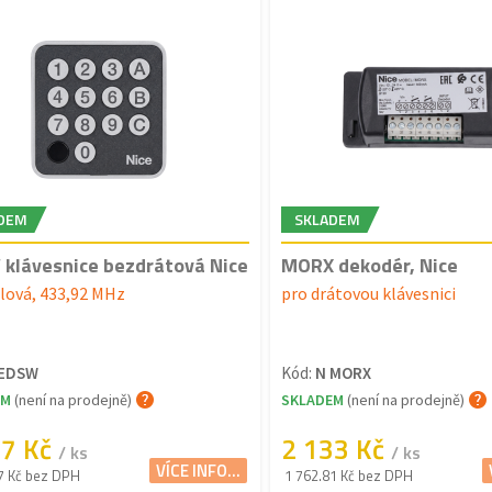
DEM
SKLADEM
klávesnice bezdrátová Nice
MORX dekodér, Nice
lová, 433,92 MHz
pro drátovou klávesnici
 EDSW
Kód:
N MORX
EM
(není na prodejně)
SKLADEM
(není na prodejně)
37 Kč
2 133 Kč
/ ks
/ ks
VÍCE INFO...
7 Kč bez DPH
1 762.81 Kč bez DPH