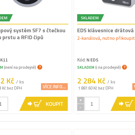
DEM
SKLADEM
upový systém SF7 s čtečkou
EDS klávesnice drátová
u prstu a RFID čipů
2-kanálová, nutno přikoupi
CK11
Kód:
N EDS
EM
(není na prodejně)
SKLADEM
(i na prodejně)
42 Kč
2 284 Kč
/ ks
/ ks
VÍCE INFO...
3 Kč bez DPH
1 887.60 Kč bez DPH
+
KOUPIT
-