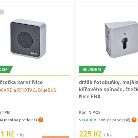
DEM
SKLADEM
čtečka karet Nice
držák fotobuňky, maják
klíčového spínače, čtečk
OCARD a RFIDTAG, BlueBUS
Nice ERA
ETPB
Kód:
N POE
EM
(není na prodejně)
SKLADEM
(není na prodejně)
91 Kč
225 Kč
/ ks
/ ks