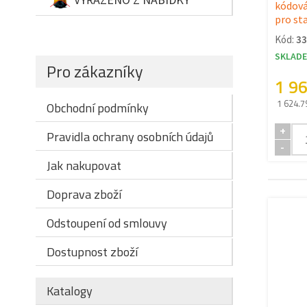
kódov
pro sta
Kód:
33
SKLAD
Pro zákazníky
1 9
1 624.7
Obchodní podmínky
+
Pravidla ochrany osobních údajů
-
Jak nakupovat
Doprava zboží
Odstoupení od smlouvy
Dostupnost zboží
Katalogy