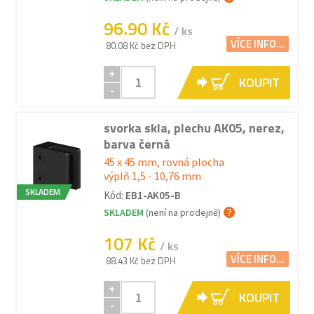
96.90 Kč
/ ks
VÍCE INFO...
80.08 Kč bez DPH
+
KOUPIT
-
svorka skla, plechu AK05, nerez,
barva černá
45 x 45 mm, rovná plocha
výplň 1,5 - 10,76 mm
SKLADEM
Kód:
EB1-AK05-B
SKLADEM
(není na prodejně)
107 Kč
/ ks
VÍCE INFO...
88.43 Kč bez DPH
+
KOUPIT
-