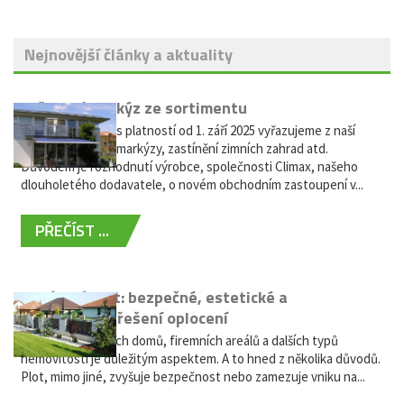
Nejnovější články a aktuality
Vyřazení markýz ze sortimentu
Vážení zákazníci, s platností od 1. září 2025 vyřazujeme z naší
nabídky výsuvné markýzy, zastínění zimních zahrad atd.
Důvodem je rozhodnutí výrobce, společnosti Climax, našeho
dlouholetého dodavatele, o novém obchodním zastoupení v...
PŘEČÍST ...
Hliníkový plot: bezpečné, estetické a
bezúdržbové řešení oplocení
Oplocení rodinných domů, firemních areálů a dalších typů
nemovitostí je důležitým aspektem. A to hned z několika důvodů.
Plot, mimo jiné, zvyšuje bezpečnost nebo zamezuje vniku na...