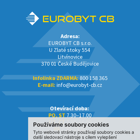
Adresa:
EUROBYT CB s.r.o.
U Zlaté stoky 554
Litvínovice
370 01 České Budějovice
Infolinka ZDARMA:
800 158 365
E-mail:
info@eurobyt-cb.cz
Otevírací doba:
PO, ST
7.30–17.00
ÚT, ČT
7.30–16.00
Používáme soubory cookies
PÁ
7.30–14.00
Tyto webové stránky používají soubory cookies a
další sledovací nástroje s cílem vylepšení