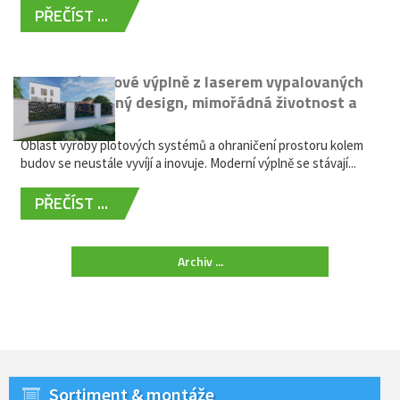
PŘEČÍST ...
Moderní plotové výplně z laserem vypalovaných
kovů: výjimečný design, mimořádná životnost a
žádná údržba
Oblast výroby plotových systémů a ohraničení prostoru kolem
budov se neustále vyvíjí a inovuje. Moderní výplně se stávají...
PŘEČÍST ...
Archiv ...
Sortiment & montáže