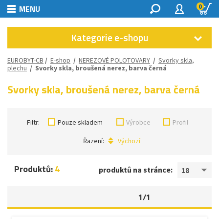
0
MENU
Kategorie e-shopu
EUROBYT-CB
/
E-shop
/
NEREZOVÉ POLOTOVARY
/
Svorky skla,
plechu
/
Svorky skla, broušená nerez, barva černá
Svorky skla, broušená nerez, barva černá
Filtr:
Pouze skladem
Výrobce
Profil
Řazení:
Výchozí
Produktů:
4
produktů na stránce:
18
1/1