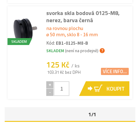
svorka skla bodová 0125-M8,
nerez, barva černá
na rovnou plochu
ø 50 mm, sklo 8 - 16 mm
SKLADEM
Kód:
EB1-0125-M8-B
SKLADEM
(není na prodejně)
125 Kč
/ ks
VÍCE INFO...
103.31 Kč bez DPH
+
KOUPIT
-
1/1