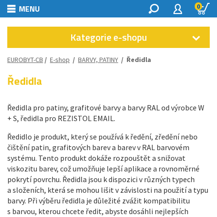
0
MENU
Kategorie e-shopu
EUROBYT-CB
/
E-shop
/
BARVY, PATINY
/
Ředidla
Ředidla
Ředidla pro patiny, grafitové barvy a barvy RAL od výrobce W
+ S, ředidla pro REZISTOL EMAIL.
Ředidlo je produkt, který se používá k ředění, zředění nebo
čištění patin, grafitových barev a barev v RAL barvovém
systému. Tento produkt dokáže rozpouštět a snižovat
viskozitu barev, což umožňuje lepší aplikace a rovnoměrné
pokrytí povrchu. Ředidla jsou k dispozici v různých typech
a složeních, která se mohou lišit v závislosti na použití a typu
barvy. Při výběru ředidla je důležité zvážit kompatibilitu
s barvou, kterou chcete ředit, abyste dosáhli nejlepších