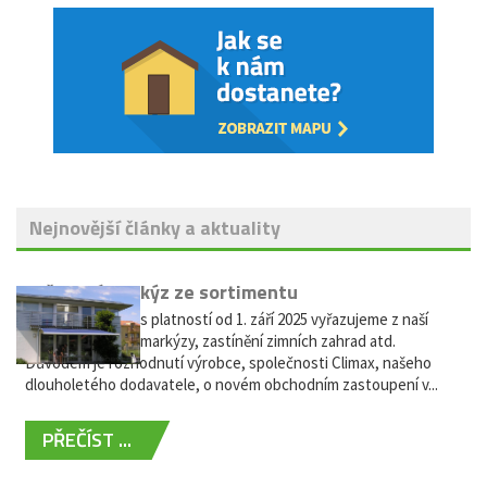
Nejnovější články a aktuality
Vyřazení markýz ze sortimentu
Vážení zákazníci, s platností od 1. září 2025 vyřazujeme z naší
nabídky výsuvné markýzy, zastínění zimních zahrad atd.
Důvodem je rozhodnutí výrobce, společnosti Climax, našeho
dlouholetého dodavatele, o novém obchodním zastoupení v...
PŘEČÍST ...