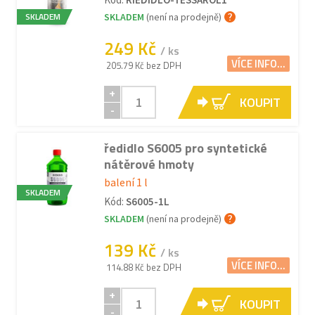
SKLADEM
SKLADEM
(není na prodejně)
249 Kč
/ ks
VÍCE INFO...
205.79 Kč bez DPH
+
KOUPIT
-
ředidlo S6005 pro syntetické
nátěrové hmoty
balení 1 l
SKLADEM
Kód:
S6005-1L
SKLADEM
(není na prodejně)
139 Kč
/ ks
VÍCE INFO...
114.88 Kč bez DPH
+
KOUPIT
-