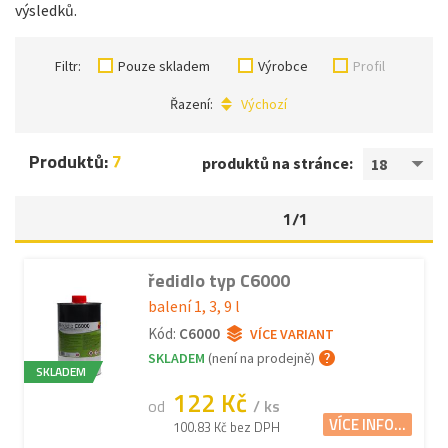
výsledků.
Filtr:
Pouze skladem
Výrobce
Profil
Řazení:
Výchozí
Produktů:
7
produktů na stránce:
18
1/1
ředidlo typ C6000
balení 1, 3, 9 l
Kód:
C6000
VÍCE VARIANT
SKLADEM
(není na prodejně)
SKLADEM
122 Kč
od
/ ks
VÍCE INFO...
100.83 Kč bez DPH