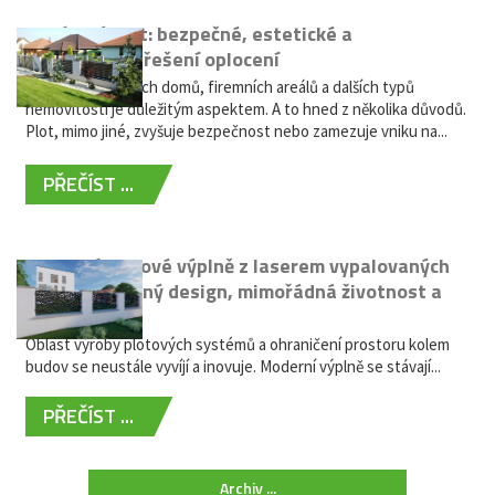
Hliníkový plot: bezpečné, estetické a
bezúdržbové řešení oplocení
Oplocení rodinných domů, firemních areálů a dalších typů
nemovitostí je důležitým aspektem. A to hned z několika důvodů.
Plot, mimo jiné, zvyšuje bezpečnost nebo zamezuje vniku na...
PŘEČÍST ...
Moderní plotové výplně z laserem vypalovaných
kovů: výjimečný design, mimořádná životnost a
žádná údržba
Oblast výroby plotových systémů a ohraničení prostoru kolem
budov se neustále vyvíjí a inovuje. Moderní výplně se stávají...
PŘEČÍST ...
Archiv ...