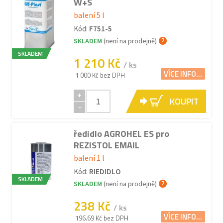
W+S
balení 5 l
Kód:
F751-5
SKLADEM
(není na prodejně)
SKLADEM
1 210 Kč
/ ks
VÍCE INFO...
1 000 Kč bez DPH
+
KOUPIT
-
ředidlo AGROHEL ES pro
REZISTOL EMAIL
balení 1 l
Kód:
RIEDIDLO
SKLADEM
SKLADEM
(není na prodejně)
238 Kč
/ ks
VÍCE INFO...
196.69 Kč bez DPH