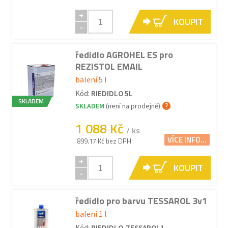
+
KOUPIT
-
ředidlo AGROHEL ES pro
REZISTOL EMAIL
balení 5 l
Kód:
RIEDIDLO 5L
SKLADEM
SKLADEM
(není na prodejně)
1 088 Kč
/ ks
VÍCE INFO...
899.17 Kč bez DPH
+
KOUPIT
-
ředidlo pro barvu TESSAROL 3v1
balení 1 l
Kód:
RIEDIDLO-TESSAROL1