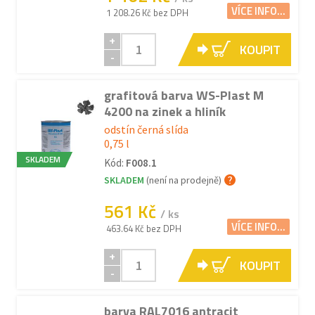
VÍCE INFO...
1 208.26 Kč bez DPH
+
KOUPIT
-
grafitová barva WS-Plast M
4200 na zinek a hliník
odstín černá slída
0,75 l
SKLADEM
Kód:
F008.1
SKLADEM
(není na prodejně)
561 Kč
/ ks
VÍCE INFO...
463.64 Kč bez DPH
+
KOUPIT
-
barva RAL7016 antracit