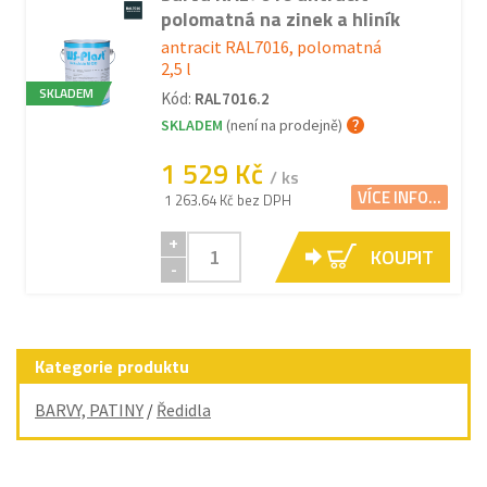
polomatná na zinek a hliník
antracit RAL7016, polomatná
2,5 l
SKLADEM
Kód:
RAL7016.2
SKLADEM
(není na prodejně)
1 529 Kč
/ ks
VÍCE INFO...
1 263.64 Kč bez DPH
+
KOUPIT
-
Kategorie produktu
BARVY, PATINY
/
Ředidla