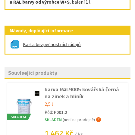
a RAL barvy od výrobce W+S
, balení 1 l.
Návody, doplňující informace
Karta bezpečnostních údajů
Související produkty
barva RAL9005 kovářská černá
na zinek a hliník
2,5 l
Kód:
F001.2
SKLADEM
SKLADEM
(není na prodejně)
1 462 Kč
/ ks