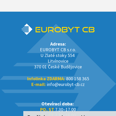
Adresa:
EUROBYT CB s.r.o.
U Zlaté stoky 554
Litvínovice
370 01 České Budějovice
Infolinka ZDARMA:
800 158 365
E-mail:
info@eurobyt-cb.cz
Otevírací doba:
PO, ST
7.30–17.00
ÚT, ČT
7.30–16.00