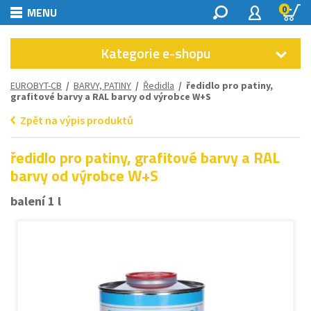
0
MENU
Kategorie e-shopu
EUROBYT-CB
/
BARVY, PATINY
/
Ředidla
/ ředidlo pro patiny,
grafitové barvy a RAL barvy od výrobce W+S
Zpět na výpis produktů
ředidlo pro patiny, grafitové barvy a RAL
barvy od výrobce W+S
balení 1 l