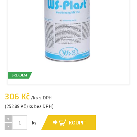
SKLADEM
306 Kč
/ks s DPH
(252.89 Kč /ks bez DPH)
+
KOUPIT
ks
-