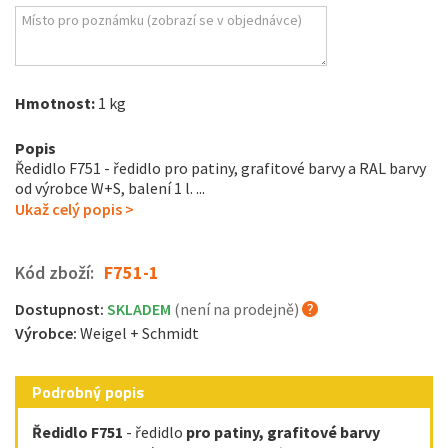
Hmotnost:
1 kg
Popis
Ředidlo F751 - ředidlo pro patiny, grafitové barvy a RAL barvy
od výrobce W+S, balení 1 l. ...
Ukaž celý popis >
Kód zboží:
F751-1
Dostupnost:
SKLADEM
(není na prodejně)
Výrobce:
Weigel + Schmidt
Podrobný popis
Ředidlo F751
- ředidlo
pro patiny, grafitové barvy