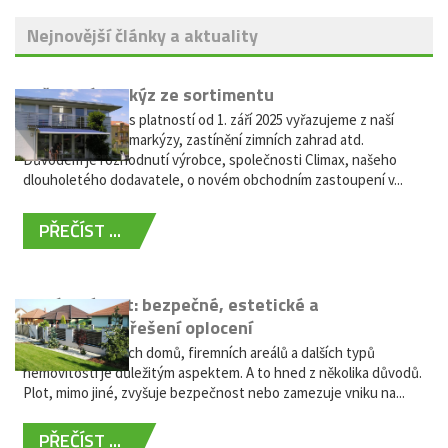
Nejnovější články a aktuality
Vyřazení markýz ze sortimentu
Vážení zákazníci, s platností od 1. září 2025 vyřazujeme z naší
nabídky výsuvné markýzy, zastínění zimních zahrad atd.
Důvodem je rozhodnutí výrobce, společnosti Climax, našeho
dlouholetého dodavatele, o novém obchodním zastoupení v...
PŘEČÍST ...
Hliníkový plot: bezpečné, estetické a
bezúdržbové řešení oplocení
Oplocení rodinných domů, firemních areálů a dalších typů
nemovitostí je důležitým aspektem. A to hned z několika důvodů.
Plot, mimo jiné, zvyšuje bezpečnost nebo zamezuje vniku na...
PŘEČÍST ...