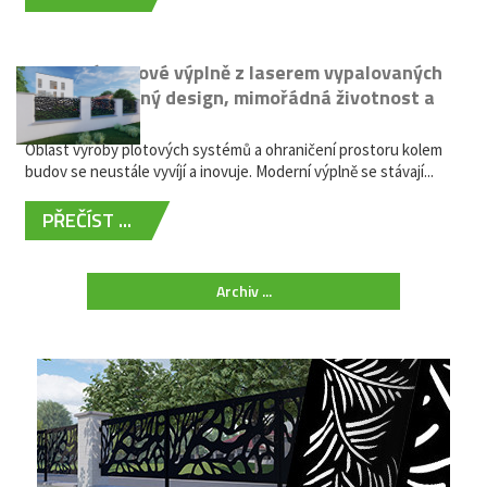
Moderní plotové výplně z laserem vypalovaných
kovů: výjimečný design, mimořádná životnost a
žádná údržba
Oblast výroby plotových systémů a ohraničení prostoru kolem
budov se neustále vyvíjí a inovuje. Moderní výplně se stávají...
PŘEČÍST ...
Archiv ...