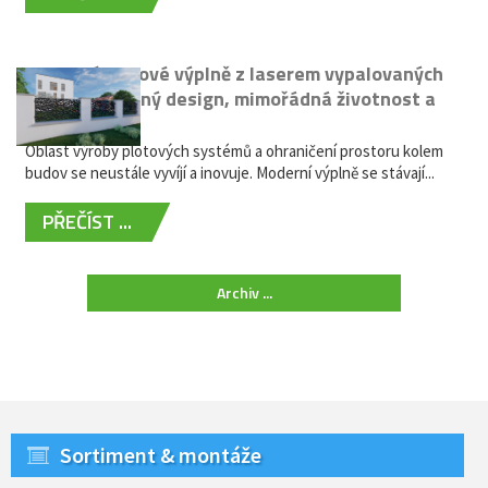
Moderní plotové výplně z laserem vypalovaných
kovů: výjimečný design, mimořádná životnost a
žádná údržba
Oblast výroby plotových systémů a ohraničení prostoru kolem
budov se neustále vyvíjí a inovuje. Moderní výplně se stávají...
PŘEČÍST ...
Archiv ...
Sortiment & montáže