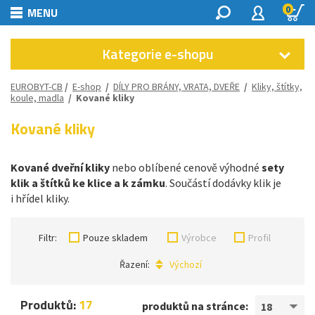
0
MENU
Kategorie e-shopu
EUROBYT-CB
/
E-shop
/
DÍLY PRO BRÁNY, VRATA, DVEŘE
/
Kliky, štítky,
koule, madla
/
Kované kliky
Kované kliky
Kované dveřní kliky
nebo oblíbené cenově výhodné
sety
klik a štítků ke klice a k zámku
. Součástí dodávky klik je
i hřídel kliky.
Filtr:
Pouze skladem
Výrobce
Profil
Řazení:
Výchozí
Produktů:
17
produktů na stránce:
18