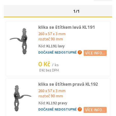
1/1
klika se štítkem levá KL191
260 x 57 x 3 mm
rozteč 90 mm
Kód:
KL191 lavy
DOČASNĚ NEDOSTUPNÉ
VÍCE INFO...
0 Kč
/ ks
0 Kč bez DPH
klika se štítkem pravá KL192
260 x 57 x 3 mm
rozteč 90 mm
Kód:
KL192 pravy
DOČASNĚ NEDOSTUPNÉ
VÍCE INFO...