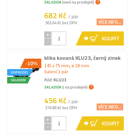
SKLADEM
(není na prodejně)
682 Kč
/ pár
VÍCE INFO...
563.64 Kč bez DPH
+
KOUPIT
-
klika kovaná KLU23, černý zinek
-10%
145 x 75 mm, ø 18 mm
balení 1 pár
DOPRODEJ
Kód:
KLU23
SKLADEM
SKLADEM
(i na prodejně)
456 Kč
/ pár
VÍCE INFO...
376.86 Kč bez DPH
+
KOUPIT
-