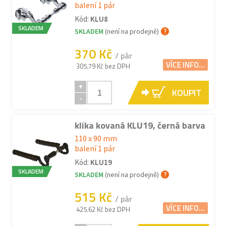
balení 1 pár
Kód:
KLU8
SKLADEM
SKLADEM
(není na prodejně)
370 Kč
/ pár
VÍCE INFO...
305.79 Kč bez DPH
+
KOUPIT
-
klika kovaná KLU19, černá barva
110 x 90 mm
balení 1 pár
Kód:
KLU19
SKLADEM
SKLADEM
(není na prodejně)
515 Kč
/ pár
VÍCE INFO...
425.62 Kč bez DPH