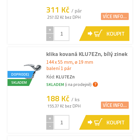
311 Kč
/ pár
VÍCE INFO...
257.02 Kč bez DPH
+
KOUPIT
-
klika kovaná KLU7EZn, bílý zinek
144 x 55 mm, ø 19 mm
balení 1 pár
DOPRODEJ
Kód:
KLU7EZn
SKLADEM
SKLADEM
(i na prodejně)
188 Kč
/ ks
VÍCE INFO...
155.37 Kč bez DPH
+
KOUPIT
-