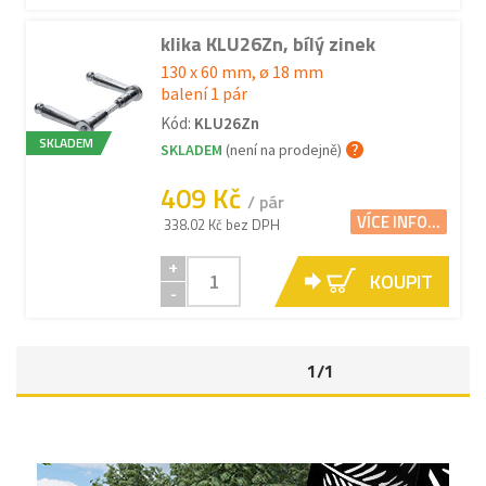
klika KLU26Zn, bílý zinek
130 x 60 mm, ø 18 mm
balení 1 pár
Kód:
KLU26Zn
SKLADEM
SKLADEM
(není na prodejně)
409 Kč
/ pár
VÍCE INFO...
338.02 Kč bez DPH
+
KOUPIT
-
1/1