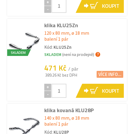
+
KOUPIT
-
klika KLU25Zn
120 x 80 mm, ø 18 mm
balení 1 pár
Kód:
KLU25Zn
SKLADEM
SKLADEM
(není na prodejně)
471 Kč
/ pár
VÍCE INFO...
389.26 Kč bez DPH
+
KOUPIT
-
klika kovaná KLU28P
140 x 80 mm, ø 18 mm
balení 1 pár
Kód:
KLU28P