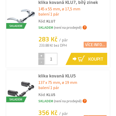
klika kovaná KLU7, bílý zinek
145 x 55 mm, ø 17,5 mm
balení 1 pár
Kód:
KLU7
SKLADEM
SKLADEM
(není na prodejně)
283 Kč
/ pár
VÍCE INFO...
233.88 Kč bez DPH
+
KOUPIT
-
klika kovaná KLU5
137 x 75 mm, ø 19 mm
balení 1 pár
Kód:
KLU5
SKLADEM
SKLADEM
(není na prodejně)
356 Kč
/ pár