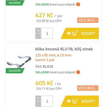
SKLADEM
SKLADEM
(není na prodejně)
427 Kč
/ pár
VÍCE INFO...
352.89 Kč bez DPH
+
KOUPIT
-
klika kovaná KLU18, bílý zinek
125 x 85 mm, ø 19 mm
balení 1 pár
Kód:
KLU18
SKLADEM
SKLADEM
(není na prodejně)
405 Kč
/ ks
VÍCE INFO...
334.71 Kč bez DPH
+
KOUPIT
-