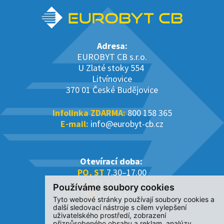
Adresa:
EUROBYT CB s.r.o.
U Zlaté stoky 554
Litvínovice
370 01 České Budějovice
Infolinka ZDARMA:
800 158 365
E-mail:
info@eurobyt-cb.cz
Otevírací doba:
PO, ST
7.30–17.00
ÚT, ČT
7.30–16.00
Používáme soubory cookies
PÁ
7.30–14.00
Tyto webové stránky používají soubory cookies a
další sledovací nástroje s cílem vylepšení
uživatelského prostředí, zobrazení
přizpůsobeného obsahu a reklam, analýzy