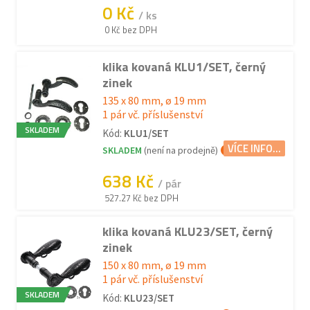
0 Kč
/ ks
0 Kč bez DPH
klika kovaná KLU1/SET, černý
zinek
135 x 80 mm, ø 19 mm
1 pár vč. příslušenství
SKLADEM
Kód:
KLU1/SET
VÍCE INFO...
SKLADEM
(není na prodejně)
638 Kč
/ pár
527.27 Kč bez DPH
klika kovaná KLU23/SET, černý
zinek
150 x 80 mm, ø 19 mm
1 pár vč. příslušenství
SKLADEM
Kód:
KLU23/SET