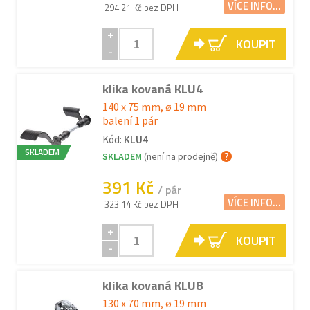
VÍCE INFO...
294.21 Kč bez DPH
+
KOUPIT
-
klika kovaná KLU4
140 x 75 mm, ø 19 mm
balení 1 pár
Kód:
KLU4
SKLADEM
SKLADEM
(není na prodejně)
391 Kč
/ pár
VÍCE INFO...
323.14 Kč bez DPH
+
KOUPIT
-
klika kovaná KLU8
130 x 70 mm, ø 19 mm