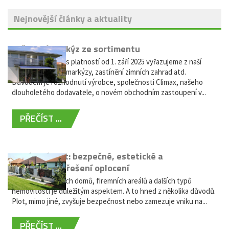
Nejnovější články a aktuality
Vyřazení markýz ze sortimentu
Vážení zákazníci, s platností od 1. září 2025 vyřazujeme z naší
nabídky výsuvné markýzy, zastínění zimních zahrad atd.
Důvodem je rozhodnutí výrobce, společnosti Climax, našeho
dlouholetého dodavatele, o novém obchodním zastoupení v...
PŘEČÍST ...
Hliníkový plot: bezpečné, estetické a
bezúdržbové řešení oplocení
Oplocení rodinných domů, firemních areálů a dalších typů
nemovitostí je důležitým aspektem. A to hned z několika důvodů.
Plot, mimo jiné, zvyšuje bezpečnost nebo zamezuje vniku na...
PŘEČÍST ...