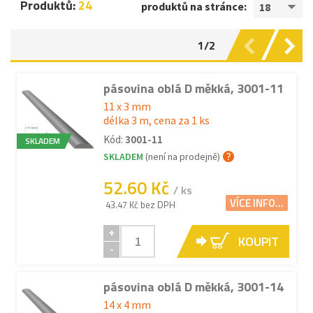
Produktů:
24
produktů na stránce:
18
1/2
pásovina oblá D měkká, 3001-11
11 x 3 mm
délka 3 m, cena za 1 ks
Kód:
3001-11
SKLADEM
SKLADEM
(není na prodejně)
52.60 Kč
/ ks
VÍCE INFO...
43.47 Kč bez DPH
+
KOUPIT
-
pásovina oblá D měkká, 3001-14
14 x 4 mm