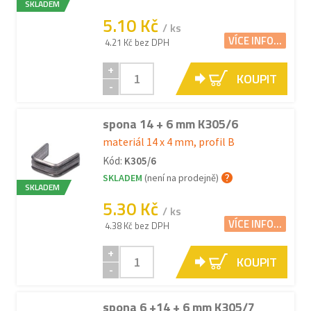
SKLADEM
5.10 Kč
/ ks
VÍCE INFO...
4.21 Kč bez DPH
+
KOUPIT
-
spona 14 + 6 mm K305/6
materiál 14 x 4 mm, profil B
Kód:
K305/6
SKLADEM
(není na prodejně)
SKLADEM
5.30 Kč
/ ks
VÍCE INFO...
4.38 Kč bez DPH
+
KOUPIT
-
spona 6 +14 + 6 mm K305/7