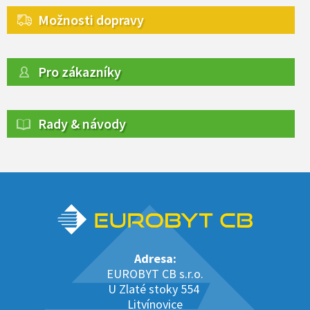
Možnosti dopravy
Pro zákazníky
Rady & návody
Adresa:
EUROBYT CB s.r.o.
U Zlaté stoky 554
Litvínovice