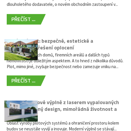
dlouholetého dodavatele, o novém obchodním zastoupení v...
PŘEČÍST ...
Hliníkový plot: bezpečné, estetické a
bezúdržbové řešení oplocení
Oplocení rodinných domů, firemních areálů a dalších typů
nemovitostí je důležitým aspektem. A to hned z několika důvodů.
Plot, mimo jiné, zvyšuje bezpečnost nebo zamezuje vniku na...
PŘEČÍST ...
Moderní plotové výplně z laserem vypalovaných
kovů: výjimečný design, mimořádná životnost a
žádná údržba
Oblast výroby plotových systémů a ohraničení prostoru kolem
budov se neustále vyvíjí a inovuje. Moderní výplně se stávají...