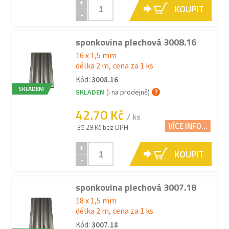
+
KOUPIT
-
sponkovina plechová 3008.16
16 x 1,5 mm
délka 2 m, cena za 1 ks
Kód:
3008.16
SKLADEM
SKLADEM
(i na prodejně)
42.70 Kč
/ ks
VÍCE INFO...
35.29 Kč bez DPH
+
KOUPIT
-
sponkovina plechová 3007.18
18 x 1,5 mm
délka 2 m, cena za 1 ks
Kód:
3007.18