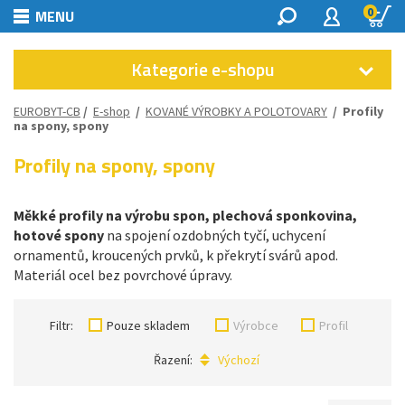
0
MENU
Kategorie e-shopu
EUROBYT-CB
/
E-shop
/
KOVANÉ VÝROBKY A POLOTOVARY
/
Profily
na spony, spony
Profily na spony, spony
Měkké profily na výrobu spon, plechová sponkovina,
hotové spony
na spojení ozdobných tyčí, uchycení
ornamentů, kroucených prvků, k překrytí svárů apod.
Materiál ocel bez povrchové úpravy.
Filtr:
Pouze skladem
Výrobce
Profil
Řazení:
Výchozí