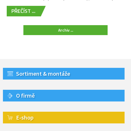
PŘEČÍST ...
Archiv ...
Sortiment & montáže
O firmě
E-shop