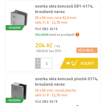
svorka skla koncová EB1-4174,
broušená nerez
50 x 60 mm, na ø 42,4 mm
sklo tl. 8 - 12,76 mm
SKLADEM
Kód:
EB1-4174
SKLADEM
(není na prodejně)
204 Kč
/ ks
VÍCE INFO...
168.60 Kč bez DPH
+
KOUPIT
-
svorka skla koncová plochá 0174,
broušená nerez
50 x 60 mm, rovná plocha
sklo tl. 8 - 12,76 mm
SKLADEM
Kód:
EB1-0174