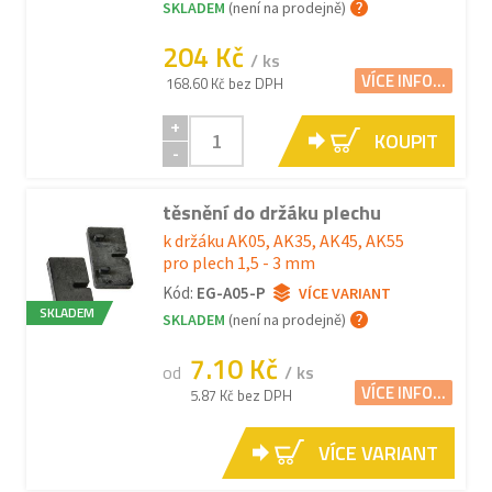
SKLADEM
(není na prodejně)
204 Kč
/ ks
VÍCE INFO...
168.60 Kč bez DPH
+
KOUPIT
-
těsnění do držáku plechu
k držáku AK05, AK35, AK45, AK55
pro plech 1,5 - 3 mm
Kód:
EG-A05-P
VÍCE VARIANT
SKLADEM
SKLADEM
(není na prodejně)
7.10 Kč
od
/ ks
VÍCE INFO...
5.87 Kč bez DPH
VÍCE VARIANT