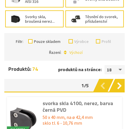
AISI 316
Svorky skla,
Těsnění do svorek,
broušená nerez...
příslušenství
Filtr:
Pouze skladem
Výrobce
Profil
Řazení:
Výchozí
Produktů:
74
produktů na stránce:
18
1/5
svorka skla 4100, nerez, barva
černá PVD
50 x 40 mm, na ø 42,4 mm
sklo tl. 6 - 10,76 mm