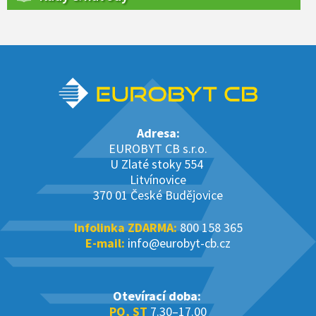
Adresa:
EUROBYT CB s.r.o.
U Zlaté stoky 554
Litvínovice
370 01 České Budějovice
Infolinka ZDARMA:
800 158 365
E-mail:
info@eurobyt-cb.cz
Otevírací doba:
PO, ST
7.30–17.00