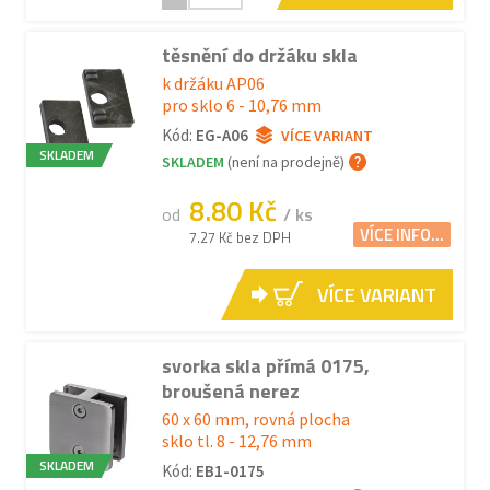
těsnění do držáku skla
k držáku AP06
pro sklo 6 - 10,76 mm
Kód:
EG-A06
VÍCE VARIANT
SKLADEM
SKLADEM
(není na prodejně)
8.80 Kč
od
/ ks
VÍCE INFO...
7.27 Kč bez DPH
VÍCE VARIANT
svorka skla přímá 0175,
broušená nerez
60 x 60 mm, rovná plocha
sklo tl. 8 - 12,76 mm
SKLADEM
Kód:
EB1-0175