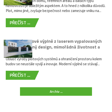
Oplocení rodinných domů, firemních areálů a dalších typů
nemovitostí je důležitým aspektem. A to hned z několika důvodů.
Plot, mimo jiné, zvyšuje bezpečnost nebo zamezuje vniku na...
PŘEČÍST ...
Moderní plotové výplně z laserem vypalovaných
kovů: výjimečný design, mimořádná životnost a
žádná údržba
Oblast výroby plotových systémů a ohraničení prostoru kolem
budov se neustále vyvíjí a inovuje. Moderní výplně se stávají...
PŘEČÍST ...
Archiv ...