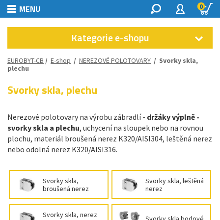
0
MENU
Kategorie e-shopu
EUROBYT-CB
/
E-shop
/
NEREZOVÉ POLOTOVARY
/
Svorky skla,
plechu
Svorky skla, plechu
Nerezové polotovary na výrobu zábradlí -
držáky
výplně -
svorky skla a plechu
, uchycení na sloupek nebo na rovnou
plochu, materiál broušená nerez K320/AISI304, leštěná nerez
nebo odolná nerez K320/AISI316.
Svorky skla,
Svorky skla, leštěná
broušená nerez
nerez
Svorky skla, nerez
Svorky skla bodové