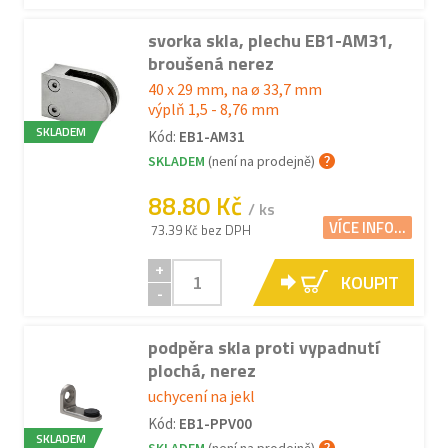
svorka skla, plechu EB1-AM31,
broušená nerez
40 x 29 mm, na ø 33,7 mm
výplň 1,5 - 8,76 mm
SKLADEM
Kód:
EB1-AM31
SKLADEM
(není na prodejně)
88.80 Kč
/ ks
VÍCE INFO...
73.39 Kč bez DPH
+
KOUPIT
-
podpěra skla proti vypadnutí
plochá, nerez
uchycení na jekl
Kód:
EB1-PPV00
SKLADEM