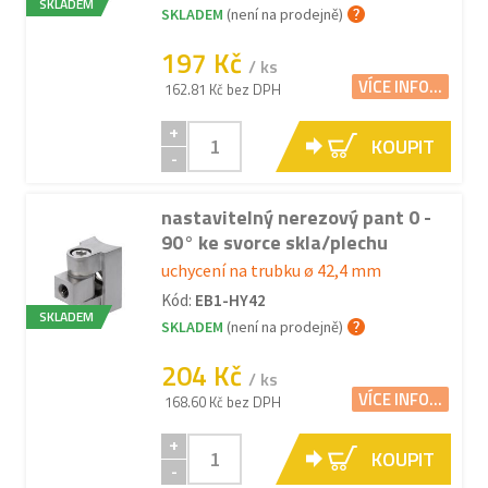
SKLADEM
SKLADEM
(není na prodejně)
197 Kč
/ ks
VÍCE INFO...
162.81 Kč bez DPH
+
KOUPIT
-
nastavitelný nerezový pant 0 -
90° ke svorce skla/plechu
uchycení na trubku ø 42,4 mm
Kód:
EB1-HY42
SKLADEM
SKLADEM
(není na prodejně)
204 Kč
/ ks
VÍCE INFO...
168.60 Kč bez DPH
+
KOUPIT
-