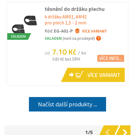
těsnění do držáku plechu
k držáku AM01, AM41
pro plech 1,5 - 2 mm
Kód:
EG-A01-P
VÍCE VARIANT
SKLADEM
SKLADEM
(není na prodejně)
7.10 Kč
od
/ ks
VÍCE INFO...
5.87 Kč bez DPH
VÍCE VARIANT
Načíst další produkty ...
1/5