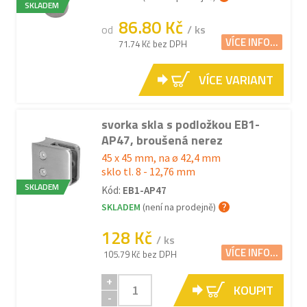
SKLADEM
86.80 Kč
od
/ ks
VÍCE INFO...
71.74 Kč bez DPH
VÍCE VARIANT
svorka skla s podložkou EB1-
AP47, broušená nerez
45 x 45 mm, na ø 42,4 mm
sklo tl. 8 - 12,76 mm
SKLADEM
Kód:
EB1-AP47
SKLADEM
(není na prodejně)
128 Kč
/ ks
VÍCE INFO...
105.79 Kč bez DPH
+
KOUPIT
-