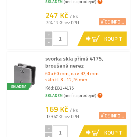
SKLADEM
(není na prodejně)
247 Kč
/ ks
VÍCE INFO...
204.13 Kč bez DPH
+
KOUPIT
-
svorka skla přímá 4175,
broušená nerez
60 x 60 mm, na ø 42,4 mm
sklo tl. 8 - 12,76 mm
SKLADEM
Kód:
EB1-4175
SKLADEM
(není na prodejně)
169 Kč
/ ks
VÍCE INFO...
139.67 Kč bez DPH
+
KOUPIT
-