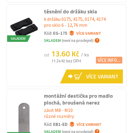
těsnění do držáku skla
k držáku 0175, 4175, 0174, 4174
pro sklo 6 - 12,76 mm
Kód:
EG-175
VÍCE VARIANT
SKLADEM
SKLADEM
(není na prodejně)
13.60 Kč
od
/ ks
VÍCE INFO...
11.24 Kč bez DPH
VÍCE VARIANT
montážní destička pro madlo
plochá, broušená nerez
závit M8 - M10
různé rozměry
Kód:
EB1-ED
VÍCE VARIANT
SKLADEM
(není na prodejně)