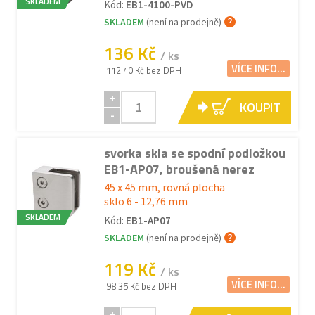
SKLADEM
Kód:
EB1-4100-PVD
SKLADEM
(není na prodejně)
136 Kč
/ ks
VÍCE INFO...
112.40 Kč bez DPH
+
KOUPIT
-
svorka skla se spodní podložkou
EB1-AP07, broušená nerez
45 x 45 mm, rovná plocha
sklo 6 - 12,76 mm
SKLADEM
Kód:
EB1-AP07
SKLADEM
(není na prodejně)
119 Kč
/ ks
VÍCE INFO...
98.35 Kč bez DPH
+