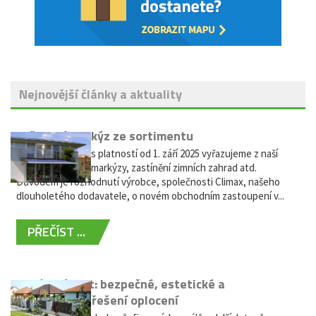
Nejnovější články a aktuality
Vyřazení markýz ze sortimentu
Vážení zákazníci, s platností od 1. září 2025 vyřazujeme z naší
nabídky výsuvné markýzy, zastínění zimních zahrad atd.
Důvodem je rozhodnutí výrobce, společnosti Climax, našeho
dlouholetého dodavatele, o novém obchodním zastoupení v...
PŘEČÍST ...
Hliníkový plot: bezpečné, estetické a
bezúdržbové řešení oplocení