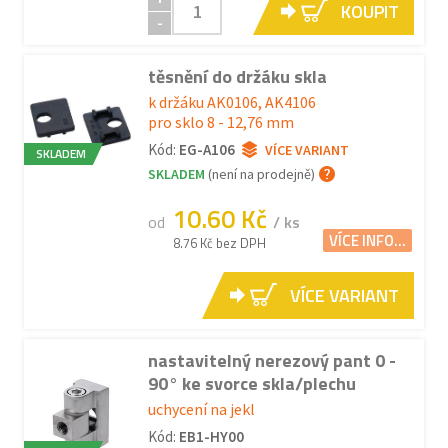
KOUPIT
-
těsnění do držáku skla
k držáku AK0106, AK4106
pro sklo 8 - 12,76 mm
Kód:
EG-A106
VÍCE VARIANT
SKLADEM
SKLADEM
(není na prodejně)
10.60 Kč
od
/ ks
VÍCE INFO...
8.76 Kč bez DPH
VÍCE VARIANT
nastavitelný nerezový pant 0 -
90° ke svorce skla/plechu
uchycení na jekl
Kód:
EB1-HY00