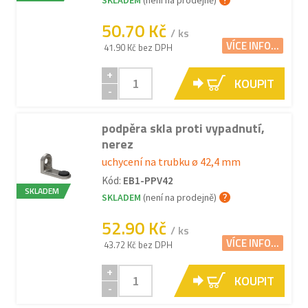
SKLADEM
(není na prodejně)
50.70 Kč
/ ks
VÍCE INFO...
41.90 Kč bez DPH
+
KOUPIT
-
podpěra skla proti vypadnutí,
nerez
uchycení na trubku ø 42,4 mm
Kód:
EB1-PPV42
SKLADEM
SKLADEM
(není na prodejně)
52.90 Kč
/ ks
VÍCE INFO...
43.72 Kč bez DPH
+
KOUPIT
-