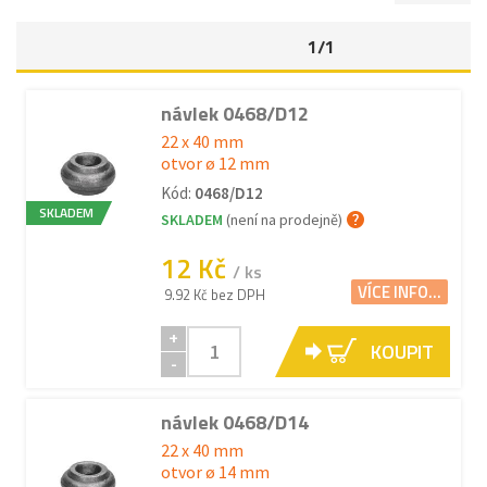
1/1
návlek 0468/D12
22 x 40 mm
otvor ø 12 mm
Kód:
0468/D12
SKLADEM
SKLADEM
(není na prodejně)
12 Kč
/ ks
VÍCE INFO...
9.92 Kč bez DPH
+
KOUPIT
-
návlek 0468/D14
22 x 40 mm
otvor ø 14 mm