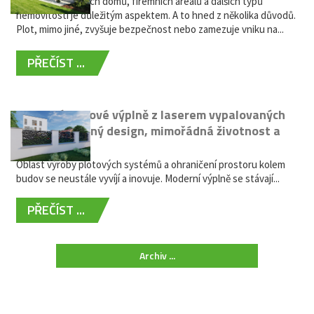
Oplocení rodinných domů, firemních areálů a dalších typů
nemovitostí je důležitým aspektem. A to hned z několika důvodů.
Plot, mimo jiné, zvyšuje bezpečnost nebo zamezuje vniku na...
PŘEČÍST ...
Moderní plotové výplně z laserem vypalovaných
kovů: výjimečný design, mimořádná životnost a
žádná údržba
Oblast výroby plotových systémů a ohraničení prostoru kolem
budov se neustále vyvíjí a inovuje. Moderní výplně se stávají...
PŘEČÍST ...
Archiv ...