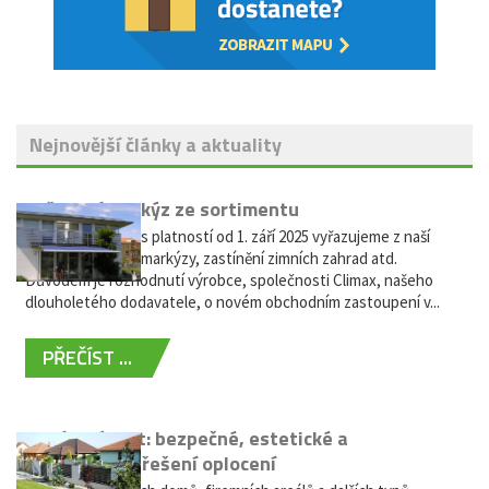
Nejnovější články a aktuality
Vyřazení markýz ze sortimentu
Vážení zákazníci, s platností od 1. září 2025 vyřazujeme z naší
nabídky výsuvné markýzy, zastínění zimních zahrad atd.
Důvodem je rozhodnutí výrobce, společnosti Climax, našeho
dlouholetého dodavatele, o novém obchodním zastoupení v...
PŘEČÍST ...
Hliníkový plot: bezpečné, estetické a
bezúdržbové řešení oplocení