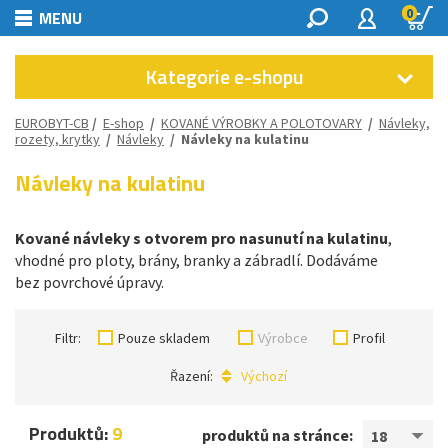
0
MENU
Kategorie e-shopu
EUROBYT-CB
/
E-shop
/
KOVANÉ VÝROBKY A POLOTOVARY
/
Návleky,
rozety, krytky
/
Návleky
/
Návleky na kulatinu
Návleky na kulatinu
Kované návleky s otvorem pro nasunutí na kulatinu
,
vhodné
pro ploty, brány, branky a zábradlí. Dodáváme
bez povrchové úpravy.
Filtr:
Pouze skladem
Výrobce
Profil
Řazení:
Výchozí
Produktů:
9
produktů na stránce:
18