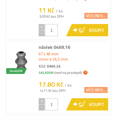
11 Kč
/ ks
VÍCE INFO...
9.09 Kč bez DPH
+
KOUPIT
-
návlek 0469.16
67 x 40 mm
otvor ø 16,5 mm
Kód:
0469.16
SKLADEM
SKLADEM
(není na prodejně)
17.80 Kč
/ ks
VÍCE INFO...
14.71 Kč bez DPH
+
KOUPIT
-