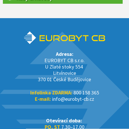
Adresa:
EUROBYT CB s.r.o.
U Zlaté stoky 554
Litvínovice
370 01 České Budějovice
Infolinka ZDARMA:
800 158 365
E-mail:
info@eurobyt-cb.cz
Otevírací doba:
PO, ST
7.30–17.00