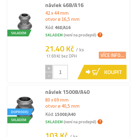
návlek 468/A16
42 x 44 mm
otvor ø 16,5 mm
Kód:
468/A16
SKLADEM
SKLADEM
(není na prodejně)
21.40 Kč
/ ks
VÍCE INFO...
17.69 Kč bez DPH
+
KOUPIT
-
návlek 15008/A40
80 x 69 mm
otvor ø 40,5 mm
DOPRODEJ
Kód:
15008/A40
SKLADEM
SKLADEM
(není na prodejně)
103 Kč
/ ks