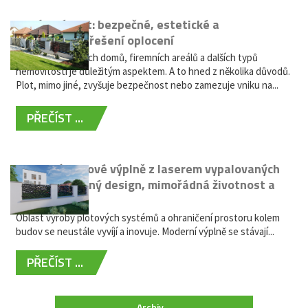
Hliníkový plot: bezpečné, estetické a
bezúdržbové řešení oplocení
Oplocení rodinných domů, firemních areálů a dalších typů
nemovitostí je důležitým aspektem. A to hned z několika důvodů.
Plot, mimo jiné, zvyšuje bezpečnost nebo zamezuje vniku na...
PŘEČÍST ...
Moderní plotové výplně z laserem vypalovaných
kovů: výjimečný design, mimořádná životnost a
žádná údržba
Oblast výroby plotových systémů a ohraničení prostoru kolem
budov se neustále vyvíjí a inovuje. Moderní výplně se stávají...
PŘEČÍST ...
Archiv ...