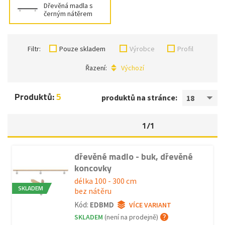
Dřevěná madla s
černým nátěrem
Filtr:
Pouze skladem
Výrobce
Profil
Řazení:
Výchozí
Produktů:
5
produktů na stránce:
18
1/1
dřevěné madlo - buk, dřevěné
koncovky
délka 100 - 300 cm
SKLADEM
bez nátěru
Kód:
EDBMD
VÍCE VARIANT
SKLADEM
(není na prodejně)