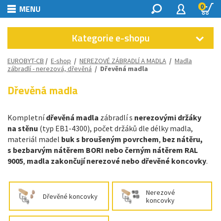
0
MENU
Kategorie e-shopu
EUROBYT-CB
/
E-shop
/
NEREZOVÉ ZÁBRADLÍ A MADLA
/
Madla
zábradlí - nerezová, dřevěná
/
Dřevěná madla
Dřevěná madla
Kompletní
dřevěná madla
zábradlí s
nerezovými držáky
na stěnu
(typ EB1-4300), počet držáků dle délky madla,
materiál madel
buk s broušeným povrchem
,
bez nátěru,
s bezbarvým nátěrem BORI nebo černým nátěrem RAL
9005
,
madla zakončují nerezové nebo dřevěné koncovky
.
Nerezové
Dřevěné koncovky
koncovky