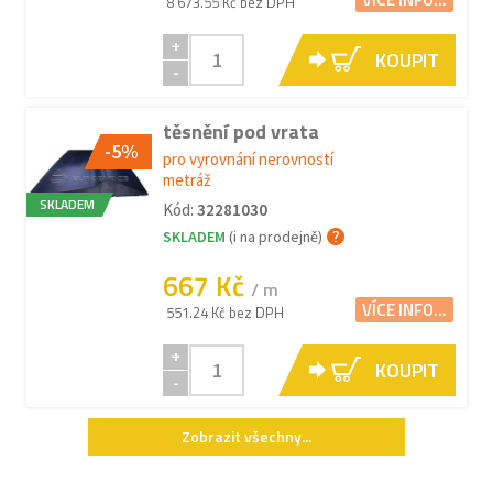
8 673.55 Kč bez DPH
+
KOUPIT
-
těsnění pod vrata
-5%
pro vyrovnání nerovností
metráž
SKLADEM
Kód:
32281030
SKLADEM
(i na prodejně)
667 Kč
/ m
VÍCE INFO...
551.24 Kč bez DPH
+
KOUPIT
-
Zobrazit všechny...