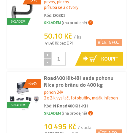
pevný, plochý
příruba se 3 otvory
Kód:
D0302
SKLADEM
SKLADEM
(i na prodejně)
50.10 Kč
/ ks
VÍCE INFO...
41.40 Kč bez DPH
+
KOUPIT
-
Road400 Kit-KH sada pohonu
-5%
Nice pro bránu do 400 kg
pohon 24V
2 x 2-k vysílač, fotobuňky, maják, hřeben
SKLADEM
Kód:
N Road400Kit-KH
SKLADEM
(i na prodejně)
10 495 Kč
/ sada
VÍCE INFO...