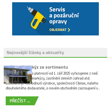
Nejnovější články a aktuality
Vyřazení markýz ze sortimentu
Vážení zákazníci, s platností od 1. září 2025 vyřazujeme z naší
nabídky výsuvné markýzy, zastínění zimních zahrad atd.
Důvodem je rozhodnutí výrobce, společnosti Climax, našeho
dlouholetého dodavatele, o novém obchodním zastoupení v...
PŘEČÍST ...