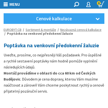
0
MENU
Cenové kalkulace
EUROBYT-CB
/
Sortiment & montáže
/
Nezávazná cenová kalkulace
/ Poptávka na venkovní předokenní žaluzie
Poptávka na venkovní předokenní žaluzie
Uveďte, prosíme, co nejpřesněji Váš požadavek. Pro úspěšné
a rychlé sestavení poptávky nám hodně pomůže vyplnění
následujících údajů.
Montáž provádíme v oblasti do cca 60 km od Českých
Budějovic
. Důvodem je cena dopravy, kterou Vám musíme
naúčtovat a zároveň Vám chceme poskytnout rychlý a cenově
přijatelný pozáruční servis.