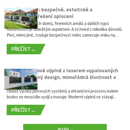
Hliníkový plot: bezpečné, estetické a
bezúdržbové řešení oplocení
Oplocení rodinných domů, firemních areálů a dalších typů
nemovitostí je důležitým aspektem. A to hned z několika důvodů.
Plot, mimo jiné, zvyšuje bezpečnost nebo zamezuje vniku na...
PŘEČÍST ...
Moderní plotové výplně z laserem vypalovaných
kovů: výjimečný design, mimořádná životnost a
žádná údržba
Oblast výroby plotových systémů a ohraničení prostoru kolem
budov se neustále vyvíjí a inovuje. Moderní výplně se stávají...
PŘEČÍST ...
Archiv ...