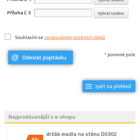
Příloha č. 5
Vybrat soubor
Souhlasím se
zpracováním osobních údajů
* povinné pole
Odeslat poptávku
zpět na přehled
Nejprodávanější v e-shopu
držák madla na stěnu D0302
-5%