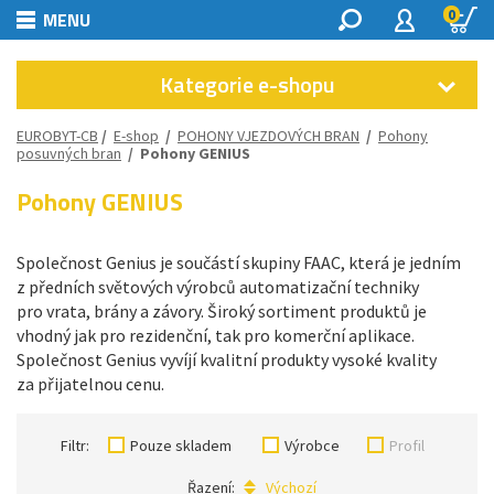
0
MENU
Kategorie e-shopu
EUROBYT-CB
/
E-shop
/
POHONY VJEZDOVÝCH BRAN
/
Pohony
posuvných bran
/
Pohony GENIUS
Pohony GENIUS
Společnost Genius je součástí skupiny FAAC, která je jedním
z předních světových výrobců automatizační techniky
pro vrata, brány a závory. Široký sortiment produktů je
vhodný jak pro rezidenční, tak pro komerční aplikace.
Společnost Genius vyvíjí kvalitní produkty vysoké kvality
za přijatelnou cenu.
Filtr:
Pouze skladem
Výrobce
Profil
Řazení:
Výchozí