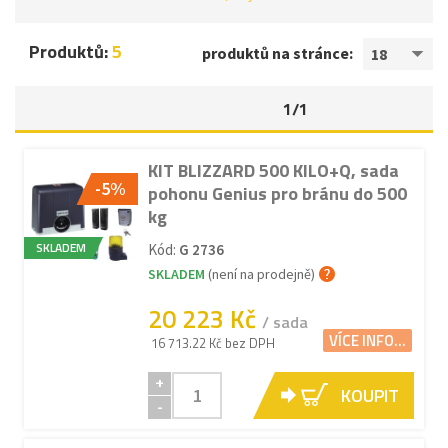
Produktů:
5
produktů na stránce:
18
1/1
KIT BLIZZARD 500 KILO+Q, sada
-5%
pohonu Genius pro bránu do 500
kg
SKLADEM
Kód:
G 2736
SKLADEM
(není na prodejně)
20 223 Kč
/ sada
VÍCE INFO...
16 713.22 Kč bez DPH
+
KOUPIT
-