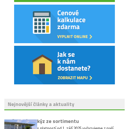
Nejnovější články a aktuality
Vyřazení markýz ze sortimentu
Vážení zákazníci, s platností od 1. září 2025 vyřazujeme z naší