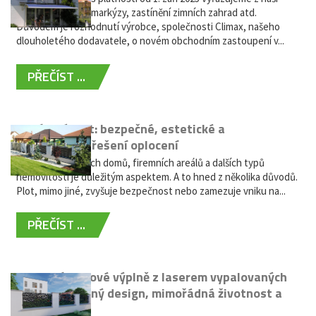
nabídky výsuvné markýzy, zastínění zimních zahrad atd.
Důvodem je rozhodnutí výrobce, společnosti Climax, našeho
dlouholetého dodavatele, o novém obchodním zastoupení v...
PŘEČÍST ...
Hliníkový plot: bezpečné, estetické a
bezúdržbové řešení oplocení
Oplocení rodinných domů, firemních areálů a dalších typů
nemovitostí je důležitým aspektem. A to hned z několika důvodů.
Plot, mimo jiné, zvyšuje bezpečnost nebo zamezuje vniku na...
PŘEČÍST ...
Moderní plotové výplně z laserem vypalovaných
kovů: výjimečný design, mimořádná životnost a
žádná údržba