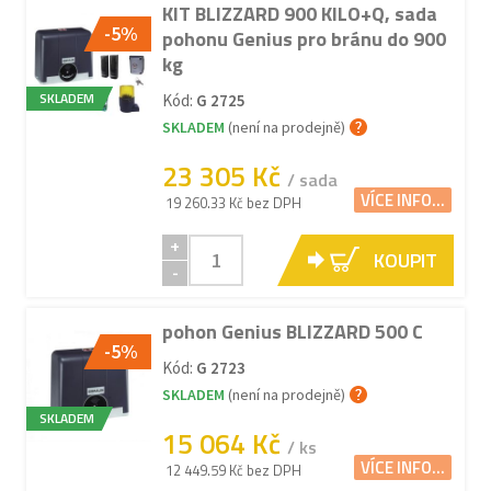
KIT BLIZZARD 900 KILO+Q, sada
-5%
pohonu Genius pro bránu do 900
kg
SKLADEM
Kód:
G 2725
SKLADEM
(není na prodejně)
23 305 Kč
/ sada
VÍCE INFO...
19 260.33 Kč bez DPH
+
KOUPIT
-
pohon Genius BLIZZARD 500 C
-5%
Kód:
G 2723
SKLADEM
(není na prodejně)
SKLADEM
15 064 Kč
/ ks
VÍCE INFO...
12 449.59 Kč bez DPH