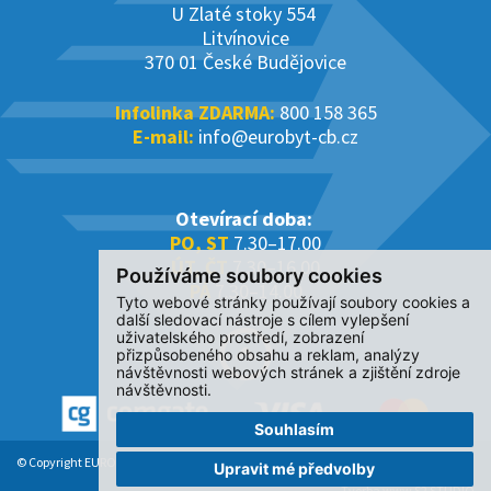
U Zlaté stoky 554
Litvínovice
370 01 České Budějovice
Infolinka ZDARMA:
800 158 365
E-mail:
info@eurobyt-cb.cz
Otevírací doba:
PO, ST
7.30–17.00
ÚT, ČT
7.30–16.00
Používáme soubory cookies
PÁ
7.30–14.00
Tyto webové stránky používají soubory cookies a
další sledovací nástroje s cílem vylepšení
uživatelského prostředí, zobrazení
přizpůsobeného obsahu a reklam, analýzy
návštěvnosti webových stránek a zjištění zdroje
návštěvnosti.
Souhlasím
© Copyright EUROBYT CB s.r.o. 2017-2026. All Rights Reserved.
Upravit mé předvolby
Tvorba www S2 STUDIO