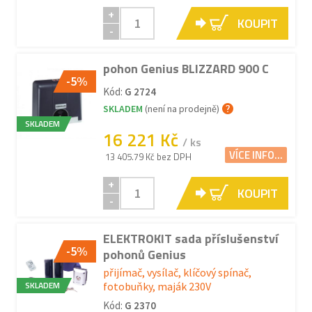
+
KOUPIT
-
pohon Genius BLIZZARD 900 C
-5%
Kód:
G 2724
SKLADEM
(není na prodejně)
SKLADEM
16 221 Kč
/ ks
VÍCE INFO...
13 405.79 Kč bez DPH
+
KOUPIT
-
ELEKTROKIT sada příslušenství
-5%
pohonů Genius
přijímač, vysílač, klíčový spínač,
SKLADEM
fotobuňky, maják 230V
Kód:
G 2370