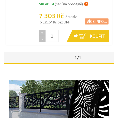
SKLADEM
(není na prodejně)
7 303 Kč
/ sada
VÍCE INFO...
6 035.54 Kč bez DPH
+
KOUPIT
-
1/1