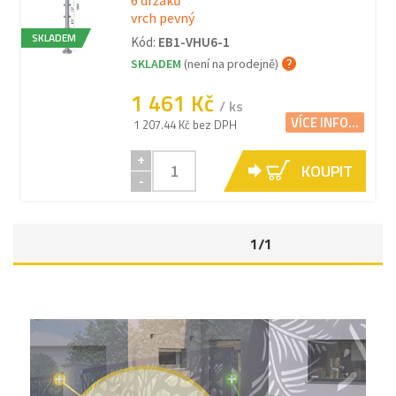
6 držáků
vrch pevný
SKLADEM
Kód:
EB1-VHU6-1
SKLADEM
(není na prodejně)
1 461 Kč
/ ks
VÍCE INFO...
1 207.44 Kč bez DPH
+
KOUPIT
-
1/1