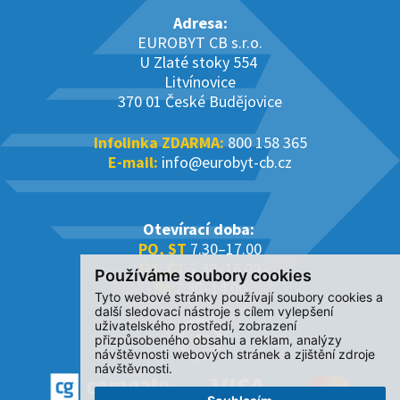
Adresa:
EUROBYT CB s.r.o.
U Zlaté stoky 554
Litvínovice
370 01 České Budějovice
Infolinka ZDARMA:
800 158 365
E-mail:
info@eurobyt-cb.cz
Otevírací doba:
PO, ST
7.30–17.00
ÚT, ČT
7.30–16.00
Používáme soubory cookies
PÁ
7.30–14.00
Tyto webové stránky používají soubory cookies a
další sledovací nástroje s cílem vylepšení
uživatelského prostředí, zobrazení
přizpůsobeného obsahu a reklam, analýzy
návštěvnosti webových stránek a zjištění zdroje
návštěvnosti.