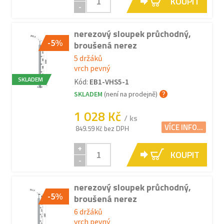
KOUPIT
-
nerezový sloupek průchodný,
-5%
broušená nerez
5 držáků
vrch pevný
SKLADEM
Kód:
EB1-VHS5-1
SKLADEM
(není na prodejně)
1 028 Kč
/ ks
VÍCE INFO...
849.59 Kč bez DPH
+
KOUPIT
-
nerezový sloupek průchodný,
-5%
broušená nerez
6 držáků
vrch pevný