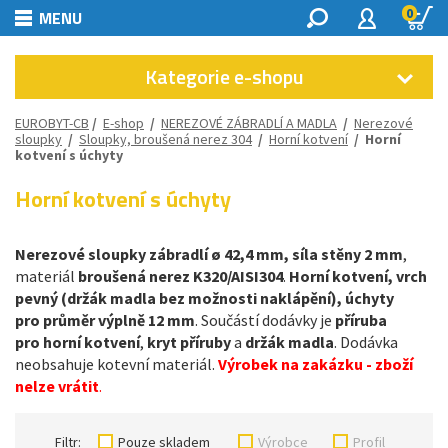
0
MENU
Kategorie e-shopu
EUROBYT-CB
/
E-shop
/
NEREZOVÉ ZÁBRADLÍ A MADLA
/
Nerezové
sloupky
/
Sloupky, broušená nerez 304
/
Horní kotvení
/
Horní
kotvení s úchyty
Horní kotvení s úchyty
Nerezové sloupky zábradlí ø 42,4 mm, síla stěny 2 mm
,
materiál
broušená nerez
K320/AISI304
.
Horní kotvení, vrch
pevný (držák madla bez možnosti naklápění), úchyty
pro průměr výplně 12 mm
. Součástí dodávky je
příruba
pro horní kotvení
,
kryt příruby
a
držák madla
. Dodávka
neobsahuje kotevní materiál.
Výrobek na zakázku - zboží
nelze vrátit
.
Filtr:
Pouze skladem
Výrobce
Profil