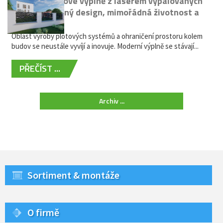
Moderní plotové výplně z laserem vypalovaných
kovů: výjimečný design, mimořádná životnost a
žádná údržba
Oblast výroby plotových systémů a ohraničení prostoru kolem
budov se neustále vyvíjí a inovuje. Moderní výplně se stávají...
PŘEČÍST ...
Archiv ...
Sortiment & montáže
O firmě