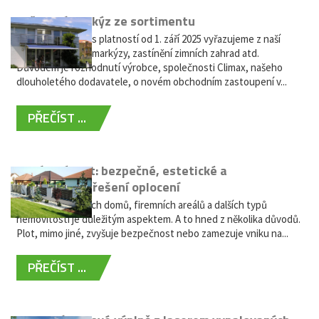
Vyřazení markýz ze sortimentu
Vážení zákazníci, s platností od 1. září 2025 vyřazujeme z naší
nabídky výsuvné markýzy, zastínění zimních zahrad atd.
Důvodem je rozhodnutí výrobce, společnosti Climax, našeho
dlouholetého dodavatele, o novém obchodním zastoupení v...
PŘEČÍST ...
Hliníkový plot: bezpečné, estetické a
bezúdržbové řešení oplocení
Oplocení rodinných domů, firemních areálů a dalších typů
nemovitostí je důležitým aspektem. A to hned z několika důvodů.
Plot, mimo jiné, zvyšuje bezpečnost nebo zamezuje vniku na...
PŘEČÍST ...