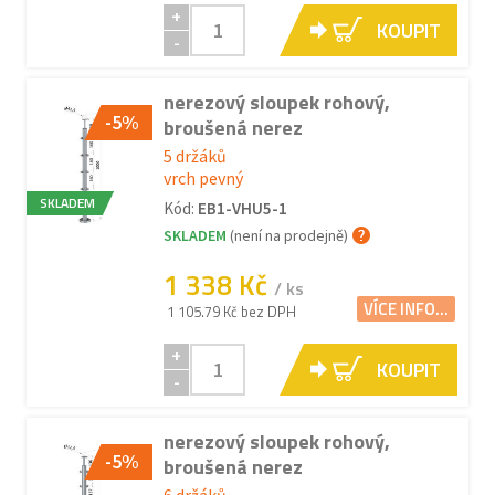
+
KOUPIT
-
nerezový sloupek rohový,
-5%
broušená nerez
5 držáků
vrch pevný
SKLADEM
Kód:
EB1-VHU5-1
SKLADEM
(není na prodejně)
1 338 Kč
/ ks
VÍCE INFO...
1 105.79 Kč bez DPH
+
KOUPIT
-
nerezový sloupek rohový,
-5%
broušená nerez