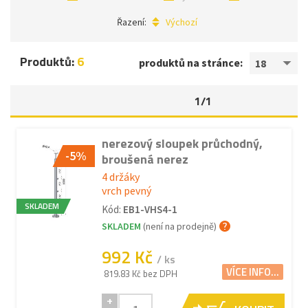
Řazení:
Výchozí
Produktů:
6
produktů na stránce:
18
1/1
nerezový sloupek průchodný,
-5%
broušená nerez
4 držáky
vrch pevný
SKLADEM
Kód:
EB1-VHS4-1
SKLADEM
(není na prodejně)
992 Kč
/ ks
VÍCE INFO...
819.83 Kč bez DPH
+