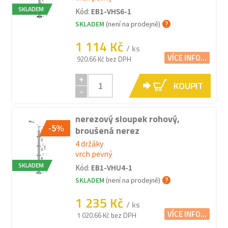
SKLADEM
Kód:
EB1-VHS6-1
SKLADEM
(není na prodejně)
1 114 Kč
/ ks
VÍCE INFO...
920.66 Kč bez DPH
+
KOUPIT
-
nerezový sloupek rohový,
-5%
broušená nerez
4 držáky
vrch pevný
SKLADEM
Kód:
EB1-VHU4-1
SKLADEM
(není na prodejně)
1 235 Kč
/ ks
VÍCE INFO...
1 020.66 Kč bez DPH