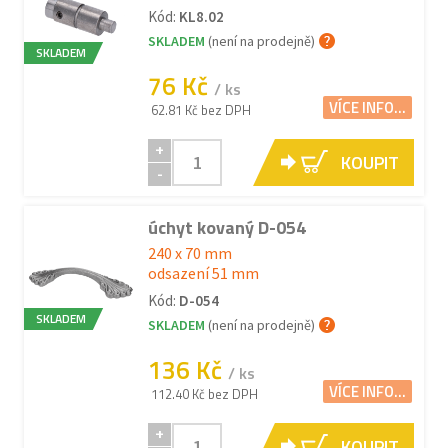
Kód:
KL8.02
SKLADEM
(není na prodejně)
SKLADEM
76 Kč
/ ks
VÍCE INFO...
62.81 Kč bez DPH
+
KOUPIT
-
úchyt kovaný D-054
240 x 70 mm
odsazení 51 mm
Kód:
D-054
SKLADEM
SKLADEM
(není na prodejně)
136 Kč
/ ks
VÍCE INFO...
112.40 Kč bez DPH
+
KOUPIT