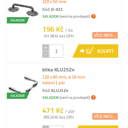
210 x 50 mm
Kód:
D-022
SKLADEM
(není na prodejně)
SKLADEM
196 Kč
/ ks
VÍCE INFO...
161.98 Kč bez DPH
+
KOUPIT
-
klika KLU25Zn
120 x 80 mm, ø 18 mm
balení 1 pár
Kód:
KLU25Zn
SKLADEM
SKLADEM
(není na prodejně)
471 Kč
/ pár
VÍCE INFO...
389.26 Kč bez DPH