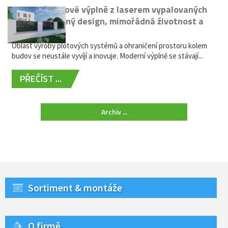
Moderní plotové výplně z laserem vypalovaných
kovů: výjimečný design, mimořádná životnost a
žádná údržba
Oblast výroby plotových systémů a ohraničení prostoru kolem
budov se neustále vyvíjí a inovuje. Moderní výplně se stávají...
PŘEČÍST ...
Archiv ...
Sortiment & montáže
O firmě