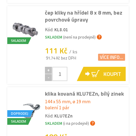
čep kliky na hřídel 8 x 8 mm, bez
povrchové úpravy
Kód:
KL8.01
SKLADEM
(není na prodejně)
SKLADEM
111 Kč
/ ks
VÍCE INFO...
91.74 Kč bez DPH
+
KOUPIT
-
klika kovaná KLU7EZn, bílý zinek
144 x 55 mm, ø 19 mm
balení 1 pár
DOPRODEJ
Kód:
KLU7EZn
SKLADEM
SKLADEM
(i na prodejně)