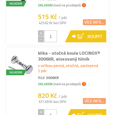
SKLADEM
SKLADEM
(není na prodejně)
515 Kč
/ pár
VÍCE INFO...
425.62 Kč bez DPH
+
KOUPIT
-
klika - otočná koule LOCINOX®
3006KR, eloxovaný hliník
s volbou pevná, otočná, zaslepená
1 pár
SKLADEM
Kód:
3006KR
SKLADEM
(není na prodejně)
820 Kč
/ pár
VÍCE INFO...
677.69 Kč bez DPH
+