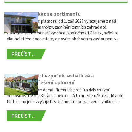
Vyřazení markýz ze sortimentu
Vážení zákazníci, s platností od 1. září 2025 vyřazujeme z naší
nabídky výsuvné markýzy, zastínění zimních zahrad atd.
Důvodem je rozhodnutí výrobce, společnosti Climax, našeho
dlouholetého dodavatele, o novém obchodním zastoupení v...
PŘEČÍST ...
Hliníkový plot: bezpečné, estetické a
bezúdržbové řešení oplocení
Oplocení rodinných domů, firemních areálů a dalších typů
nemovitostí je důležitým aspektem. A to hned z několika důvodů.
Plot, mimo jiné, zvyšuje bezpečnost nebo zamezuje vniku na...
PŘEČÍST ...