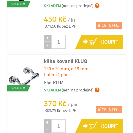
SKLADEM
SKLADEM
(není na prodejně)
450 Kč
/ ks
VÍCE INFO...
371.90 Kč bez DPH
+
KOUPIT
-
klika kovaná KLU8
130 x 70 mm, ø 19 mm
balení 1 pár
Kód:
KLU8
SKLADEM
SKLADEM
(není na prodejně)
370 Kč
/ pár
VÍCE INFO...
305.79 Kč bez DPH
+
KOUPIT
-