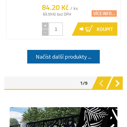
84.20 Kč
/ ks
VÍCE INFO...
69.59 Kč bez DPH
+
KOUPIT
-
Načíst další produkty ...
1/9