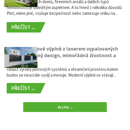
Oplocení rodinných domů, firemních areálů a dalších typů
nemovitostí je důležitým aspektem. A to hned z několika důvodů.
Plot, mimo jiné, zvyšuje bezpečnost nebo zamezuje vniku na...
PŘEČÍST ...
Moderní plotové výplně z laserem vypalovaných
kovů: výjimečný design, mimořádná životnost a
žádná údržba
Oblast výroby plotových systémů a ohraničení prostoru kolem
budov se neustále vyvíjí a inovuje. Moderní výplně se stávají...
PŘEČÍST ...
Archiv ...