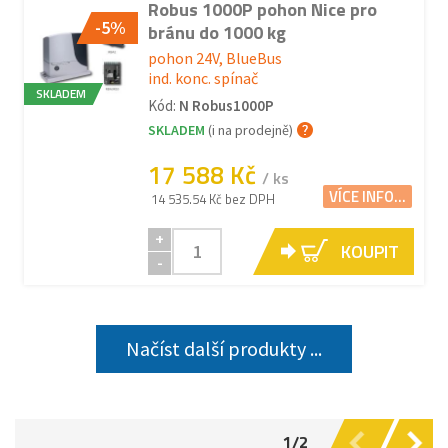
Robus 1000P pohon Nice pro
-5%
bránu do 1000 kg
pohon 24V, BlueBus
ind. konc. spínač
SKLADEM
Kód:
N Robus1000P
SKLADEM
(i na prodejně)
17 588 Kč
/ ks
VÍCE INFO...
14 535.54 Kč bez DPH
+
KOUPIT
-
Načíst další produkty ...
1/2