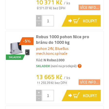
10 371 Kč
/ ks
VÍCE INFO...
8 571.07 Kč bez DPH
+
KOUPIT
-
Robus 1000 pohon Nice pro
-5%
bránu do 1000 kg
pohon 24V, BlueBus
mech.konc.spínače
SKLADEM
Kód:
N Robus1000
SKLADEM
(není na prodejně)
13 665 Kč
/ ks
VÍCE INFO...
11 293.39 Kč bez DPH
+
KOUPIT
-