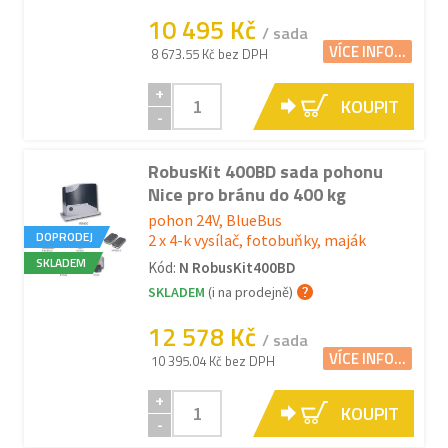
10 495 Kč
/ sada
VÍCE INFO...
8 673.55 Kč bez DPH
+
KOUPIT
-
RobusKit 400BD sada pohonu
Nice pro bránu do 400 kg
pohon 24V, BlueBus
DOPRODEJ
2 x 4-k vysílač, fotobuňky, maják
SKLADEM
Kód:
N RobusKit400BD
SKLADEM
(i na prodejně)
12 578 Kč
/ sada
VÍCE INFO...
10 395.04 Kč bez DPH
+
KOUPIT
-