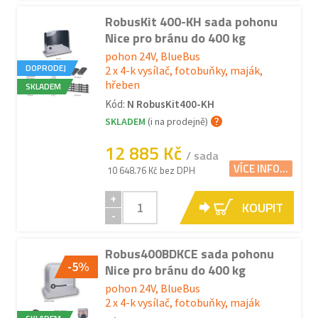
RobusKit 400-KH sada pohonu
Nice pro bránu do 400 kg
pohon 24V, BlueBus
DOPRODEJ
2 x 4-k vysílač, fotobuňky, maják,
hřeben
SKLADEM
Kód:
N RobusKit400-KH
SKLADEM
(i na prodejně)
12 885 Kč
/ sada
VÍCE INFO...
10 648.76 Kč bez DPH
+
KOUPIT
-
Robus400BDKCE sada pohonu
-5%
Nice pro bránu do 400 kg
pohon 24V, BlueBus
2 x 4-k vysílač, fotobuňky, maják