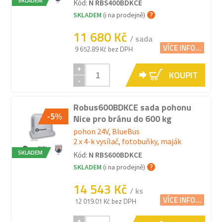
SKLADEM
Kód:
N RBS400BDKCE
SKLADEM
(i na prodejně)
11 680 Kč
/ sada
VÍCE INFO...
9 652.89 Kč bez DPH
+
KOUPIT
-
Robus600BDKCE sada pohonu
-5%
Nice pro bránu do 600 kg
pohon 24V, BlueBus
2 x 4-k vysílač, fotobuňky, maják
SKLADEM
Kód:
N RBS600BDKCE
SKLADEM
(i na prodejně)
14 543 Kč
/ ks
VÍCE INFO...
12 019.01 Kč bez DPH
+