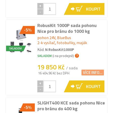
+
KOUPIT
-
RobusKit 1000P sada pohonu
-5%
Nice pro bránu do 1000 kg
pohon 24V, BlueBus
2-k vysílač, fotobuňky, maják
SKLADEM
Kód:
N RobusKit1000P
SKLADEM
(i na prodejně)
19 850 Kč
/ sada
VÍCE INFO...
16 404.96 Kč bez DPH
+
KOUPIT
-
SLIGHT400 KCE sada pohonu Nice
-5%
pro bránu do 400 kg