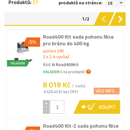
Produktů:
27
produktů na stránce:
18
1/2
Road400 Kit sada pohonu Nice
-5%
pro bránu do 400 kg
pohon 24V
2 x 2-k vysílač
SKLADEM
Kód:
N Road400Kit
SKLADEM
(i na prodejně)
8 018 Kč
/ sada
VÍCE INFO...
6 626.45 Kč bez DPH
+
KOUPIT
-
Road400 Kit-Z sada pohonu Nice