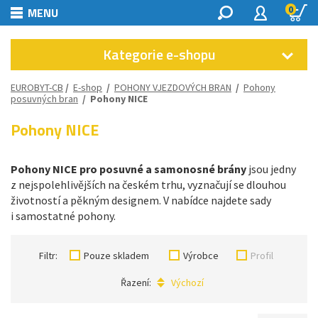
0
MENU
Kategorie e-shopu
EUROBYT-CB
/
E-shop
/
POHONY VJEZDOVÝCH BRAN
/
Pohony
posuvných bran
/
Pohony NICE
Pohony NICE
Pohony NICE pro posuvné a samonosné brány
jsou jedny
z nejspolehlivějších na českém trhu, vyznačují se dlouhou
životností a pěkným designem. V nabídce najdete sady
i samostatné pohony.
Filtr:
Pouze skladem
Výrobce
Profil
Řazení:
Výchozí