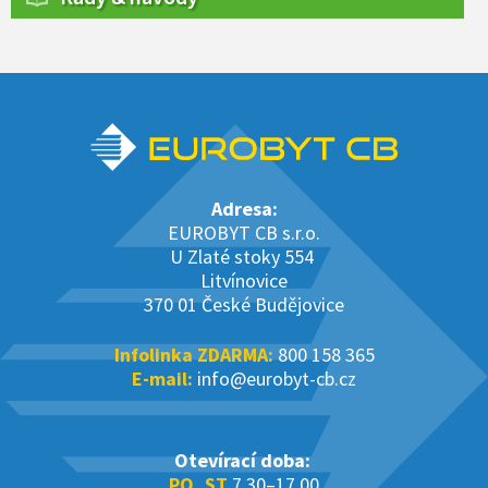
Adresa:
EUROBYT CB s.r.o.
U Zlaté stoky 554
Litvínovice
370 01 České Budějovice
Infolinka ZDARMA:
800 158 365
E-mail:
info@eurobyt-cb.cz
Otevírací doba:
PO, ST
7.30–17.00