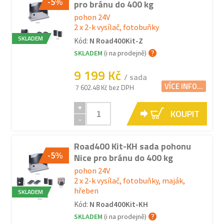
-5%
pro bránu do 400 kg
pohon 24V
2 x 2-k vysílač, fotobuňky
SKLADEM
Kód:
N Road400Kit-Z
SKLADEM
(i na prodejně)
9 199 Kč
/ sada
VÍCE INFO...
7 602.48 Kč bez DPH
+
KOUPIT
-
Road400 Kit-KH sada pohonu
-5%
Nice pro bránu do 400 kg
pohon 24V
2 x 2-k vysílač, fotobuňky, maják,
hřeben
SKLADEM
Kód:
N Road400Kit-KH
SKLADEM
(i na prodejně)