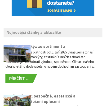
Nejnovější články a aktuality
Vyřazení markýz ze sortimentu
Vážení zákazníci, s platností od 1. září 2025 vyřazujeme z naší
nabídky výsuvné markýzy, zastínění zimních zahrad atd.
Důvodem je rozhodnutí výrobce, společnosti Climax, našeho
dlouholetého dodavatele, o novém obchodním zastoupení v...
PŘEČÍST ...
Hliníkový plot: bezpečné, estetické a
bezúdržbové řešení oplocení