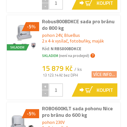
KOUPIT
-
Robus800BDKCE sada pro bránu
-5%
do 800 kg
pohon 24V, BlueBus
2 x 4-k vysílač, fotobuňky, maják
SKLADEM
Kód:
N RBS800BDKCE
SKLADEM
(není na prodejně)
15 879 Kč
/ ks
VÍCE INFO...
13 123.14 Kč bez DPH
+
KOUPIT
-
ROBO600KLT sada pohonu Nice
-5%
pro bránu do 600 kg
pohon 230V