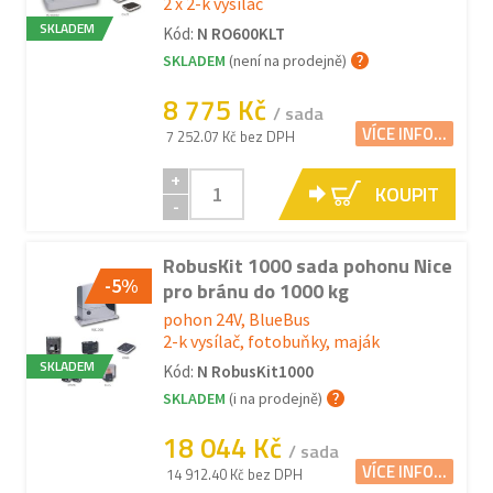
2 x 2-k vysílač
SKLADEM
Kód:
N RO600KLT
SKLADEM
(není na prodejně)
8 775 Kč
/ sada
VÍCE INFO...
7 252.07 Kč bez DPH
+
KOUPIT
-
RobusKit 1000 sada pohonu Nice
-5%
pro bránu do 1000 kg
pohon 24V, BlueBus
2-k vysílač, fotobuňky, maják
SKLADEM
Kód:
N RobusKit1000
SKLADEM
(i na prodejně)
18 044 Kč
/ sada
VÍCE INFO...
14 912.40 Kč bez DPH