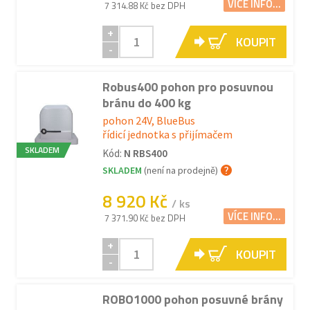
VÍCE INFO...
7 314.88 Kč bez DPH
+
KOUPIT
-
Robus400 pohon pro posuvnou
bránu do 400 kg
pohon 24V, BlueBus
řídicí jednotka s přijímačem
SKLADEM
Kód:
N RBS400
SKLADEM
(není na prodejně)
8 920 Kč
/ ks
VÍCE INFO...
7 371.90 Kč bez DPH
+
KOUPIT
-
ROBO1000 pohon posuvné brány