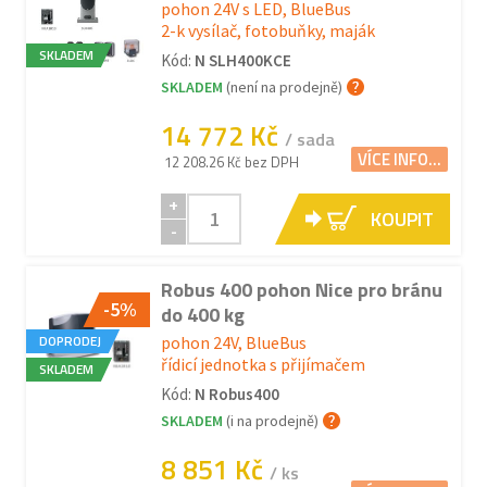
pohon 24V s LED, BlueBus
2-k vysílač, fotobuňky, maják
SKLADEM
Kód:
N SLH400KCE
SKLADEM
(není na prodejně)
14 772 Kč
/ sada
VÍCE INFO...
12 208.26 Kč bez DPH
+
KOUPIT
-
Robus 400 pohon Nice pro bránu
-5%
do 400 kg
DOPRODEJ
pohon 24V, BlueBus
řídicí jednotka s přijímačem
SKLADEM
Kód:
N Robus400
SKLADEM
(i na prodejně)
8 851 Kč
/ ks