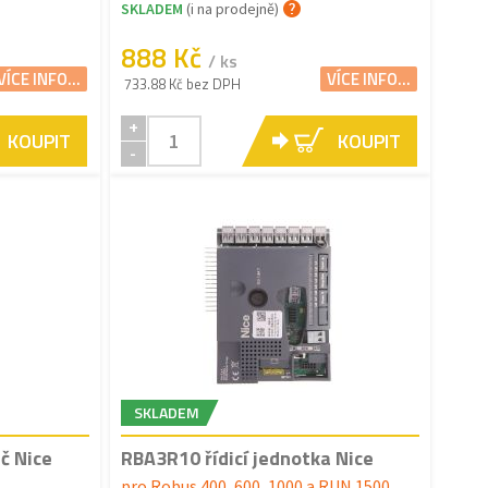
SKLADEM
(i na prodejně)
888 Kč
/ ks
VÍCE INFO...
VÍCE INFO...
733.88 Kč bez DPH
+
KOUPIT
KOUPIT
-
SKLADEM
č Nice
RBA3R10 řídicí jednotka Nice
pro Robus 400, 600, 1000 a RUN 1500