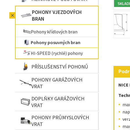
SKLAD
POHONY VJEZDOVÝCH
BRAN
Pohony křídlových bran
Pohony posuvných bran
HI-SPEED (rychlé) pohony
PŘÍSLUŠENSTVÍ POHONŮ
Podr
POHONY GARÁŽOVÝCH
NICE 
VRAT
Tech
DOPLŇKY GARÁŽOVÝCH
max
VRAT
nap
POHONY PRŮMYSLOVÝCH
ver
VRAT
max