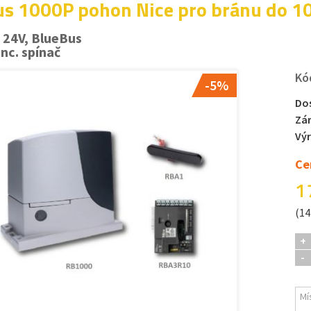
s 1000P pohon Nice pro bránu do 1
 24V, BlueBus
onc. spínač
Kó
-5%
Do
Zá
Vý
Ce
1
(14
+
-