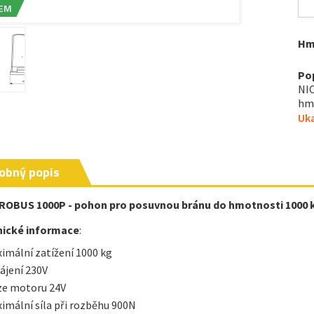
EM
Hm
Po
NIC
hmo
Uka
obný popis
ROBUS 1000P - pohon pro posuvnou bránu do hmotnosti 1000 
nické informace
:
imální zatížení 1000 kg
ájení 230V
ze motoru 24V
imální síla při rozběhu 900N