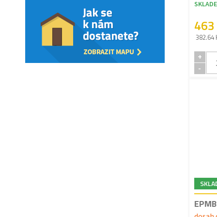
SKLAD
463
382.64 
+
-
SKLA
EPMB 
dosah 