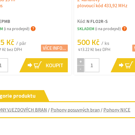
us
plovoucí kód 433,92 MHz
 EPMB
Kód:
N FLO2R-S
EM
(i na prodejně)
SKLADEM
(i na prodejně)
15 Kč
500 Kč
/ pár
/ ks
VÍCE INFO...
7 Kč bez DPH
413.22 Kč bez DPH
+
KOUPIT
-
gorie produktu
NY VJEZDOVÝCH BRAN
/
Pohony posuvných bran
/
Pohony NICE