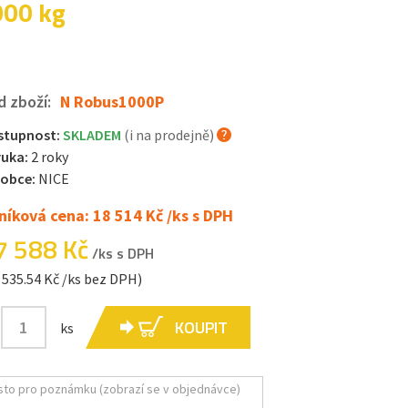
000 kg
d zboží:
N Robus1000P
stupnost:
SKLADEM
(i na prodejně)
ruka:
2 roky
robce:
NICE
níková cena: 18 514 Kč /ks s DPH
7 588 Kč
/ks s DPH
 535.54 Kč /ks bez DPH)
KOUPIT
ks