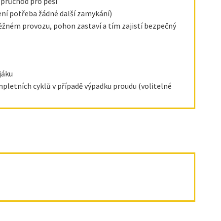
 průchod pro pěší
není potřeba žádné další zamykání)
běžném provozu, pohon zastaví a tím zajistí bezpečný
jáku
pletních cyklů v případě výpadku proudu (volitelné