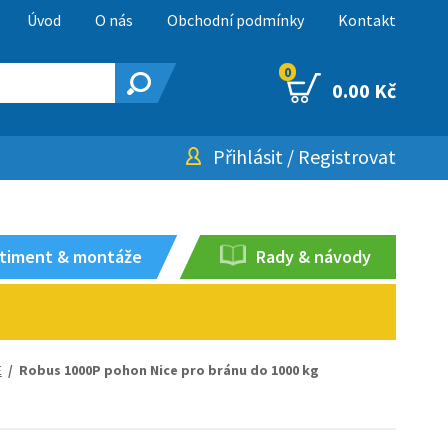
Úvod
O nás
Obchodní podmínky
Kontakt
0
0.00 Kč
Přihlásit
/
Registrovat
timent & montáže
Rady & návody
E
/ Robus 1000P pohon Nice pro bránu do 1000 kg