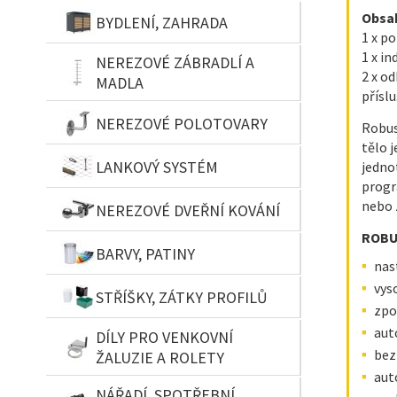
Obsah
BYDLENÍ, ZAHRADA
1 x p
1 x i
NEREZOVÉ ZÁBRADLÍ A
2 x od
MADLA
přísl
NEREZOVÉ POLOTOVARY
Robus
tělo 
LANKOVÝ SYSTÉM
jedno
progr
nebo 
NEREZOVÉ DVEŘNÍ KOVÁNÍ
ROBUS
BARVY, PATINY
nas
vys
STŘÍŠKY, ZÁTKY PROFILŮ
zpo
aut
DÍLY PRO VENKOVNÍ
bez
ŽALUZIE A ROLETY
aut
NÁŘADÍ, SPOTŘEBNÍ