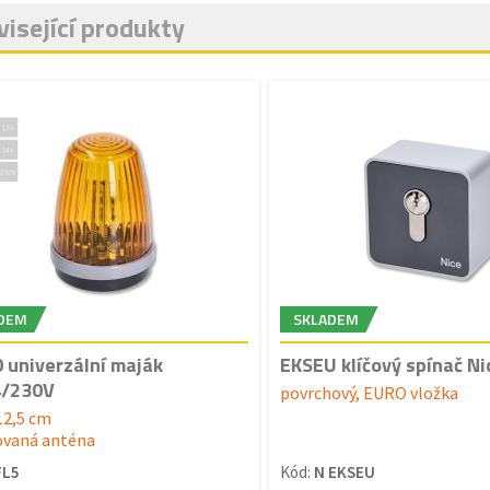
isející produkty
DEM
SKLADEM
 univerzální maják
EKSEU klíčový spínač Ni
4/230V
povrchový, EURO vložka
 12,5 cm
ovaná anténa
FL5
Kód:
N EKSEU