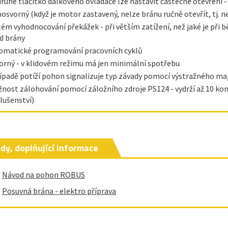
druhé tlačítko dálkového ovladače lze nastavit částečné otevření -
osvorný (když je motor zastavený, nelze bránu ručně otevřít, tj. 
tém vyhodnocování překážek - při větším zatížení, než jaké je při 
d brány
omatické programování pracovních cyklů
orný - v klidovém režimu má jen minimální spotřebu
řípadě potíží pohon signalizuje typ závady pomocí výstražného ma
nost zálohování pomocí záložního zdroje PS124 - vydrží až 10 kom
slušenství)
dy, doplňující informace
Návod na pohon ROBUS
Posuvná brána - elektro příprava