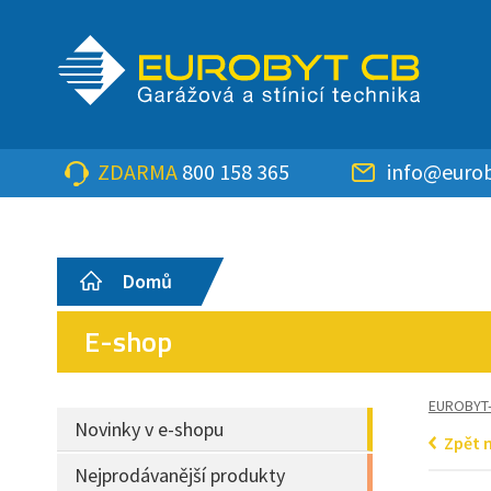
ZDARMA
800 158 365
info@eurob
Domů
E-shop
EUROBYT
Novinky v e-shopu
Zpět 
Nejprodávanější produkty