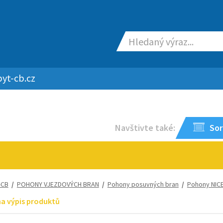
yt-cb.cz
Navštivte také:
Sor
-CB
/
POHONY VJEZDOVÝCH BRAN
/
Pohony posuvných bran
/
Pohony NIC
na výpis produktů