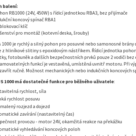
 balení:
ohon RB1000 (24V, 450W) s řídicí jednotkou RBA3, bez přijímače
ndukční koncový spínač RBA1
blokovací klíč
ušenství pro montáž (kotevní deska, šrouby)
 1000 je rychlý a silný pohon pro posuvné nebo samonosné brány 
je z hliníkové slitiny s epoxidovým nástřikem. Řídicí jednotka poho
tky, fotobuněk a dalších bezpečnostních prvků pouze 2 vodiči bez 
amovatelných funkcí je vestavěná, umístěná uvnitř motoru. Při vý
zavřít ručně. Možnost mechanických nebo indukčních koncových s
 1000 má dostatečné funkce pro běžného uživatele
:
tavitelná rychlost, síla
oká rychlost posuvu
malený rozjezd a dojezd
omatické zavírání (nastavitelný čas)
pečnost provozu - motor 24V, okamžitá reakce na překážku
omatické vyhledávání koncových poloh