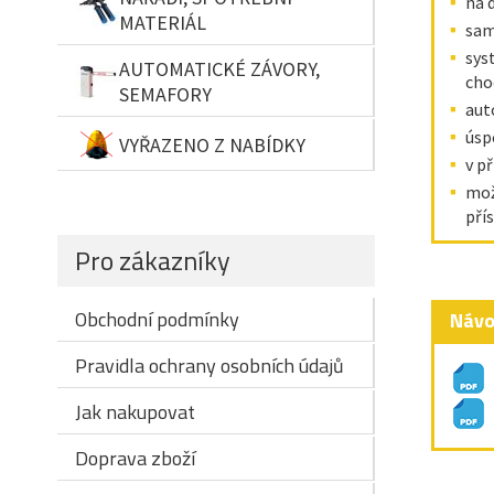
na 
MATERIÁL
sam
sys
AUTOMATICKÉ ZÁVORY,
cho
SEMAFORY
aut
úsp
VYŘAZENO Z NABÍDKY
v p
mož
pří
Pro zákazníky
Obchodní podmínky
Návo
Pravidla ochrany osobních údajů
Jak nakupovat
Doprava zboží