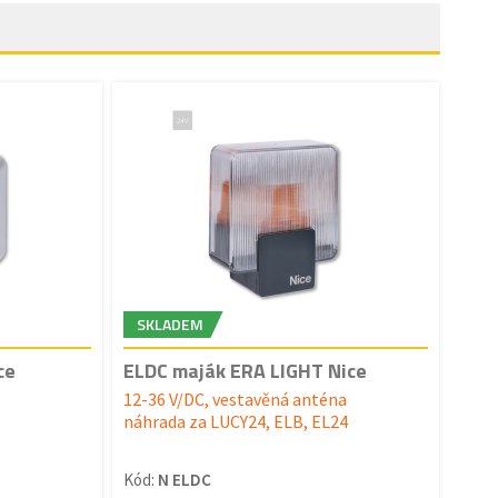
SKLADEM
ce
ELDC maják ERA LIGHT Nice
12-36 V/DC, vestavěná anténa
náhrada za LUCY24, ELB, EL24
Kód:
N ELDC