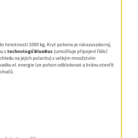
do hmotnosti 1000 kg. Kryt pohonu je nárazuvzdorný,
nu s
technologií BlueBus
(umožňuje připojení řídicí
ohledu na jejich polaritu) s velkým množstvím
padku el. energie lze pohon odblokovat a bránu otevřít
pínačů.