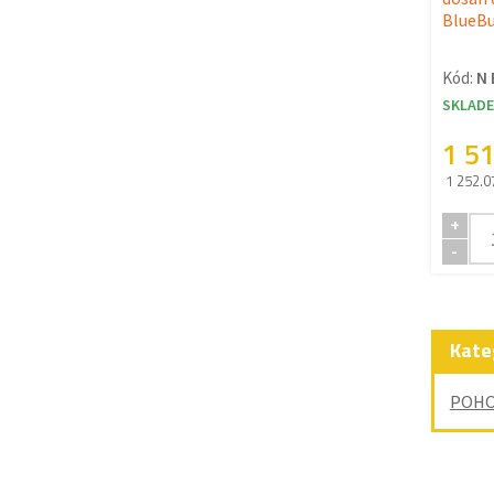
BlueB
Kód:
N
SKLAD
1 5
1 252.0
+
-
Kate
POHO