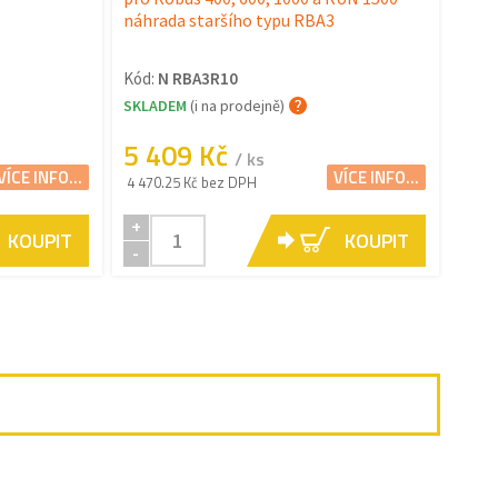
náhrada staršího typu RBA3
Kód:
N RBA3R10
SKLADEM
(i na prodejně)
5 409 Kč
/ ks
VÍCE INFO...
VÍCE INFO...
4 470.25 Kč bez DPH
+
KOUPIT
KOUPIT
-