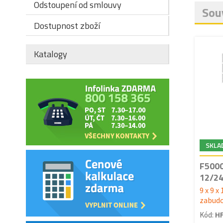
Odstoupení od smlouvy
Souv
Dostupnost zboží
Katalogy
SKLA
F5000
12/2
9 x 9 x
zabud
Kód:
H