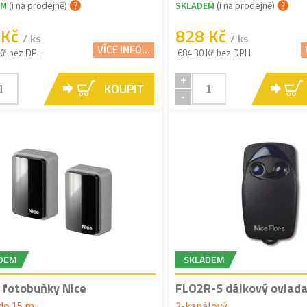
EM
(i na prodejně)
SKLADEM
(i na prodejně)
 Kč
828 Kč
/ ks
/ ks
VÍCE INFO...
Kč bez DPH
684.30 Kč bez DPH
+
KOUPIT
-
DEM
SKLADEM
fotobuňky Nice
FLO2R-S dálkový ovlada
do 15 m
2-kanálový