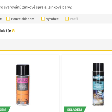
ro svařování, zinkové spreje, zinkové barvy.
r:
Pouze skladem
Výrobce
Profil
duktů:
8
DEM
SKLADEM