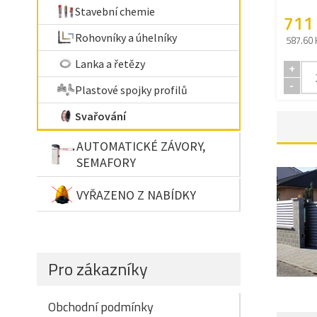
Stavební chemie
711
Rohovníky a úhelníky
587.60 
Lanka a řetězy
+
-
Plastové spojky profilů
Svařování
AUTOMATICKÉ ZÁVORY,
SEMAFORY
VYŘAZENO Z NABÍDKY
Pro zákazníky
Obchodní podmínky