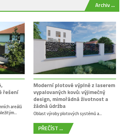
Archiv ...
é,
Moderní plotové výplně z laserem
é řešení
vypalovaných kovů: výjimečný
design, mimořádná životnost a
žádná údržba
mních areálů
ležitým...
Oblast výroby plotových systémů a...
PŘEČÍST ...