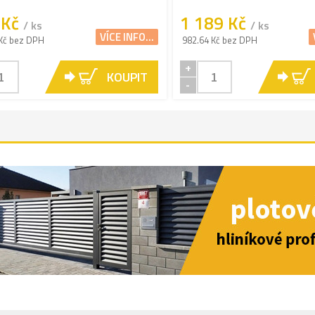
 Kč
1 189 Kč
/ ks
/ ks
VÍCE INFO...
Kč bez DPH
982.64 Kč bez DPH
+
KOUPIT
-