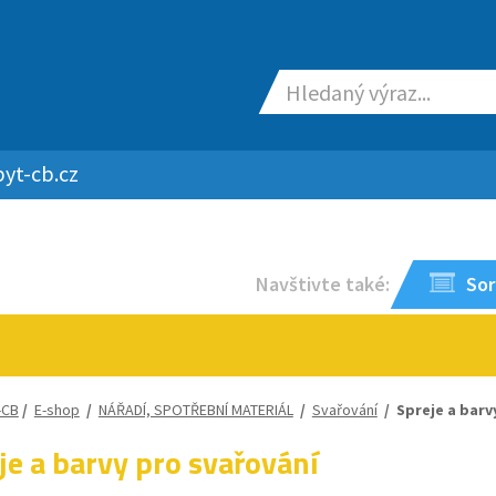
yt-cb.cz
Navštivte také:
Sor
-CB
/
E-shop
/
NÁŘADÍ, SPOTŘEBNÍ MATERIÁL
/
Svařování
/
Spreje a barv
je a barvy pro svařování