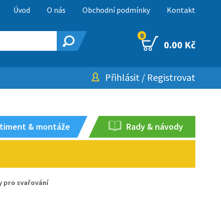
Úvod
O nás
Obchodní podmínky
Kontakt
0
0.00 Kč
Přihlásit
/
Registrovat
timent & montáže
Rady & návody
y pro svařování