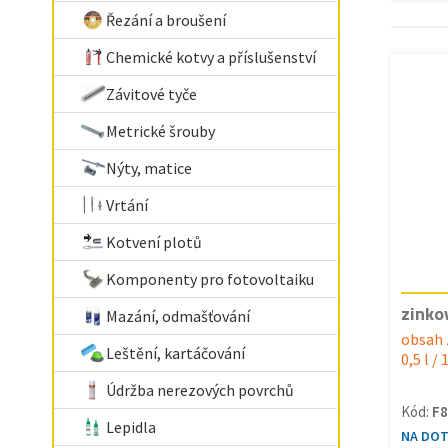
Řezání a broušení
Chemické kotvy a příslušenství
Závitové tyče
Metrické šrouby
Nýty, matice
Vrtání
Kotvení plotů
Komponenty pro fotovoltaiku
zinko
Mazání, odmašťování
obsah 
Leštění, kartáčování
0,5 l / 
Údržba nerezových povrchů
Kód:
F8
Lepidla
NA DO