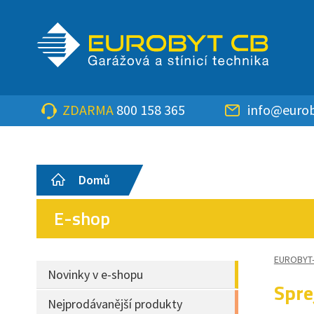
ZDARMA
800 158 365
info@eurob
Domů
E-shop
EUROBYT
Novinky v e-shopu
Spre
Nejprodávanější produkty