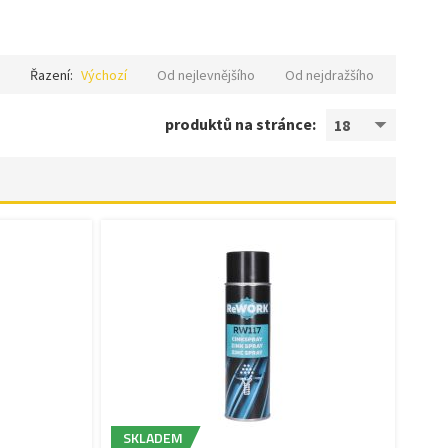
Řazení:
Výchozí
Od nejlevnějšího
Od nejdražšího
produktů na stránce:
18
SKLADEM