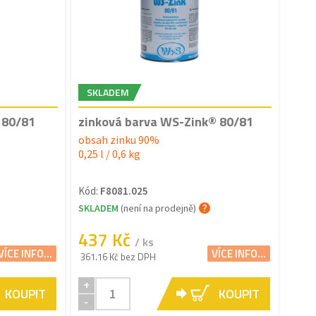
SKLADEM
 80/81
zinková barva WS-Zink® 80/81
obsah zinku 90%
0,25 l / 0,6 kg
Kód:
F8081.025
SKLADEM
(není na prodejně)
437 Kč
/ ks
VÍCE INFO...
VÍCE INFO...
361.16 Kč bez DPH
+
KOUPIT
KOUPIT
-