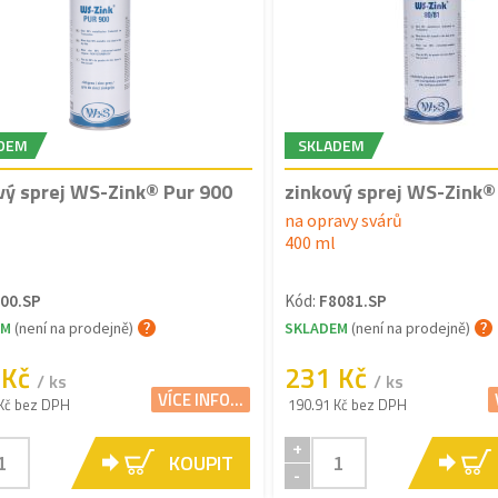
DEM
SKLADEM
vý sprej WS-Zink® Pur 900
zinkový sprej WS-Zink®
na opravy svárů
400 ml
00.SP
Kód:
F8081.SP
EM
(není na prodejně)
SKLADEM
(není na prodejně)
 Kč
231 Kč
/ ks
/ ks
VÍCE INFO...
Kč bez DPH
190.91 Kč bez DPH
+
KOUPIT
-