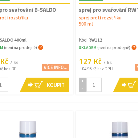
 pro svařování B-SALDO
sprej pro svařování RW
roti rozstřiku
sprej proti rozstřiku
500 ml
SALDO 400ml
Kód:
RW112
EM
(není na prodejně)
SKLADEM
(není na prodejně)
 Kč
127 Kč
/ ks
/ ks
VÍCE INFO...
Kč bez DPH
104.96 Kč bez DPH
+
KOUPIT
-