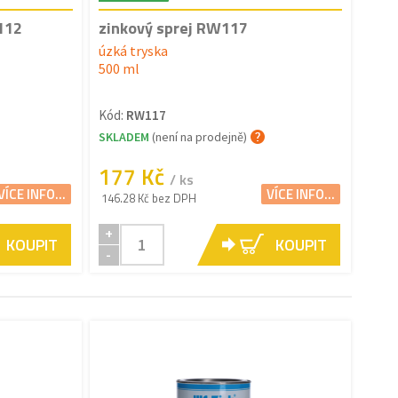
112
zinkový sprej RW117
úzká tryska
500 ml
Kód:
RW117
SKLADEM
(není na prodejně)
177 Kč
/ ks
VÍCE INFO...
VÍCE INFO...
146.28 Kč bez DPH
+
KOUPIT
KOUPIT
-