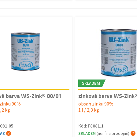
SKLADEM
vá barva WS-Zink® 80/81
zinková barva WS-Zink
zinku 90%
obsah zinku 90%
1,2 kg
1 l / 2,3 kg
081.05
Kód:
F8081.1
TAZ
SKLADEM
(není na prodejně)