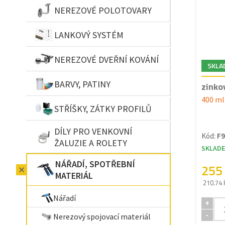
NEREZOVÉ POLOTOVARY
LANKOVÝ SYSTÉM
NEREZOVÉ DVEŘNÍ KOVÁNÍ
SKLA
BARVY, PATINY
zinko
400 ml
STŘÍŠKY, ZÁTKY PROFILŮ
DÍLY PRO VENKOVNÍ
Kód:
F9
ŽALUZIE A ROLETY
SKLAD
NÁŘADÍ, SPOTŘEBNÍ
255
MATERIÁL
210.74 
Nářadí
+
-
Nerezový spojovací materiál