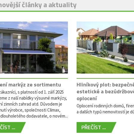
ovější články a aktuality
ení markýz ze sortimentu
Hliníkový plot: bezpečn
estetické a bezúdržbov
ákazníci, s platností od 1. září 2025
oplocení
eme z naší nabídky výsuvné markýzy,
ní zimních zahrad atd. Důvodem je
Oplocení rodinných domů, fire
utí výrobce, společnosti Climax,
a dalších typů nemovitostí je dů
dlouholetého dodavatele, o novém...
ÍST ...
PŘEČÍST ...