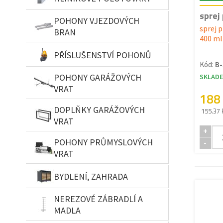
sprej
POHONY VJEZDOVÝCH
sprej p
BRAN
400 ml
PŘÍSLUŠENSTVÍ POHONŮ
Kód:
B-
POHONY GARÁŽOVÝCH
SKLAD
VRAT
188
DOPLŇKY GARÁŽOVÝCH
155.37 
VRAT
+
POHONY PRŮMYSLOVÝCH
-
VRAT
BYDLENÍ, ZAHRADA
NEREZOVÉ ZÁBRADLÍ A
MADLA