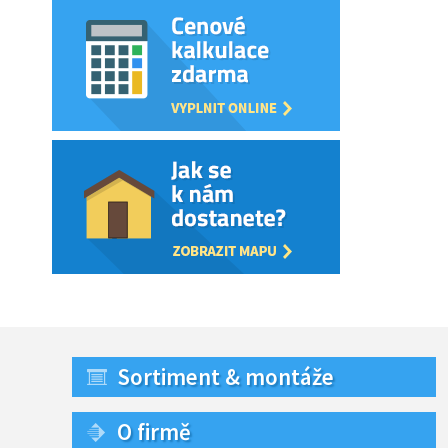
Sortiment & montáže
O firmě