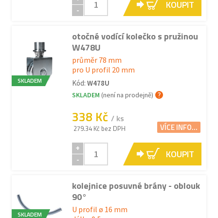
KOUPIT
-
otočné vodící kolečko s pružinou
W478U
průměr 78 mm
pro U profil 20 mm
SKLADEM
Kód:
W478U
SKLADEM
(není na prodejně)
338 Kč
/ ks
VÍCE INFO...
279.34 Kč bez DPH
+
KOUPIT
-
kolejnice posuvné brány - oblouk
90°
U profil ø 16 mm
SKLADEM