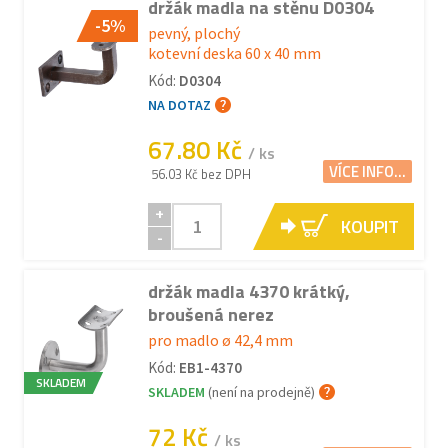
držák madla na stěnu D0304
-5%
pevný, plochý
kotevní deska 60 x 40 mm
Kód:
D0304
NA DOTAZ
67.80 Kč
/ ks
VÍCE INFO...
56.03 Kč bez DPH
+
KOUPIT
-
držák madla 4370 krátký,
broušená nerez
pro madlo ø 42,4 mm
Kód:
EB1-4370
SKLADEM
SKLADEM
(není na prodejně)
72 Kč
/ ks