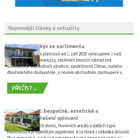
Nejnovější články a aktuality
Vyřazení markýz ze sortimentu
Vážení zákazníci, s platností od 1. září 2025 vyřazujeme z naší
nabídky výsuvné markýzy, zastínění zimních zahrad atd.
Důvodem je rozhodnutí výrobce, společnosti Climax, našeho
dlouholetého dodavatele, o novém obchodním zastoupení v...
PŘEČÍST ...
Hliníkový plot: bezpečné, estetické a
bezúdržbové řešení oplocení
Oplocení rodinných domů, firemních areálů a dalších typů
nemovitostí je důležitým aspektem. A to hned z několika důvodů.
Plot, mimo jiné, zvyšuje bezpečnost nebo zamezuje vniku na...