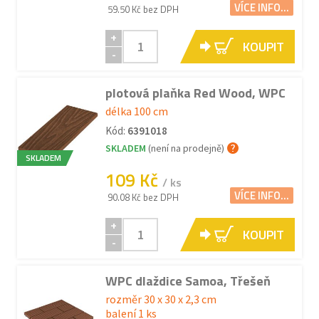
VÍCE INFO...
59.50 Kč bez DPH
+
KOUPIT
-
plotová plaňka Red Wood, WPC
délka 100 cm
Kód:
6391018
SKLADEM
(není na prodejně)
SKLADEM
109 Kč
/ ks
VÍCE INFO...
90.08 Kč bez DPH
+
KOUPIT
-
WPC dlaždice Samoa, Třešeň
rozměr 30 x 30 x 2,3 cm
balení 1 ks