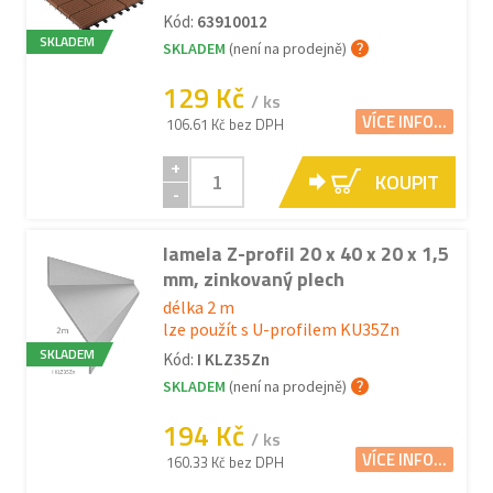
Kód:
63910012
SKLADEM
SKLADEM
(není na prodejně)
129 Kč
/ ks
VÍCE INFO...
106.61 Kč bez DPH
+
KOUPIT
-
lamela Z-profil 20 x 40 x 20 x 1,5
mm, zinkovaný plech
délka 2 m
lze použít s U-profilem KU35Zn
SKLADEM
Kód:
I KLZ35Zn
SKLADEM
(není na prodejně)
194 Kč
/ ks
VÍCE INFO...
160.33 Kč bez DPH