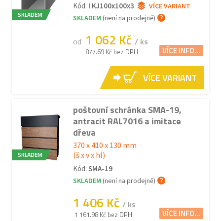
Kód:
I KJ100x100x3
VÍCE VARIANT
SKLADEM
SKLADEM
(není na prodejně)
1 062 Kč
od
/ ks
VÍCE INFO...
877.69 Kč bez DPH
VÍCE VARIANT
poštovní schránka SMA-19,
antracit RAL7016 a imitace
dřeva
370 x 410 x 130 mm
SKLADEM
(š x v x hl)
Kód:
SMA-19
SKLADEM
(není na prodejně)
1 406 Kč
/ ks
VÍCE INFO...
1 161.98 Kč bez DPH