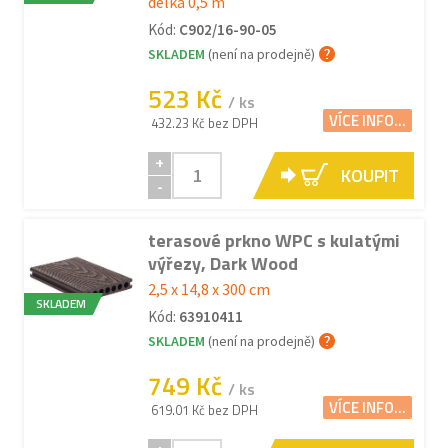
délka 0,5 m
Kód:
C902/16-90-05
SKLADEM
(není na prodejně)
523 Kč
/ ks
VÍCE INFO...
432.23 Kč bez DPH
+
KOUPIT
-
terasové prkno WPC s kulatými
výřezy, Dark Wood
2,5 x 14,8 x 300 cm
SKLADEM
Kód:
63910411
SKLADEM
(není na prodejně)
749 Kč
/ ks
VÍCE INFO...
619.01 Kč bez DPH