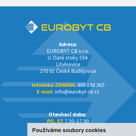
Adresa:
EUROBYT CB s.r.o.
U Zlaté stoky 554
Litvínovice
370 01 České Budějovice
Infolinka ZDARMA:
800 158 365
E-mail:
info@eurobyt-cb.cz
Otevírací doba:
PO, ST
7.30–17.00
ÚT, ČT
7.30–16.00
Používáme soubory cookies
PÁ
7.30–14.00