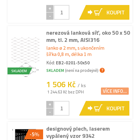
+
KOUPIT
-
nerezová lanková síť, oko 50 x 50
mm, tl. 2 mm, AISI316
lanko ø 2 mm, s ukončením
šířka 0,8 m, délka 1 m
Kód:
EB2-0201-50x50
SKLADEM
(není na prodejně)
SKLADEM
1 506 Kč
/ ks
VÍCE INFO...
1 244.63 Kč bez DPH
+
KOUPIT
-
designový plech, laserem
-5%
vypálený vzor 9342