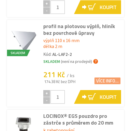
+
KOUPIT
-
profil na plotovou výplň, hliník
bez povrchové úpravy
výplň 110 x 16 mm
délka 2 m
SKLADEM
Kód:
AL-LAF2-2
SKLADEM
(není na prodejně)
211 Kč
/ ks
VÍCE INFO...
174.38 Kč bez DPH
+
KOUPIT
-
LOCINOX® EGS pouzdro pro
zástrče s průměrem do 20 mm
k zabetonování