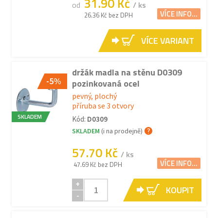
31.90 Kč
od
/ ks
VÍCE INFO...
26.36 Kč bez DPH
VÍCE VARIANT
držák madla na stěnu D0309
-5%
pozinkovaná ocel
pevný, plochý
příruba se 3 otvory
SKLADEM
Kód:
D0309
SKLADEM
(i na prodejně)
57.70 Kč
/ ks
VÍCE INFO...
47.69 Kč bez DPH
+
KOUPIT
-