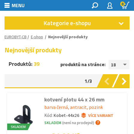
0
MENU
Kategorie e-shopu
EUROBYT-CB
/
E-shop
/
Nejnovější produkty
Nejnovější produkty
Produktů:
39
produktů na stránce:
18
1/3
kotvení plotu 44 x 26 mm
barva černá, antracit, pozink
Kód:
Kobet-44x26
VÍCE VARIANT
SKLADEM
(není na prodejně)
SKLADEM