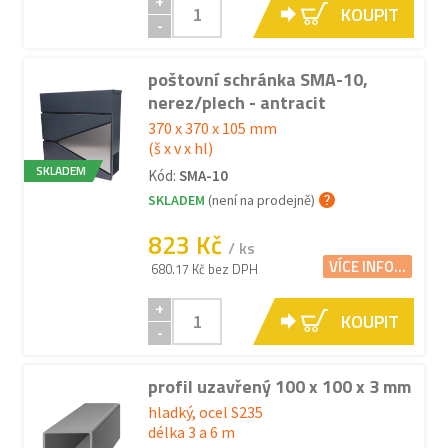
+
KOUPIT
-
poštovní schránka SMA-10,
nerez/plech - antracit
370 x 370 x 105 mm
(š x v x hl)
SKLADEM
Kód:
SMA-10
SKLADEM
(není na prodejně)
823 Kč
/ ks
VÍCE INFO...
680.17 Kč bez DPH
+
KOUPIT
-
profil uzavřený 100 x 100 x 3 mm
hladký, ocel S235
délka 3 a 6 m