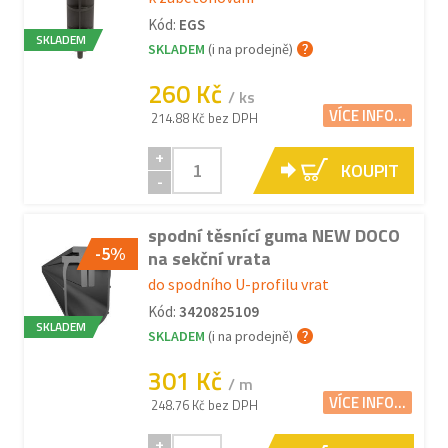
Kód:
EGS
SKLADEM
SKLADEM
(i na prodejně)
260 Kč
/ ks
VÍCE INFO...
214.88 Kč bez DPH
+
KOUPIT
-
spodní těsnící guma NEW DOCO
-5%
na sekční vrata
do spodního U-profilu vrat
Kód:
3420825109
SKLADEM
SKLADEM
(i na prodejně)
301 Kč
/ m
VÍCE INFO...
248.76 Kč bez DPH
+