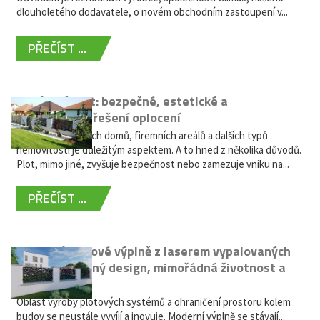
dlouholetého dodavatele, o novém obchodním zastoupení v...
PŘEČÍST ...
Hliníkový plot: bezpečné, estetické a
bezúdržbové řešení oplocení
Oplocení rodinných domů, firemních areálů a dalších typů
nemovitostí je důležitým aspektem. A to hned z několika důvodů.
Plot, mimo jiné, zvyšuje bezpečnost nebo zamezuje vniku na...
PŘEČÍST ...
Moderní plotové výplně z laserem vypalovaných
kovů: výjimečný design, mimořádná životnost a
žádná údržba
Oblast výroby plotových systémů a ohraničení prostoru kolem
budov se neustále vyvíjí a inovuje. Moderní výplně se stávají...