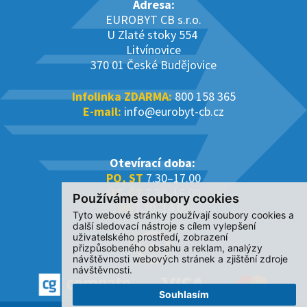
Adresa:
EUROBYT CB s.r.o.
U Zlaté stoky 554
Litvínovice
370 01 České Budějovice
Infolinka ZDARMA:
800 158 365
E-mail:
info@eurobyt-cb.cz
Otevírací doba:
PO, ST
7.30–17.00
ÚT, ČT
7.30–16.00
Používáme soubory cookies
PÁ
7.30–14.00
Tyto webové stránky používají soubory cookies a
další sledovací nástroje s cílem vylepšení
uživatelského prostředí, zobrazení
přizpůsobeného obsahu a reklam, analýzy
návštěvnosti webových stránek a zjištění zdroje
návštěvnosti.
Souhlasím