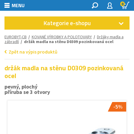
0
MENU
Kategorie e-shopu
EUROBYT-CB
/
KOVANÉ VÝROBKY A POLOTOVARY
/
Držáky madla a
zábradlí
/ držák madla na stěnu D0309 pozinkovaná ocel
Zpět na výpis produktů
držák madla na stěnu D0309 pozinkovaná
ocel
pevný, plochý
příruba se 3 otvory
-5%