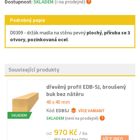
Dostupnost:
SKLADEM
(i na prodejně)
Podrobný popis
D0309 - držák madla na stěnu pevný
plochý
,
příruba se 3
otvory
,
pozinkovaná ocel
.
Související produkty
dřevěný profil EDB-SJ, broušený
buk bez nátěru
40 x 40 mm
Kód:
EDBSJ
VÍCE VARIANT
SKLADEM
SKLADEM
(není na prodejně)
970 Kč
od
/ ks
VÍCE INFO...
801.65 Kč bez DPH