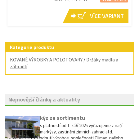
VÍCE VARIANT
Kategorie produktu
KOVANÉ VÝROBKY A POLOTOVARY
/
Držáky madla a
zábradlí
Nejnovější články a aktuality
Vyřazení markýz ze sortimentu
Vážení zákazníci, s platností od 1. září 2025 vyřazujeme z naší
nabídky výsuvné markýzy, zastínění zimních zahrad atd.
Důvodem je rozhodnutí výrobce, společnosti Climax, našeho