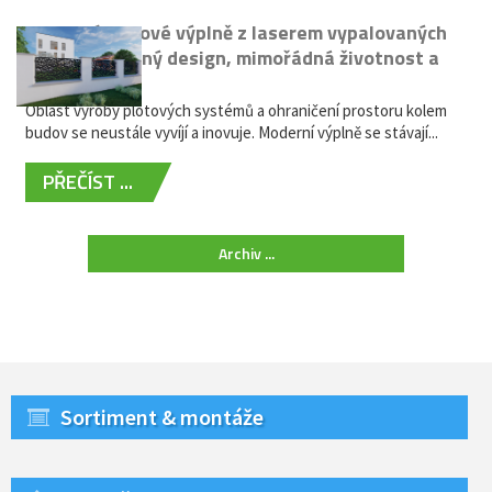
Moderní plotové výplně z laserem vypalovaných
kovů: výjimečný design, mimořádná životnost a
žádná údržba
Oblast výroby plotových systémů a ohraničení prostoru kolem
budov se neustále vyvíjí a inovuje. Moderní výplně se stávají...
PŘEČÍST ...
Archiv ...
Sortiment & montáže