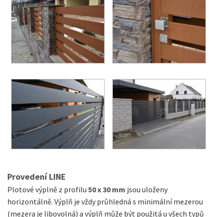
Provedení LINE
Plotové výplně z profilu
50 x 30 mm
jsou uloženy
horizontálně. Výplň je vždy průhledná s minimální mezerou
(mezera je libovolná) a výplň může být použitá u všech typů