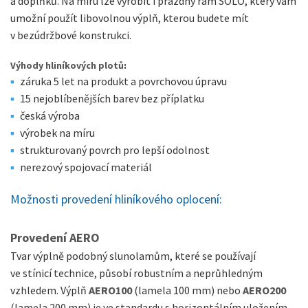
a doplňků. Na míru lze vyrobit i prázdný rám SOLO, který vám
umožní použít libovolnou výplň, kterou budete mít
v bezúdržbové konstrukci.
Výhody hliníkových plotů
:
záruka 5 let na produkt a povrchovou úpravu
​​15 nejoblíbenějších barev bez příplatku
česká výroba
výrobek na míru
strukturovaný povrch pro lepší odolnost
nerezový spojovací materiál
Možnosti provedení hliníkového oplocení:
Provedení AERO
Tvar výplně podobný slunolamům, které se používají
ve stínicí technice, působí robustním a neprůhledným
vzhledem. Výplň
AERO100
(lamela 100 mm) nebo
AERO200
(lamela 200 mm) je ve standardu s horizontálním uložením