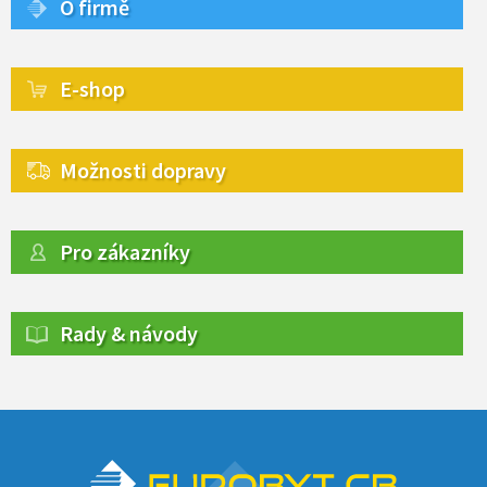
O firmě
E-shop
Možnosti dopravy
Pro zákazníky
Rady & návody