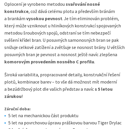
Oplocení je vyrobeno metodou
svařování nosné
konstrukce
,
což dává celému plotu a především bránám
a brankám
vysokou pevnost
. Je tím eliminován problém,
který může vzniknout u hliníkových konstrukcí spojovaných
metodou šroubových spojů, odstraní se tím nebezpečí
svěšení křídel bran. U posuvných samonosných bran se pak
snižuje celkové zatížení a zvětšuje se nosnost brány. U větších
posuvných bran je pevnost a nosnost ještě navíc zlepšena
komorovým provedením nosného C profilu
.
Široká variabilita, propracované detaily, konstrukční řešení
plotů, kombinace barev – to vše dá možnost mít moderní
a bezúdržbový plot dle vašich představ a navíc
s 5 letou
zárukou
!
Záruční doba
:
5 let na mechanickou část produktu
5 let na povrchovou úpravu práškovou barvou Tiger Drylac