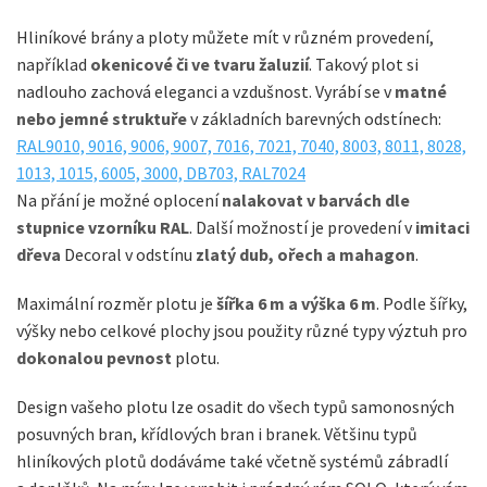
Hliníkové brány a ploty můžete mít v různém provedení,
například
okenicové či ve tvaru žaluzií
. Takový plot si
nadlouho zachová eleganci a vzdušnost. Vyrábí se v
matné
nebo jemné struktuře
v
základních barevných odstínech:
RAL9010, 9016, 9006, 9007, 7016, 7021, 7040, 8003, 8011, 8028,
1013, 1015, 6005, 3000, DB703, RAL7024
Na přání je možné oplocení
nalakovat v barvách dle
stupnice vzorníku RAL
. Další možností je provedení v
imitaci
dřeva
Decoral v odstínu
zlatý dub, ořech a mahagon
.
Maximální rozměr plotu je
šířka 6 m a výška 6 m
. Podle šířky,
výšky nebo celkové plochy jsou použity různé typy výztuh pro
dokonalou pevnost
plotu.
Design vašeho plotu lze osadit do všech typů samonosných
posuvných bran, křídlových bran i branek. Většinu typů
hliníkových plotů dodáváme také včetně systémů zábradlí