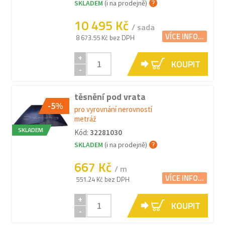
SKLADEM
(i na prodejně)
10 495 Kč
/ sada
VÍCE INFO...
8 673.55 Kč bez DPH
+
KOUPIT
-
těsnění pod vrata
-5%
pro vyrovnání nerovností
metráž
SKLADEM
Kód:
32281030
SKLADEM
(i na prodejně)
667 Kč
/ m
VÍCE INFO...
551.24 Kč bez DPH
+
KOUPIT
-