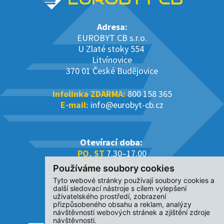
Adresa:
EUROBYT CB s.r.o.
U Zlaté stoky 554
Litvínovice
370 01 České Budějovice
Infolinka ZDARMA:
800 158 365
E-mail:
info@eurobyt-cb.cz
Otevírací doba:
PO, ST
7.30–17.00
ÚT, ČT
7.30–16.00
Používáme soubory cookies
PÁ
7.30–14.00
Tyto webové stránky používají soubory cookies a
další sledovací nástroje s cílem vylepšení
uživatelského prostředí, zobrazení
přizpůsobeného obsahu a reklam, analýzy
návštěvnosti webových stránek a zjištění zdroje
návštěvnosti.