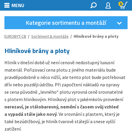
0
MENU
Kategorie sortimentu a montáží
EUROBYT-CB
/
Sortiment & montáže
/ Hliníkové brány a ploty
Hliníkové brány a ploty
Hliník v dnešní době už není cenově nedostupný luxusní
materiál. Pořizovací cena plotu z jiného materiálu bude
pravděpodobně o něco nižší, ale tento plot bude potřebovat
dřív nebo později údržbu. Při započtení nákladů na opravy
se cena původně „levného“ plotu vyrovná ceně srovnatelné
s plotem hliníkovým. Hliníkový plot v jakémkoliv provedení
nerezaví, je stálobarevný, nemění s časem svůj vzhled
a vypadá stále jako nový
. Ve srovnání s plastem, který je
také bezúdržbový, je hliník tvarově stálejší a snese vyšší
zatížení.