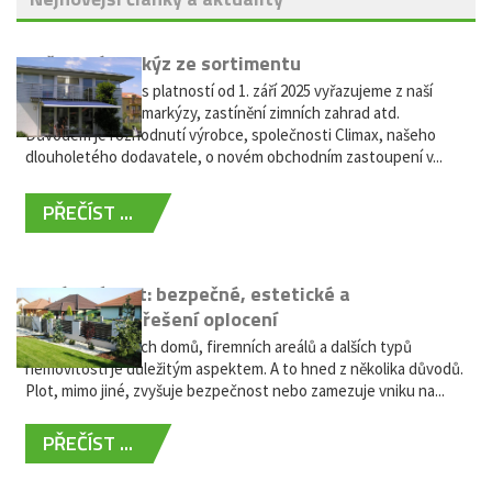
Vyřazení markýz ze sortimentu
Vážení zákazníci, s platností od 1. září 2025 vyřazujeme z naší
nabídky výsuvné markýzy, zastínění zimních zahrad atd.
Důvodem je rozhodnutí výrobce, společnosti Climax, našeho
dlouholetého dodavatele, o novém obchodním zastoupení v...
PŘEČÍST ...
Hliníkový plot: bezpečné, estetické a
bezúdržbové řešení oplocení
Oplocení rodinných domů, firemních areálů a dalších typů
nemovitostí je důležitým aspektem. A to hned z několika důvodů.
Plot, mimo jiné, zvyšuje bezpečnost nebo zamezuje vniku na...
PŘEČÍST ...