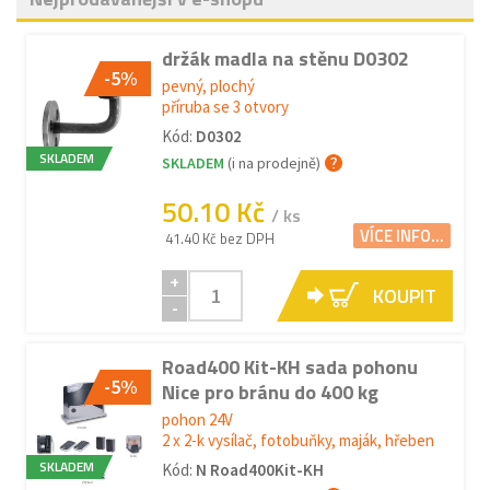
držák madla na stěnu D0302
-5%
pevný, plochý
příruba se 3 otvory
Kód:
D0302
SKLADEM
SKLADEM
(i na prodejně)
50.10 Kč
/ ks
VÍCE INFO...
41.40 Kč bez DPH
+
KOUPIT
-
Road400 Kit-KH sada pohonu
-5%
Nice pro bránu do 400 kg
pohon 24V
2 x 2-k vysílač, fotobuňky, maják, hřeben
SKLADEM
Kód:
N Road400Kit-KH