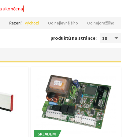
la ukončena
.
Řazení:
Výchozí
Od nejlevnějšího
Od nejdražšího
produktů na stránce:
18
SKLADEM