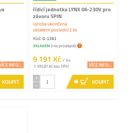
us
řídicí jednotka LYNX 06-230V pro
závoru SPIN
výroba ukončena
skladem poslední 1 ks
Kód:
G-1382
SKLADEM
(i na prodejně)
9 191 Kč
/ ks
VÍCE INFO...
VÍCE INFO...
7 595.87 Kč bez DPH
+
KOUPIT
KOUPIT
-