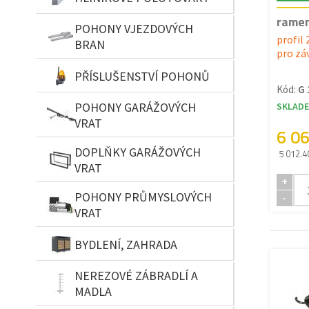
ramen
POHONY VJEZDOVÝCH
profil
BRAN
pro zá
PŘÍSLUŠENSTVÍ POHONŮ
Kód:
G 
POHONY GARÁŽOVÝCH
SKLAD
VRAT
6 0
DOPLŇKY GARÁŽOVÝCH
5 012.4
VRAT
+
POHONY PRŮMYSLOVÝCH
-
VRAT
BYDLENÍ, ZAHRADA
NEREZOVÉ ZÁBRADLÍ A
MADLA