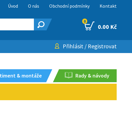
Úvod
O nás
Obchodní podmínky
Kontakt
0
0.00 Kč
Přihlásit
/
Registrovat
timent & montáže
Rady & návody