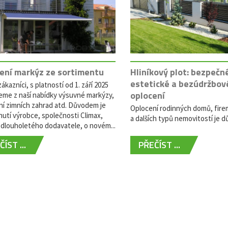
ení markýz ze sortimentu
Hliníkový plot: bezpečn
estetické a bezúdržbov
ákazníci, s platností od 1. září 2025
oplocení
eme z naší nabídky výsuvné markýzy,
ní zimních zahrad atd. Důvodem je
Oplocení rodinných domů, fire
utí výrobce, společnosti Climax,
a dalších typů nemovitostí je dů
dlouholetého dodavatele, o novém...
ÍST ...
PŘEČÍST ...