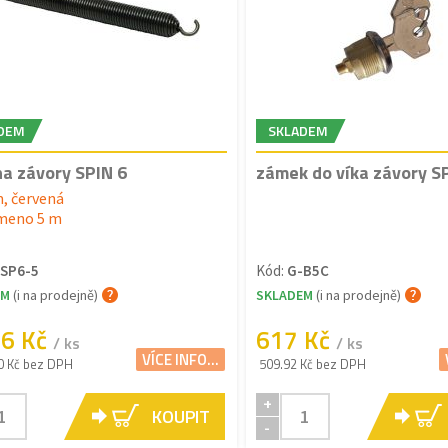
DEM
SKLADEM
na závory SPIN 6
zámek do víka závory S
, červená
meno 5 m
SP6-5
Kód:
G-B5C
EM
(i na prodejně)
SKLADEM
(i na prodejně)
96 Kč
617 Kč
/ ks
/ ks
VÍCE INFO...
0 Kč bez DPH
509.92 Kč bez DPH
+
KOUPIT
-