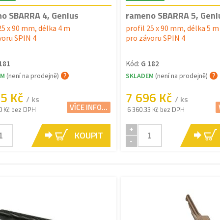
o SBARRA 4, Genius
rameno SBARRA 5, Geni
 25 x 90 mm, délka 4 m
profil 25 x 90 mm, délka 5 m
voru SPIN 4
pro závoru SPIN 4
181
Kód:
G 182
EM
(není na prodejně)
SKLADEM
(není na prodejně)
65 Kč
7 696 Kč
/ ks
/ ks
VÍCE INFO...
0 Kč bez DPH
6 360.33 Kč bez DPH
+
KOUPIT
-