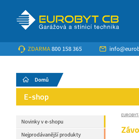
ZDARMA
800 158 365
info@eurob
Domů
E-shop
EUROBYT
Novinky v e-shopu
Závo
Nejprodávanější produkty