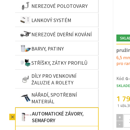
NEREZOVÉ POLOTOVARY
LANKOVÝ SYSTÉM
NEREZOVÉ DVEŘNÍ KOVÁNÍ
SKLA
BARVY, PATINY
pruži
6,5 mm
STŘÍŠKY, ZÁTKY PROFILŮ
pro ra
DÍLY PRO VENKOVNÍ
Kód:
G-
ŽALUZIE A ROLETY
SKLAD
NÁŘADÍ, SPOTŘEBNÍ
1 7
MATERIÁL
1 484.3
AUTOMATICKÉ ZÁVORY,
+
SEMAFORY
-