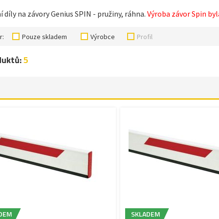
 díly na závory Genius SPIN - pružiny, ráhna.
Výroba závor Spin by
r:
Pouze skladem
Výrobce
Profil
duktů:
5
DEM
SKLADEM