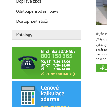
Doprava zboží
Odstoupení od smlouvy
Dostupnost zboží
Vyřaz
Katalogy
Vážení z
vyřazuj
zastíně
rozhodn
našeho 
PŘEČ