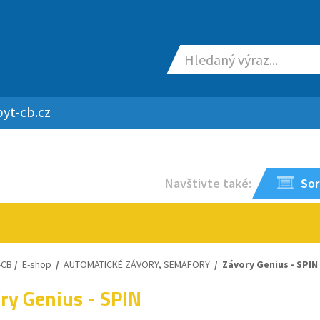
yt-cb.cz
Navštivte také:
Sor
-CB
/
E-shop
/
AUTOMATICKÉ ZÁVORY, SEMAFORY
/
Závory Genius - SPIN
ry Genius - SPIN