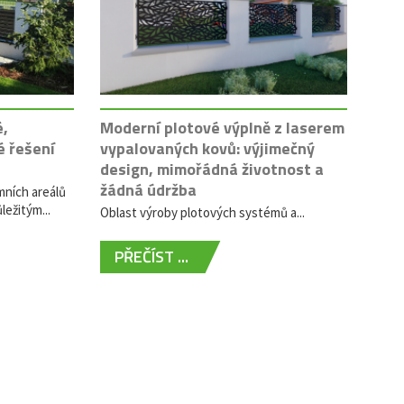
é,
Moderní plotové výplně z laserem
é řešení
vypalovaných kovů: výjimečný
design, mimořádná životnost a
žádná údržba
mních areálů
ležitým...
Oblast výroby plotových systémů a...
PŘEČÍST ...