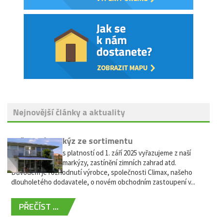
Nejnovější články a aktuality
Vyřazení markýz ze sortimentu
Vážení zákazníci, s platností od 1. září 2025 vyřazujeme z naší
nabídky výsuvné markýzy, zastínění zimních zahrad atd.
Důvodem je rozhodnutí výrobce, společnosti Climax, našeho
dlouholetého dodavatele, o novém obchodním zastoupení v...
PŘEČÍST ...