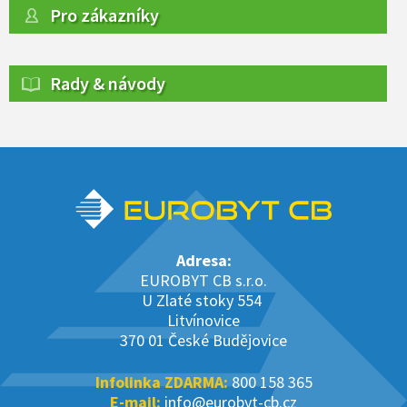
Pro zákazníky
Rady & návody
Adresa:
EUROBYT CB s.r.o.
U Zlaté stoky 554
Litvínovice
370 01 České Budějovice
Infolinka ZDARMA:
800 158 365
E-mail:
info@eurobyt-cb.cz