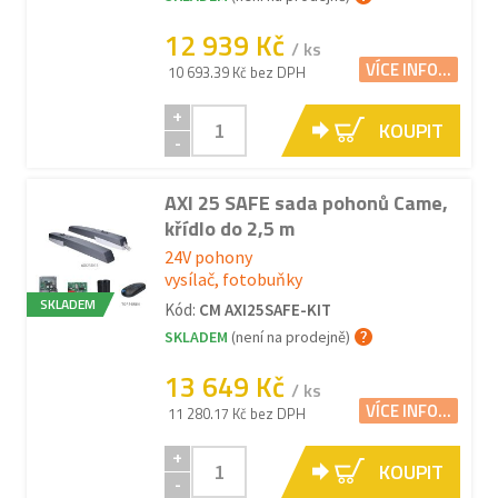
12 939 Kč
/ ks
VÍCE INFO...
10 693.39 Kč bez DPH
+
KOUPIT
-
AXI 25 SAFE sada pohonů Came,
křídlo do 2,5 m
24V pohony
vysílač, fotobuňky
SKLADEM
Kód:
CM AXI25SAFE-KIT
SKLADEM
(není na prodejně)
13 649 Kč
/ ks
VÍCE INFO...
11 280.17 Kč bez DPH
+
KOUPIT
-