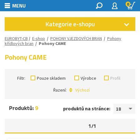
0
MENU
Kategorie e-shopu
EUROBYT-CB
/
E-shop
/
POHONY VJEZDOVÝCH BRAN
/
Pohony
křídlových bran
/
Pohony CAME
Pohony CAME
Filtr:
Pouze skladem
Výrobce
Profil
Řazení:
Výchozí
Produktů:
9
produktů na stránce:
18
1/1