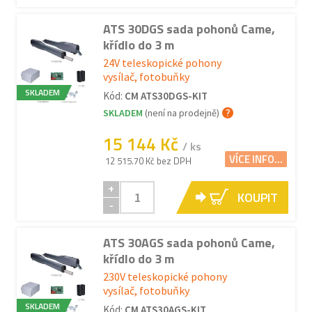
ATS 30DGS sada pohonů Came,
křídlo do 3 m
24V teleskopické pohony
vysílač, fotobuňky
SKLADEM
Kód:
CM ATS30DGS-KIT
SKLADEM
(není na prodejně)
15 144 Kč
/ ks
VÍCE INFO...
12 515.70 Kč bez DPH
+
KOUPIT
-
ATS 30AGS sada pohonů Came,
křídlo do 3 m
230V teleskopické pohony
vysílač, fotobuňky
SKLADEM
Kód:
CM ATS30AGS-KIT