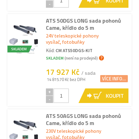
KOUPIT
-
ATS 50DGS LONG sada pohonů
Came, křídlo do 5 m
24V teleskopické pohony
vysílač, fotobuňky
SKLADEM
Kód:
CM ATS50DGS-KIT
SKLADEM
(není na prodejně)
17 927 Kč
/ sada
VÍCE INFO...
14 815.70 Kč bez DPH
+
KOUPIT
-
ATS 50AGS LONG sada pohonů
Came, křídlo do 5 m
230V teleskopické pohony
vysílač, fotobuňky