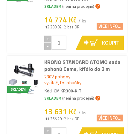
SKLADEM
(není na prodejně)
14 774 Kč
/ ks
VÍCE INFO...
12 209.92 Kč bez DPH
+
KOUPIT
-
KRONO STANDARD ATOMO sada
pohonů Came, křídlo do 3 m
230V pohony
vysílač, fotobuňky
SKLADEM
Kód:
CM KR300-KIT
SKLADEM
(není na prodejně)
13 631 Kč
/ ks
VÍCE INFO...
11 265.29 Kč bez DPH
+