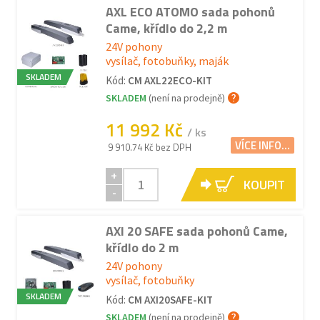
AXL ECO ATOMO sada pohonů
Came, křídlo do 2,2 m
24V pohony
vysílač, fotobuňky, maják
SKLADEM
Kód:
CM AXL22ECO-KIT
SKLADEM
(není na prodejně)
11 992 Kč
/ ks
VÍCE INFO...
9 910.74 Kč bez DPH
+
KOUPIT
-
AXI 20 SAFE sada pohonů Came,
křídlo do 2 m
24V pohony
vysílač, fotobuňky
SKLADEM
Kód:
CM AXI20SAFE-KIT
SKLADEM
(není na prodejně)