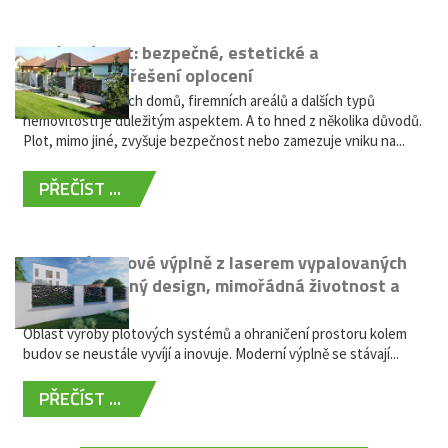
Hliníkový plot: bezpečné, estetické a
bezúdržbové řešení oplocení
Oplocení rodinných domů, firemních areálů a dalších typů
nemovitostí je důležitým aspektem. A to hned z několika důvodů.
Plot, mimo jiné, zvyšuje bezpečnost nebo zamezuje vniku na...
PŘEČÍST ...
Moderní plotové výplně z laserem vypalovaných
kovů: výjimečný design, mimořádná životnost a
žádná údržba
Oblast výroby plotových systémů a ohraničení prostoru kolem
budov se neustále vyvíjí a inovuje. Moderní výplně se stávají...
PŘEČÍST ...