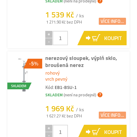
SKLADEM
(není na prodejně)
1 539 Kč
/ ks
VÍCE INFO...
1 271.90 Kč bez DPH
+
KOUPIT
-
nerezový sloupek, výplň sklo,
-5%
broušená nerez
rohový
vrch pevný
SKLADEM
Kód:
EB1-BSU-1
SKLADEM
(není na prodejně)
1 969 Kč
/ ks
VÍCE INFO...
1 627.27 Kč bez DPH
+
KOUPIT
-