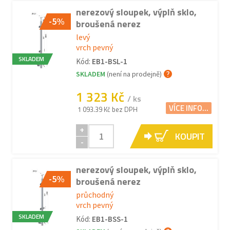
nerezový sloupek, výplň sklo,
-5%
broušená nerez
levý
vrch pevný
SKLADEM
Kód:
EB1-BSL-1
SKLADEM
(není na prodejně)
1 323 Kč
/ ks
VÍCE INFO...
1 093.39 Kč bez DPH
+
KOUPIT
-
nerezový sloupek, výplň sklo,
-5%
broušená nerez
průchodný
vrch pevný
SKLADEM
Kód:
EB1-BSS-1