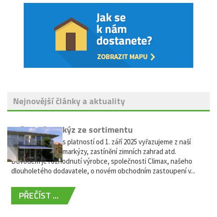
Nejnovější články a aktuality
Vyřazení markýz ze sortimentu
Vážení zákazníci, s platností od 1. září 2025 vyřazujeme z naší
nabídky výsuvné markýzy, zastínění zimních zahrad atd.
Důvodem je rozhodnutí výrobce, společnosti Climax, našeho
dlouholetého dodavatele, o novém obchodním zastoupení v...
PŘEČÍST ...