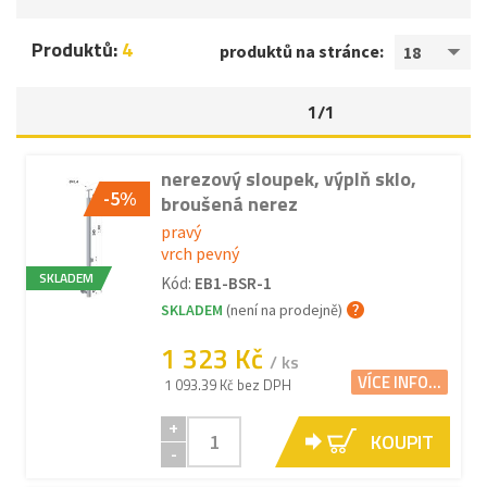
Produktů:
4
produktů na stránce:
18
1/1
nerezový sloupek, výplň sklo,
-5%
broušená nerez
pravý
vrch pevný
SKLADEM
Kód:
EB1-BSR-1
SKLADEM
(není na prodejně)
1 323 Kč
/ ks
VÍCE INFO...
1 093.39 Kč bez DPH
+
KOUPIT
-