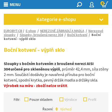
0
MENU
Kategorie e-shopu
EUROBYT-CB
/
E-shop
/
NEREZOVÉ ZÁBRADLÍ A MADLA
/
Nerezové
sloupky
/
Sloupky, broušená nerez 304
/
Boční kotvení
/
Boční
kotvení - výplň sklo
Boční kotvení - výplň sklo
Sloupky s bočním kotvením z broušené nerezi AISI
304 určené pro skleněnou výplň
, průměr 42,4 mm, síla stěny
2 mm. Součástí dodávky je navařená
příruba pro boční
kotvení, spodní krytka, pevný držák madla a držáky skla.
Výrobek na míru - zboží nelze vrátit
.
Filtr:
Pouze skladem
Výrobce
Profil
Řazení:
Výchozí