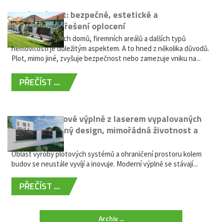
Hliníkový plot: bezpečné, estetické a
bezúdržbové řešení oplocení
Oplocení rodinných domů, firemních areálů a dalších typů
nemovitostí je důležitým aspektem. A to hned z několika důvodů.
Plot, mimo jiné, zvyšuje bezpečnost nebo zamezuje vniku na...
PŘEČÍST ...
Moderní plotové výplně z laserem vypalovaných
kovů: výjimečný design, mimořádná životnost a
žádná údržba
Oblast výroby plotových systémů a ohraničení prostoru kolem
budov se neustále vyvíjí a inovuje. Moderní výplně se stávají...
PŘEČÍST ...
Archiv ...