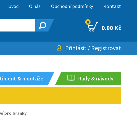
Úvod
O nás
Obchodní podmínky
Kontakt
0
0.00 Kč
Přihlásit
/
Registrovat
timent & montáže
Rady & návody
ví pro branky