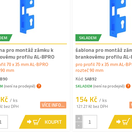
DEM
SKLADEM
na pro montáž zámku k
šablona pro montáž zá
ovému profilu AL-BPRO
brankovému profilu AL
ofil 70 x 35 mm AL-BPRO
pro profil 70 x 35 mm AL-B
č 90 mm
rozteč 90 mm
AB90
Kód:
SAB92
EM
(není na prodejně)
SKLADEM
(není na prodejně)
 Kč
154 Kč
/ ks
/ ks
VÍCE INFO...
Kč bez DPH
127.27 Kč bez DPH
+
KOUPIT
-