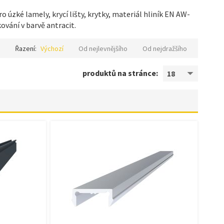
úzké lamely, krycí lišty, krytky, materiál hliník EN AW-
vání v barvě antracit.
Řazení:
Výchozí
Od nejlevnějšího
Od nejdražšího
produktů na stránce:
18