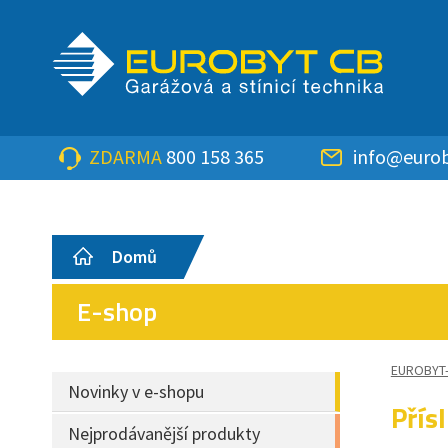
ZDARMA
800 158 365
info@eurob
Domů
E-shop
EUROBYT
Novinky v e-shopu
Přís
Nejprodávanější produkty