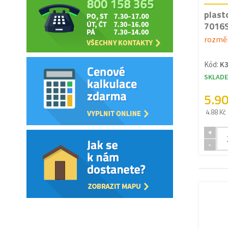
plast
7016S
rozměr
Kód:
K3
SKLAD
5.9
4.88 Kč
+
-