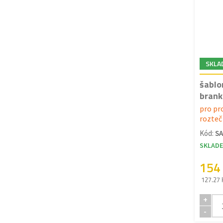
SKLA
šablo
brank
pro pr
rozte
Kód:
S
SKLAD
154
127.27 
+
-