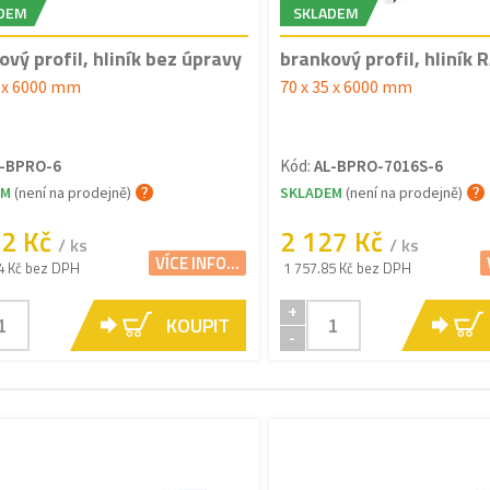
DEM
SKLADEM
ový profil, hliník bez úpravy
brankový profil, hliník 
5 x 6000 mm
70 x 35 x 6000 mm
-BPRO-6
Kód:
AL-BPRO-7016S-6
EM
(není na prodejně)
SKLADEM
(není na prodejně)
62 Kč
2 127 Kč
/ ks
/ ks
VÍCE INFO...
4 Kč bez DPH
1 757.85 Kč bez DPH
+
KOUPIT
-