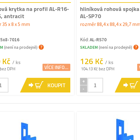
ová krytka na profil AL-R16-
hliníková rohová spojka 
, antracit
AL-SP70
 35 x 8 x 5 mm
rozměr 88,4 x 88,4 x 29,7 m
5x8-7016
Kód:
AL-RS70
EM
(není na prodejně)
SKLADEM
(není na prodejně)
0 Kč
126 Kč
/ ks
/ ks
VÍCE INFO...
 bez DPH
104.13 Kč bez DPH
+
KOUPIT
-