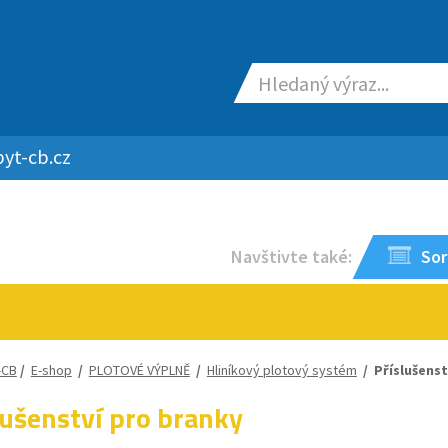
yt-cb.cz
Navštivte také:
Sor
-CB
/
E-shop
/
PLOTOVÉ VÝPLNĚ
/
Hliníkový plotový systém
/
Příslušenst
lušenství pro branky