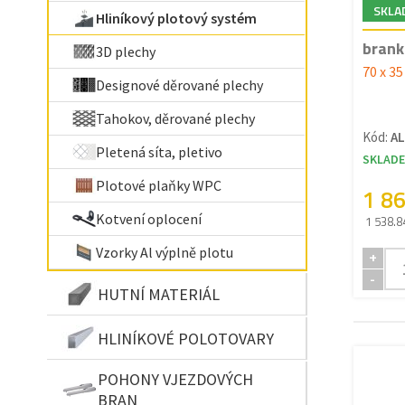
SKLA
Hliníkový plotový systém
brank
3D plechy
70 x 3
Designové děrované plechy
Tahokov, děrované plechy
Kód:
AL
Pletená síta, pletivo
SKLAD
Plotové plaňky WPC
1 8
Kotvení oplocení
1 538.8
Vzorky Al výplně plotu
+
-
HUTNÍ MATERIÁL
HLINÍKOVÉ POLOTOVARY
POHONY VJEZDOVÝCH
BRAN