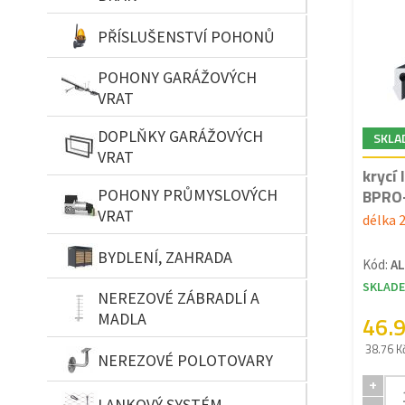
PŘÍSLUŠENSTVÍ POHONŮ
POHONY GARÁŽOVÝCH
VRAT
DOPLŇKY GARÁŽOVÝCH
SKLA
VRAT
krycí 
POHONY PRŮMYSLOVÝCH
BPRO-
VRAT
délka
BYDLENÍ, ZAHRADA
Kód:
AL
SKLAD
NEREZOVÉ ZÁBRADLÍ A
MADLA
46.
38.76 K
NEREZOVÉ POLOTOVARY
+
LANKOVÝ SYSTÉM