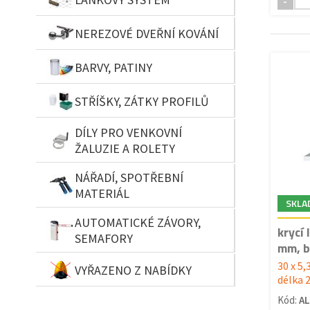
-
NEREZOVÉ DVEŘNÍ KOVÁNÍ
BARVY, PATINY
STŘÍŠKY, ZÁTKY PROFILŮ
DÍLY PRO VENKOVNÍ
ŽALUZIE A ROLETY
NÁŘADÍ, SPOTŘEBNÍ
MATERIÁL
SKLA
AUTOMATICKÉ ZÁVORY,
krycí 
SEMAFORY
mm, b
30 x 5
VYŘAZENO Z NABÍDKY
délka 
Kód:
AL