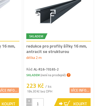
SKLADEM
ky 16 mm,
redukce pro profily šířky 16 mm,
antracit se strukturou
délka 2 m
Kód:
AL-R16-7016S-2
SKLADEM
(není na prodejně)
223 Kč
/ ks
VÍCE INFO...
VÍCE INFO...
184.30 Kč bez DPH
+
KOUPIT
KOUPIT