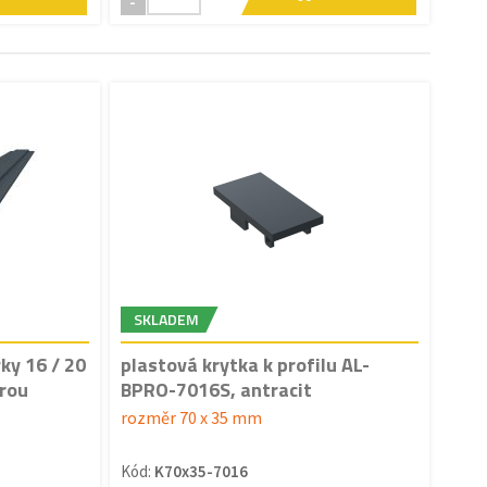
-
SKLADEM
řky 16 / 20
plastová krytka k profilu AL-
urou
BPRO-7016S, antracit
rozměr 70 x 35 mm
Kód:
K70x35-7016