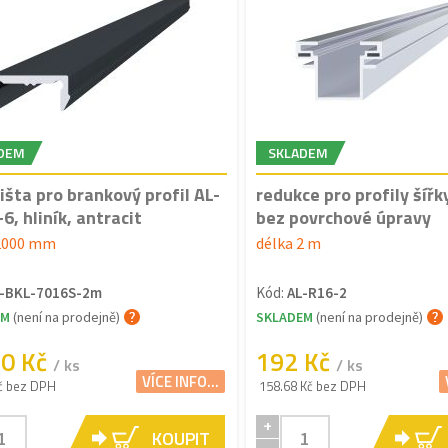
DEM
SKLADEM
lišta pro brankový profil AL-
redukce pro profily šíř
6, hliník, antracit
bez povrchové úpravy
 2000 mm
délka 2 m
-BKL-7016S-2m
Kód:
AL-R16-2
EM
(není na prodejně)
SKLADEM
(není na prodejně)
90 Kč
192 Kč
/ ks
/ ks
VÍCE INFO...
č bez DPH
158.68 Kč bez DPH
+
KOUPIT