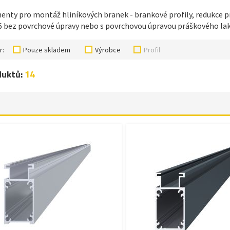
ty pro montáž hliníkových branek - brankové profily, redukce pro 
 bez povrchové úpravy nebo s povrchovou úpravou práškového lako
r:
Pouze skladem
Výrobce
Profil
duktů:
14