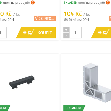
EM
(není na prodejně)
SKLADEM
(není na prodejně)
30 Kč
104 Kč
/ ks
/ ks
VÍCE INFO...
č bez DPH
85.95 Kč bez DPH
+
KOUPIT
-
DEM
SKLADEM