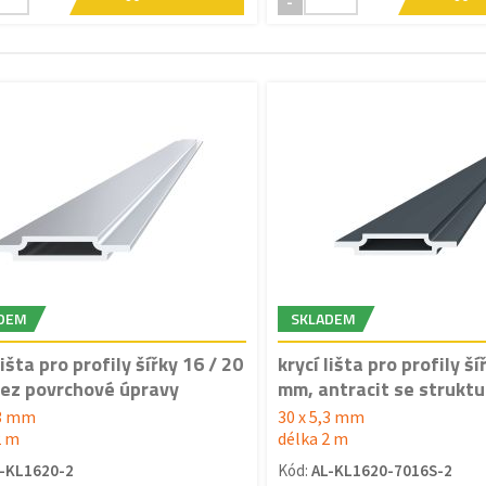
-
DEM
SKLADEM
lišta pro profily šířky 16 / 20
krycí lišta pro profily ší
ez povrchové úpravy
mm, antracit se strukt
,3 mm
30 x 5,3 mm
2 m
délka 2 m
-KL1620-2
Kód:
AL-KL1620-7016S-2