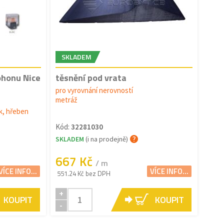
SKLADEM
ohonu Nice
těsnění pod vrata
pro vyrovnání nerovností
metráž
ák, hřeben
Kód:
32281030
SKLADEM
(i na prodejně)
667 Kč
/ m
VÍCE INFO...
VÍCE INFO...
551.24 Kč bez DPH
+
KOUPIT
KOUPIT
-