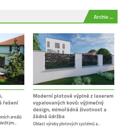
Archiv ...
é,
Moderní plotové výplně z laserem
é řešení
vypalovaných kovů: výjimečný
design, mimořádná životnost a
žádná údržba
mních areálů
ležitým...
Oblast výroby plotových systémů a...