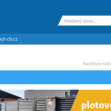
yt-cb.cz
Navštivte také