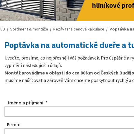
-CB
/
Sortiment & montáže
/
Nezávazná cenová kalkulace
/ Poptávka na
Poptávka na automatické dveře a t
Uveďte, prosíme, co nejpřesněji Váš požadavek. Pro úspěšné a
vyplnění následujících údajů.
Montáž provádíme v oblasti do cca 80 km od Českých Budějo
musíme naúčtovat a zároveň Vám chceme poskytnout rychlý a ce
Jméno a příjmení: *
Firma: