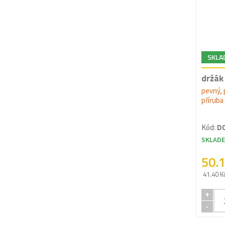
SKLA
držák
pevný, 
příruba
Kód:
D
SKLAD
50.
41.40 K
+
-