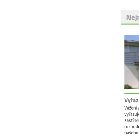
Nejn
Vyřaz
Vážení z
vyřazuj
zastíně
rozhodn
našeho 