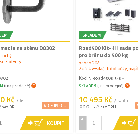
DEM
SKLADEM
 madla na stěnu D0302
Road400 Kit-KH sada p
pro bránu do 400 kg
plochý
 se 3 otvory
pohon 24V
2 x 2-k vysílač, fotobuňky, maj
0302
Kód:
N Road400Kit-KH
EM
(i na prodejně)
SKLADEM
(i na prodejně)
10 Kč
10 495 Kč
/ ks
/ sada
VÍCE INFO...
č bez DPH
8 673.55 Kč bez DPH
+
KOUPIT
-