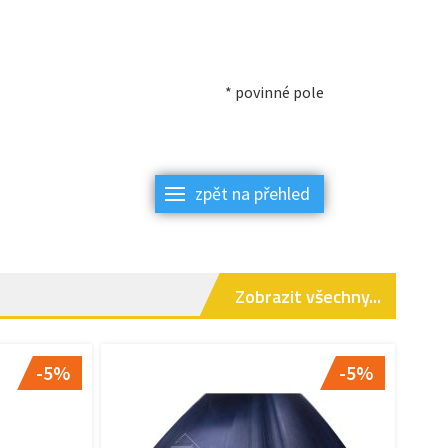
* povinné pole
zpět na přehled
Zobrazit všechny...
-5%
-5%