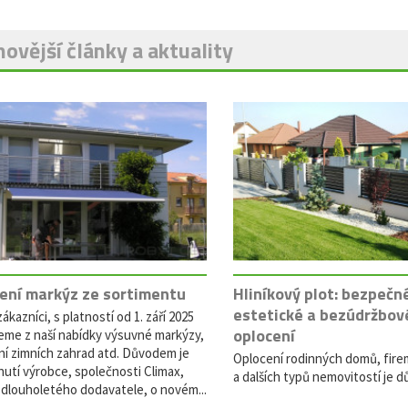
ovější články a aktuality
ení markýz ze sortimentu
Hliníkový plot: bezpečn
estetické a bezúdržbov
ákazníci, s platností od 1. září 2025
oplocení
eme z naší nabídky výsuvné markýzy,
ní zimních zahrad atd. Důvodem je
Oplocení rodinných domů, fire
utí výrobce, společnosti Climax,
a dalších typů nemovitostí je dů
dlouholetého dodavatele, o novém...