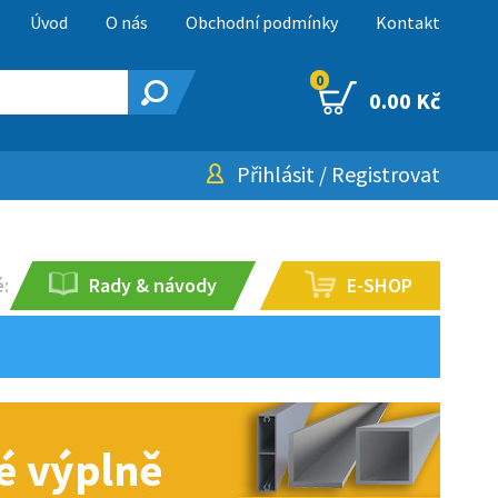
Úvod
O nás
Obchodní podmínky
Kontakt
0
0.00 Kč
Přihlásit
/
Registrovat
:
Rady & návody
E-SHOP