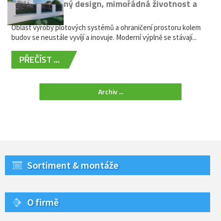
kovů: výjimečný design, mimořádná životnost a
žádná údržba
Oblast výroby plotových systémů a ohraničení prostoru kolem
budov se neustále vyvíjí a inovuje. Moderní výplně se stávají...
PŘEČÍST ...
Archiv ...
Sortiment & montáže
O firmě