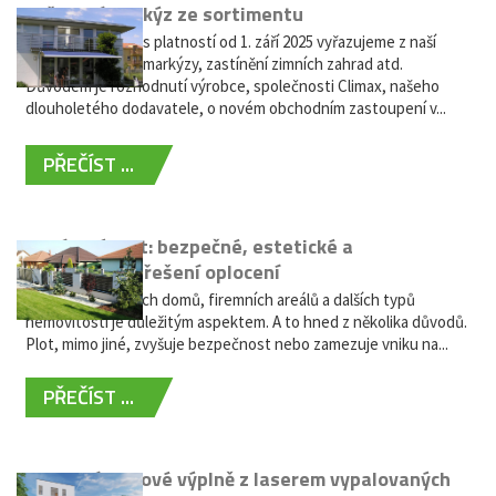
Vyřazení markýz ze sortimentu
Vážení zákazníci, s platností od 1. září 2025 vyřazujeme z naší
nabídky výsuvné markýzy, zastínění zimních zahrad atd.
Důvodem je rozhodnutí výrobce, společnosti Climax, našeho
dlouholetého dodavatele, o novém obchodním zastoupení v...
PŘEČÍST ...
Hliníkový plot: bezpečné, estetické a
bezúdržbové řešení oplocení
Oplocení rodinných domů, firemních areálů a dalších typů
nemovitostí je důležitým aspektem. A to hned z několika důvodů.
Plot, mimo jiné, zvyšuje bezpečnost nebo zamezuje vniku na...
PŘEČÍST ...
Moderní plotové výplně z laserem vypalovaných