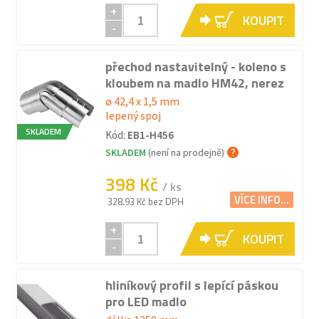
+
KOUPIT
-
přechod nastavitelný - koleno s
kloubem na madlo HM42, nerez
ø 42,4 x 1,5 mm
lepený spoj
SKLADEM
Kód:
EB1-H456
SKLADEM
(není na prodejně)
398 Kč
/ ks
VÍCE INFO...
328.93 Kč bez DPH
+
KOUPIT
-
hliníkový profil s lepící páskou
pro LED madlo