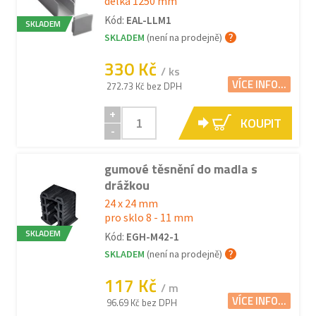
délka 1250 mm
Kód:
EAL-LLM1
SKLADEM
SKLADEM
(není na prodejně)
330 Kč
/ ks
VÍCE INFO...
272.73 Kč bez DPH
+
KOUPIT
-
gumové těsnění do madla s
drážkou
24 x 24 mm
pro sklo 8 - 11 mm
SKLADEM
Kód:
EGH-M42-1
SKLADEM
(není na prodejně)
117 Kč
/ m
VÍCE INFO...
96.69 Kč bez DPH