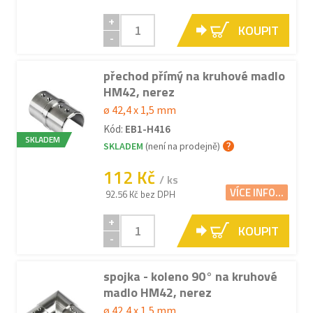
+
KOUPIT
-
přechod přímý na kruhové madlo
HM42, nerez
ø 42,4 x 1,5 mm
Kód:
EB1-H416
SKLADEM
SKLADEM
(není na prodejně)
112 Kč
/ ks
VÍCE INFO...
92.56 Kč bez DPH
+
KOUPIT
-
spojka - koleno 90° na kruhové
madlo HM42, nerez
ø 42,4 x 1,5 mm