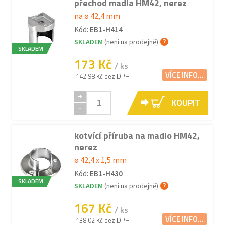
přechod madla HM42, nerez
na ø 42,4 mm
Kód:
EB1-H414
SKLADEM
(není na prodejně)
SKLADEM
173 Kč
/ ks
VÍCE INFO...
142.98 Kč bez DPH
+
KOUPIT
-
kotvící příruba na madlo HM42,
nerez
ø 42,4 x 1,5 mm
Kód:
EB1-H430
SKLADEM
SKLADEM
(není na prodejně)
167 Kč
/ ks
VÍCE INFO...
138.02 Kč bez DPH