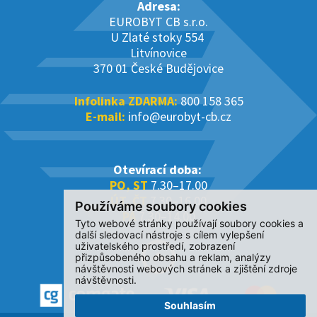
Adresa:
EUROBYT CB s.r.o.
U Zlaté stoky 554
Litvínovice
370 01 České Budějovice
Infolinka ZDARMA:
800 158 365
E-mail:
info@eurobyt-cb.cz
Otevírací doba:
PO, ST
7.30–17.00
ÚT, ČT
7.30–16.00
Používáme soubory cookies
PÁ
7.30–14.00
Tyto webové stránky používají soubory cookies a
další sledovací nástroje s cílem vylepšení
uživatelského prostředí, zobrazení
přizpůsobeného obsahu a reklam, analýzy
návštěvnosti webových stránek a zjištění zdroje
návštěvnosti.
Souhlasím