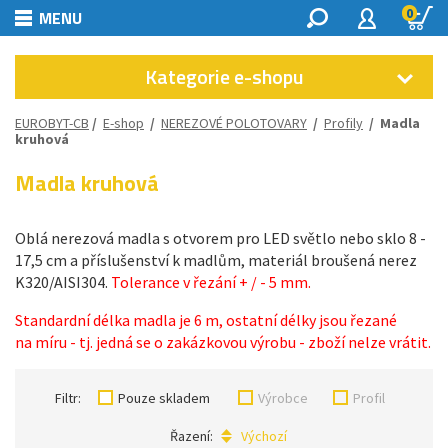
0
MENU
Kategorie e-shopu
EUROBYT-CB
/
E-shop
/
NEREZOVÉ POLOTOVARY
/
Profily
/
Madla
kruhová
Madla kruhová
Oblá nerezová madla s otvorem pro LED světlo nebo sklo 8 -
17,5 cm a příslušenství k madlům, materiál broušená nerez
K320/AISI304.
Tolerance v řezání + / - 5 mm.
Standardní délka madla je 6 m, ostatní délky jsou řezané
na míru - tj. jedná se o zakázkovou výrobu - zboží nelze vrátit.
Filtr:
Pouze skladem
Výrobce
Profil
Řazení:
Výchozí