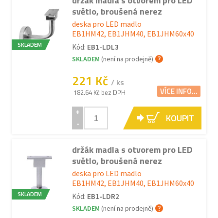
držák madla s otvorem pro LED
světlo, broušená nerez
deska pro LED madlo
EB1HM42, EB1JHM40, EB1JHM60x40
SKLADEM
Kód:
EB1-LDL3
SKLADEM
(není na prodejně)
221 Kč
/ ks
VÍCE INFO...
182.64 Kč bez DPH
+
KOUPIT
-
držák madla s otvorem pro LED
světlo, broušená nerez
deska pro LED madlo
EB1HM42, EB1JHM40, EB1JHM60x40
SKLADEM
Kód:
EB1-LDR2
SKLADEM
(není na prodejně)