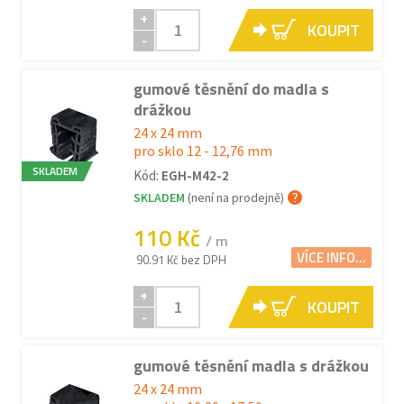
+
KOUPIT
-
gumové těsnění do madla s
drážkou
24 x 24 mm
pro sklo 12 - 12,76 mm
SKLADEM
Kód:
EGH-M42-2
SKLADEM
(není na prodejně)
110 Kč
/ m
VÍCE INFO...
90.91 Kč bez DPH
+
KOUPIT
-
gumové těsnění madla s drážkou
24 x 24 mm