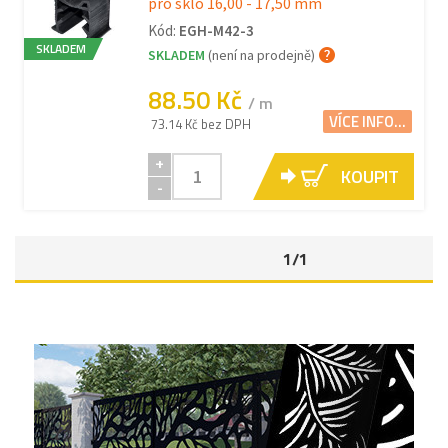
pro sklo 16,00 - 17,50 mm
Kód:
EGH-M42-3
SKLADEM
SKLADEM
(není na prodejně)
88.50 Kč
/ m
VÍCE INFO...
73.14 Kč bez DPH
+
KOUPIT
-
1/1