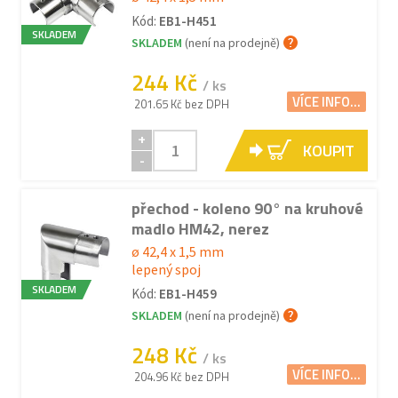
Kód:
EB1-H451
SKLADEM
SKLADEM
(není na prodejně)
244 Kč
/ ks
VÍCE INFO...
201.65 Kč bez DPH
+
KOUPIT
-
přechod - koleno 90° na kruhové
madlo HM42, nerez
ø 42,4 x 1,5 mm
lepený spoj
SKLADEM
Kód:
EB1-H459
SKLADEM
(není na prodejně)
248 Kč
/ ks
VÍCE INFO...
204.96 Kč bez DPH