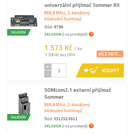
univerzální přijímač Sommer RX
868,8 MHz, 2-kanálový
kódování Somloq1
Kód:
4796
SKLADEM
SKLADEM
(i na prodejně)
1 573 Kč
/ ks
VÍCE INFO...
1 300 Kč bez DPH
+
KOUPIT
-
SOMcom2.1 externí přijímač
Sommer
868,8 MHz, 2-kanálový
kódování Somloq2
SKLADEM
Kód:
3312S13611
SKLADEM
(i na prodejně)