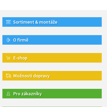
Sortiment & montáže
O firmě
E-shop
Možnosti dopravy
Pro zákazníky