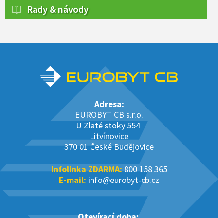
Rady & návody
Adresa:
EUROBYT CB s.r.o.
U Zlaté stoky 554
Litvínovice
370 01 České Budějovice
Infolinka ZDARMA:
800 158 365
E-mail:
info@eurobyt-cb.cz
Otevírací doba: