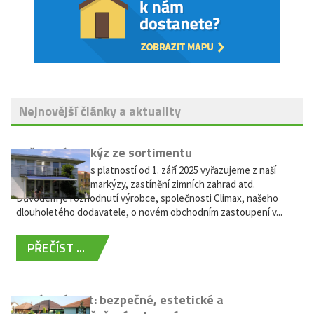
Nejnovější články a aktuality
Vyřazení markýz ze sortimentu
Vážení zákazníci, s platností od 1. září 2025 vyřazujeme z naší
nabídky výsuvné markýzy, zastínění zimních zahrad atd.
Důvodem je rozhodnutí výrobce, společnosti Climax, našeho
dlouholetého dodavatele, o novém obchodním zastoupení v...
PŘEČÍST ...
Hliníkový plot: bezpečné, estetické a