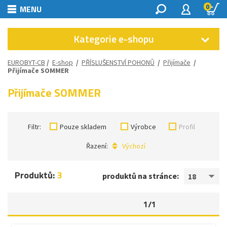
0
MENU
Kategorie e-shopu
EUROBYT-CB
/
E-shop
/
PŘÍSLUŠENSTVÍ POHONŮ
/
Přijímače
/
Přijímače SOMMER
Přijímače SOMMER
Filtr:
Pouze skladem
Výrobce
Profil
Řazení:
Výchozí
Produktů:
3
produktů na stránce:
18
1/1