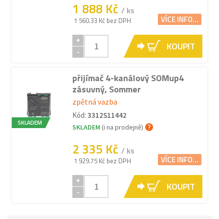
1 888 Kč
/ ks
VÍCE INFO...
1 560.33 Kč bez DPH
+
KOUPIT
-
přijímač 4-kanálový SOMup4
zásuvný, Sommer
zpětná vazba
Kód:
3312S11442
SKLADEM
SKLADEM
(i na prodejně)
2 335 Kč
/ ks
VÍCE INFO...
1 929.75 Kč bez DPH
+
KOUPIT
-