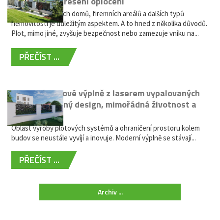
bezúdržbové řešení oplocení
Oplocení rodinných domů, firemních areálů a dalších typů
nemovitostí je důležitým aspektem. A to hned z několika důvodů.
Plot, mimo jiné, zvyšuje bezpečnost nebo zamezuje vniku na...
PŘEČÍST ...
Moderní plotové výplně z laserem vypalovaných
kovů: výjimečný design, mimořádná životnost a
žádná údržba
Oblast výroby plotových systémů a ohraničení prostoru kolem
budov se neustále vyvíjí a inovuje. Moderní výplně se stávají...
PŘEČÍST ...
Archiv ...