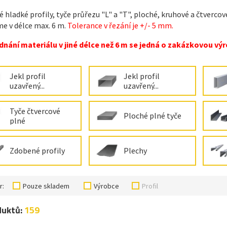
 hladké profily, tyče průřezu "L" a "T", ploché, kruhové a čtvercov
e v délce max. 6 m.
Tolerance v řezání je +/- 5 mm.
dnání materiálu v jiné délce než 6 m se jedná o zakázkovou výro
Jekl profil
Jekl profil
uzavřený...
uzavřený...
Tyče čtvercové
Ploché plné tyče
plné
Zdobené profily
Plechy
r:
Pouze skladem
Výrobce
Profil
duktů:
159