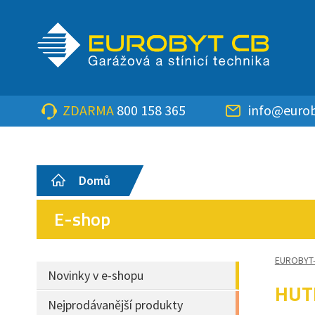
ZDARMA
800 158 365
info@eurob
Domů
E-shop
EUROBYT
Novinky v e-shopu
HUT
Nejprodávanější produkty