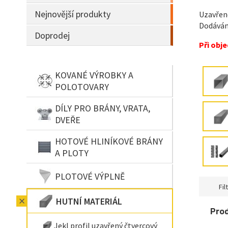
Nejnovější produkty
Uzavřené
Dodávám
Doprodej
Při obje
KOVANÉ VÝROBKY A
POLOTOVARY
DÍLY PRO BRÁNY, VRATA,
DVEŘE
HOTOVÉ HLINÍKOVÉ BRÁNY
A PLOTY
PLOTOVÉ VÝPLNĚ
Filt
HUTNÍ MATERIÁL
Pro
Jekl profil uzavřený čtvercový