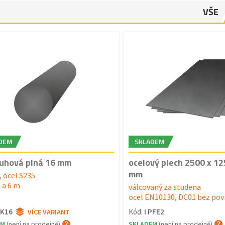
VŠE
DEM
SKLADEM
ruhová plná 16 mm
ocelový plech 2500 x 12
mm
, ocel S235
 a 6 m
válcovaný za studena
ocel EN10130, DC01 bez povr
KK16
Kód:
I PFE2
VÍCE VARIANT
EM
(není na prodejně)
SKLADEM
(není na prodejně)