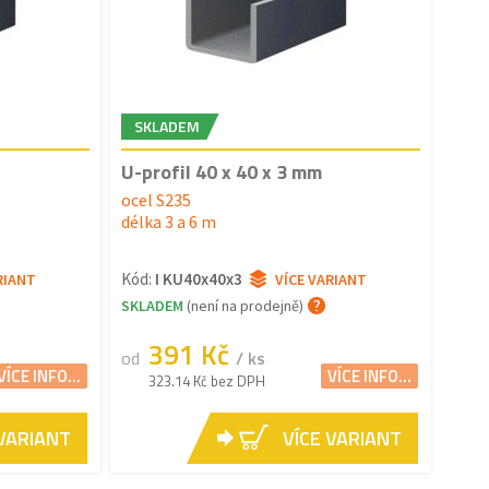
SKLADEM
U-profil 40 x 40 x 3 mm
ocel S235
délka 3 a 6 m
Kód:
I KU40x40x3
RIANT
VÍCE VARIANT
SKLADEM
(není na prodejně)
391 Kč
od
/ ks
VÍCE INFO...
VÍCE INFO...
323.14 Kč bez DPH
 VARIANT
VÍCE VARIANT