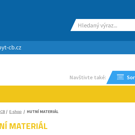
yt-cb.cz
Navštivte také:
Sor
-CB
/
E-shop
/
HUTNÍ MATERIÁL
NÍ MATERIÁL