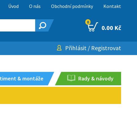
Úvod
O nás
Obchodní podmínky
Kontakt
0
0.00 Kč
Přihlásit
/
Registrovat
timent & montáže
Rady & návody