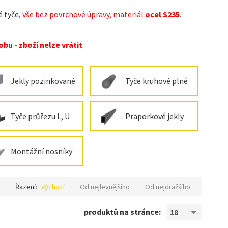
é tyče,
vše bez povrchové úpravy, materiál
ocel S235
.
bu - zboží nelze vrátit
.
Jekly pozinkované
Tyče kruhové plné
Tyče průřezu L, U
Praporkové jekly
Montážní nosníky
Řazení:
Výchozí
Od nejlevnějšího
Od nejdražšího
produktů na stránce:
18