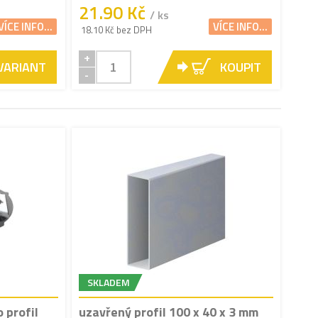
21.90 Kč
/ ks
VÍCE INFO...
VÍCE INFO...
18.10 Kč bez DPH
+
 VARIANT
KOUPIT
-
SKLADEM
 profil
uzavřený profil 100 x 40 x 3 mm