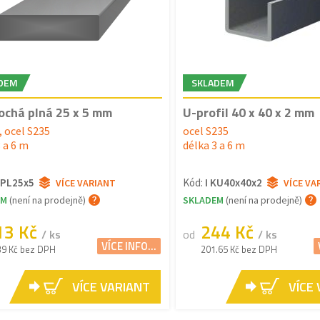
DEM
SKLADEM
lochá plná 25 x 5 mm
U-profil 40 x 40 x 2 mm
, ocel S235
ocel S235
 a 6 m
délka 3 a 6 m
KPL25x5
Kód:
I KU40x40x2
VÍCE VARIANT
VÍCE VA
EM
(není na prodejně)
SKLADEM
(není na prodejně)
13 Kč
244 Kč
/ ks
od
/ ks
VÍCE INFO...
39 Kč bez DPH
201.65 Kč bez DPH
VÍCE VARIANT
VÍCE