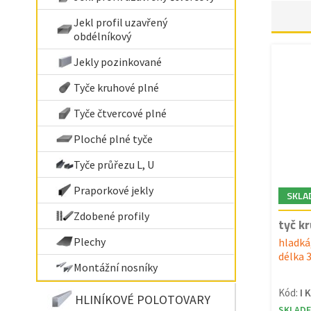
Jekl profil uzavřený
obdélníkový
Jekly pozinkované
Tyče kruhové plné
Tyče čtvercové plné
Ploché plné tyče
Tyče průřezu L, U
Praporkové jekly
SKLA
Zdobené profily
tyč k
Plechy
hladká
délka 3
Montážní nosníky
Kód:
I 
HLINÍKOVÉ POLOTOVARY
SKLAD