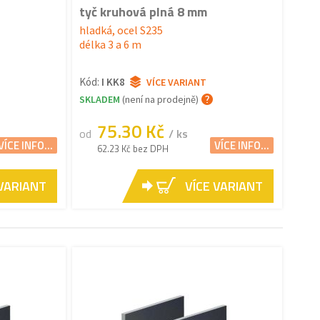
tyč kruhová plná 8 mm
hladká, ocel S235
délka 3 a 6 m
Kód:
I KK8
VÍCE VARIANT
SKLADEM
(není na prodejně)
75.30 Kč
od
/ ks
VÍCE INFO...
VÍCE INFO...
62.23 Kč bez DPH
 VARIANT
VÍCE VARIANT