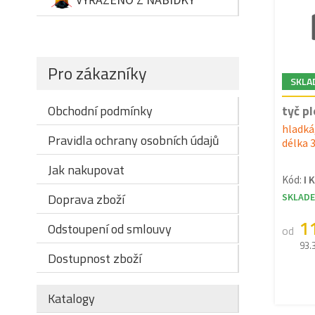
Pro zákazníky
SKLA
tyč p
Obchodní podmínky
hladká
Pravidla ochrany osobních údajů
délka 3
Jak nakupovat
Kód:
I 
Doprava zboží
SKLAD
1
Odstoupení od smlouvy
od
93.
Dostupnost zboží
Katalogy