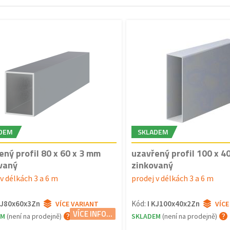
DEM
SKLADEM
ený profil 80 x 60 x 3 mm
uzavřený profil 100 x 4
vaný
zinkovaný
v délkách 3 a 6 m
prodej v délkách 3 a 6 m
KJ80x60x3Zn
Kód:
I KJ100x40x2Zn
VÍCE VARIANT
VÍCE
VÍCE INFO...
EM
(není na prodejně)
SKLADEM
(není na prodejně)