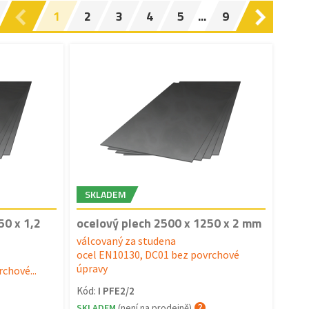
1
2
3
4
5
...
9
SKLADEM
50 x 1,2
ocelový plech 2500 x 1250 x 2 mm
válcovaný za studena
ocel EN10130, DC01 bez povrchové
úpravy
chové...
Kód:
I PFE2/2
SKLADEM
(není na prodejně)