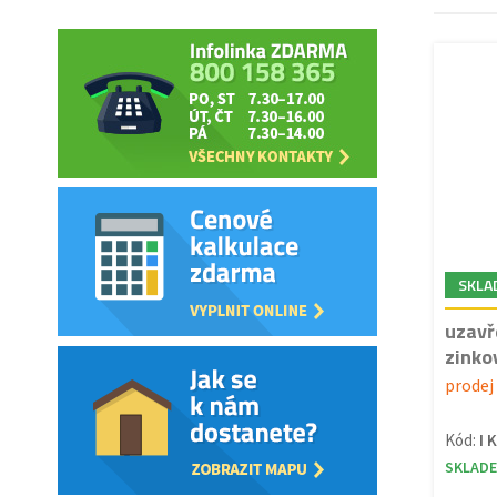
SKLA
uzavř
zinko
prodej 
Kód:
I 
SKLAD