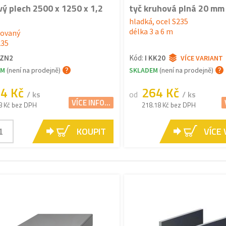
vý plech 2500 x 1250 x 1,2
tyč kruhová plná 20 mm
hladká, ocel S235
délka 3 a 6 m
kovaný
235
PZN2
Kód:
I KK20
VÍCE VARIANT
EM
(není na prodejně)
SKLADEM
(není na prodejně)
74 Kč
264 Kč
/ ks
od
/ ks
VÍCE INFO...
8 Kč bez DPH
218.18 Kč bez DPH
KOUPIT
VÍCE