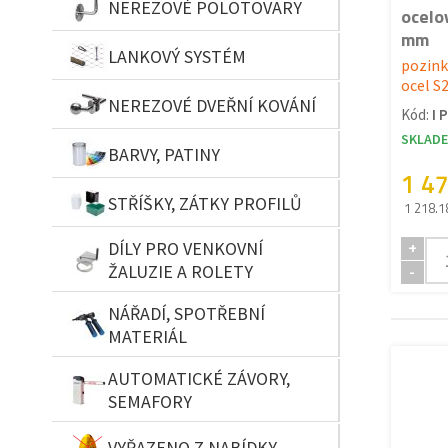
NEREZOVÉ POLOTOVARY
ocelo
mm
LANKOVÝ SYSTÉM
pozin
ocel S
NEREZOVÉ DVEŘNÍ KOVÁNÍ
Kód:
I 
SKLAD
BARVY, PATINY
1 4
STŘÍŠKY, ZÁTKY PROFILŮ
1 218.1
DÍLY PRO VENKOVNÍ
+
ŽALUZIE A ROLETY
-
NÁŘADÍ, SPOTŘEBNÍ
MATERIÁL
AUTOMATICKÉ ZÁVORY,
SEMAFORY
VYŘAZENO Z NABÍDKY