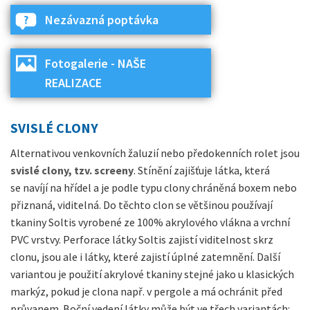
Nezávazná poptávka
Fotogalerie - NAŠE
REALIZACE
SVISLÉ CLONY
Alternativou venkovních žaluzií nebo předokenních rolet
jsou
svislé
clony, tzv. screeny
.
Stínění zajišťuje látka, která
se navíjí na hřídel a je podle typu clony chráněná boxem nebo
přiznaná, viditelná. Do těchto clon se většinou používají
tkaniny Soltis vyrobené ze 100% akrylového vlákna a vrchní
PVC vrstvy. Perforace látky Soltis zajistí viditelnost skrz
clonu, jsou ale i látky, které zajistí úplné zatemnění. Další
variantou je použití akrylové tkaniny stejné jako u klasických
markýz, pokud je clona např. v pergole a má ochránit před
průvanem. Boční vedení látky může být ve třech variantách: