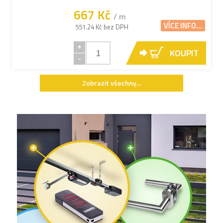
667 Kč
/ m
VÍCE INFO...
551.24 Kč bez DPH
+
KOUPIT
-
Zobrazit všechny...