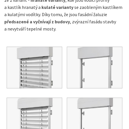
ze 2 variant -
hranaté varianty
, kde jsou vodící profily
a kastlík hranatý a
kulaté varianty
se zaobleným kastlíkem
a kulatými vodítky. Díky tomu, že jsou fasádní žaluzie
předsazené a vyčnívají z budovy
, zvýrazní fasádu stavby
a nevytváří tepelné mosty.