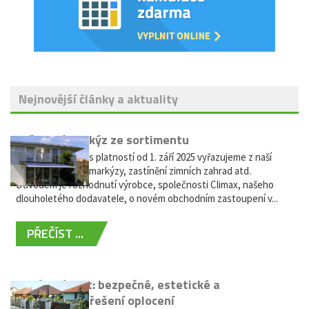
Nejnovější články a aktuality
Vyřazení markýz ze sortimentu
Vážení zákazníci, s platností od 1. září 2025 vyřazujeme z naší
nabídky výsuvné markýzy, zastínění zimních zahrad atd.
Důvodem je rozhodnutí výrobce, společnosti Climax, našeho
dlouholetého dodavatele, o novém obchodním zastoupení v...
PŘEČÍST ...
Hliníkový plot: bezpečné, estetické a
bezúdržbové řešení oplocení