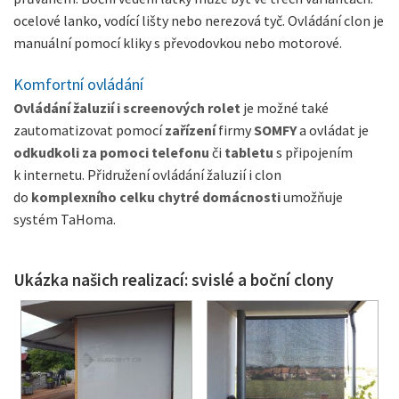
ocelové lanko, vodící lišty nebo nerezová tyč. Ovládání clon je
manuální pomocí kliky s převodovkou nebo motorové.
Komfortní ovládání
Ovládání žaluzií i screenových rolet
je možné také
zautomatizovat pomocí
zařízení
firmy
SOMFY
a ovládat je
odkudkoli
za pomoci telefonu
či
tabletu
s připojením
k internetu. Přidružení ovládání žaluzií i clon
do
komplexního celku chytré domácnosti
umožňuje
systém TaHoma.
Ukázka našich realizací: svislé a boční clony