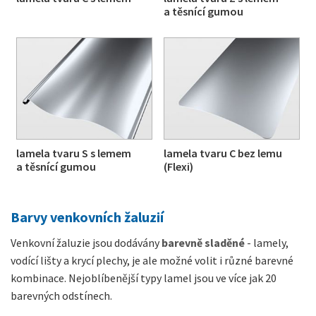
a těsnící gumou
lamela tvaru S s lemem
lamela tvaru C bez lemu
a těsnící gumou
(Flexi)
Barvy venkovních žaluzií
Venkovní žaluzie jsou dodávány
barevně sladěné
- lamely,
vodící lišty a krycí plechy, je ale možné volit i různé barevné
kombinace. Nejoblíbenější typy lamel jsou ve více jak 20
barevných odstínech.