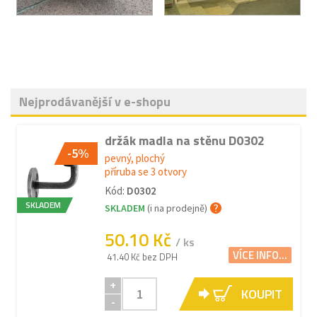
Nejprodávanější v e-shopu
držák madla na stěnu D0302
-5%
pevný, plochý
příruba se 3 otvory
Kód:
D0302
SKLADEM
SKLADEM
(i na prodejně)
50.10 Kč
/ ks
VÍCE INFO...
41.40 Kč bez DPH
+
KOUPIT
-