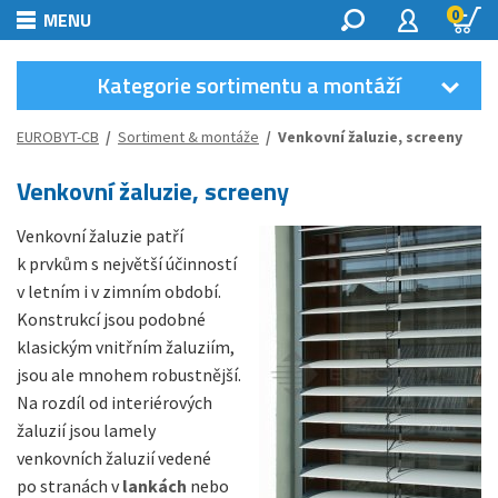
0
MENU
Kategorie sortimentu a montáží
EUROBYT-CB
/
Sortiment & montáže
/ Venkovní žaluzie, screeny
Venkovní žaluzie, screeny
Venkovní žaluzie patří
k prvkům s největší účinností
v letním i v zimním období.
Konstrukcí jsou podobné
klasickým vnitřním žaluziím,
jsou ale mnohem robustnější.
Na rozdíl od interiérových
žaluzií jsou lamely
venkovních žaluzií vedené
po stranách v
lankách
nebo