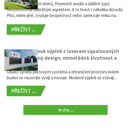
Oplocení rodinných domů, firemních areálů a dalších typů
nemovitostí je důležitým aspektem. A to hned z několika důvodů.
Plot, mimo jiné, zvyšuje bezpečnost nebo zamezuje vniku na...
PŘEČÍST ...
Moderní plotové výplně z laserem vypalovaných
kovů: výjimečný design, mimořádná životnost a
žádná údržba
Oblast výroby plotových systémů a ohraničení prostoru kolem
budov se neustále vyvíjí a inovuje. Moderní výplně se stávají...
PŘEČÍST ...
Archiv ...