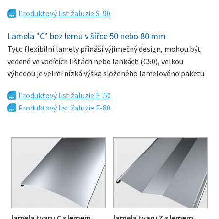
Produktový list žaluzie S-90
Lamela "C" bez lemu v šířce 50 nebo 80 mm
Tyto flexibilní lamely přináší výjimečný design, mohou být
vedené ve vodících lištách nebo lankách (C50), velkou
výhodou je velmi nízká výška složeného lamelového paketu.
Produktový list žaluzie E-50
Produktový list žaluzie F-80
lamela tvaru C s lemem
lamela tvaru Z s lemem