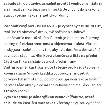
zabudován do stavby, usnadnil montáž venkovních žaluzií
a zamezil vzniku tepelných mostů
. Je vhodný do jakékoliv
stavby včetně nízkoenergetických domů.
Podomítkový box - ISO-KASTL - je vyrobený z PURENITU®
,
tvoří ho tři obvodové desky, dvě bočnice a hliníková
ukončovací a montážní lišta. Purenit je jako materiál pevný,
odolný, má nízkou hmotnost a objemovou stálost. Vlastní
desky jsou k sobě spojeny tak, aby byla dosažena dostateč­ná
pevnost a stabilita.
Hliníková ukončovací lišta na přední
části kastlíku
zajišťuje pevnost přední hrany.
Vnitřní rozměr kastlíku je dostatečný pro každý typ ven­
kovní žaluzie
. Vnitřek kastlíku doporučujeme ošetřit
do výšky 180 mm stejnou po­vrchovou úpravou jako je finální
barva fasády, aby bylo dosaženo celkově optimálního vzhledu
s fasádou domu.
Výška kastlíku je dána výškou venkovní žaluzie, která
se bude do kastlíku montovat
. Všechny boxy jsou vyráběné