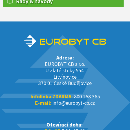
Rady & návody
Adresa:
EUROBYT CB s.r.o.
U Zlaté stoky 554
Litvínovice
370 01 České Budějovice
Infolinka ZDARMA:
800 158 365
E-mail:
info@eurobyt-cb.cz
Otevírací doba: