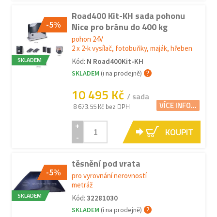
Road400 Kit-KH sada pohonu
-5%
Nice pro bránu do 400 kg
pohon 24V
2 x 2-k vysílač, fotobuňky, maják, hřeben
SKLADEM
Kód:
N Road400Kit-KH
SKLADEM
(i na prodejně)
10 495 Kč
/ sada
VÍCE INFO...
8 673.55 Kč bez DPH
+
KOUPIT
-
těsnění pod vrata
-5%
pro vyrovnání nerovností
metráž
SKLADEM
Kód:
32281030
SKLADEM
(i na prodejně)