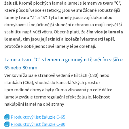
žaluzií. Kromě plochých lamel a lamel s lemem ve tvaru "C",
které působí velice esteticky, jsou velmi žádané robustnější
lamely tvaru "Z" a "S". Tyto lamely jsou svojí dokonalou
domykavostí nejúčinnější sluneční ochranou a mají i největší
stabilitu např. vůči větru. Obecně platí, že
čím více je lamela
lomená, tím jsou její stínicí a izolační vlastnosti lepší
,
protože k sobě jednotlivé lamely lépe doléhají.
Lamela tvaru "C" s lemem a gumovým těsněním v šířce
65 nebo 80 mm
Venkovní žaluzie stranově vedená v lištách (C80) nebo
i lankách (C65), vhodná do kancelářských prostor
i pro rodinné domy a byty. Guma vlisovaná po celé délce
lamely zvyšuje termoregulační efekt žaluzie. Možnost
naklápění lamel na obě strany.
Produktový list žaluzie C-65
Produktový list žaluzie C-80