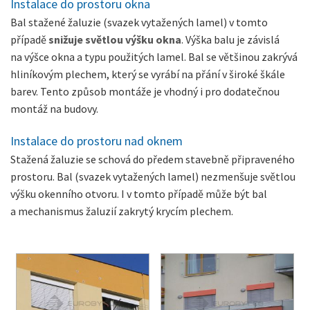
Instalace do prostoru okna
Bal stažené žaluzie (svazek vytažených lamel) v tomto
případě
snižuje světlou výšku okna
. Výška balu je závislá
na výšce okna a typu použitých lamel. Bal se většinou zakrývá
hliníkovým plechem, který se vyrábí na přání v široké škále
barev. Tento způsob montáže je vhodný i pro dodatečnou
montáž na budovy.
Instalace do prostoru nad oknem
Stažená žaluzie se schová do předem stavebně připraveného
prostoru. Bal (svazek vytažených lamel) nezmenšuje světlou
výšku okenního otvoru. I v tomto případě může být bal
a mechanismus žaluzií zakrytý krycím plechem.