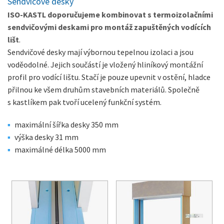
Sendvičové desky
ISO-KASTL doporučujeme kombinovat s termoizolačními
sendvičovými deskami pro montáž zapuštěných vodících
lišt
.
Sendvičové desky mají výbornou tepelnou izolaci a jsou
voděodolné. Jejich součástí je vložený hliníkový montážní
profil pro vodící lištu. Stačí je pouze upevnit v ostění, hladce
přilnou ke všem druhům stavebních materiálů. Společně
s kastlíkem pak tvoří ucelený funkční systém.
maximální šířka desky 350 mm
výška desky 31 mm
maximálné délka 5000 mm