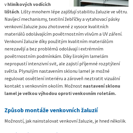
v
hliníkových vodících
lištách
. Lišty mnohem lépe zajišťují stabilitu žaluzie ve větru.
Navíjecí mechanismy, textilní žebříčky a vytahovací pásky
venkovní žaluzie jsou zhotovené z vysoce kvalitních
materiálů odolávajícím povětrnostním vlivům a UV záření.
Venkovní žaluzie díky použitým kvalitním materiálům
nerezavějí a bez problémů odolávají i extrémním
povětrnostním podmínkám. Díky širokým lamelám
nepropustí intenzivní svit, ale zajistí příjemné rozptýlení
světla. Plynulým nastavením sklonu lamel je možné
regulovat osvětlení interiéru a zároveň neztratit vizuální
kontakt s venkovním okolím. Možnost
nastavení sklonu
lamel je velkou výhodou oproti venkovním roletám.
Způsob montáže venkovních žaluzií
Možností, jak nainstalovat venkovní žaluzie, je hned několik.