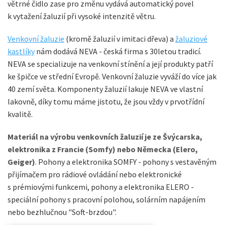
větrné čidlo zase pro změnu vydává automatický povel
k vytažení žaluzií při vysoké intenzitě větru.
Venkovní žaluzie
(kromě žaluzií v imitaci dřeva) a
žaluziové
kastlíky
nám dodává NEVA - česká firma s 30letou tradicí.
NEVA se specializuje na venkovní stínění a její produkty patří
ke špičce ve střední Evropě. Venkovní žaluzie vyváží do více jak
40 zemí světa. Komponenty žaluzií lakuje NEVA ve vlastní
lakovně, díky tomu máme jistotu, že jsou vždy v prvotřídní
kvalitě.
Materiál na výrobu venkovních žaluzií je ze Švýcarska,
elektronika z Francie (Somfy) nebo Německa (Elero,
Geiger)
. Pohony a elektronika SOMFY - pohony s vestavěným
přijímačem pro rádiové ovládání nebo elektronické
s prémiovými funkcemi, pohony a elektronika ELERO -
speciální pohony s pracovní polohou, solárním napájením
nebo bezhlučnou "Soft-brzdou".