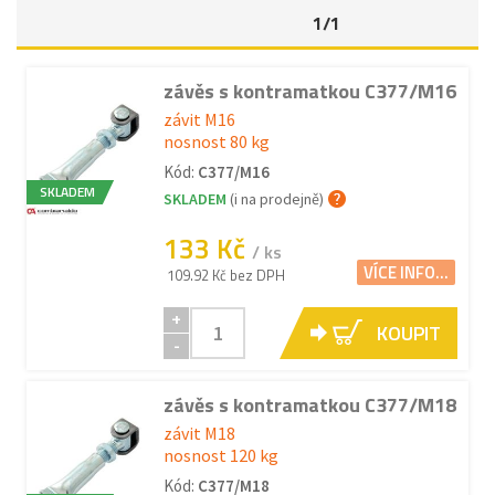
1/1
závěs s kontramatkou C377/M16
závit M16
nosnost 80 kg
Kód:
C377/M16
SKLADEM
SKLADEM
(i na prodejně)
133 Kč
/ ks
VÍCE INFO...
109.92 Kč bez DPH
+
KOUPIT
-
závěs s kontramatkou C377/M18
závit M18
nosnost 120 kg
Kód:
C377/M18