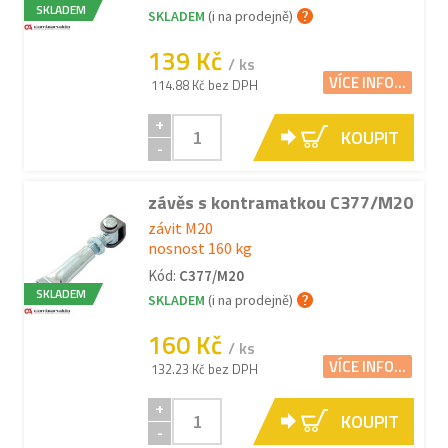
SKLADEM
SKLADEM
(i na prodejně)
139 Kč
/ ks
VÍCE INFO...
114.88 Kč bez DPH
+
KOUPIT
-
závěs s kontramatkou C377/M20
závit M20
nosnost 160 kg
Kód:
C377/M20
SKLADEM
SKLADEM
(i na prodejně)
160 Kč
/ ks
VÍCE INFO...
132.23 Kč bez DPH
+
KOUPIT
-