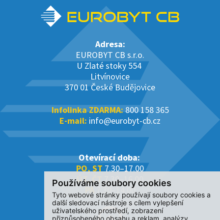
Adresa:
EUROBYT CB s.r.o.
U Zlaté stoky 554
Litvínovice
370 01 České Budějovice
Infolinka ZDARMA:
800 158 365
E-mail:
info@eurobyt-cb.cz
Otevírací doba:
PO, ST
7.30–17.00
ÚT, ČT
7.30–16.00
Používáme soubory cookies
PÁ
7.30–14.00
Tyto webové stránky používají soubory cookies a
další sledovací nástroje s cílem vylepšení
uživatelského prostředí, zobrazení
přizpůsobeného obsahu a reklam, analýzy