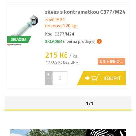
závěs s kontramatkou C377/M24
závit M24
nosnost 220 kg
Kód:
C377/M24
SKLADEM
SKLADEM
(není na prodejně)
215 Kč
/ ks
VÍCE INFO...
177.69 Kč bez DPH
+
KOUPIT
-
1/1