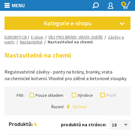
0
MENU
Kategorie e-shopu
EUROBYT-CB
/
E-shop
/
DÍLY PRO BRÁNY, VRATA, DVEŘE
/
Závěsy a
panty
/
Nastavitelné
/
Nastavitelné na chemii
Nastavitelné na chemii
Regulovatelné závěsy - panty na brány, branky, vrata
na chemické kotvení. Vhodné pro zděné a betonové sloupky.
Filtr:
Pouze skladem
Výrobce
Profil
Řazení:
Výchozí
Produktů:
4
produktů na stránce:
18