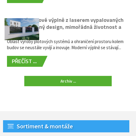
Moderní plotové výplně z laserem vypalovaných
kovů: výjimečný design, mimořádná životnost a
žádná údržba
Oblast výroby plotových systémů a ohraničení prostoru kolem
budov se neustále vyvíjí a inovuje. Moderní výplně se stávají...
PŘEČÍST ...
Archiv ...
Sortiment & montáže