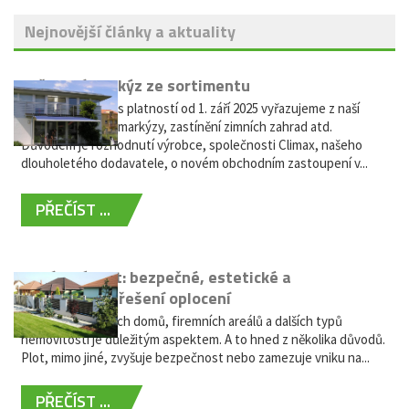
Nejnovější články a aktuality
Vyřazení markýz ze sortimentu
Vážení zákazníci, s platností od 1. září 2025 vyřazujeme z naší
nabídky výsuvné markýzy, zastínění zimních zahrad atd.
Důvodem je rozhodnutí výrobce, společnosti Climax, našeho
dlouholetého dodavatele, o novém obchodním zastoupení v...
PŘEČÍST ...
Hliníkový plot: bezpečné, estetické a
bezúdržbové řešení oplocení
Oplocení rodinných domů, firemních areálů a dalších typů
nemovitostí je důležitým aspektem. A to hned z několika důvodů.
Plot, mimo jiné, zvyšuje bezpečnost nebo zamezuje vniku na...
PŘEČÍST ...