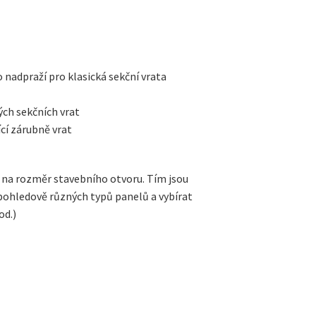
 nadpraží pro klasická sekční vrata
ých sekčních vrat
ící zárubně vrat
na rozměr stavebního otvoru. Tím jsou
 pohledově různých typů panelů a vybírat
od.)