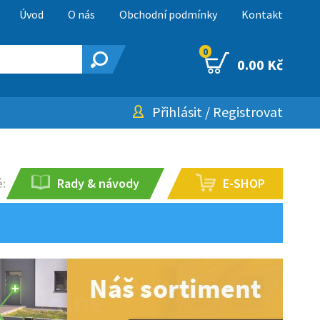
Úvod
O nás
Obchodní podmínky
Kontakt
0
0.00 Kč
Přihlásit
/
Registrovat
:
Rady & návody
E-SHOP