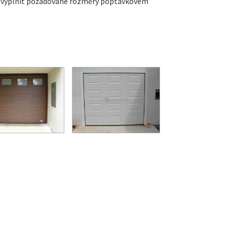
í vyplnit požadované rozměry poptávkovém