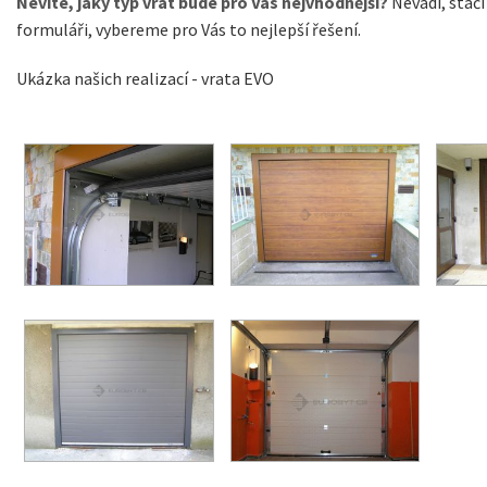
Nevíte, jaký typ vrat bude pro Vás nejvhodnější?
Nevadí, stač
formuláři, vybereme pro Vás to nejlepší řešení.
Ukázka našich realizací - vrata EVO