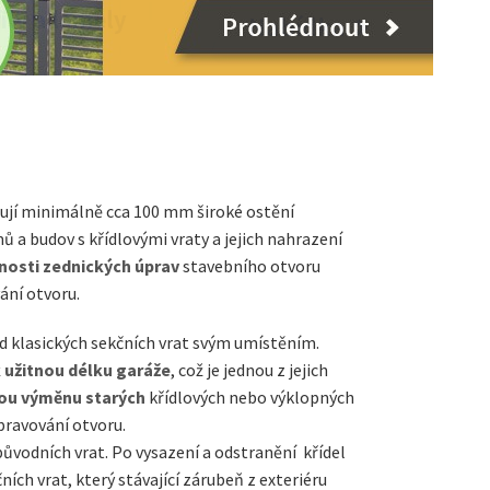
bují minimálně cca 100 mm široké ostění
ů a budov s křídlovými vraty a jejich nahrazení
nosti zednických úprav
stavebního otvoru
ání otvoru.
 od klasických sekčních vrat svým umístěním.
k užitnou délku garáže
, což je jednou z jejich
ou výměnu starých
křídlových nebo výklopných
pravování otvoru.
původních vrat. Po vysazení a odstranění křídel
ních vrat, který stávající zárubeň z exteriéru