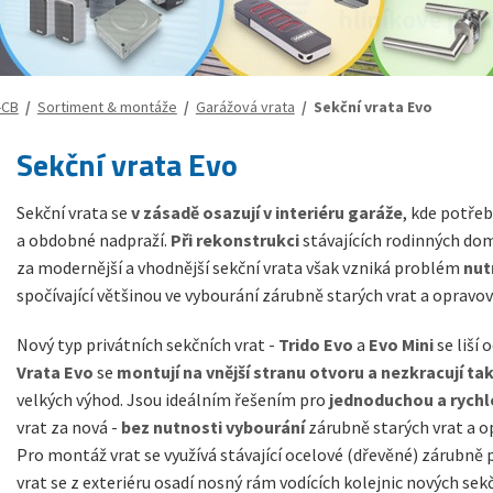
-CB
/
Sortiment & montáže
/
Garážová vrata
/ Sekční vrata Evo
Sekční vrata Evo
Sekční vrata se
v zásadě osazují v interiéru garáže
, kde potře
a obdobné nadpraží.
Při rekonstrukci
stávajících rodinných dom
za modernější a vhodnější sekční vrata však vzniká problém
nut
spočívající většinou ve vybourání zárubně starých vrat a opravov
Nový typ privátních sekčních vrat -
Trido Evo
a
Evo Mini
se liší
Vrata Evo
se
montují na vnější stranu otvoru a
nezkracují ta
velkých výhod. Jsou ideálním řešením pro
jednoduchou a rychl
vrat za nová -
bez nutnosti vybourání
zárubně starých vrat a o
Pro montáž vrat se využívá stávající ocelové (dřevěné) zárubně 
vrat se z exteriéru osadí nosný rám vodících kolejnic nových sekč