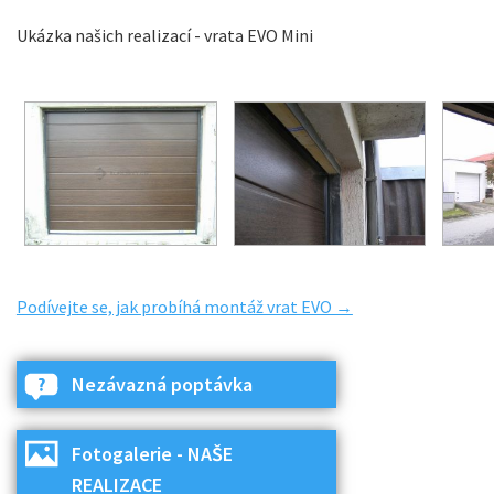
Ukázka našich realizací - vrata EVO Mini
Podívejte se, jak probíhá montáž vrat EVO →
Nezávazná poptávka
Fotogalerie - NAŠE
REALIZACE