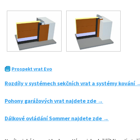
Prospekt vrat Evo
Rozdíly v systémech sekčních vrat a systémy kování 
Pohony garážových vrat najdete zde →
Dálkové ovládání Sommer najdete zde →