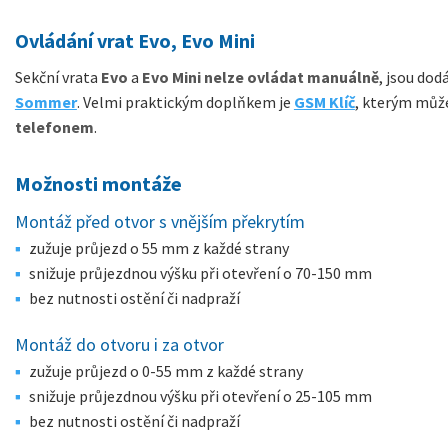
Ovládání vrat Evo, Evo Mini
Sekční vrata
Evo
a
Evo Mini
nelze ovládat manuálně
, jsou dod
Sommer
. Velmi praktickým doplňkem je
GSM Klíč
, kterým můž
telefonem
.
Možnosti montáže
Montáž před otvor s vnějším překrytím
zužuje průjezd o 55 mm z každé strany
snižuje průjezdnou výšku při otevření o 70-150 mm
bez nutnosti ostění či nadpraží​
Montáž do otvoru i za otvor
zužuje průjezd o 0-55 mm z každé strany
snižuje průjezdnou výšku při otevření o 25-105 mm
bez nutnosti ostění či nadpraží