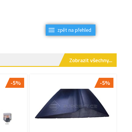
zpět na přehled
Zobrazit všechny...
-5%
-5%