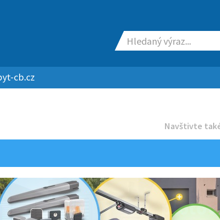
yt-cb.cz
Navštivte také