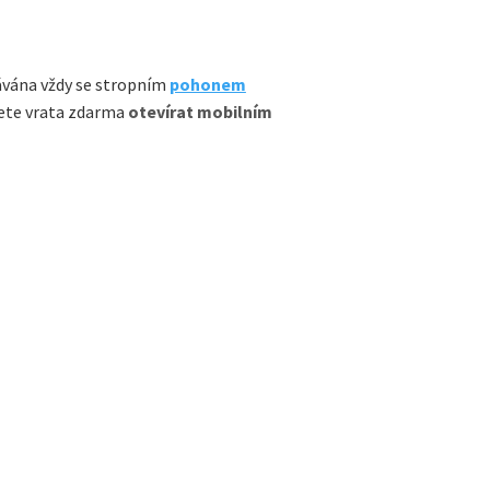
ávána vždy se stropním
pohonem
ete vrata zdarma
otevírat mobilním