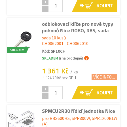
+
KOUPIT
-
odblokovací klíče pro nové typy
pohonů Nice ROBO, RBS, sada
sada 10 kusů
CH0062001 - CH0062010
SKLADEM
Kód:
SP10CH
SKLADEM
(i na prodejně)
1 361 Kč
/ ks
VÍCE INFO...
1 124.79 Kč bez DPH
+
KOUPIT
-
SPMCU2R30 řídicí jednotka Nice
pro RBS600HS, SPR800W, SPR1200BLW
(A)