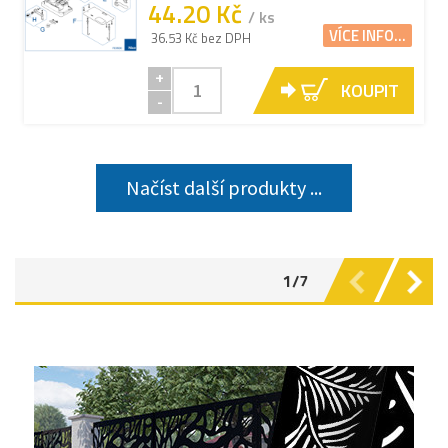
44.20 Kč
/ ks
VÍCE INFO...
36.53 Kč bez DPH
+
KOUPIT
-
Načíst další produkty ...
1/7