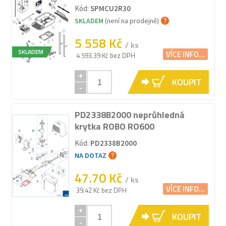
Kód:
SPMCU2R30
SKLADEM
(není na prodejně)
5 558 Kč
/ ks
SKLADEM
VÍCE INFO...
4 593.39 Kč bez DPH
+
KOUPIT
-
PD2338B2000 neprůhledná
krytka ROBO RO600
Kód:
PD2338B2000
NA DOTAZ
47.70 Kč
/ ks
VÍCE INFO...
39.42 Kč bez DPH
+
KOUPIT
-