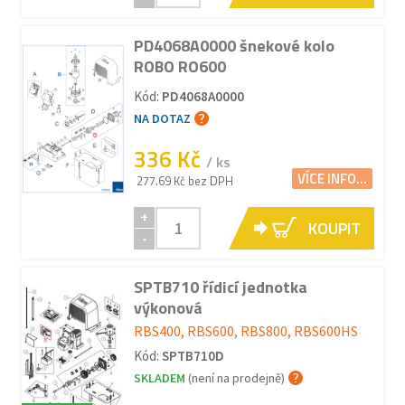
PD4068A0000 šnekové kolo
ROBO RO600
Kód:
PD4068A0000
NA DOTAZ
336 Kč
/ ks
VÍCE INFO...
277.69 Kč bez DPH
+
KOUPIT
-
SPTB710 řídicí jednotka
výkonová
RBS400, RBS600, RBS800, RBS600HS
Kód:
SPTB710D
SKLADEM
(není na prodejně)