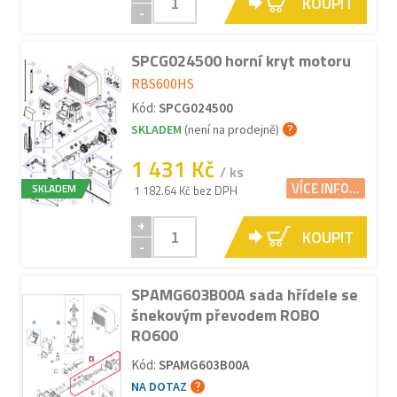
KOUPIT
-
SPCG024500 horní kryt motoru
RBS600HS
Kód:
SPCG024500
SKLADEM
(není na prodejně)
1 431 Kč
/ ks
VÍCE INFO...
SKLADEM
1 182.64 Kč bez DPH
+
KOUPIT
-
SPAMG603B00A sada hřídele se
šnekovým převodem ROBO
RO600
Kód:
SPAMG603B00A
NA DOTAZ