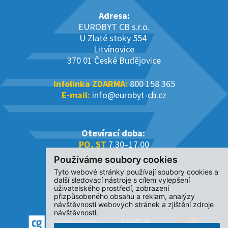
Adresa:
EUROBYT CB s.r.o.
U Zlaté stoky 554
Litvínovice
370 01 České Budějovice
Infolinka ZDARMA:
800 158 365
E-mail:
info@eurobyt-cb.cz
Otevírací doba:
PO, ST
7.30–17.00
ÚT, ČT
7.30–16.00
Používáme soubory cookies
PÁ
7.30–14.00
Tyto webové stránky používají soubory cookies a
další sledovací nástroje s cílem vylepšení
uživatelského prostředí, zobrazení
přizpůsobeného obsahu a reklam, analýzy
návštěvnosti webových stránek a zjištění zdroje
návštěvnosti.