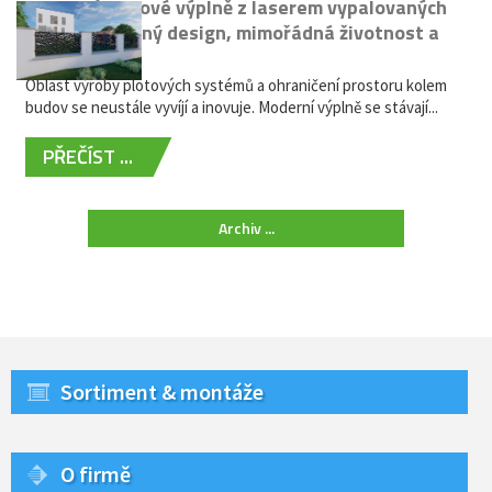
Moderní plotové výplně z laserem vypalovaných
kovů: výjimečný design, mimořádná životnost a
žádná údržba
Oblast výroby plotových systémů a ohraničení prostoru kolem
budov se neustále vyvíjí a inovuje. Moderní výplně se stávají...
PŘEČÍST ...
Archiv ...
Sortiment & montáže
O firmě