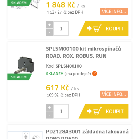
1 848 Kč
SKLADEM
/ ks
VÍCE INFO...
1 527.27 Kč bez DPH
+
KOUPIT
-
SPLSM00100 kit mikrospínačů
ROAD, ROX, ROBUS, RUN
Kód:
SPLSM00100
SKLADEM
(i na prodejně)
SKLADEM
617 Kč
/ ks
VÍCE INFO...
509.92 Kč bez DPH
+
KOUPIT
-
PD2128A3001 základna lakovaná
ROBO RO600