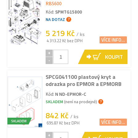
RBS600
Kód:
SPMTG15800
NA DOTAZ
5 219 Kč
/ ks
VÍCE INFO...
4 313.22 Kč bez DPH
+
KOUPIT
-
SPCG041100 plastový kryt a
odrazka pro EPMOR a EPMORB
Kód:
N ND-EPMOR-C
SKLADEM
(není na prodejně)
842 Kč
/ ks
SKLADEM
VÍCE INFO...
695.87 Kč bez DPH
+