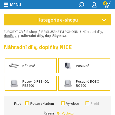
0
MENU
Kategorie e-shopu
EUROBYT-CB
/
E-shop
/
PŘÍSLUŠENSTVÍ POHONŮ
/
Náhradní díly,
doplňky
/
Náhradní díly, doplňky NICE
Náhradní díly, doplňky NICE
Křídlové
Posuvné
Posuvné RBS400,
Posuvné ROBO
RBS600
RO600
Filtr:
Pouze skladem
Výrobce
Profil
Řazení:
Výchozí