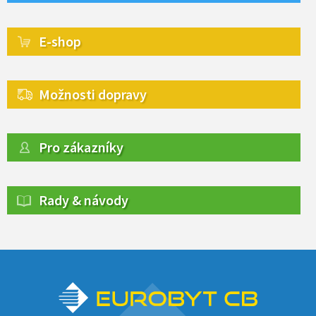
E-shop
Možnosti dopravy
Pro zákazníky
Rady & návody