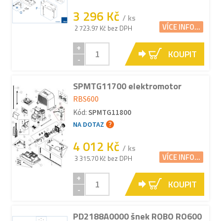
3 296 Kč
/ ks
VÍCE INFO...
2 723.97 Kč bez DPH
+
KOUPIT
-
SPMTG11700 elektromotor
RBS600
Kód:
SPMTG11800
NA DOTAZ
4 012 Kč
/ ks
VÍCE INFO...
3 315.70 Kč bez DPH
+
KOUPIT
-
PD2188A0000 šnek ROBO RO600