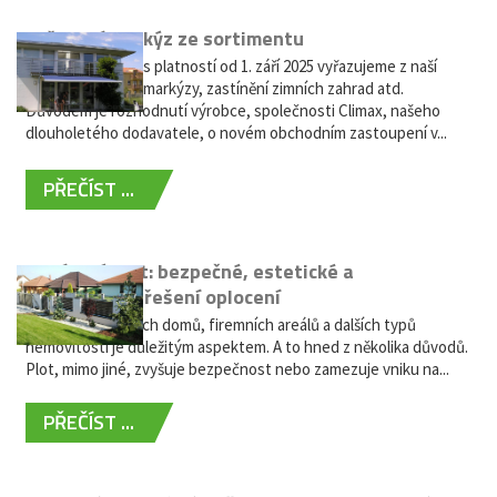
Vyřazení markýz ze sortimentu
Vážení zákazníci, s platností od 1. září 2025 vyřazujeme z naší
nabídky výsuvné markýzy, zastínění zimních zahrad atd.
Důvodem je rozhodnutí výrobce, společnosti Climax, našeho
dlouholetého dodavatele, o novém obchodním zastoupení v...
PŘEČÍST ...
Hliníkový plot: bezpečné, estetické a
bezúdržbové řešení oplocení
Oplocení rodinných domů, firemních areálů a dalších typů
nemovitostí je důležitým aspektem. A to hned z několika důvodů.
Plot, mimo jiné, zvyšuje bezpečnost nebo zamezuje vniku na...
PŘEČÍST ...