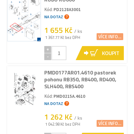
Kód:
PD2128A3001
NA DOTAZ
1 655 Kč
/ ks
VÍCE INFO...
1 367.77 Kč bez DPH
+
KOUPIT
-
PMD0177AR01.4610 pastorek
pohonu RB350, RB400, RD400,
SLH400, RBS400
Kód:
PMD0215A.4610
NA DOTAZ
1 262 Kč
/ ks
VÍCE INFO...
1 042.98 Kč bez DPH