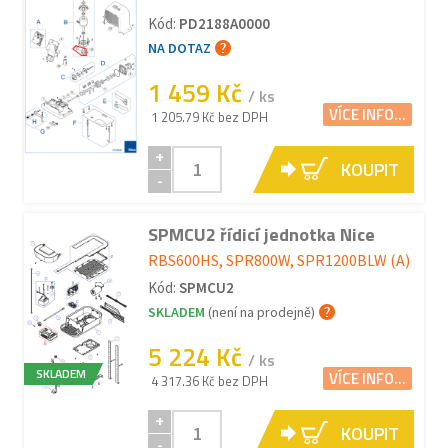
Kód:
PD2188A0000
NA DOTAZ
1 459 Kč
/ ks
VÍCE INFO...
1 205.79 Kč bez DPH
+
KOUPIT
-
SPMCU2 řídicí jednotka Nice
RBS600HS, SPR800W, SPR1200BLW (A)
Kód:
SPMCU2
SKLADEM
(není na prodejně)
5 224 Kč
/ ks
SKLADEM
VÍCE INFO...
4 317.36 Kč bez DPH
+
KOUPIT
-