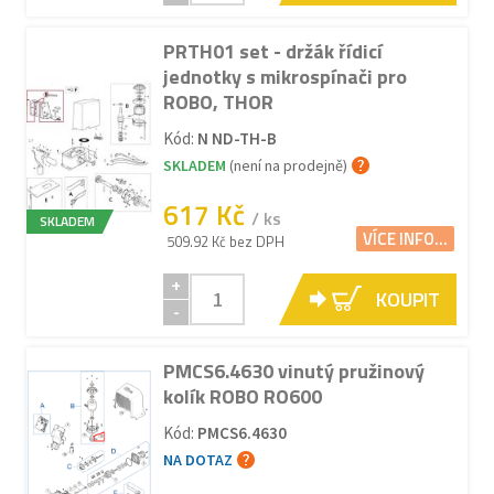
PRTH01 set - držák řídicí
jednotky s mikrospínači pro
ROBO, THOR
Kód:
N ND-TH-B
SKLADEM
(není na prodejně)
617 Kč
/ ks
SKLADEM
VÍCE INFO...
509.92 Kč bez DPH
+
KOUPIT
-
PMCS6.4630 vinutý pružinový
kolík ROBO RO600
Kód:
PMCS6.4630
NA DOTAZ