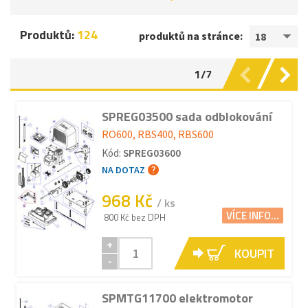
Produktů:
124
produktů na stránce:
18
1/7
SPREG03500 sada odblokování
RO600, RBS400, RBS600
Kód:
SPREG03600
NA DOTAZ
968 Kč
/ ks
VÍCE INFO...
800 Kč bez DPH
+
KOUPIT
-
SPMTG11700 elektromotor